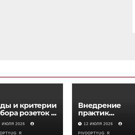
ды и критерии
Внедрение
бора розеток и
практик
ключателей
управляемого
1 ИЮЛЯ 2026
12 ИЮЛЯ 2026
DevOps в
OOPTYUG_R
PIVOOPTYUG_R