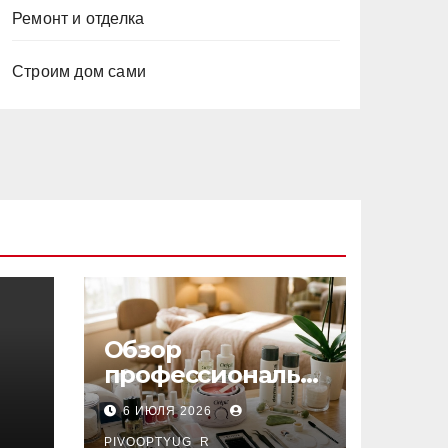
Ремонт и отделка
Строим дом сами
Обзор
профессиональн
ых материалов и
6 ИЮЛЯ 2026
инструментов
PIVOOPTYUG_R