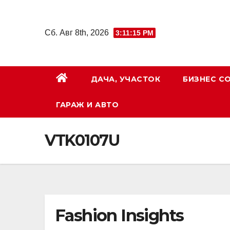
Перейти
к
Сб. Авг 8th, 2026
3:11:16 PM
содержимому
ДАЧА, УЧАСТОК
БИЗНЕС С
ГАРАЖ И АВТО
VTK0107U
Fashion Insights