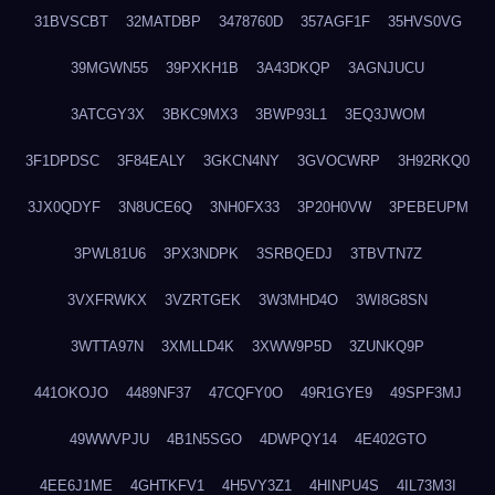
31BVSCBT
32MATDBP
3478760D
357AGF1F
35HVS0VG
39MGWN55
39PXKH1B
3A43DKQP
3AGNJUCU
3ATCGY3X
3BKC9MX3
3BWP93L1
3EQ3JWOM
3F1DPDSC
3F84EALY
3GKCN4NY
3GVOCWRP
3H92RKQ0
3JX0QDYF
3N8UCE6Q
3NH0FX33
3P20H0VW
3PEBEUPM
3PWL81U6
3PX3NDPK
3SRBQEDJ
3TBVTN7Z
3VXFRWKX
3VZRTGEK
3W3MHD4O
3WI8G8SN
3WTTA97N
3XMLLD4K
3XWW9P5D
3ZUNKQ9P
441OKOJO
4489NF37
47CQFY0O
49R1GYE9
49SPF3MJ
49WWVPJU
4B1N5SGO
4DWPQY14
4E402GTO
4EE6J1ME
4GHTKFV1
4H5VY3Z1
4HINPU4S
4IL73M3I