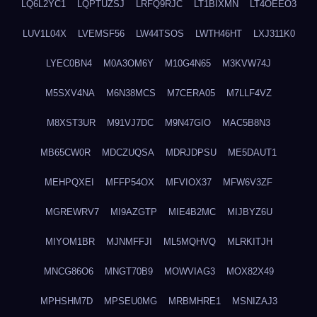
LQ6L2YC1
LQPTUZSJ
LRFQ9RJC
LT1BIXMN
LT4OEEO3
LUV1L04X
LVEMSF56
LW44TSOS
LWTH46HT
LXJ311K0
LYEC0BN4
M0A3OM6Y
M10G4N65
M3KVW74J
M5SXV4NA
M6N38MCS
M7CERA05
M7LLF4VZ
M8XST3UR
M91VJ7DC
M9N47GIO
MAC5B8N3
MB65CW0R
MDCZUQSA
MDRJDPSU
ME5DAUT1
MEHPQXEI
MFFP54OX
MFVIOX37
MFW6V3ZF
MGREWRV7
MI9AZGTP
MIE4B2MC
MIJBYZ6U
MIYOM1BR
MJNMFFJI
ML5MQHVQ
MLRKITJH
MNCG86O6
MNGT70B9
MOWVIAG3
MOX82X49
MPHSHM7D
MPSEU0MG
MRBMHRE1
MSNIZAJ3