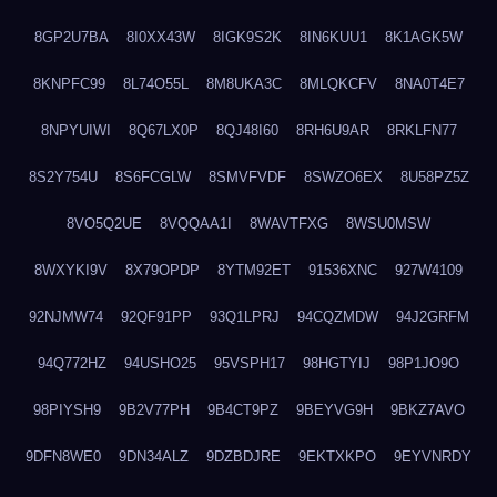
8GP2U7BA
8I0XX43W
8IGK9S2K
8IN6KUU1
8K1AGK5W
8KNPFC99
8L74O55L
8M8UKA3C
8MLQKCFV
8NA0T4E7
8NPYUIWI
8Q67LX0P
8QJ48I60
8RH6U9AR
8RKLFN77
8S2Y754U
8S6FCGLW
8SMVFVDF
8SWZO6EX
8U58PZ5Z
8VO5Q2UE
8VQQAA1I
8WAVTFXG
8WSU0MSW
8WXYKI9V
8X79OPDP
8YTM92ET
91536XNC
927W4109
92NJMW74
92QF91PP
93Q1LPRJ
94CQZMDW
94J2GRFM
94Q772HZ
94USHO25
95VSPH17
98HGTYIJ
98P1JO9O
98PIYSH9
9B2V77PH
9B4CT9PZ
9BEYVG9H
9BKZ7AVO
9DFN8WE0
9DN34ALZ
9DZBDJRE
9EKTXKPO
9EYVNRDY