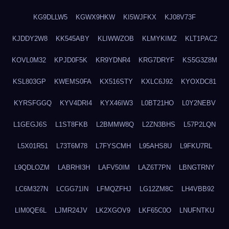
KG9DLLW5
KGWX9HKW
KI5WJFKX
KJ08V73F
KJDDY2W8
KK545ABY
KLIWWZOB
KLMYKIMZ
KLT1PAC2
KOVL0M32
KPJD0F5K
KR9YDNR4
KRG7DRYF
KS5G3Z8M
KSL803GP
KWEMS0FA
KX516STY
KXLC6J92
KYOXDC81
KYRSFGGQ
KYV4DRI4
KYX46IW3
L0BT21HO
L0Y2NEBV
L1GEGJ6S
L1ST8FKB
L2BMMW8Q
L2ZN3BHS
L57P2LQN
L5X01R51
L73T6M78
L7FYSCMH
L95AHS8U
L9FKU7RL
L9QDLOZM
LABRHI3H
LAFV50IM
LAZ6T7PN
LBNGTRNY
LC6M327N
LCGG71IN
LFMQZFHJ
LG12ZM8C
LH4VBB92
LIM0QE6L
LJMR24JV
LK2XGOV9
LKF65C0O
LNUFNTKU