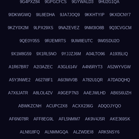
9G4PXZ84
9GPGCFCS
9GYWALD3
9HU2G1QA
9IDKWGWQ
9IL8EDHA
9JA7JOQ9
9KKHTYIP
9KXDCNY7
9KZY0X2M
9LPX29XS
9NAZEVEZ
9NM3IO8B
9Q3CVGCM
9QE0Y05S
9RJEMRTS
9UW8EUTC
9W0SDU2O
9X1M8G59
9X1RL5NO
9YJJZJ6M
A04LTO96
A1935LIQ
A1R67BR7
A2I3AZEC
A3GL614V
A4N5RYT3
A52WYVGW
A5Y3NWE2
A627I8F1
A6I3WV0B
A782U1QR
A7DADQHQ
A7X6JATR
A8LOL4ZV
A9GEP7N3
AAEJWLHD
AB6S6UZH
ABWKZCNH
ACUPC2X8
ACXX236G
ADQOJYQO
AF6N078R
AFF8EG9L
AFL5NMM7
AK9V4J5R
AKE369SK
ALN818FQ
ALNMMGQA
ALZWDEI8
ARK5NSY6