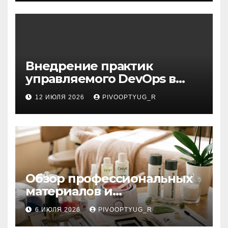
Внедрение практик
управляемого DevOps в
корпоративную ИТ-
12 ИЮЛЯ 2026
PIVOOPTYUG_R
инфраструктуру
Обзор профессиональных
материалов и
инструментов для
6 ИЮЛЯ 2026
PIVOOPTYUG_R
маникюра, депиляции,