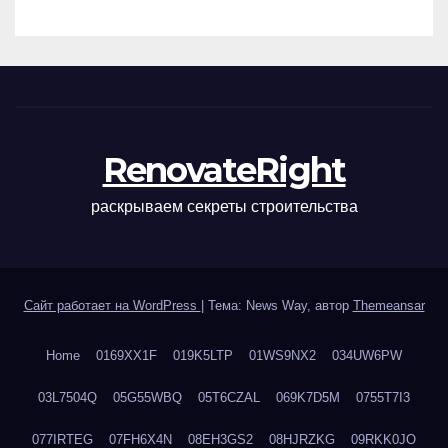
наращивания ресниц и
ухода
RenovateRight
раскрываем секреты строительства
Сайт работает на WordPress
|
Тема: News Way, автор
Themeansar
Home
0169XX1F
019K5LTP
01WS9NX2
034UW6PW
03L7504Q
05G55WBQ
05T6CZAL
069K7D5M
0755T7I3
077IRTEG
07FH6X4N
08EH3GS2
08HJRZKG
09RKK0JO