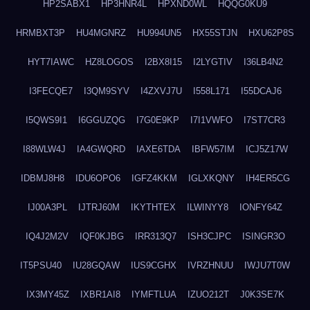
HP2SABX1
HP3HNR4L
HPXND0WL
HQQG0KU9
HRMBXT3P
HU4MGNRZ
HU994UN5
HX55STJN
HXU62P8S
HYT7IAWC
HZ8LOGOS
I2BX8I15
I2LYGTIV
I36LB4N2
I3FECQE7
I3QM9SYV
I4ZXVJ7U
I558L171
I55DCAJ6
I5QWS9I1
I6GGUZQG
I7G0E9KP
I7I1VWFO
I7ST7CR3
I88WLW4J
IA4GWQRD
IAXE6TDA
IBFW57IM
ICJ5Z17W
IDBMJ8H8
IDU6OPO6
IGFZ4KKM
IGLXKQNY
IH4ER5CG
IJ00A3PL
IJTRJ60M
IKYTHTEX
ILWINYY8
IONFY64Z
IQ4J2M2V
IQF0KJBG
IRR313Q7
ISH3CJPC
ISINGR3O
IT5PSU40
IU28GQAW
IUS9CGHX
IVRZHNUU
IWJU7T0W
IX3MY45Z
IXBR1AI8
IYMFTLUA
IZUO212T
J0K3SE7K