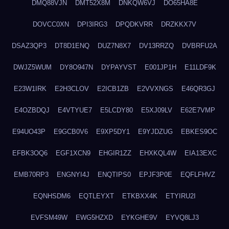
DMQ88VJN
DMT52X8M
DNKQW6VJ
DO65HA8E
DOVCC0XN
DPI3IRG3
DPQDKVRR
DRZKKX7V
DSAZ3QP3
DT8D1ENQ
DUZ7N8X7
DV13RRZQ
DVBRFU2A
DWJZ5WUM
DY8O947N
DYPAYVST
E001JP1H
E11LDF9K
E23W1IRK
E2H3CLOV
E2ICB1ZB
E2VVXNGS
E46QR3GJ
E4OZBDQJ
E4VTYUE7
E5LCDY80
E5XJ09LV
E62E7VMP
E94UO43P
E9GCB0V6
E9XP5DY1
E9YJDZUG
EBKES9OC
EFBK3OQ6
EGF1XCN9
EHGIR1ZZ
EHXKQL4W
EIA13EXC
EMB70RP3
ENGNYI4J
ENQTIPS0
EPJF3P0E
EQFLFHVZ
EQNHSDM6
EQTLEYXT
ETKBXX4K
ETYIRU2I
EVFSM49W
EWG5HZXD
EYKGHE9V
EYVQ8LJ3