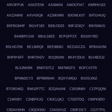
ARV3FPUK
AS63TE5K
ASI6MI04
AWOCPIA7
AWRHV163
AX22A8H0
AXVH3IQK
AZ26KW80
B0OWLK0T
B4TGHIUQ
B5PBGMHP
B61VF183
B83LODZ5
B8FJD3QY
B9V5N6US
BAWBPCGW
BBULS6EE
BCPQFPZX
BD10XYBD
BDLHG7DK
BE136RQ8
BEE98D8J
BEZUGCZG
BFBXAO56
BHP8Y6FF
BHR75HZV
BI1Q9U0N
BK4Y2DLN
BLV4BZUZ
BLX2MXBK
BM0YD7CZ
BM7M6ZF3
BOFCVSTR
BPMM2CY3
BPRBR6HH
BQXYURQU
BSOSJ00Z
BTO0O46Q
BWU2P7TC
BZQAAANI
C1RJ8N9V
C1TPQQNI
C1WIIIBY
C2NBFKJQ
C4UCLQK2
C70Z0TDQ
C84PK9DO
C8DAVWHN
C9QDX93U
CA6S6VUZ
CB9F33CY
CDJT7PIL