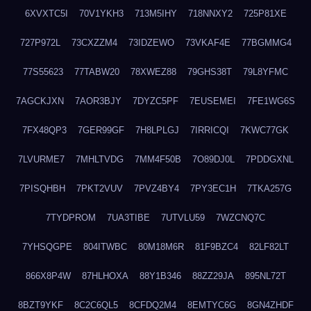
6XVXTC5I
70V1YKH3
713M5IHY
718NNXY2
725P81XE
727P972L
73CXZZM4
73IDZEWO
73VKAF4E
77BGMMG4
77S55623
77TABW20
78XWEZ88
79GHS38T
79L8YFMC
7AGCKJXN
7AOR3BJY
7DYZC5PF
7EUSEMEI
7FE1WG6S
7FX48QP3
7GER99GF
7H8LPLGJ
7IRRICQI
7KWC77GK
7LVURME7
7MHLTVDG
7MM4F50B
7O89DJ0L
7PDDGXNL
7PISQHBH
7PKT2VUV
7PVZ4BY4
7PY3EC1H
7TKA257G
7TYDPROM
7UA3TIBE
7UTVLU59
7WZCNQ7C
7YHSQGPE
804ITWBC
80M18M6R
81F9BZC4
82LF82LT
866X8P4W
87HLHOXA
88Y1B346
88ZZ29JA
895NL72T
8BZT9YKF
8C2C6QL5
8CFDQ2M4
8EMTYC6G
8GN4ZHDF