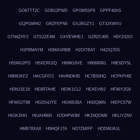
GO6TTT2C
GOB12PWD
GPOM5SP9
GPPF40AS
GQPGMHI2
GRZFEPN5
GSJBGZY1
GT3JXWVU
GTN4ZHY2
GTS2ZE4M
GXVEWHEJ
GZRZC405
H0YZ42IO
H1PBMAYM
H2MASRBB
H2OITBAT
H4ZIQ7DS
H55MU2PD
H5XERU2Q
H89M16VE
H906R061
H9E6DY5L
H9R8JKFZ
HACGF072
HAHNDK85
HC7B50HQ
HCPKPHIE
HDNJ1E18
HE8RTAHE
HE9K1CL2
HEAEV8I2
HF86Y2G8
HFWS2T9B
HGDS4JYE
HGNI8JBA
HI92Q96N
HIEPC07W
HIGK3XKI
HIUAH86N
HJDHPW3M
HK1NQOM8
HKLIYZNV
HMB78XA8
HNHQFJ7A
HO7ZMIFP
HODWUA1L