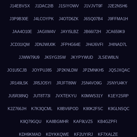
J14EBVSX
J1DAC2IB
J1SIYOWV
J1VJVT9F
J2E2NSH6
J3P9B30E
J4LCOYPK
J4OTD6ZK
J6SQ07B4
J9FFMA1H
JAA4O10E
JAGIIM4V
JAYI5LBZ
JB66I72H
JCA659K9
JCD31IQM
JDNJWU0K
JFPHG64E
JH4J6VFI
JHINAD7L
JJWW79U9
JK5YG3SW
JKYPYWUD
JLSEW8LN
JO1U5CJB
JOYPUJ85
JP2KNLDW
JPZMNKH5
JQSJXQAC
JR149L5K
JR5JO5YI
JRJFT89W
JSN4VO9G
JSNYU4KY
JU5R38NQ
JUT8T73I
JVXTEKYU
K0MWS31Y
K1EY2SRP
K2Z766JH
K7K3QCML
K8BV6POD
K90K2FSC
K9GLNSQC
K9Q79GQU
KA8BGMHR
KAF9LVZ5
KB4GZPFI
KDH9KMAD
KDYKKQWE
KF2UYIRJ
KF7XALZE