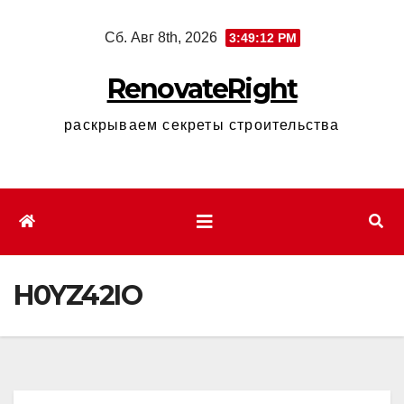
Перейти
Сб. Авг 8th, 2026
3:49:13 PM
к
содержимому
RenovateRight
раскрываем секреты строительства
H0YZ42IO