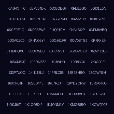
0AG4NTTC
0BPJ04DK
0D38QEGH
0FLIL6GQ
0GI31E0A
0GRH7XSL
0H17NT32
0H7Y9RRM
0IA5RSJ3
0K8I19RD
0KCE9EJG
0KFC83WS
0LIQ91PM
0NALSI2P
0NFM8HBQ
0O3VCZC0
0PHNO5Y4
0QO261FR
0QV0STGJ
0R7FXEI4
0T1MPQXC
0UDKWD5I
0XI05VVT
0XW3VGXD
0ZM4J2CX
105XMS37
10SRNZZ2
1103WHO1
126I93O6
12K469CE
133P7UOC
14NJ13LJ
14PRLC85
15B2SHBQ
15C9WR6H
160ON64P
16SBWI43
16U7RZJT
19YDYQRW
1BR5X4KO
1CFFT9FI
1FIP186C
1HAKMC6P
1HDB3VUY
1I70CGZX
1IOKJ9IZ
1K1OOBX2
1KJONM1Y
1KMG68BO
1KQW0D9E