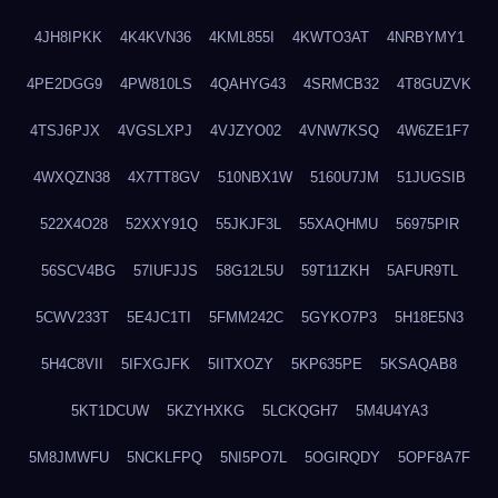
4JH8IPKK
4K4KVN36
4KML855I
4KWTO3AT
4NRBYMY1
4PE2DGG9
4PW810LS
4QAHYG43
4SRMCB32
4T8GUZVK
4TSJ6PJX
4VGSLXPJ
4VJZYO02
4VNW7KSQ
4W6ZE1F7
4WXQZN38
4X7TT8GV
510NBX1W
5160U7JM
51JUGSIB
522X4O28
52XXY91Q
55JKJF3L
55XAQHMU
56975PIR
56SCV4BG
57IUFJJS
58G12L5U
59T11ZKH
5AFUR9TL
5CWV233T
5E4JC1TI
5FMM242C
5GYKO7P3
5H18E5N3
5H4C8VII
5IFXGJFK
5IITXOZY
5KP635PE
5KSAQAB8
5KT1DCUW
5KZYHXKG
5LCKQGH7
5M4U4YA3
5M8JMWFU
5NCKLFPQ
5NI5PO7L
5OGIRQDY
5OPF8A7F