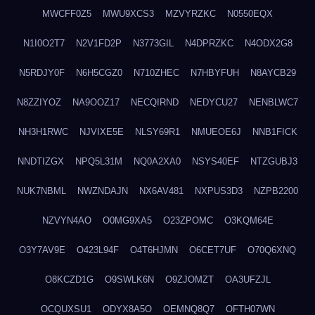
MWCFF0Z5
MWU9XCS3
MZVYRZKC
N0550EQX
N1I0O2T7
N2V1FD2P
N3773GIL
N4DPRZKC
N4ODX2G8
N5RDJY0F
N6H5CGZ0
N710ZHEC
N7HBYFUH
N8AYCB29
N8ZZIYOZ
NA9OOZ17
NECQIRND
NEDYCU27
NENBLWC7
NH3H1RWC
NJVIXE5E
NLSY69R1
NMUEOE6J
NNB1FICK
NNDTIZGX
NPQ5L31M
NQ0A2XA0
NSYS40EF
NTZGUBJ3
NUK7NBML
NWZNDAJN
NX6AV481
NXPUS3D3
NZPB2200
NZVYN4AO
O0MG9XA5
O23ZPOMC
O3KQM64E
O3Y7AV9E
O423L94F
O4T6HJMN
O6CET7UF
O70Q6XNQ
O8KCZD1G
O9SWLK6N
O9ZJOMZT
OA3UFZJL
OCQUXSU1
ODYX8A5O
OEMNQ8Q7
OFTH07WN