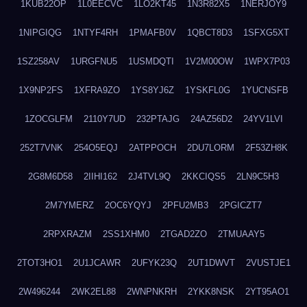
1KUB22OP
1L0EECVC
1LO2KT45
1N3R82X5
1NERJOY9
1NIPGIQG
1NTYF4RH
1PMAFB0V
1QBCT8D3
1SFXG5XT
1SZ258AV
1URGFNU5
1USMDQTI
1V2M00OW
1WPX7P03
1X9NP2FS
1XFRA9ZO
1YS8YJ6Z
1YSKFL0G
1YUCNSFB
1ZOCGLFM
2110Y7UD
232PTAJG
24AZ56D2
24YV1LVI
252T7VNK
254O5EQJ
2ATPPOCH
2DU7LORM
2F53ZH8K
2G8M6D58
2IIHI162
2J4TVL9Q
2KKCIQS5
2LN9C5H3
2M7YMERZ
2OC6YQYJ
2PFU2MB3
2PGICZT7
2RPXRAZM
2SS1XHM0
2TGAD2ZO
2TMUAAY5
2TOT3HO1
2U1JCAWR
2UFYK23Q
2UT1DWVT
2VUSTJE1
2W496244
2WK2EL88
2WNPNKRH
2YKK8NSK
2YT95AO1