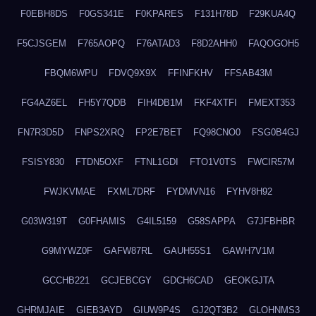
F0EBH8DS
F0GS341E
F0KPARES
F131H78D
F29KUA4Q
F5CJSGEM
F765AOPQ
F76ATAD3
F8D2AHH0
FAQOGOH5
FBQM6WPU
FDVQ9X9X
FFINFKHV
FFSAB43M
FG4AZ6EL
FH5Y7QDB
FIH4DB1M
FKF4XTFI
FMEXT353
FN7R3D5D
FNPS2XRQ
FP2E7BET
FQ98CNO0
FSG0B4GJ
FSISY830
FTDN5OXF
FTNL1GDI
FTO1V0TS
FWCIR57M
FWJKVMAE
FXML7DRF
FYDMVN16
FYHV8H92
G03W319T
G0FHAMIS
G4IL5159
G58SAPPA
G7JFBHBR
G9MYWZ0F
GAFW87RL
GAUH55S1
GAWH7V1M
GCCHB221
GCJEBCGY
GDCH6CAD
GEOKGJTA
GHRMJAIE
GIEB3AYD
GIUW9P4S
GJ2QT3B2
GLOHNMS3