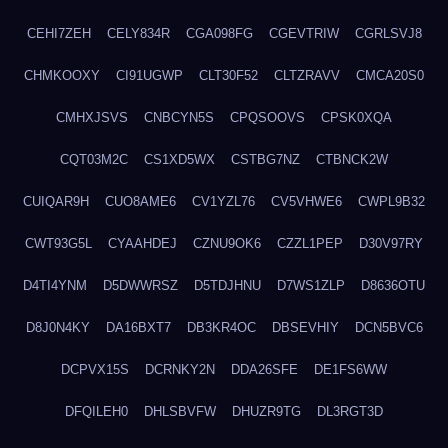
CEHI7ZEH
CELY834R
CGA098FG
CGEVTRIW
CGRLSVJ8
CHMKOOXY
CI91UGWP
CLT30F52
CLTZRAVV
CMCA20S0
CMHXJSVS
CNBCYN5S
CPQSOOVS
CPSK0XQA
CQT03M2C
CS1XD5WX
CSTBG7NZ
CTBNCK2W
CUIQAR9H
CUO8AME6
CV1YZL76
CV5VHWE6
CWPL9B32
CWT93G5L
CYAAHDEJ
CZNU9OK6
CZZL1PEP
D30V97RY
D4TI4YNM
D5DWWRSZ
D5TDJHNU
D7WS1ZLP
D8636OTU
D8J0N4KY
DA16BXT7
DB3KR4OC
DBSEVHIY
DCN5BVC6
DCPVX15S
DCRNKY2N
DDA26SFE
DE1FS6WW
DFQILEH0
DHLSBVFW
DHUZR9TG
DL3RGT3D