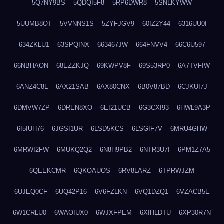
5Q7NY9BS
5QDQI5F8
5RP6DWR8
5SNLKYWW
5UUMB8OT
5VVNNS1S
5ZYFJGV9
60IZ2Y44
6316UU0I
634ZKLU1
63SPQINX
663467JW
664FNVV4
66C6U597
66NBHAON
68EZZKJQ
69KWPV8F
69S53RP0
6A7TVFIW
6ANZ4C8L
6AX21SAB
6AX80CNX
6B0V87BD
6CJKUI7J
6DMVW7ZP
6DREN8XO
6EI21UCB
6G3CXI93
6HWL9A3P
6I5IUH76
6JGSI1UR
6LSD5KCS
6LSGIF7V
6MRU4GHW
6MRWI2FW
6MUKQ2Q2
6N8H9PB2
6NTR3U7I
6PM1Z7A5
6QEEKCMR
6QKOAUOS
6RV8LARZ
6TPRWJZM
6UJEQ0CF
6UQ42P16
6V6FZLKN
6VQ1DZQ1
6VZACB5E
6W1CRLU0
6WAOIUX0
6WJXFPEM
6XIHLDTU
6XP30R7N