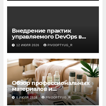
Внедрение практик
управляемого DevOps в
корпоративную ИТ-
12 ИЮЛЯ 2026
PIVOOPTYUG_R
инфраструктуру
Обзор профессиональных
материалов и
инструментов для
6 ИЮЛЯ 2026
PIVOOPTYUG_R
маникюра, депиляции,