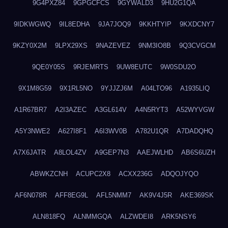
9G4PXZ84
9GPGCFCS
9GYWALD3
9HU2G1QA
9IDKWGWQ
9IL8EDHA
9JA7JOQ9
9KKHTYIP
9KXDCNY7
9KZY0X2M
9LPX29XS
9NAZEVEZ
9NM3IO8B
9Q3CVGCM
9QE0Y05S
9RJEMRTS
9UW8EUTC
9W0SDU2O
9X1M8G59
9X1RL5NO
9YJJZJ6M
A04LTO96
A1935LIQ
A1R67BR7
A2I3AZEC
A3GL614V
A4N5RYT3
A52WYVGW
A5Y3NWE2
A627I8F1
A6I3WV0B
A782U1QR
A7DADQHQ
A7X6JATR
A8LOL4ZV
A9GEP7N3
AAEJWLHD
AB6S6UZH
ABWKZCNH
ACUPC2X8
ACXX236G
ADQOJYQO
AF6N078R
AFF8EG9L
AFL5NMM7
AK9V4J5R
AKE369SK
ALN818FQ
ALNMMGQA
ALZWDEI8
ARK5NSY6