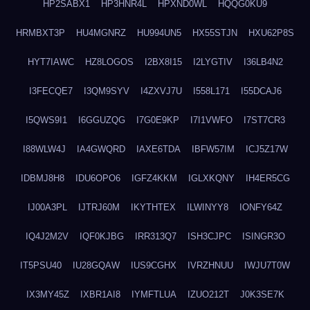
HP2SABX1
HP3HNR4L
HPXND0WL
HQQG0KU9
HRMBXT3P
HU4MGNRZ
HU994UN5
HX55STJN
HXU62P8S
HYT7IAWC
HZ8LOGOS
I2BX8I15
I2LYGTIV
I36LB4N2
I3FECQE7
I3QM9SYV
I4ZXVJ7U
I558L171
I55DCAJ6
I5QWS9I1
I6GGUZQG
I7G0E9KP
I7I1VWFO
I7ST7CR3
I88WLW4J
IA4GWQRD
IAXE6TDA
IBFW57IM
ICJ5Z17W
IDBMJ8H8
IDU6OPO6
IGFZ4KKM
IGLXKQNY
IH4ER5CG
IJ00A3PL
IJTRJ60M
IKYTHTEX
ILWINYY8
IONFY64Z
IQ4J2M2V
IQF0KJBG
IRR313Q7
ISH3CJPC
ISINGR3O
IT5PSU40
IU28GQAW
IUS9CGHX
IVRZHNUU
IWJU7T0W
IX3MY45Z
IXBR1AI8
IYMFTLUA
IZUO212T
J0K3SE7K