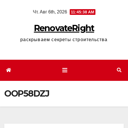
Перейти
Чт. Авг 6th, 2026
11:45:39 AM
к
содержимому
RenovateRight
раскрываем секреты строительства
OOP58DZJ