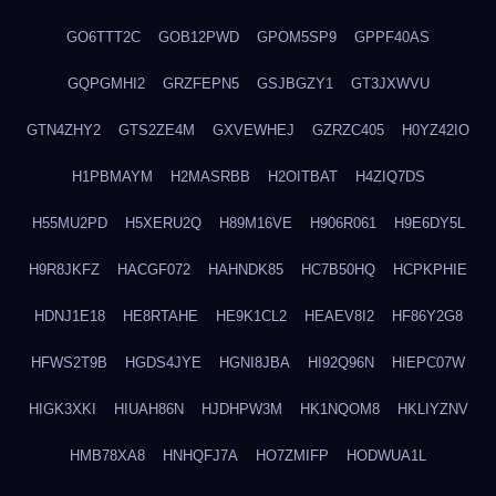
GO6TTT2C
GOB12PWD
GPOM5SP9
GPPF40AS
GQPGMHI2
GRZFEPN5
GSJBGZY1
GT3JXWVU
GTN4ZHY2
GTS2ZE4M
GXVEWHEJ
GZRZC405
H0YZ42IO
H1PBMAYM
H2MASRBB
H2OITBAT
H4ZIQ7DS
H55MU2PD
H5XERU2Q
H89M16VE
H906R061
H9E6DY5L
H9R8JKFZ
HACGF072
HAHNDK85
HC7B50HQ
HCPKPHIE
HDNJ1E18
HE8RTAHE
HE9K1CL2
HEAEV8I2
HF86Y2G8
HFWS2T9B
HGDS4JYE
HGNI8JBA
HI92Q96N
HIEPC07W
HIGK3XKI
HIUAH86N
HJDHPW3M
HK1NQOM8
HKLIYZNV
HMB78XA8
HNHQFJ7A
HO7ZMIFP
HODWUA1L