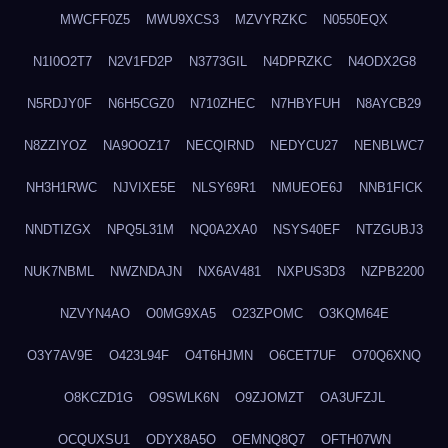
MWCFF0Z5
MWU9XCS3
MZVYRZKC
N0550EQX
N1I0O2T7
N2V1FD2P
N3773GIL
N4DPRZKC
N4ODX2G8
N5RDJY0F
N6H5CGZ0
N710ZHEC
N7HBYFUH
N8AYCB29
N8ZZIYOZ
NA9OOZ17
NECQIRND
NEDYCU27
NENBLWC7
NH3H1RWC
NJVIXE5E
NLSY69R1
NMUEOE6J
NNB1FICK
NNDTIZGX
NPQ5L31M
NQ0A2XA0
NSYS40EF
NTZGUBJ3
NUK7NBML
NWZNDAJN
NX6AV481
NXPUS3D3
NZPB2200
NZVYN4AO
O0MG9XA5
O23ZPOMC
O3KQM64E
O3Y7AV9E
O423L94F
O4T6HJMN
O6CET7UF
O70Q6XNQ
O8KCZD1G
O9SWLK6N
O9ZJOMZT
OA3UFZJL
OCQUXSU1
ODYX8A5O
OEMNQ8Q7
OFTH07WN