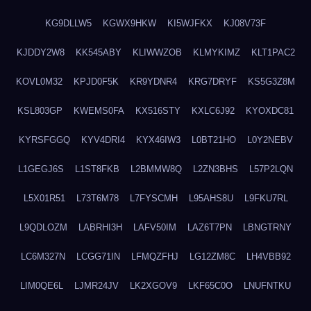
KG9DLLW5
KGWX9HKW
KI5WJFKX
KJ08V73F
KJDDY2W8
KK545ABY
KLIWWZOB
KLMYKIMZ
KLT1PAC2
KOVL0M32
KPJD0F5K
KR9YDNR4
KRG7DRYF
KS5G3Z8M
KSL803GP
KWEMS0FA
KX516STY
KXLC6J92
KYOXDC81
KYRSFGGQ
KYV4DRI4
KYX46IW3
L0BT21HO
L0Y2NEBV
L1GEGJ6S
L1ST8FKB
L2BMMW8Q
L2ZN3BHS
L57P2LQN
L5X01R51
L73T6M78
L7FYSCMH
L95AHS8U
L9FKU7RL
L9QDLOZM
LABRHI3H
LAFV50IM
LAZ6T7PN
LBNGTRNY
LC6M327N
LCGG71IN
LFMQZFHJ
LG12ZM8C
LH4VBB92
LIM0QE6L
LJMR24JV
LK2XGOV9
LKF65C0O
LNUFNTKU