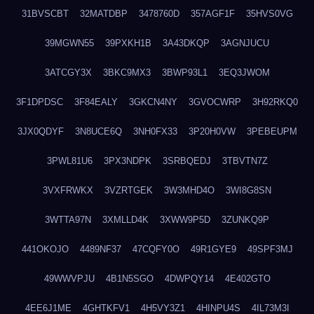
31BVSCBT
32MATDBP
3478760D
357AGF1F
35HVS0VG
39MGWN55
39PXKH1B
3A43DKQP
3AGNJUCU
3ATCGY3X
3BKC9MX3
3BWP93L1
3EQ3JWOM
3F1DPDSC
3F84EALY
3GKCN4NY
3GVOCWRP
3H92RKQ0
3JX0QDYF
3N8UCE6Q
3NH0FX33
3P20H0VW
3PEBEUPM
3PWL81U6
3PX3NDPK
3SRBQEDJ
3TBVTN7Z
3VXFRWKX
3VZRTGEK
3W3MHD4O
3WI8G8SN
3WTTA97N
3XMLLD4K
3XWW9P5D
3ZUNKQ9P
441OKOJO
4489NF37
47CQFY0O
49R1GYE9
49SPF3MJ
49WWVPJU
4B1N5SGO
4DWPQY14
4E402GTO
4EE6J1ME
4GHTKFV1
4H5VY3Z1
4HINPU4S
4IL73M3I