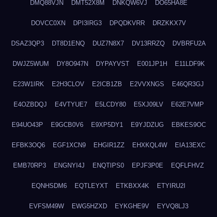
DMQ88VJN
DMT52X8M
DNKQW6VJ
DO65HA8E
DOVCC0XN
DPI3IRG3
DPQDKVRR
DRZKKX7V
DSAZ3QP3
DT8D1ENQ
DUZ7N8X7
DV13RRZQ
DVBRFU2A
DWJZ5WUM
DY8O947N
DYPAYVST
E001JP1H
E11LDF9K
E23W1IRK
E2H3CLOV
E2ICB1ZB
E2VVXNGS
E46QR3GJ
E4OZBDQJ
E4VTYUE7
E5LCDY80
E5XJ09LV
E62E7VMP
E94UO43P
E9GCB0V6
E9XP5DY1
E9YJDZUG
EBKES9OC
EFBK3OQ6
EGF1XCN9
EHGIR1ZZ
EHXKQL4W
EIA13EXC
EMB70RP3
ENGNYI4J
ENQTIPS0
EPJF3P0E
EQFLFHVZ
EQNHSDM6
EQTLEYXT
ETKBXX4K
ETYIRU2I
EVFSM49W
EWG5HZXD
EYKGHE9V
EYVQ8LJ3