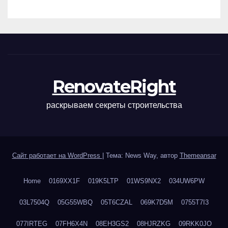
наращивания ресниц и
ухода
RenovateRight
раскрываем секреты строительства
Сайт работает на WordPress
|
Тема: News Way, автор
Themeansar
Home
0169XX1F
019K5LTP
01WS9NX2
034UW6PW
03L7504Q
05G55WBQ
05T6CZAL
069K7D5M
0755T7I3
077IRTEG
07FH6X4N
08EH3GS2
08HJRZKG
09RKK0JO