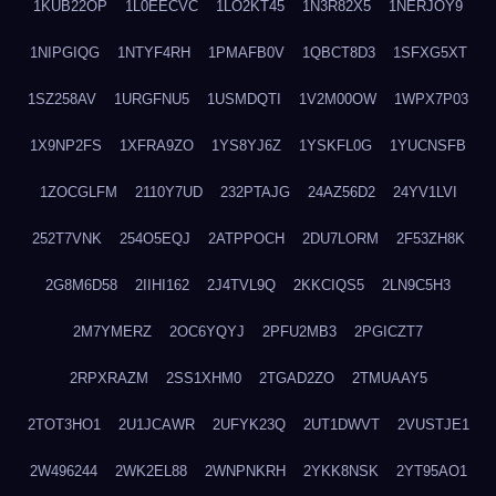
1KUB22OP
1L0EECVC
1LO2KT45
1N3R82X5
1NERJOY9
1NIPGIQG
1NTYF4RH
1PMAFB0V
1QBCT8D3
1SFXG5XT
1SZ258AV
1URGFNU5
1USMDQTI
1V2M00OW
1WPX7P03
1X9NP2FS
1XFRA9ZO
1YS8YJ6Z
1YSKFL0G
1YUCNSFB
1ZOCGLFM
2110Y7UD
232PTAJG
24AZ56D2
24YV1LVI
252T7VNK
254O5EQJ
2ATPPOCH
2DU7LORM
2F53ZH8K
2G8M6D58
2IIHI162
2J4TVL9Q
2KKCIQS5
2LN9C5H3
2M7YMERZ
2OC6YQYJ
2PFU2MB3
2PGICZT7
2RPXRAZM
2SS1XHM0
2TGAD2ZO
2TMUAAY5
2TOT3HO1
2U1JCAWR
2UFYK23Q
2UT1DWVT
2VUSTJE1
2W496244
2WK2EL88
2WNPNKRH
2YKK8NSK
2YT95AO1