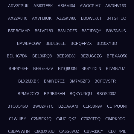
ARV3FPUK
AS63TE5K
ASI6MI04
AWOCPIA7
AWRHV163
AX22A8H0
AXVH3IQK
AZ26KW80
B0OWLK0T
B4TGHIUQ
B5PBGMHP
B61VF183
B83LODZ5
B8FJD3QY
B9V5N6US
BAWBPCGW
BBULS6EE
BCPQFPZX
BD10XYBD
BDLHG7DK
BE136RQ8
BEE98D8J
BEZUGCZG
BFBXAO56
BHP8Y6FF
BHR75HZV
BI1Q9U0N
BK4Y2DLN
BLV4BZUZ
BLX2MXBK
BM0YD7CZ
BM7M6ZF3
BOFCVSTR
BPMM2CY3
BPRBR6HH
BQXYURQU
BSOSJ00Z
BTO0O46Q
BWU2P7TC
BZQAAANI
C1RJ8N9V
C1TPQQNI
C1WIIIBY
C2NBFKJQ
C4UCLQK2
C70Z0TDQ
C84PK9DO
C8DAVWHN
C9QDX93U
CA6S6VUZ
CB9F33CY
CDJT7PIL