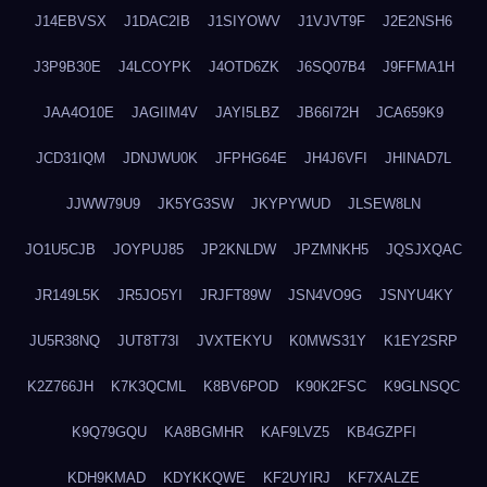
J14EBVSX
J1DAC2IB
J1SIYOWV
J1VJVT9F
J2E2NSH6
J3P9B30E
J4LCOYPK
J4OTD6ZK
J6SQ07B4
J9FFMA1H
JAA4O10E
JAGIIM4V
JAYI5LBZ
JB66I72H
JCA659K9
JCD31IQM
JDNJWU0K
JFPHG64E
JH4J6VFI
JHINAD7L
JJWW79U9
JK5YG3SW
JKYPYWUD
JLSEW8LN
JO1U5CJB
JOYPUJ85
JP2KNLDW
JPZMNKH5
JQSJXQAC
JR149L5K
JR5JO5YI
JRJFT89W
JSN4VO9G
JSNYU4KY
JU5R38NQ
JUT8T73I
JVXTEKYU
K0MWS31Y
K1EY2SRP
K2Z766JH
K7K3QCML
K8BV6POD
K90K2FSC
K9GLNSQC
K9Q79GQU
KA8BGMHR
KAF9LVZ5
KB4GZPFI
KDH9KMAD
KDYKKQWE
KF2UYIRJ
KF7XALZE