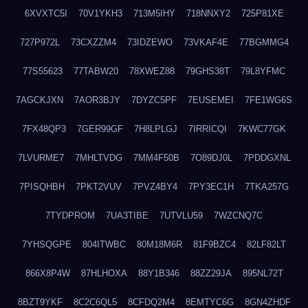
6XVXTC5I
70V1YKH3
713M5IHY
718NNXY2
725P81XE
727P972L
73CXZZM4
73IDZEWO
73VKAF4E
77BGMMG4
77S55623
77TABW20
78XWEZ88
79GHS38T
79L8YFMC
7AGCKJXN
7AOR3BJY
7DYZC5PF
7EUSEMEI
7FE1WG6S
7FX48QP3
7GER99GF
7H8LPLGJ
7IRRICQI
7KWC77GK
7LVURME7
7MHLTVDG
7MM4F50B
7O89DJ0L
7PDDGXNL
7PISQHBH
7PKT2VUV
7PVZ4BY4
7PY3EC1H
7TKA257G
7TYDPROM
7UA3TIBE
7UTVLU59
7WZCNQ7C
7YHSQGPE
804ITWBC
80M18M6R
81F9BZC4
82LF82LT
866X8P4W
87HLHOXA
88Y1B346
88ZZ29JA
895NL72T
8BZT9YKF
8C2C6QL5
8CFDQ2M4
8EMTYC6G
8GN4ZHDF