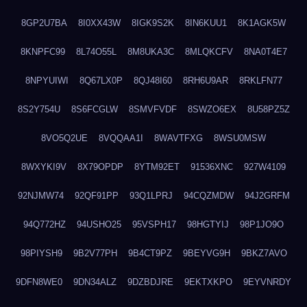
8GP2U7BA
8I0XX43W
8IGK9S2K
8IN6KUU1
8K1AGK5W
8KNPFC99
8L74O55L
8M8UKA3C
8MLQKCFV
8NA0T4E7
8NPYUIWI
8Q67LX0P
8QJ48I60
8RH6U9AR
8RKLFN77
8S2Y754U
8S6FCGLW
8SMVFVDF
8SWZO6EX
8U58PZ5Z
8VO5Q2UE
8VQQAA1I
8WAVTFXG
8WSU0MSW
8WXYKI9V
8X79OPDP
8YTM92ET
91536XNC
927W4109
92NJMW74
92QF91PP
93Q1LPRJ
94CQZMDW
94J2GRFM
94Q772HZ
94USHO25
95VSPH17
98HGTYIJ
98P1JO9O
98PIYSH9
9B2V77PH
9B4CT9PZ
9BEYVG9H
9BKZ7AVO
9DFN8WE0
9DN34ALZ
9DZBDJRE
9EKTXKPO
9EYVNRDY