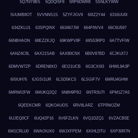
5Q7NY9BS
5QDQI5F8
5RP6DWR8
5SNLKYWW
5UUMB8OT
5VVNNS1S
5ZYFJGV9
60IZ2Y44
6316UU0I
634ZKLU1
63SPQINX
663467JW
664FNVV4
66C6U597
66NBHAON
68EZZKJQ
69KWPV8F
69S53RP0
6A7TVFIW
6ANZ4C8L
6AX21SAB
6AX80CNX
6B0V87BD
6CJKUI7J
6DMVW7ZP
6DREN8XO
6EI21UCB
6G3CXI93
6HWL9A3P
6I5IUH76
6JGSI1UR
6LSD5KCS
6LSGIF7V
6MRU4GHW
6MRWI2FW
6MUKQ2Q2
6N8H9PB2
6NTR3U7I
6PM1Z7A5
6QEEKCMR
6QKOAUOS
6RV8LARZ
6TPRWJZM
6UJEQ0CF
6UQ42P16
6V6FZLKN
6VQ1DZQ1
6VZACB5E
6W1CRLU0
6WAOIUX0
6WJXFPEM
6XIHLDTU
6XP30R7N