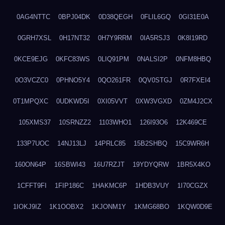
0AG4NTTC
0BPJ04DK
0D38QEGH
0FLIL6GQ
0GI31E0A
0GRH7XSL
0H17NT32
0H7Y9RRM
0IA5RSJ3
0K8I19RD
0KCE9EJG
0KFC83WS
0LIQ91PM
0NALSI2P
0NFM8HBQ
0O3VCZC0
0PHNO5Y4
0QO261FR
0QV0STGJ
0R7FXEI4
0T1MPQXC
0UDKWD5I
0XI05VVT
0XW3VGXD
0ZM4J2CX
105XMS37
10SRNZZ2
1103WHO1
126I93O6
12K469CE
133P7UOC
14NJ13LJ
14PRLC85
15B2SHBQ
15C9WR6H
160ON64P
16SBWI43
16U7RZJT
19YDYQRW
1BR5X4KO
1CFFT9FI
1FIP186C
1HAKMC6P
1HDB3VUY
1I70CGZX
1IOKJ9IZ
1K1OOBX2
1KJONM1Y
1KMG68BO
1KQW0D9E