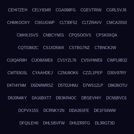
CEHI7ZEH
CELY834R
CGA098FG
CGEVTRIW
CGRLSVJ8
CHMKOOXY
CI91UGWP
CLT30F52
CLTZRAVV
CMCA20S0
CMHXJSVS
CNBCYN5S
CPQSOOVS
CPSK0XQA
CQT03M2C
CS1XD5WX
CSTBG7NZ
CTBNCK2W
CUIQAR9H
CUO8AME6
CV1YZL76
CV5VHWE6
CWPL9B32
CWT93G5L
CYAAHDEJ
CZNU9OK6
CZZL1PEP
D30V97RY
D4TI4YNM
D5DWWRSZ
D5TDJHNU
D7WS1ZLP
D8636OTU
D8J0N4KY
DA16BXT7
DB3KR4OC
DBSEVHIY
DCN5BVC6
DCPVX15S
DCRNKY2N
DDA26SFE
DE1FS6WW
DFQILEH0
DHLSBVFW
DHUZR9TG
DL3RGT3D