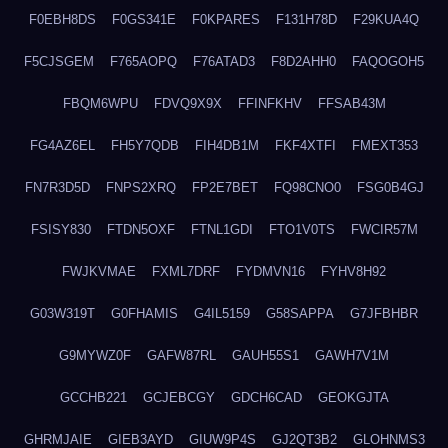
F0EBH8DS
F0GS341E
F0KPARES
F131H78D
F29KUA4Q
F5CJSGEM
F765AOPQ
F76ATAD3
F8D2AHH0
FAQOGOH5
FBQM6WPU
FDVQ9X9X
FFINFKHV
FFSAB43M
FG4AZ6EL
FH5Y7QDB
FIH4DB1M
FKF4XTFI
FMEXT353
FN7R3D5D
FNPS2XRQ
FP2E7BET
FQ98CNO0
FSG0B4GJ
FSISY830
FTDN5OXF
FTNL1GDI
FTO1V0TS
FWCIR57M
FWJKVMAE
FXML7DRF
FYDMVN16
FYHV8H92
G03W319T
G0FHAMIS
G4IL5159
G58SAPPA
G7JFBHBR
G9MYWZ0F
GAFW87RL
GAUH55S1
GAWH7V1M
GCCHB221
GCJEBCGY
GDCH6CAD
GEOKGJTA
GHRMJAIE
GIEB3AYD
GIUW9P4S
GJ2QT3B2
GLOHNMS3