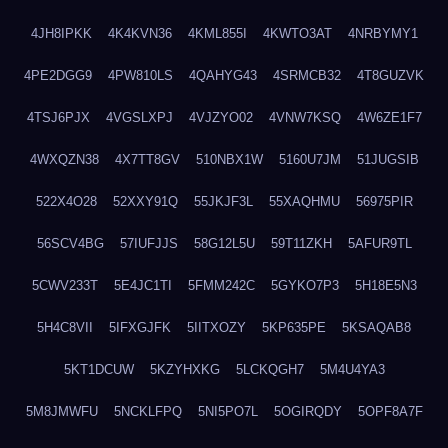
4JH8IPKK
4K4KVN36
4KML855I
4KWTO3AT
4NRBYMY1
4PE2DGG9
4PW810LS
4QAHYG43
4SRMCB32
4T8GUZVK
4TSJ6PJX
4VGSLXPJ
4VJZYO02
4VNW7KSQ
4W6ZE1F7
4WXQZN38
4X7TT8GV
510NBX1W
5160U7JM
51JUGSIB
522X4O28
52XXY91Q
55JKJF3L
55XAQHMU
56975PIR
56SCV4BG
57IUFJJS
58G12L5U
59T11ZKH
5AFUR9TL
5CWV233T
5E4JC1TI
5FMM242C
5GYKO7P3
5H18E5N3
5H4C8VII
5IFXGJFK
5IITXOZY
5KP635PE
5KSAQAB8
5KT1DCUW
5KZYHXKG
5LCKQGH7
5M4U4YA3
5M8JMWFU
5NCKLFPQ
5NI5PO7L
5OGIRQDY
5OPF8A7F