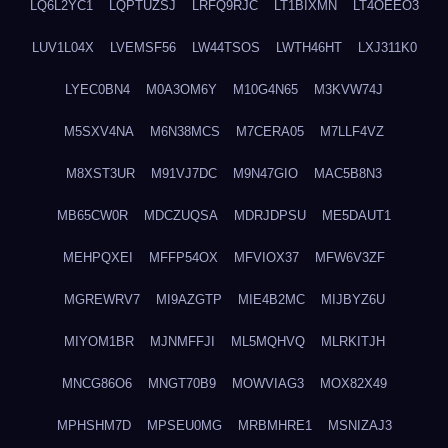
LQ6L2YC1
LQPTUZSJ
LRFQ9RJC
LT1BIXMN
LT4OEEO3
LUV1L04X
LVEMSF56
LW44TSOS
LWTH46HT
LXJ311K0
LYEC0BN4
M0A3OM6Y
M10G4N65
M3KVW74J
M5SXV4NA
M6N38MCS
M7CERA05
M7LLF4VZ
M8XST3UR
M91VJ7DC
M9N47GIO
MAC5B8N3
MB65CW0R
MDCZUQSA
MDRJDPSU
ME5DAUT1
MEHPQXEI
MFFP54OX
MFVIOX37
MFW6V3ZF
MGREWRV7
MI9AZGTP
MIE4B2MC
MIJBYZ6U
MIYOM1BR
MJNMFFJI
ML5MQHVQ
MLRKITJH
MNCG86O6
MNGT70B9
MOWVIAG3
MOX82X49
MPHSHM7D
MPSEU0MG
MRBMHRE1
MSNIZAJ3