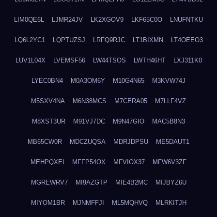
LIM0QE6L
LJMR24JV
LK2XGOV9
LKF65C0O
LNUFNTKU
LQ6L2YC1
LQPTUZSJ
LRFQ9RJC
LT1BIXMN
LT4OEEO3
LUV1L04X
LVEMSF56
LW44TSOS
LWTH46HT
LXJ311K0
LYEC0BN4
M0A3OM6Y
M10G4N65
M3KVW74J
M5SXV4NA
M6N38MCS
M7CERA05
M7LLF4VZ
M8XST3UR
M91VJ7DC
M9N47GIO
MAC5B8N3
MB65CW0R
MDCZUQSA
MDRJDPSU
ME5DAUT1
MEHPQXEI
MFFP54OX
MFVIOX37
MFW6V3ZF
MGREWRV7
MI9AZGTP
MIE4B2MC
MIJBYZ6U
MIYOM1BR
MJNMFFJI
ML5MQHVQ
MLRKITJH