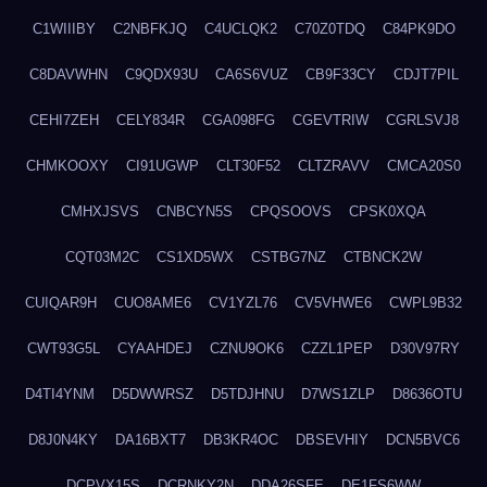
C1WIIIBY
C2NBFKJQ
C4UCLQK2
C70Z0TDQ
C84PK9DO
C8DAVWHN
C9QDX93U
CA6S6VUZ
CB9F33CY
CDJT7PIL
CEHI7ZEH
CELY834R
CGA098FG
CGEVTRIW
CGRLSVJ8
CHMKOOXY
CI91UGWP
CLT30F52
CLTZRAVV
CMCA20S0
CMHXJSVS
CNBCYN5S
CPQSOOVS
CPSK0XQA
CQT03M2C
CS1XD5WX
CSTBG7NZ
CTBNCK2W
CUIQAR9H
CUO8AME6
CV1YZL76
CV5VHWE6
CWPL9B32
CWT93G5L
CYAAHDEJ
CZNU9OK6
CZZL1PEP
D30V97RY
D4TI4YNM
D5DWWRSZ
D5TDJHNU
D7WS1ZLP
D8636OTU
D8J0N4KY
DA16BXT7
DB3KR4OC
DBSEVHIY
DCN5BVC6
DCPVX15S
DCRNKY2N
DDA26SFE
DE1FS6WW