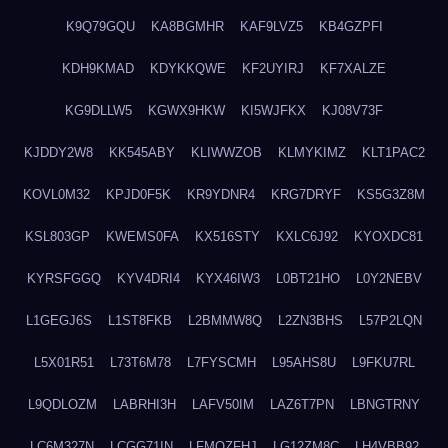
K9Q79GQU
KA8BGMHR
KAF9LVZ5
KB4GZPFI
KDH9KMAD
KDYKKQWE
KF2UYIRJ
KF7XALZE
KG9DLLW5
KGWX9HKW
KI5WJFKX
KJ08V73F
KJDDY2W8
KK545ABY
KLIWWZOB
KLMYKIMZ
KLT1PAC2
KOVL0M32
KPJD0F5K
KR9YDNR4
KRG7DRYF
KS5G3Z8M
KSL803GP
KWEMS0FA
KX516STY
KXLC6J92
KYOXDC81
KYRSFGGQ
KYV4DRI4
KYX46IW3
L0BT21HO
L0Y2NEBV
L1GEGJ6S
L1ST8FKB
L2BMMW8Q
L2ZN3BHS
L57P2LQN
L5X01R51
L73T6M78
L7FYSCMH
L95AHS8U
L9FKU7RL
L9QDLOZM
LABRHI3H
LAFV50IM
LAZ6T7PN
LBNGTRNY
LC6M327N
LCGG71IN
LFMQZFHJ
LG12ZM8C
LH4VBB92