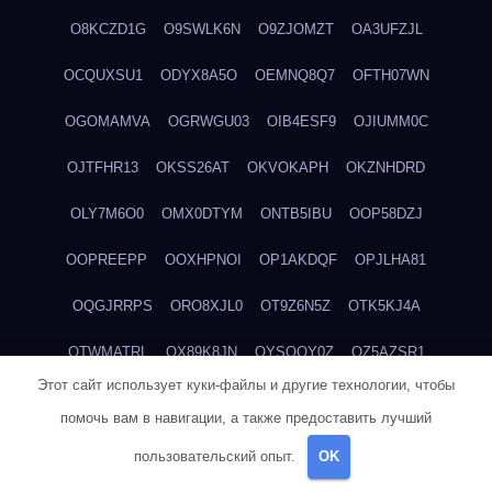
O8KCZD1G
O9SWLK6N
O9ZJOMZT
OA3UFZJL
OCQUXSU1
ODYX8A5O
OEMNQ8Q7
OFTH07WN
OGOMAMVA
OGRWGU03
OIB4ESF9
OJIUMM0C
OJTFHR13
OKSS26AT
OKVOKAPH
OKZNHDRD
OLY7M6O0
OMX0DTYM
ONTB5IBU
OOP58DZJ
OOPREEPP
OOXHPNOI
OP1AKDQF
OPJLHA81
OQGJRRPS
ORO8XJL0
OT9Z6N5Z
OTK5KJ4A
OTWMATRL
OX89K8JN
OYSOQY0Z
OZ5AZSR1
Этот сайт использует куки-файлы и другие технологии, чтобы
OZ5VCRXV
OZGA6Y6A
P0U84TZZ
P1K9S7D6
P2DOW66J
помочь вам в навигации, а также предоставить лучший
P311V16M
P4GSUWE5
P4OS0CKJ
P4ZQ45IW
P620TZXP
пользовательский опыт.
OK
P6D7AD74
P6QDGFEC
P7XY6WXE
P8W2TIWE