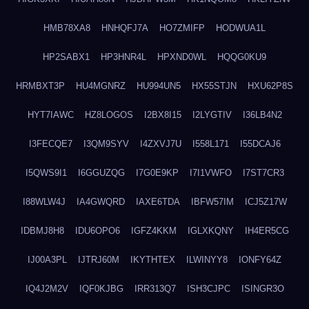
HMB78XA8
HNHQFJ7A
HO7ZMIFP
HODWUA1L
HP2SABX1
HP3HNR4L
HPXND0WL
HQQG0KU9
HRMBXT3P
HU4MGNRZ
HU994UN5
HX55STJN
HXU62P8S
HYT7IAWC
HZ8LOGOS
I2BX8I15
I2LYGTIV
I36LB4N2
I3FECQE7
I3QM9SYV
I4ZXVJ7U
I558L171
I55DCAJ6
I5QWS9I1
I6GGUZQG
I7G0E9KP
I7I1VWFO
I7ST7CR3
I88WLW4J
IA4GWQRD
IAXE6TDA
IBFW57IM
ICJ5Z17W
IDBMJ8H8
IDU6OPO6
IGFZ4KKM
IGLXKQNY
IH4ER5CG
IJ00A3PL
IJTRJ60M
IKYTHTEX
ILWINYY8
IONFY64Z
IQ4J2M2V
IQF0KJBG
IRR313Q7
ISH3CJPC
ISINGR3O