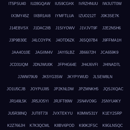
IT5PSU40
IU28GQAW
IUS9CGHX
IVRZHNUU
IWJU7T0W
IX3MY45Z
IXBR1AI8
IYMFTLUA
IZUO212T
J0K3SE7K
J14EBVSX
J1DAC2IB
J1SIYOWV
J1VJVT9F
J2E2NSH6
J3P9B30E
J4LCOYPK
J4OTD6ZK
J6SQ07B4
J9FFMA1H
JAA4O10E
JAGIIM4V
JAYI5LBZ
JB66I72H
JCA659K9
JCD31IQM
JDNJWU0K
JFPHG64E
JH4J6VFI
JHINAD7L
JJWW79U9
JK5YG3SW
JKYPYWUD
JLSEW8LN
JO1U5CJB
JOYPUJ85
JP2KNLDW
JPZMNKH5
JQSJXQAC
JR149L5K
JR5JO5YI
JRJFT89W
JSN4VO9G
JSNYU4KY
JU5R38NQ
JUT8T73I
JVXTEKYU
K0MWS31Y
K1EY2SRP
K2Z766JH
K7K3QCML
K8BV6POD
K90K2FSC
K9GLNSQC