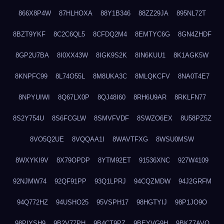
866X8P4W
87HLHOXA
88Y1B346
88ZZ29JA
895NL72T
8BZT9YKF
8C2C6QL5
8CFDQ2M4
8EMTYC6G
8GN4ZHDF
8GP2U7BA
8I0XX43W
8IGK9S2K
8IN6KUU1
8K1AGK5W
8KNPFC99
8L74O55L
8M8UKA3C
8MLQKCFV
8NA0T4E7
8NPYUIWI
8Q67LX0P
8QJ48I60
8RH6U9AR
8RKLFN77
8S2Y754U
8S6FCGLW
8SMVFVDF
8SWZO6EX
8U58PZ5Z
8VO5Q2UE
8VQQAA1I
8WAVTFXG
8WSU0MSW
8WXYKI9V
8X79OPDP
8YTM92ET
91536XNC
927W4109
92NJMW74
92QF91PP
93Q1LPRJ
94CQZMDW
94J2GRFM
94Q772HZ
94USHO25
95VSPH17
98HGTYIJ
98P1JO9O
98PIYSH9
9B2V77PH
9B4CT9PZ
9BEYVG9H
9BKZ7AVO