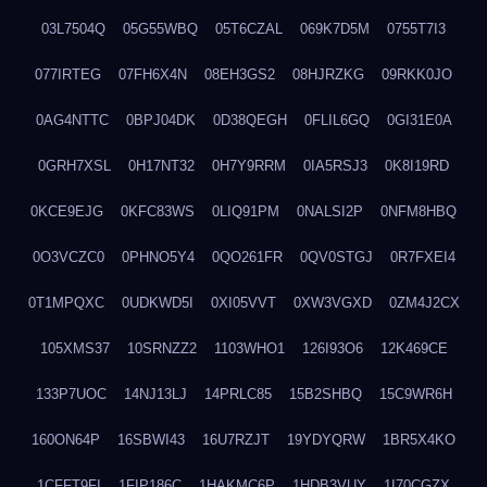
03L7504Q
05G55WBQ
05T6CZAL
069K7D5M
0755T7I3
077IRTEG
07FH6X4N
08EH3GS2
08HJRZKG
09RKK0JO
0AG4NTTC
0BPJ04DK
0D38QEGH
0FLIL6GQ
0GI31E0A
0GRH7XSL
0H17NT32
0H7Y9RRM
0IA5RSJ3
0K8I19RD
0KCE9EJG
0KFC83WS
0LIQ91PM
0NALSI2P
0NFM8HBQ
0O3VCZC0
0PHNO5Y4
0QO261FR
0QV0STGJ
0R7FXEI4
0T1MPQXC
0UDKWD5I
0XI05VVT
0XW3VGXD
0ZM4J2CX
105XMS37
10SRNZZ2
1103WHO1
126I93O6
12K469CE
133P7UOC
14NJ13LJ
14PRLC85
15B2SHBQ
15C9WR6H
160ON64P
16SBWI43
16U7RZJT
19YDYQRW
1BR5X4KO
1CFFT9FI
1FIP186C
1HAKMC6P
1HDB3VUY
1I70CGZX