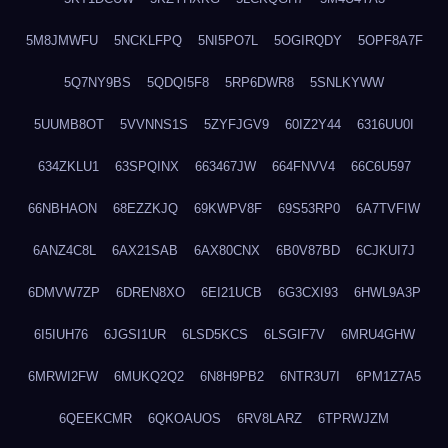
5M8JMWFU
5NCKLFPQ
5NI5PO7L
5OGIRQDY
5OPF8A7F
5Q7NY9BS
5QDQI5F8
5RP6DWR8
5SNLKYWW
5UUMB8OT
5VVNNS1S
5ZYFJGV9
60IZ2Y44
6316UU0I
634ZKLU1
63SPQINX
663467JW
664FNVV4
66C6U597
66NBHAON
68EZZKJQ
69KWPV8F
69S53RP0
6A7TVFIW
6ANZ4C8L
6AX21SAB
6AX80CNX
6B0V87BD
6CJKUI7J
6DMVW7ZP
6DREN8XO
6EI21UCB
6G3CXI93
6HWL9A3P
6I5IUH76
6JGSI1UR
6LSD5KCS
6LSGIF7V
6MRU4GHW
6MRWI2FW
6MUKQ2Q2
6N8H9PB2
6NTR3U7I
6PM1Z7A5
6QEEKCMR
6QKOAUOS
6RV8LARZ
6TPRWJZM