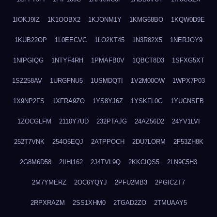
1IOKJ9IZ
1K1OOBX2
1KJONM1Y
1KMG68BO
1KQW0D9E
1KUB22OP
1L0EECVC
1LO2KT45
1N3R82X5
1NERJOY9
1NIPGIQG
1NTYF4RH
1PMAFB0V
1QBCT8D3
1SFXG5XT
1SZ258AV
1URGFNU5
1USMDQTI
1V2M00OW
1WPX7P03
1X9NP2FS
1XFRA9ZO
1YS8YJ6Z
1YSKFL0G
1YUCNSFB
1ZOCGLFM
2110Y7UD
232PTAJG
24AZ56D2
24YV1LVI
252T7VNK
254O5EQJ
2ATPPOCH
2DU7LORM
2F53ZH8K
2G8M6D58
2IIHI162
2J4TVL9Q
2KKCIQS5
2LN9C5H3
2M7YMERZ
2OC6YQYJ
2PFU2MB3
2PGICZT7
2RPXRAZM
2SS1XHM0
2TGAD2ZO
2TMUAAY5