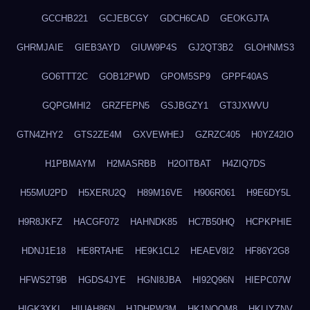
GCCHB221
GCJEBCGY
GDCH6CAD
GEOKGJTA
GHRMJAIE
GIEB3AYD
GIUW9P4S
GJ2QT3B2
GLOHNMS3
GO6TTT2C
GOB12PWD
GPOM5SP9
GPPF40AS
GQPGMHI2
GRZFEPN5
GSJBGZY1
GT3JXWVU
GTN4ZHY2
GTS2ZE4M
GXVEWHEJ
GZRZC405
H0YZ42IO
H1PBMAYM
H2MASRBB
H2OITBAT
H4ZIQ7DS
H55MU2PD
H5XERU2Q
H89M16VE
H906R061
H9E6DY5L
H9R8JKFZ
HACGF072
HAHNDK85
HC7B50HQ
HCPKPHIE
HDNJ1E18
HE8RTAHE
HE9K1CL2
HEAEV8I2
HF86Y2G8
HFWS2T9B
HGDS4JYE
HGNI8JBA
HI92Q96N
HIEPC07W
HIGK3XKI
HIUAH86N
HJDHPW3M
HK1NQOM8
HKLIYZNV