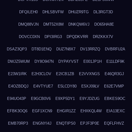
DFQILEH0
DHLSBVFW
DHUZR9TG
DL3RGT3D
DMQ88VJN
DMT52X8M
DNKQW6VJ
DO65HA8E
DOVCC0XN
DPI3IRG3
DPQDKVRR
DRZKKX7V
DSAZ3QP3
DT8D1ENQ
DUZ7N8X7
DV13RRZQ
DVBRFU2A
DWJZ5WUM
DY8O947N
DYPAYVST
E001JP1H
E11LDF9K
E23W1IRK
E2H3CLOV
E2ICB1ZB
E2VVXNGS
E46QR3GJ
E4OZBDQJ
E4VTYUE7
E5LCDY80
E5XJ09LV
E62E7VMP
E94UO43P
E9GCB0V6
E9XP5DY1
E9YJDZUG
EBKES9OC
EFBK3OQ6
EGF1XCN9
EHGIR1ZZ
EHXKQL4W
EIA13EXC
EMB70RP3
ENGNYI4J
ENQTIPS0
EPJF3P0E
EQFLFHVZ