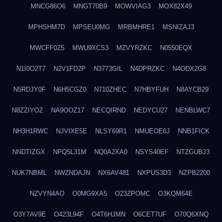
MNCG86O6
MNGT70B9
MOWVIAG3
MOX82X49
MPHSHM7D
MPSEU0MG
MRBMHRE1
MSNIZAJ3
MWCFF0Z5
MWU9XCS3
MZVYRZKC
N0550EQX
N1I0O2T7
N2V1FD2P
N3773GIL
N4DPRZKC
N4ODX2G8
N5RDJY0F
N6H5CGZ0
N710ZHEC
N7HBYFUH
N8AYCB29
N8ZZIYOZ
NA9OOZ17
NECQIRND
NEDYCU27
NENBLWC7
NH3H1RWC
NJVIXE5E
NLSY69R1
NMUEOE6J
NNB1FICK
NNDTIZGX
NPQ5L31M
NQ0A2XA0
NSYS40EF
NTZGUBJ3
NUK7NBML
NWZNDAJN
NX6AV481
NXPUS3D3
NZPB2200
NZVYN4AO
O0MG9XA5
O23ZPOMC
O3KQM64E
O3Y7AV9E
O423L94F
O4T6HJMN
O6CET7UF
O70Q6XNQ