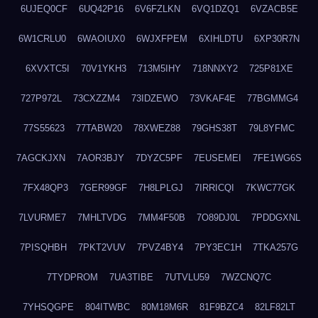
6UJEQ0CF
6UQ42P16
6V6FZLKN
6VQ1DZQ1
6VZACB5E
6W1CRLU0
6WAOIUX0
6WJXFPEM
6XIHLDTU
6XP30R7N
6XVXTC5I
70V1YKH3
713M5IHY
718NNXY2
725P81XE
727P972L
73CXZZM4
73IDZEWO
73VKAF4E
77BGMMG4
77S55623
77TABW20
78XWEZ88
79GHS38T
79L8YFMC
7AGCKJXN
7AOR3BJY
7DYZC5PF
7EUSEMEI
7FE1WG6S
7FX48QP3
7GER99GF
7H8LPLGJ
7IRRICQI
7KWC77GK
7LVURME7
7MHLTVDG
7MM4F50B
7O89DJ0L
7PDDGXNL
7PISQHBH
7PKT2VUV
7PVZ4BY4
7PY3EC1H
7TKA257G
7TYDPROM
7UA3TIBE
7UTVLU59
7WZCNQ7C
7YHSQGPE
804ITWBC
80M18M6R
81F9BZC4
82LF82LT