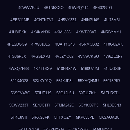
49WWVPJU
4B1N5SGO
4DWPQY14
4E402GTO
4EE6J1ME
4GHTKFV1
4H5VY3Z1
4HINPU4S
4IL73M3I
4JH8IPKK
4K4KVN36
4KML855I
4KWTO3AT
4NRBYMY1
4PE2DGG9
4PW810LS
4QAHYG43
4SRMCB32
4T8GUZVK
4TSJ6PJX
4VGSLXPJ
4VJZYO02
4VNW7KSQ
4W6ZE1F7
4WXQZN38
4X7TT8GV
510NBX1W
5160U7JM
51JUGSIB
522X4O28
52XXY91Q
55JKJF3L
55XAQHMU
56975PIR
56SCV4BG
57IUFJJS
58G12L5U
59T11ZKH
5AFUR9TL
5CWV233T
5E4JC1TI
5FMM242C
5GYKO7P3
5H18E5N3
5H4C8VII
5IFXGJFK
5IITXOZY
5KP635PE
5KSAQAB8
5KT1DCUW
5KZYHXKG
5LCKQGH7
5M4U4YA3