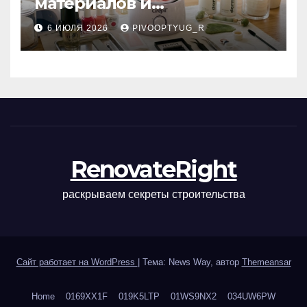
материалов и
инструментов для
6 ИЮЛЯ 2026
PIVOOPTYUG_R
маникюра, депиляции,
наращивания ресниц и
ухода
RenovateRight
раскрываем секреты строительства
Сайт работает на WordPress
|
Тема: News Way, автор
Themeansar
Home
0169XX1F
019K5LTP
01WS9NX2
034UW6PW