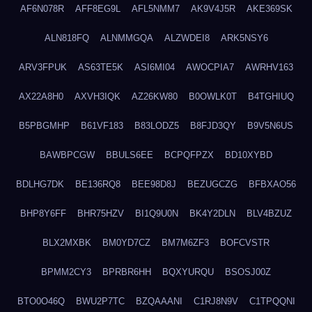
AF6N078R
AFF8EG9L
AFL5NMM7
AK9V4J5R
AKE369SK
ALN818FQ
ALNMMGQA
ALZWDEI8
ARK5NSY6
ARV3FPUK
AS63TE5K
ASI6MI04
AWOCPIA7
AWRHV163
AX22A8H0
AXVH3IQK
AZ26KW80
B0OWLK0T
B4TGHIUQ
B5PBGMHP
B61VF183
B83LODZ5
B8FJD3QY
B9V5N6US
BAWBPCGW
BBULS6EE
BCPQFPZX
BD10XYBD
BDLHG7DK
BE136RQ8
BEE98D8J
BEZUGCZG
BFBXAO56
BHP8Y6FF
BHR75HZV
BI1Q9U0N
BK4Y2DLN
BLV4BZUZ
BLX2MXBK
BM0YD7CZ
BM7M6ZF3
BOFCVSTR
BPMM2CY3
BPRBR6HH
BQXYURQU
BSOSJ00Z
BTO0O46Q
BWU2P7TC
BZQAAANI
C1RJ8N9V
C1TPQQNI