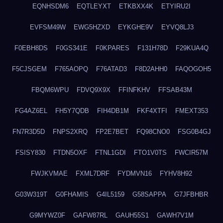
EQNHSDM6
EQTLEYXT
ETKBXX4K
ETYIRU2I
EVFSM49W
EWG5HZXD
EYKGHE9V
EYVQ8LJ3
F0EBH8DS
F0GS341E
F0KPARES
F131H78D
F29KUA4Q
F5CJSGEM
F765AOPQ
F76ATAD3
F8D2AHH0
FAQOGOH5
FBQM6WPU
FDVQ9X9X
FFINFKHV
FFSAB43M
FG4AZ6EL
FH5Y7QDB
FIH4DB1M
FKF4XTFI
FMEXT353
FN7R3D5D
FNPS2XRQ
FP2E7BET
FQ98CNO0
FSG0B4GJ
FSISY830
FTDN5OXF
FTNL1GDI
FTO1V0TS
FWCIR57M
FWJKVMAE
FXML7DRF
FYDMVN16
FYHV8H92
G03W319T
G0FHAMIS
G4IL5159
G58SAPPA
G7JFBHBR
G9MYWZ0F
GAFW87RL
GAUH55S1
GAWH7V1M