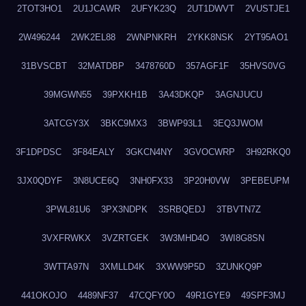
2TOT3HO1
2U1JCAWR
2UFYK23Q
2UT1DWVT
2VUSTJE1
2W496244
2WK2EL88
2WNPNKRH
2YKK8NSK
2YT95AO1
31BVSCBT
32MATDBP
3478760D
357AGF1F
35HVS0VG
39MGWN55
39PXKH1B
3A43DKQP
3AGNJUCU
3ATCGY3X
3BKC9MX3
3BWP93L1
3EQ3JWOM
3F1DPDSC
3F84EALY
3GKCN4NY
3GVOCWRP
3H92RKQ0
3JX0QDYF
3N8UCE6Q
3NH0FX33
3P20H0VW
3PEBEUPM
3PWL81U6
3PX3NDPK
3SRBQEDJ
3TBVTN7Z
3VXFRWKX
3VZRTGEK
3W3MHD4O
3WI8G8SN
3WTTA97N
3XMLLD4K
3XWW9P5D
3ZUNKQ9P
441OKOJO
4489NF37
47CQFY0O
49R1GYE9
49SPF3MJ