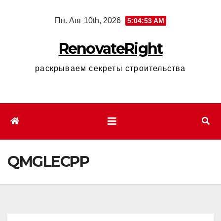
Перейти
Пн. Авг 10th, 2026
5:04:54 AM
к
содержимому
RenovateRight
раскрываем секреты строительства
QMGLECPP