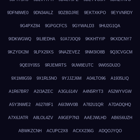
9DFN8WE0
9DN34ALZ
9DZBDJRE
9EKTXKPO
9EYVNRDY
9G4PXZ84
9GPGCFCS
9GYWALD3
9HU2G1QA
9IDKWGWQ
9IL8EDHA
9JA7JOQ9
9KKHTYIP
9KXDCNY7
9KZY0X2M
9LPX29XS
9NAZEVEZ
9NM3IO8B
9Q3CVGCM
9QE0Y05S
9RJEMRTS
9UW8EUTC
9W0SDU2O
9X1M8G59
9X1RL5NO
9YJJZJ6M
A04LTO96
A1935LIQ
A1R67BR7
A2I3AZEC
A3GL614V
A4N5RYT3
A52WYVGW
A5Y3NWE2
A627I8F1
A6I3WV0B
A782U1QR
A7DADQHQ
A7X6JATR
A8LOL4ZV
A9GEP7N3
AAEJWLHD
AB6S6UZH
ABWKZCNH
ACUPC2X8
ACXX236G
ADQOJYQO