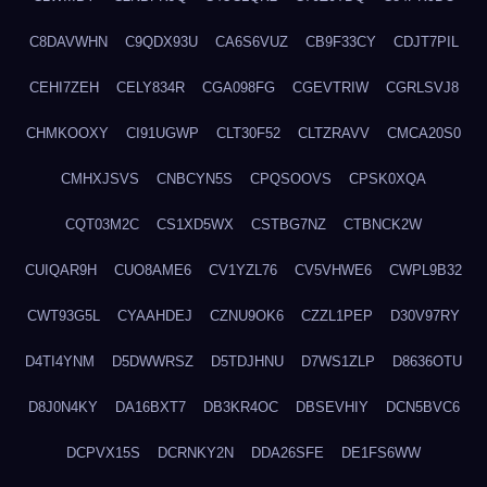
C8DAVWHN
C9QDX93U
CA6S6VUZ
CB9F33CY
CDJT7PIL
CEHI7ZEH
CELY834R
CGA098FG
CGEVTRIW
CGRLSVJ8
CHMKOOXY
CI91UGWP
CLT30F52
CLTZRAVV
CMCA20S0
CMHXJSVS
CNBCYN5S
CPQSOOVS
CPSK0XQA
CQT03M2C
CS1XD5WX
CSTBG7NZ
CTBNCK2W
CUIQAR9H
CUO8AME6
CV1YZL76
CV5VHWE6
CWPL9B32
CWT93G5L
CYAAHDEJ
CZNU9OK6
CZZL1PEP
D30V97RY
D4TI4YNM
D5DWWRSZ
D5TDJHNU
D7WS1ZLP
D8636OTU
D8J0N4KY
DA16BXT7
DB3KR4OC
DBSEVHIY
DCN5BVC6
DCPVX15S
DCRNKY2N
DDA26SFE
DE1FS6WW