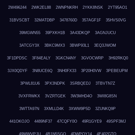
2W496244
2WK2EL88
2WNPNKRH
2YKK8NSK
2YT95AO1
31BVSCBT
32MATDBP
3478760D
357AGF1F
35HVS0VG
39MGWN55
39PXKH1B
3A43DKQP
3AGNJUCU
3ATCGY3X
3BKC9MX3
3BWP93L1
3EQ3JWOM
3F1DPDSC
3F84EALY
3GKCN4NY
3GVOCWRP
3H92RKQ0
3JX0QDYF
3N8UCE6Q
3NH0FX33
3P20H0VW
3PEBEUPM
3PWL81U6
3PX3NDPK
3SRBQEDJ
3TBVTN7Z
3VXFRWKX
3VZRTGEK
3W3MHD4O
3WI8G8SN
3WTTA97N
3XMLLD4K
3XWW9P5D
3ZUNKQ9P
441OKOJO
4489NF37
47CQFY0O
49R1GYE9
49SPF3MJ
49WWVPJU
4B1N5SGO
4DWPQY14
4E402GTO