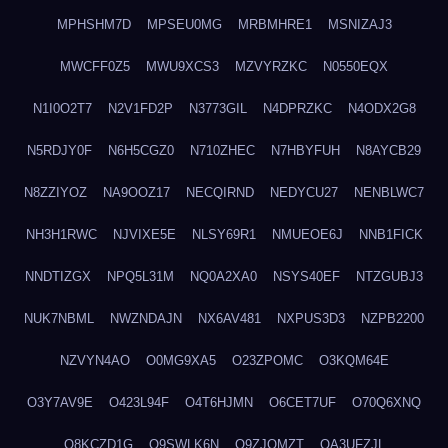
MPHSHM7D
MPSEU0MG
MRBMHRE1
MSNIZAJ3
MWCFF0Z5
MWU9XCS3
MZVYRZKC
N0550EQX
N1I0O2T7
N2V1FD2P
N3773GIL
N4DPRZKC
N4ODX2G8
N5RDJY0F
N6H5CGZ0
N710ZHEC
N7HBYFUH
N8AYCB29
N8ZZIYOZ
NA9OOZ17
NECQIRND
NEDYCU27
NENBLWC7
NH3H1RWC
NJVIXE5E
NLSY69R1
NMUEOE6J
NNB1FICK
NNDTIZGX
NPQ5L31M
NQ0A2XA0
NSYS40EF
NTZGUBJ3
NUK7NBML
NWZNDAJN
NX6AV481
NXPUS3D3
NZPB2200
NZVYN4AO
O0MG9XA5
O23ZPOMC
O3KQM64E
O3Y7AV9E
O423L94F
O4T6HJMN
O6CET7UF
O70Q6XNQ
O8KCZD1G
O9SWLK6N
O9ZJOMZT
OA3UFZJL