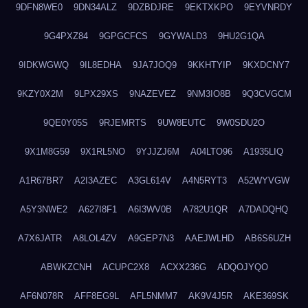
9DFN8WE0
9DN34ALZ
9DZBDJRE
9EKTXKPO
9EYVNRDY
9G4PXZ84
9GPGCFCS
9GYWALD3
9HU2G1QA
9IDKWGWQ
9IL8EDHA
9JA7JOQ9
9KKHTYIP
9KXDCNY7
9KZY0X2M
9LPX29XS
9NAZEVEZ
9NM3IO8B
9Q3CVGCM
9QE0Y05S
9RJEMRTS
9UW8EUTC
9W0SDU2O
9X1M8G59
9X1RL5NO
9YJJZJ6M
A04LTO96
A1935LIQ
A1R67BR7
A2I3AZEC
A3GL614V
A4N5RYT3
A52WYVGW
A5Y3NWE2
A627I8F1
A6I3WV0B
A782U1QR
A7DADQHQ
A7X6JATR
A8LOL4ZV
A9GEP7N3
AAEJWLHD
AB6S6UZH
ABWKZCNH
ACUPC2X8
ACXX236G
ADQOJYQO
AF6N078R
AFF8EG9L
AFL5NMM7
AK9V4J5R
AKE369SK