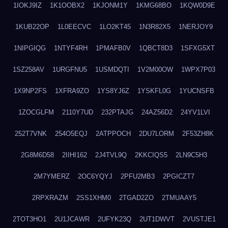
1IOKJ9IZ
1K1OOBX2
1KJONM1Y
1KMG68BO
1KQW0D9E
1KUB22OP
1L0EECVC
1LO2KT45
1N3R82X5
1NERJOY9
1NIPGIQG
1NTYF4RH
1PMAFB0V
1QBCT8D3
1SFXG5XT
1SZ258AV
1URGFNU5
1USMDQTI
1V2M00OW
1WPX7P03
1X9NP2FS
1XFRA9ZO
1YS8YJ6Z
1YSKFL0G
1YUCNSFB
1ZOCGLFM
2110Y7UD
232PTAJG
24AZ56D2
24YV1LVI
252T7VNK
254O5EQJ
2ATPPOCH
2DU7LORM
2F53ZH8K
2G8M6D58
2IIHI162
2J4TVL9Q
2KKCIQS5
2LN9C5H3
2M7YMERZ
2OC6YQYJ
2PFU2MB3
2PGICZT7
2RPXRAZM
2SS1XHM0
2TGAD2ZO
2TMUAAY5
2TOT3HO1
2U1JCAWR
2UFYK23Q
2UT1DWVT
2VUSTJE1