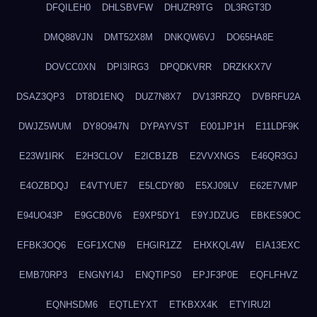
DFQILEH0
DHLSBVFW
DHUZR9TG
DL3RGT3D
DMQ88VJN
DMT52X8M
DNKQW6VJ
DO65HA8E
DOVCC0XN
DPI3IRG3
DPQDKVRR
DRZKKX7V
DSAZ3QP3
DT8D1ENQ
DUZ7N8X7
DV13RRZQ
DVBRFU2A
DWJZ5WUM
DY8O947N
DYPAYVST
E001JP1H
E11LDF9K
E23W1IRK
E2H3CLOV
E2ICB1ZB
E2VVXNGS
E46QR3GJ
E4OZBDQJ
E4VTYUE7
E5LCDY80
E5XJ09LV
E62E7VMP
E94UO43P
E9GCB0V6
E9XP5DY1
E9YJDZUG
EBKES9OC
EFBK3OQ6
EGF1XCN9
EHGIR1ZZ
EHXKQL4W
EIA13EXC
EMB70RP3
ENGNYI4J
ENQTIPS0
EPJF3P0E
EQFLFHVZ
EQNHSDM6
EQTLEYXT
ETKBXX4K
ETYIRU2I