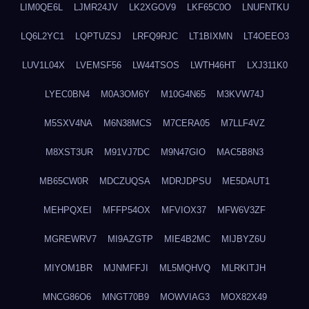
LIM0QE6L
LJMR24JV
LK2XGOV9
LKF65C0O
LNUFNTKU
LQ6L2YC1
LQPTUZSJ
LRFQ9RJC
LT1BIXMN
LT4OEEO3
LUV1L04X
LVEMSF56
LW44TSOS
LWTH46HT
LXJ311K0
LYEC0BN4
M0A3OM6Y
M10G4N65
M3KVW74J
M5SXV4NA
M6N38MCS
M7CERA05
M7LLF4VZ
M8XST3UR
M91VJ7DC
M9N47GIO
MAC5B8N3
MB65CW0R
MDCZUQSA
MDRJDPSU
ME5DAUT1
MEHPQXEI
MFFP54OX
MFVIOX37
MFW6V3ZF
MGREWRV7
MI9AZGTP
MIE4B2MC
MIJBYZ6U
MIYOM1BR
MJNMFFJI
ML5MQHVQ
MLRKITJH
MNCG86O6
MNGT70B9
MOWVIAG3
MOX82X49