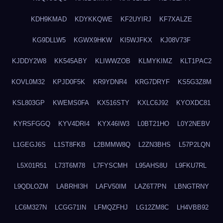
KDH9KMAD
KDYKKQWE
KF2UYIRJ
KF7XALZE
KG9DLLW5
KGWX9HKW
KI5WJFKX
KJ08V73F
KJDDY2W8
KK545ABY
KLIWWZOB
KLMYKIMZ
KLT1PAC2
KOVL0M32
KPJD0F5K
KR9YDNR4
KRG7DRYF
KS5G3Z8M
KSL803GP
KWEMS0FA
KX516STY
KXLC6J92
KYOXDC81
KYRSFGGQ
KYV4DRI4
KYX46IW3
L0BT21HO
L0Y2NEBV
L1GEGJ6S
L1ST8FKB
L2BMMW8Q
L2ZN3BHS
L57P2LQN
L5X01R51
L73T6M78
L7FYSCMH
L95AHS8U
L9FKU7RL
L9QDLOZM
LABRHI3H
LAFV50IM
LAZ6T7PN
LBNGTRNY
LC6M327N
LCGG71IN
LFMQZFHJ
LG12ZM8C
LH4VBB92