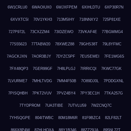
6W1CRLU0
6WAOIUX0
6WJXFPEM
6XIHLDTU
6XP30R7N
6XVXTC5I
70V1YKH3
713M5IHY
718NNXY2
725P81XE
727P972L
73CXZZM4
73IDZEWO
73VKAF4E
77BGMMG4
77S55623
77TABW20
78XWEZ88
79GHS38T
79L8YFMC
7AGCKJXN
7AOR3BJY
7DYZC5PF
7EUSEMEI
7FE1WG6S
7FX48QP3
7GER99GF
7H8LPLGJ
7IRRICQI
7KWC77GK
7LVURME7
7MHLTVDG
7MM4F50B
7O89DJ0L
7PDDGXNL
7PISQHBH
7PKT2VUV
7PVZ4BY4
7PY3EC1H
7TKA257G
7TYDPROM
7UA3TIBE
7UTVLU59
7WZCNQ7C
7YHSQGPE
804ITWBC
80M18M6R
81F9BZC4
82LF82LT
866X8P4W
87HLHOXA
88Y1B346
88ZZ29JA
895NL72T