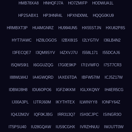
HMB78XA8
HNHQFJ7A
HO7ZMIFP
HODWUA1L
HP2SABX1
HP3HNR4L
HPXND0WL
HQQG0KU9
HRMBXT3P
HU4MGNRZ
HU994UN5
HX55STJN
HXU62P8S
HYT7IAWC
HZ8LOGOS
I2BX8I15
I2LYGTIV
I36LB4N2
I3FECQE7
I3QM9SYV
I4ZXVJ7U
I558L171
I55DCAJ6
I5QWS9I1
I6GGUZQG
I7G0E9KP
I7I1VWFO
I7ST7CR3
I88WLW4J
IA4GWQRD
IAXE6TDA
IBFW57IM
ICJ5Z17W
IDBMJ8H8
IDU6OPO6
IGFZ4KKM
IGLXKQNY
IH4ER5CG
IJ00A3PL
IJTRJ60M
IKYTHTEX
ILWINYY8
IONFY64Z
IQ4J2M2V
IQF0KJBG
IRR313Q7
ISH3CJPC
ISINGR3O
IT5PSU40
IU28GQAW
IUS9CGHX
IVRZHNUU
IWJU7T0W