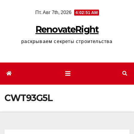
Перейти
Пт. Авг 7th, 2026
4:02:52 AM
к
содержимому
RenovateRight
раскрываем секреты строительства
CWT93G5L