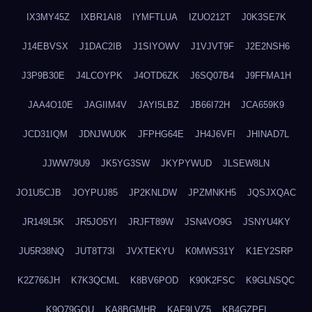
IX3MY45Z
IXBR1AI8
IYMFTLUA
IZUO212T
J0K3SE7K
J14EBVSX
J1DAC2IB
J1SIYOWV
J1VJVT9F
J2E2NSH6
J3P9B30E
J4LCOYPK
J4OTD6ZK
J6SQ07B4
J9FFMA1H
JAA4O10E
JAGIIM4V
JAYI5LBZ
JB66I72H
JCA659K9
JCD31IQM
JDNJWU0K
JFPHG64E
JH4J6VFI
JHINAD7L
JJWW79U9
JK5YG3SW
JKYPYWUD
JLSEW8LN
JO1U5CJB
JOYPUJ85
JP2KNLDW
JPZMNKH5
JQSJXQAC
JR149L5K
JR5JO5YI
JRJFT89W
JSN4VO9G
JSNYU4KY
JU5R38NQ
JUT8T73I
JVXTEKYU
K0MWS31Y
K1EY2SRP
K2Z766JH
K7K3QCML
K8BV6POD
K90K2FSC
K9GLNSQC
K9Q79GQU
KA8BGMHR
KAF9LVZ5
KB4GZPFI