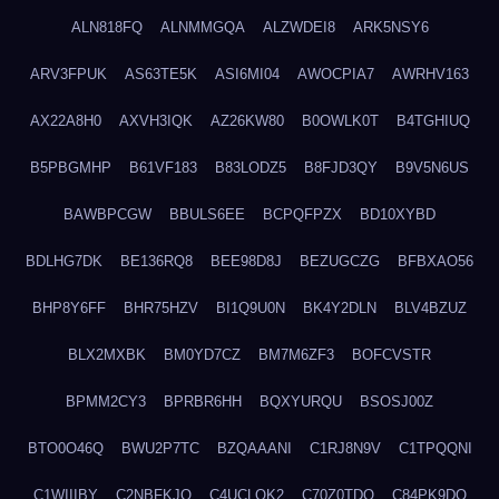
ALN818FQ
ALNMMGQA
ALZWDEI8
ARK5NSY6
ARV3FPUK
AS63TE5K
ASI6MI04
AWOCPIA7
AWRHV163
AX22A8H0
AXVH3IQK
AZ26KW80
B0OWLK0T
B4TGHIUQ
B5PBGMHP
B61VF183
B83LODZ5
B8FJD3QY
B9V5N6US
BAWBPCGW
BBULS6EE
BCPQFPZX
BD10XYBD
BDLHG7DK
BE136RQ8
BEE98D8J
BEZUGCZG
BFBXAO56
BHP8Y6FF
BHR75HZV
BI1Q9U0N
BK4Y2DLN
BLV4BZUZ
BLX2MXBK
BM0YD7CZ
BM7M6ZF3
BOFCVSTR
BPMM2CY3
BPRBR6HH
BQXYURQU
BSOSJ00Z
BTO0O46Q
BWU2P7TC
BZQAAANI
C1RJ8N9V
C1TPQQNI
C1WIIIBY
C2NBFKJQ
C4UCLQK2
C70Z0TDQ
C84PK9DO