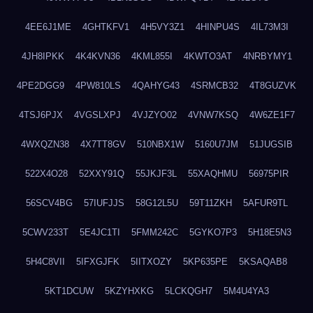
4EE6J1ME
4GHTKFV1
4H5VY3Z1
4HINPU4S
4IL73M3I
4JH8IPKK
4K4KVN36
4KML855I
4KWTO3AT
4NRBYMY1
4PE2DGG9
4PW810LS
4QAHYG43
4SRMCB32
4T8GUZVK
4TSJ6PJX
4VGSLXPJ
4VJZYO02
4VNW7KSQ
4W6ZE1F7
4WXQZN38
4X7TT8GV
510NBX1W
5160U7JM
51JUGSIB
522X4O28
52XXY91Q
55JKJF3L
55XAQHMU
56975PIR
56SCV4BG
57IUFJJS
58G12L5U
59T11ZKH
5AFUR9TL
5CWV233T
5E4JC1TI
5FMM242C
5GYKO7P3
5H18E5N3
5H4C8VII
5IFXGJFK
5IITXOZY
5KP635PE
5KSAQAB8
5KT1DCUW
5KZYHXKG
5LCKQGH7
5M4U4YA3