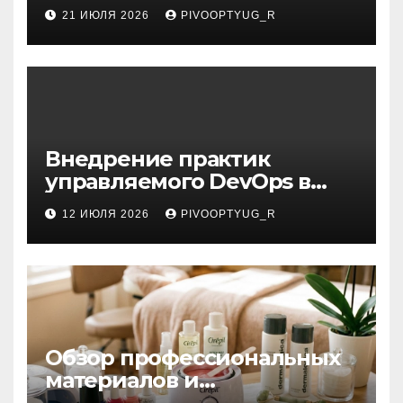
21 ИЮЛЯ 2026
PIVOOPTYUG_R
Внедрение практик
управляемого DevOps в
корпоративную ИТ-
12 ИЮЛЯ 2026
PIVOOPTYUG_R
инфраструктуру
Обзор профессиональных
материалов и
инструментов для