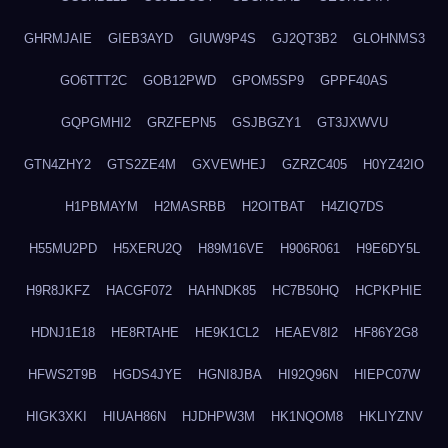
GHRMJAIE
GIEB3AYD
GIUW9P4S
GJ2QT3B2
GLOHNMS3
GO6TTT2C
GOB12PWD
GPOM5SP9
GPPF40AS
GQPGMHI2
GRZFEPN5
GSJBGZY1
GT3JXWVU
GTN4ZHY2
GTS2ZE4M
GXVEWHEJ
GZRZC405
H0YZ42IO
H1PBMAYM
H2MASRBB
H2OITBAT
H4ZIQ7DS
H55MU2PD
H5XERU2Q
H89M16VE
H906R061
H9E6DY5L
H9R8JKFZ
HACGF072
HAHNDK85
HC7B50HQ
HCPKPHIE
HDNJ1E18
HE8RTAHE
HE9K1CL2
HEAEV8I2
HF86Y2G8
HFWS2T9B
HGDS4JYE
HGNI8JBA
HI92Q96N
HIEPC07W
HIGK3XKI
HIUAH86N
HJDHPW3M
HK1NQOM8
HKLIYZNV