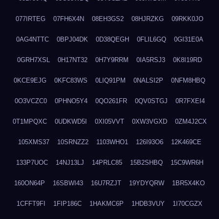
077IRTEG
07FH6X4N
08EH3GS2
08HJRZKG
09RKK0JO
0AG4NTTC
0BPJ04DK
0D38QEGH
0FLIL6GQ
0GI31E0A
0GRH7XSL
0H17NT32
0H7Y9RRM
0IA5RSJ3
0K8I19RD
0KCE9EJG
0KFC83WS
0LIQ91PM
0NALSI2P
0NFM8HBQ
0O3VCZC0
0PHNO5Y4
0QO261FR
0QV0STGJ
0R7FXEI4
0T1MPQXC
0UDKWD5I
0XI05VVT
0XW3VGXD
0ZM4J2CX
105XMS37
10SRNZZ2
1103WHO1
126I93O6
12K469CE
133P7UOC
14NJ13LJ
14PRLC85
15B2SHBQ
15C9WR6H
160ON64P
16SBWI43
16U7RZJT
19YDYQRW
1BR5X4KO
1CFFT9FI
1FIP186C
1HAKMC6P
1HDB3VUY
1I70CGZX