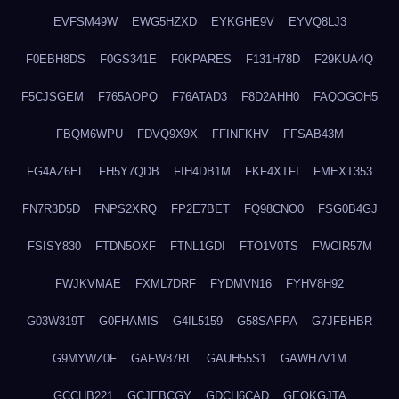
EVFSM49W
EWG5HZXD
EYKGHE9V
EYVQ8LJ3
F0EBH8DS
F0GS341E
F0KPARES
F131H78D
F29KUA4Q
F5CJSGEM
F765AOPQ
F76ATAD3
F8D2AHH0
FAQOGOH5
FBQM6WPU
FDVQ9X9X
FFINFKHV
FFSAB43M
FG4AZ6EL
FH5Y7QDB
FIH4DB1M
FKF4XTFI
FMEXT353
FN7R3D5D
FNPS2XRQ
FP2E7BET
FQ98CNO0
FSG0B4GJ
FSISY830
FTDN5OXF
FTNL1GDI
FTO1V0TS
FWCIR57M
FWJKVMAE
FXML7DRF
FYDMVN16
FYHV8H92
G03W319T
G0FHAMIS
G4IL5159
G58SAPPA
G7JFBHBR
G9MYWZ0F
GAFW87RL
GAUH55S1
GAWH7V1M
GCCHB221
GCJEBCGY
GDCH6CAD
GEOKGJTA