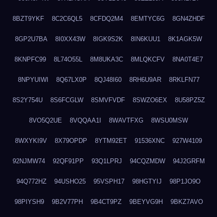
8BZT9YKF
8C2C6QL5
8CFDQ2M4
8EMTYC6G
8GN4ZHDF
8GP2U7BA
8I0XX43W
8IGK9S2K
8IN6KUU1
8K1AGK5W
8KNPFC99
8L74O55L
8M8UKA3C
8MLQKCFV
8NA0T4E7
8NPYUIWI
8Q67LX0P
8QJ48I60
8RH6U9AR
8RKLFN77
8S2Y754U
8S6FCGLW
8SMVFVDF
8SWZO6EX
8U58PZ5Z
8VO5Q2UE
8VQQAA1I
8WAVTFXG
8WSU0MSW
8WXYKI9V
8X79OPDP
8YTM92ET
91536XNC
927W4109
92NJMW74
92QF91PP
93Q1LPRJ
94CQZMDW
94J2GRFM
94Q772HZ
94USHO25
95VSPH17
98HGTYIJ
98P1JO9O
98PIYSH9
9B2V77PH
9B4CT9PZ
9BEYVG9H
9BKZ7AVO