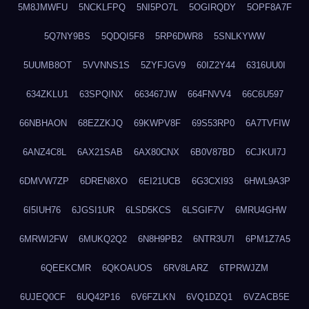
5M8JMWFU
5NCKLFPQ
5NI5PO7L
5OGIRQDY
5OPF8A7F
5Q7NY9BS
5QDQI5F8
5RP6DWR8
5SNLKYWW
5UUMB8OT
5VVNNS1S
5ZYFJGV9
60IZ2Y44
6316UU0I
634ZKLU1
63SPQINX
663467JW
664FNVV4
66C6U597
66NBHAON
68EZZKJQ
69KWPV8F
69S53RP0
6A7TVFIW
6ANZ4C8L
6AX21SAB
6AX80CNX
6B0V87BD
6CJKUI7J
6DMVW7ZP
6DREN8XO
6EI21UCB
6G3CXI93
6HWL9A3P
6I5IUH76
6JGSI1UR
6LSD5KCS
6LSGIF7V
6MRU4GHW
6MRWI2FW
6MUKQ2Q2
6N8H9PB2
6NTR3U7I
6PM1Z7A5
6QEEKCMR
6QKOAUOS
6RV8LARZ
6TPRWJZM
6UJEQ0CF
6UQ42P16
6V6FZLKN
6VQ1DZQ1
6VZACB5E