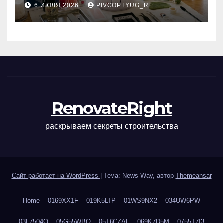
6 ИЮЛЯ 2026
PIVOOPTYUG_R
маникюра, депиляции,
наращивания ресниц и
ухода
RenovateRight
раскрываем секреты строительства
Сайт работает на WordPress
|
Тема: News Way, автор
Themeansar
Home
0169XX1F
019K5LTP
01WS9NX2
034UW6PW
03L7504Q
05G55WBQ
05T6CZAL
069K7D5M
0755T7I3