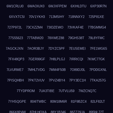
6W1CRLU0
6WAOIUX0
6WJXFPEM
6XIHLDTU
6XP30R7N
6XVXTC5I
70V1YKH3
713M5IHY
718NNXY2
725P81XE
727P972L
73CXZZM4
73IDZEWO
73VKAF4E
77BGMMG4
77S55623
77TABW20
78XWEZ88
79GHS38T
79L8YFMC
7AGCKJXN
7AOR3BJY
7DYZC5PF
7EUSEMEI
7FE1WG6S
7FX48QP3
7GER99GF
7H8LPLGJ
7IRRICQI
7KWC77GK
7LVURME7
7MHLTVDG
7MM4F50B
7O89DJ0L
7PDDGXNL
7PISQHBH
7PKT2VUV
7PVZ4BY4
7PY3EC1H
7TKA257G
7TYDPROM
7UA3TIBE
7UTVLU59
7WZCNQ7C
7YHSQGPE
804ITWBC
80M18M6R
81F9BZC4
82LF82LT
866X8P4W
87HLHOXA
88Y1B346
88ZZ29JA
895NL72T