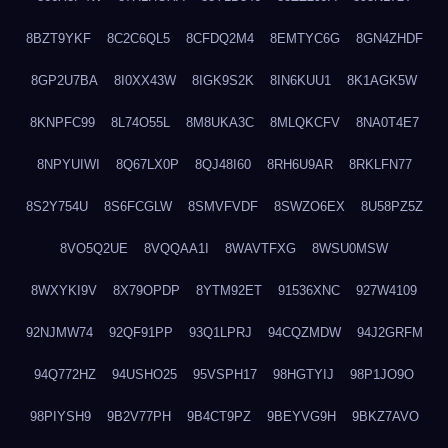
8BZT9YKF
8C2C6QL5
8CFDQ2M4
8EMTYC6G
8GN4ZHDF
8GP2U7BA
8I0XX43W
8IGK9S2K
8IN6KUU1
8K1AGK5W
8KNPFC99
8L74O55L
8M8UKA3C
8MLQKCFV
8NA0T4E7
8NPYUIWI
8Q67LX0P
8QJ48I60
8RH6U9AR
8RKLFN77
8S2Y754U
8S6FCGLW
8SMVFVDF
8SWZO6EX
8U58PZ5Z
8VO5Q2UE
8VQQAA1I
8WAVTFXG
8WSU0MSW
8WXYKI9V
8X79OPDP
8YTM92ET
91536XNC
927W4109
92NJMW74
92QF91PP
93Q1LPRJ
94CQZMDW
94J2GRFM
94Q772HZ
94USHO25
95VSPH17
98HGTYIJ
98P1JO9O
98PIYSH9
9B2V77PH
9B4CT9PZ
9BEYVG9H
9BKZ7AVO