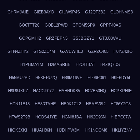
GHRMJAIE
GIEB3AYD
GIUW9P4S
GJ2QT3B2
GLOHNMS3
GO6TTT2C
GOB12PWD
GPOM5SP9
GPPF40AS
GQPGMHI2
GRZFEPN5
GSJBGZY1
GT3JXWVU
GTN4ZHY2
GTS2ZE4M
GXVEWHEJ
GZRZC405
H0YZ42IO
H1PBMAYM
H2MASRBB
H2OITBAT
H4ZIQ7DS
H55MU2PD
H5XERU2Q
H89M16VE
H906R061
H9E6DY5L
H9R8JKFZ
HACGF072
HAHNDK85
HC7B50HQ
HCPKPHIE
HDNJ1E18
HE8RTAHE
HE9K1CL2
HEAEV8I2
HF86Y2G8
HFWS2T9B
HGDS4JYE
HGNI8JBA
HI92Q96N
HIEPC07W
HIGK3XKI
HIUAH86N
HJDHPW3M
HK1NQOM8
HKLIYZNV