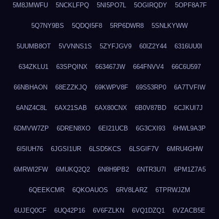
5M8JMWFU
5NCKLFPQ
5NI5PO7L
5OGIRQDY
5OPF8A7F
5Q7NY9BS
5QDQI5F8
5RP6DWR8
5SNLKYWW
5UUMB8OT
5VVNNS1S
5ZYFJGV9
60IZ2Y44
6316UU0I
634ZKLU1
63SPQINX
663467JW
664FNVV4
66C6U597
66NBHAON
68EZZKJQ
69KWPV8F
69S53RP0
6A7TVFIW
6ANZ4C8L
6AX21SAB
6AX80CNX
6B0V87BD
6CJKUI7J
6DMVW7ZP
6DREN8XO
6EI21UCB
6G3CXI93
6HWL9A3P
6I5IUH76
6JGSI1UR
6LSD5KCS
6LSGIF7V
6MRU4GHW
6MRWI2FW
6MUKQ2Q2
6N8H9PB2
6NTR3U7I
6PM1Z7A5
6QEEKCMR
6QKOAUOS
6RV8LARZ
6TPRWJZM
6UJEQ0CF
6UQ42P16
6V6FZLKN
6VQ1DZQ1
6VZACB5E