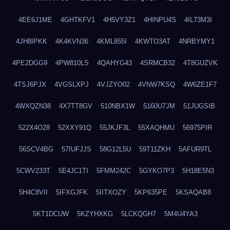
4EE6J1ME
4GHTKFV1
4H5VY3Z1
4HINPU4S
4IL73M3I
4JH8IPKK
4K4KVN36
4KML855I
4KWTO3AT
4NRBYMY1
4PE2DGG9
4PW810LS
4QAHYG43
4SRMCB32
4T8GUZVK
4TSJ6PJX
4VGSLXPJ
4VJZYO02
4VNW7KSQ
4W6ZE1F7
4WXQZN38
4X7TT8GV
510NBX1W
5160U7JM
51JUGSIB
522X4O28
52XXY91Q
55JKJF3L
55XAQHMU
56975PIR
56SCV4BG
57IUFJJS
58G12L5U
59T11ZKH
5AFUR9TL
5CWV233T
5E4JC1TI
5FMM242C
5GYKO7P3
5H18E5N3
5H4C8VII
5IFXGJFK
5IITXOZY
5KP635PE
5KSAQAB8
5KT1DCUW
5KZYHXKG
5LCKQGH7
5M4U4YA3