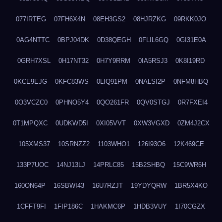
077IRTEG
07FH6X4N
08EH3GS2
08HJRZKG
09RKK0JO
0AG4NTTC
0BPJ04DK
0D38QEGH
0FLIL6GQ
0GI31E0A
0GRH7XSL
0H17NT32
0H7Y9RRM
0IA5RSJ3
0K8I19RD
0KCE9EJG
0KFC83WS
0LIQ91PM
0NALSI2P
0NFM8HBQ
0O3VCZC0
0PHNO5Y4
0QO261FR
0QV0STGJ
0R7FXEI4
0T1MPQXC
0UDKWD5I
0XI05VVT
0XW3VGXD
0ZM4J2CX
105XMS37
10SRNZZ2
1103WHO1
126I93O6
12K469CE
133P7UOC
14NJ13LJ
14PRLC85
15B2SHBQ
15C9WR6H
160ON64P
16SBWI43
16U7RZJT
19YDYQRW
1BR5X4KO
1CFFT9FI
1FIP186C
1HAKMC6P
1HDB3VUY
1I70CGZX