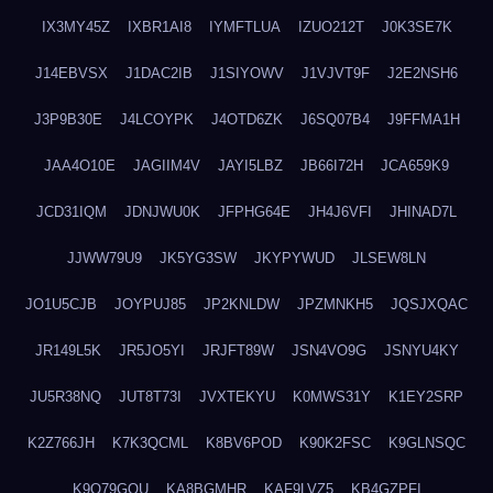
IX3MY45Z
IXBR1AI8
IYMFTLUA
IZUO212T
J0K3SE7K
J14EBVSX
J1DAC2IB
J1SIYOWV
J1VJVT9F
J2E2NSH6
J3P9B30E
J4LCOYPK
J4OTD6ZK
J6SQ07B4
J9FFMA1H
JAA4O10E
JAGIIM4V
JAYI5LBZ
JB66I72H
JCA659K9
JCD31IQM
JDNJWU0K
JFPHG64E
JH4J6VFI
JHINAD7L
JJWW79U9
JK5YG3SW
JKYPYWUD
JLSEW8LN
JO1U5CJB
JOYPUJ85
JP2KNLDW
JPZMNKH5
JQSJXQAC
JR149L5K
JR5JO5YI
JRJFT89W
JSN4VO9G
JSNYU4KY
JU5R38NQ
JUT8T73I
JVXTEKYU
K0MWS31Y
K1EY2SRP
K2Z766JH
K7K3QCML
K8BV6POD
K90K2FSC
K9GLNSQC
K9Q79GQU
KA8BGMHR
KAF9LVZ5
KB4GZPFI