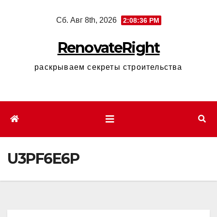
Перейти
Сб. Авг 8th, 2026
2:08:37 PM
к
содержимому
RenovateRight
раскрываем секреты строительства
U3PF6E6P