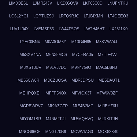
LIM0QE6L
LJMR24JV
LK2XGOV9
LKF65C0O
LNUFNTKU
LQ6L2YC1
LQPTUZSJ
LRFQ9RJC
LT1BIXMN
LT4OEEO3
LUV1L04X
LVEMSF56
LW44TSOS
LWTH46HT
LXJ311K0
LYEC0BN4
M0A3OM6Y
M10G4N65
M3KVW74J
M5SXV4NA
M6N38MCS
M7CERA05
M7LLF4VZ
M8XST3UR
M91VJ7DC
M9N47GIO
MAC5B8N3
MB65CW0R
MDCZUQSA
MDRJDPSU
ME5DAUT1
MEHPQXEI
MFFP54OX
MFVIOX37
MFW6V3ZF
MGREWRV7
MI9AZGTP
MIE4B2MC
MIJBYZ6U
MIYOM1BR
MJNMFFJI
ML5MQHVQ
MLRKITJH
MNCG86O6
MNGT70B9
MOWVIAG3
MOX82X49