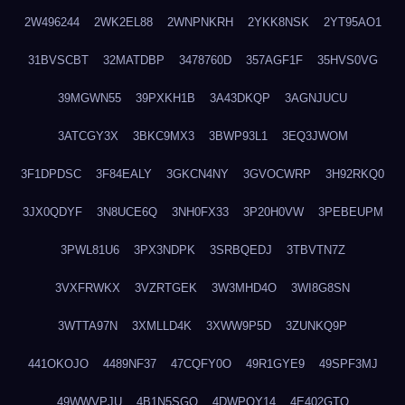
2W496244
2WK2EL88
2WNPNKRH
2YKK8NSK
2YT95AO1
31BVSCBT
32MATDBP
3478760D
357AGF1F
35HVS0VG
39MGWN55
39PXKH1B
3A43DKQP
3AGNJUCU
3ATCGY3X
3BKC9MX3
3BWP93L1
3EQ3JWOM
3F1DPDSC
3F84EALY
3GKCN4NY
3GVOCWRP
3H92RKQ0
3JX0QDYF
3N8UCE6Q
3NH0FX33
3P20H0VW
3PEBEUPM
3PWL81U6
3PX3NDPK
3SRBQEDJ
3TBVTN7Z
3VXFRWKX
3VZRTGEK
3W3MHD4O
3WI8G8SN
3WTTA97N
3XMLLD4K
3XWW9P5D
3ZUNKQ9P
441OKOJO
4489NF37
47CQFY0O
49R1GYE9
49SPF3MJ
49WWVPJU
4B1N5SGO
4DWPQY14
4E402GTO