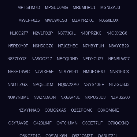
MPHSHM7D
MPSEU0MG
MRBMHRE1
MSNIZAJ3
MWCFF0Z5
MWU9XCS3
MZVYRZKC
N0550EQX
N1I0O2T7
N2V1FD2P
N3773GIL
N4DPRZKC
N4ODX2G8
N5RDJY0F
N6H5CGZ0
N710ZHEC
N7HBYFUH
N8AYCB29
N8ZZIYOZ
NA9OOZ17
NECQIRND
NEDYCU27
NENBLWC7
NH3H1RWC
NJVIXE5E
NLSY69R1
NMUEOE6J
NNB1FICK
NNDTIZGX
NPQ5L31M
NQ0A2XA0
NSYS40EF
NTZGUBJ3
NUK7NBML
NWZNDAJN
NX6AV481
NXPUS3D3
NZPB2200
NZVYN4AO
O0MG9XA5
O23ZPOMC
O3KQM64E
O3Y7AV9E
O423L94F
O4T6HJMN
O6CET7UF
O70Q6XNQ
O8KCZD1G
O9SWLK6N
O9ZJOMZT
OA3UFZJL