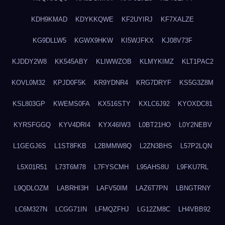
KDH9KMAD
KDYKKQWE
KF2UYIRJ
KF7XALZE
KG9DLLW5
KGWX9HKW
KI5WJFKX
KJ08V73F
KJDDY2W8
KK545ABY
KLIWWZOB
KLMYKIMZ
KLT1PAC2
KOVL0M32
KPJD0F5K
KR9YDNR4
KRG7DRYF
KS5G3Z8M
KSL803GP
KWEMS0FA
KX516STY
KXLC6J92
KYOXDC81
KYRSFGGQ
KYV4DRI4
KYX46IW3
L0BT21HO
L0Y2NEBV
L1GEGJ6S
L1ST8FKB
L2BMMW8Q
L2ZN3BHS
L57P2LQN
L5X01R51
L73T6M78
L7FYSCMH
L95AHS8U
L9FKU7RL
L9QDLOZM
LABRHI3H
LAFV50IM
LAZ6T7PN
LBNGTRNY
LC6M327N
LCGG71IN
LFMQZFHJ
LG12ZM8C
LH4VBB92