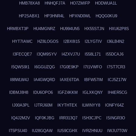
HMB78XA8
HNHQFJ7A
HO7ZMIFP
HODWUA1L
HP2SABX1
HP3HNR4L
HPXND0WL
HQQG0KU9
HRMBXT3P
HU4MGNRZ
HU994UN5
HX55STJN
HXU62P8S
HYT7IAWC
HZ8LOGOS
I2BX8I15
I2LYGTIV
I36LB4N2
I3FECQE7
I3QM9SYV
I4ZXVJ7U
I558L171
I55DCAJ6
I5QWS9I1
I6GGUZQG
I7G0E9KP
I7I1VWFO
I7ST7CR3
I88WLW4J
IA4GWQRD
IAXE6TDA
IBFW57IM
ICJ5Z17W
IDBMJ8H8
IDU6OPO6
IGFZ4KKM
IGLXKQNY
IH4ER5CG
IJ00A3PL
IJTRJ60M
IKYTHTEX
ILWINYY8
IONFY64Z
IQ4J2M2V
IQF0KJBG
IRR313Q7
ISH3CJPC
ISINGR3O
IT5PSU40
IU28GQAW
IUS9CGHX
IVRZHNUU
IWJU7T0W