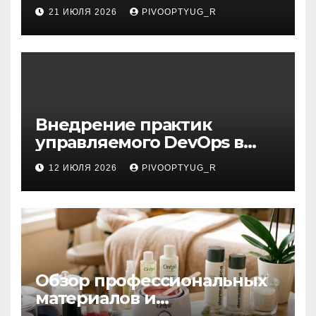
21 ИЮЛЯ 2026
PIVOOPTYUG_R
Внедрение практик
управляемого DevOps в
корпоративную ИТ-
12 ИЮЛЯ 2026
PIVOOPTYUG_R
инфраструктуру
Обзор профессиональных
материалов и
инструментов для