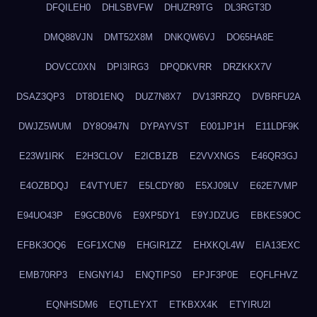
DFQILEH0
DHLSBVFW
DHUZR9TG
DL3RGT3D
DMQ88VJN
DMT52X8M
DNKQW6VJ
DO65HA8E
DOVCC0XN
DPI3IRG3
DPQDKVRR
DRZKKX7V
DSAZ3QP3
DT8D1ENQ
DUZ7N8X7
DV13RRZQ
DVBRFU2A
DWJZ5WUM
DY8O947N
DYPAYVST
E001JP1H
E11LDF9K
E23W1IRK
E2H3CLOV
E2ICB1ZB
E2VVXNGS
E46QR3GJ
E4OZBDQJ
E4VTYUE7
E5LCDY80
E5XJ09LV
E62E7VMP
E94UO43P
E9GCB0V6
E9XP5DY1
E9YJDZUG
EBKES9OC
EFBK3OQ6
EGF1XCN9
EHGIR1ZZ
EHXKQL4W
EIA13EXC
EMB70RP3
ENGNYI4J
ENQTIPS0
EPJF3P0E
EQFLFHVZ
EQNHSDM6
EQTLEYXT
ETKBXX4K
ETYIRU2I