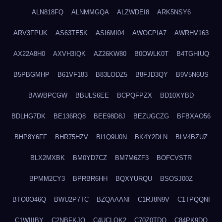
ALN818FQ
ALNMMGQA
ALZWDEI8
ARK5NSY6
ARV3FPUK
AS63TE5K
ASI6MI04
AWOCPIA7
AWRHV163
AX22A8H0
AXVH3IQK
AZ26KW80
B0OWLK0T
B4TGHIUQ
B5PBGMHP
B61VF183
B83LODZ5
B8FJD3QY
B9V5N6US
BAWBPCGW
BBULS6EE
BCPQFPZX
BD10XYBD
BDLHG7DK
BE136RQ8
BEE98D8J
BEZUGCZG
BFBXAO56
BHP8Y6FF
BHR75HZV
BI1Q9U0N
BK4Y2DLN
BLV4BZUZ
BLX2MXBK
BM0YD7CZ
BM7M6ZF3
BOFCVSTR
BPMM2CY3
BPRBR6HH
BQXYURQU
BSOSJ00Z
BTO0O46Q
BWU2P7TC
BZQAAANI
C1RJ8N9V
C1TPQQNI
C1WIIIBY
C2NBFKJQ
C4UCLQK2
C70Z0TDQ
C84PK9DO