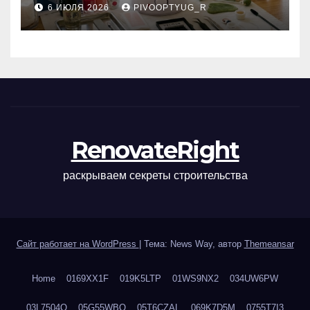
6 ИЮЛЯ 2026
PIVOOPTYUG_R
маникюра, депиляции,
наращивания ресниц и
ухода
RenovateRight
раскрываем секреты строительства
Сайт работает на WordPress
|
Тема: News Way, автор
Themeansar
Home
0169XX1F
019K5LTP
01WS9NX2
034UW6PW
03L7504Q
05G55WBQ
05T6CZAL
069K7D5M
0755T7I3