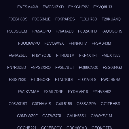
EVFSM49W
EWG5HZXD
EYKGHE9V
EYVQ8LJ3
F0EBH8DS
F0GS341E
F0KPARES
F131H78D
F29KUA4Q
F5CJSGEM
F765AOPQ
F76ATAD3
F8D2AHH0
FAQOGOH5
FBQM6WPU
FDVQ9X9X
FFINFKHV
FFSAB43M
FG4AZ6EL
FH5Y7QDB
FIH4DB1M
FKF4XTFI
FMEXT353
FN7R3D5D
FNPS2XRQ
FP2E7BET
FQ98CNO0
FSG0B4GJ
FSISY830
FTDN5OXF
FTNL1GDI
FTO1V0TS
FWCIR57M
FWJKVMAE
FXML7DRF
FYDMVN16
FYHV8H92
G03W319T
G0FHAMIS
G4IL5159
G58SAPPA
G7JFBHBR
G9MYWZ0F
GAFW87RL
GAUH55S1
GAWH7V1M
GCCHB221
GCJEBCGY
GDCH6CAD
GEOKGJTA