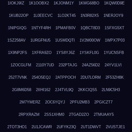
1IOKJ9IZ
1K1OOBX2
1KJONM1Y
1KMG68BO
1KQW0D9E
1KUB22OP
1L0EECVC
1LO2KT45
1N3R82X5
1NERJOY9
1NIPGIQG
1NTYF4RH
1PMAFB0V
1QBCT8D3
1SFXG5XT
1SZ258AV
1URGFNU5
1USMDQTI
1V2M00OW
1WPX7P03
1X9NP2FS
1XFRA9ZO
1YS8YJ6Z
1YSKFL0G
1YUCNSFB
1ZOCGLFM
2110Y7UD
232PTAJG
24AZ56D2
24YV1LVI
252T7VNK
254O5EQJ
2ATPPOCH
2DU7LORM
2F53ZH8K
2G8M6D58
2IIHI162
2J4TVL9Q
2KKCIQS5
2LN9C5H3
2M7YMERZ
2OC6YQYJ
2PFU2MB3
2PGICZT7
2RPXRAZM
2SS1XHM0
2TGAD2ZO
2TMUAAY5
2TOT3HO1
2U1JCAWR
2UFYK23Q
2UT1DWVT
2VUSTJE1