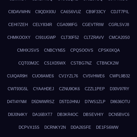
C8DAVWHN
C9QDX93U
CA6S6VUZ
CB9F33CY
CDJT7PIL
CEHI7ZEH
CELY834R
CGA098FG
CGEVTRIW
CGRLSVJ8
CHMKOOXY
CI91UGWP
CLT30F52
CLTZRAVV
CMCA20S0
CMHXJSVS
CNBCYN5S
CPQSOOVS
CPSK0XQA
CQT03M2C
CS1XD5WX
CSTBG7NZ
CTBNCK2W
CUIQAR9H
CUO8AME6
CV1YZL76
CV5VHWE6
CWPL9B32
CWT93G5L
CYAAHDEJ
CZNU9OK6
CZZL1PEP
D30V97RY
D4TI4YNM
D5DWWRSZ
D5TDJHNU
D7WS1ZLP
D8636OTU
D8J0N4KY
DA16BXT7
DB3KR4OC
DBSEVHIY
DCN5BVC6
DCPVX15S
DCRNKY2N
DDA26SFE
DE1FS6WW