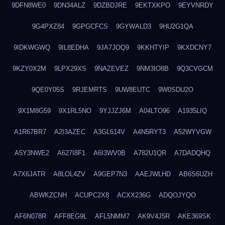
9DFN8WE0
9DN34ALZ
9DZBDJRE
9EKTXKPO
9EYVNRDY
9G4PXZ84
9GPGCFCS
9GYWALD3
9HU2G1QA
9IDKWGWQ
9IL8EDHA
9JA7JOQ9
9KKHTYIP
9KXDCNY7
9KZY0X2M
9LPX29XS
9NAZEVEZ
9NM3IO8B
9Q3CVGCM
9QE0Y05S
9RJEMRTS
9UW8EUTC
9W0SDU2O
9X1M8G59
9X1RL5NO
9YJJZJ6M
A04LTO96
A1935LIQ
A1R67BR7
A2I3AZEC
A3GL614V
A4N5RYT3
A52WYVGW
A5Y3NWE2
A627I8F1
A6I3WV0B
A782U1QR
A7DADQHQ
A7X6JATR
A8LOL4ZV
A9GEP7N3
AAEJWLHD
AB6S6UZH
ABWKZCNH
ACUPC2X8
ACXX236G
ADQOJYQO
AF6N078R
AFF8EG9L
AFL5NMM7
AK9V4J5R
AKE369SK