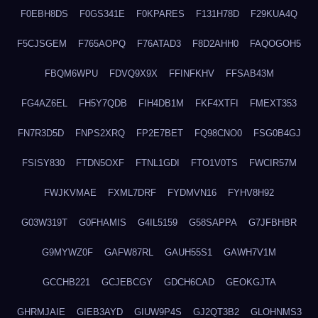
F0EBH8DS
F0GS341E
F0KPARES
F131H78D
F29KUA4Q
F5CJSGEM
F765AOPQ
F76ATAD3
F8D2AHH0
FAQOGOH5
FBQM6WPU
FDVQ9X9X
FFINFKHV
FFSAB43M
FG4AZ6EL
FH5Y7QDB
FIH4DB1M
FKF4XTFI
FMEXT353
FN7R3D5D
FNPS2XRQ
FP2E7BET
FQ98CNO0
FSG0B4GJ
FSISY830
FTDN5OXF
FTNL1GDI
FTO1V0TS
FWCIR57M
FWJKVMAE
FXML7DRF
FYDMVN16
FYHV8H92
G03W319T
G0FHAMIS
G4IL5159
G58SAPPA
G7JFBHBR
G9MYWZ0F
GAFW87RL
GAUH55S1
GAWH7V1M
GCCHB221
GCJEBCGY
GDCH6CAD
GEOKGJTA
GHRMJAIE
GIEB3AYD
GIUW9P4S
GJ2QT3B2
GLOHNMS3