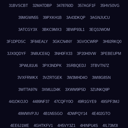
31BVSCBT
32MATDBP
3478760D
357AGF1F
35HVS0VG
39MGWN55
39PXKH1B
3A43DKQP
3AGNJUCU
3ATCGY3X
3BKC9MX3
3BWP93L1
3EQ3JWOM
3F1DPDSC
3F84EALY
3GKCN4NY
3GVOCWRP
3H92RKQ0
3JX0QDYF
3N8UCE6Q
3NH0FX33
3P20H0VW
3PEBEUPM
3PWL81U6
3PX3NDPK
3SRBQEDJ
3TBVTN7Z
3VXFRWKX
3VZRTGEK
3W3MHD4O
3WI8G8SN
3WTTA97N
3XMLLD4K
3XWW9P5D
3ZUNKQ9P
441OKOJO
4489NF37
47CQFY0O
49R1GYE9
49SPF3MJ
49WWVPJU
4B1N5SGO
4DWPQY14
4E402GTO
4EE6J1ME
4GHTKFV1
4H5VY3Z1
4HINPU4S
4IL73M3I