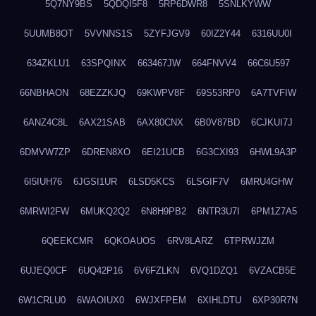
5Q7NY9BS
5QDQI5F8
5RP6DWR8
5SNLKYWW
5UUMB8OT
5VVNNS1S
5ZYFJGV9
60IZ2Y44
6316UU0I
634ZKLU1
63SPQINX
663467JW
664FNVV4
66C6U597
66NBHAON
68EZZKJQ
69KWPV8F
69S53RP0
6A7TVFIW
6ANZ4C8L
6AX21SAB
6AX80CNX
6B0V87BD
6CJKUI7J
6DMVW7ZP
6DREN8XO
6EI21UCB
6G3CXI93
6HWL9A3P
6I5IUH76
6JGSI1UR
6LSD5KCS
6LSGIF7V
6MRU4GHW
6MRWI2FW
6MUKQ2Q2
6N8H9PB2
6NTR3U7I
6PM1Z7A5
6QEEKCMR
6QKOAUOS
6RV8LARZ
6TPRWJZM
6UJEQ0CF
6UQ42P16
6V6FZLKN
6VQ1DZQ1
6VZACB5E
6W1CRLU0
6WAOIUX0
6WJXFPEM
6XIHLDTU
6XP30R7N