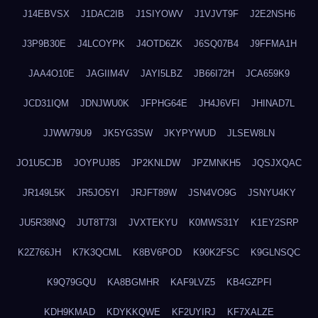
J14EBVSX
J1DAC2IB
J1SIYOWV
J1VJVT9F
J2E2NSH6
J3P9B30E
J4LCOYPK
J4OTD6ZK
J6SQ07B4
J9FFMA1H
JAA4O10E
JAGIIM4V
JAYI5LBZ
JB66I72H
JCA659K9
JCD31IQM
JDNJWU0K
JFPHG64E
JH4J6VFI
JHINAD7L
JJWW79U9
JK5YG3SW
JKYPYWUD
JLSEW8LN
JO1U5CJB
JOYPUJ85
JP2KNLDW
JPZMNKH5
JQSJXQAC
JR149L5K
JR5JO5YI
JRJFT89W
JSN4VO9G
JSNYU4KY
JU5R38NQ
JUT8T73I
JVXTEKYU
K0MWS31Y
K1EY2SRP
K2Z766JH
K7K3QCML
K8BV6POD
K90K2FSC
K9GLNSQC
K9Q79GQU
KA8BGMHR
KAF9LVZ5
KB4GZPFI
KDH9KMAD
KDYKKQWE
KF2UYIRJ
KF7XALZE