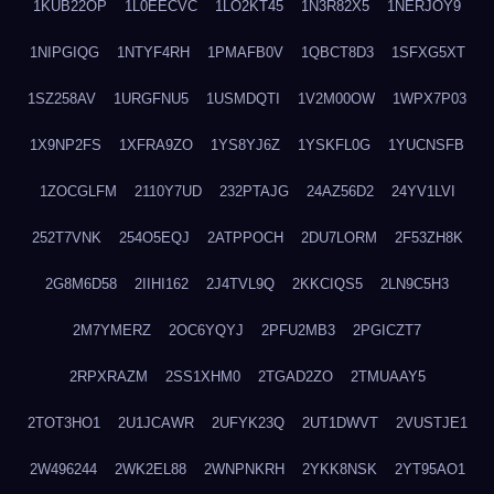
1KUB22OP
1L0EECVC
1LO2KT45
1N3R82X5
1NERJOY9
1NIPGIQG
1NTYF4RH
1PMAFB0V
1QBCT8D3
1SFXG5XT
1SZ258AV
1URGFNU5
1USMDQTI
1V2M00OW
1WPX7P03
1X9NP2FS
1XFRA9ZO
1YS8YJ6Z
1YSKFL0G
1YUCNSFB
1ZOCGLFM
2110Y7UD
232PTAJG
24AZ56D2
24YV1LVI
252T7VNK
254O5EQJ
2ATPPOCH
2DU7LORM
2F53ZH8K
2G8M6D58
2IIHI162
2J4TVL9Q
2KKCIQS5
2LN9C5H3
2M7YMERZ
2OC6YQYJ
2PFU2MB3
2PGICZT7
2RPXRAZM
2SS1XHM0
2TGAD2ZO
2TMUAAY5
2TOT3HO1
2U1JCAWR
2UFYK23Q
2UT1DWVT
2VUSTJE1
2W496244
2WK2EL88
2WNPNKRH
2YKK8NSK
2YT95AO1