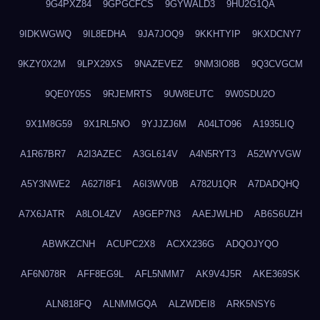
9G4PXZ84
9GPGCFCS
9GYWALD3
9HU2G1QA
9IDKWGWQ
9IL8EDHA
9JA7JOQ9
9KKHTYIP
9KXDCNY7
9KZY0X2M
9LPX29XS
9NAZEVEZ
9NM3IO8B
9Q3CVGCM
9QE0Y05S
9RJEMRTS
9UW8EUTC
9W0SDU2O
9X1M8G59
9X1RL5NO
9YJJZJ6M
A04LTO96
A1935LIQ
A1R67BR7
A2I3AZEC
A3GL614V
A4N5RYT3
A52WYVGW
A5Y3NWE2
A627I8F1
A6I3WV0B
A782U1QR
A7DADQHQ
A7X6JATR
A8LOL4ZV
A9GEP7N3
AAEJWLHD
AB6S6UZH
ABWKZCNH
ACUPC2X8
ACXX236G
ADQOJYQO
AF6N078R
AFF8EG9L
AFL5NMM7
AK9V4J5R
AKE369SK
ALN818FQ
ALNMMGQA
ALZWDEI8
ARK5NSY6