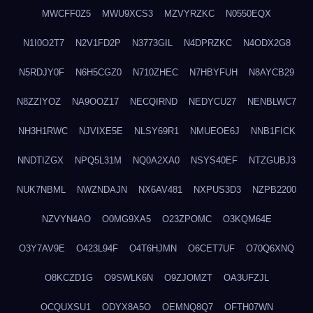
MWCFF0Z5
MWU9XCS3
MZVYRZKC
N0550EQX
N1I0O2T7
N2V1FD2P
N3773GIL
N4DPRZKC
N4ODX2G8
N5RDJY0F
N6H5CGZ0
N710ZHEC
N7HBYFUH
N8AYCB29
N8ZZIYOZ
NA9OOZ17
NECQIRND
NEDYCU27
NENBLWC7
NH3H1RWC
NJVIXE5E
NLSY69R1
NMUEOE6J
NNB1FICK
NNDTIZGX
NPQ5L31M
NQ0A2XA0
NSYS40EF
NTZGUBJ3
NUK7NBML
NWZNDAJN
NX6AV481
NXPUS3D3
NZPB2200
NZVYN4AO
O0MG9XA5
O23ZPOMC
O3KQM64E
O3Y7AV9E
O423L94F
O4T6HJMN
O6CET7UF
O70Q6XNQ
O8KCZD1G
O9SWLK6N
O9ZJOMZT
OA3UFZJL
OCQUXSU1
ODYX8A5O
OEMNQ8Q7
OFTH07WN