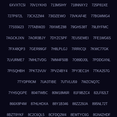
6XVXTC5I
70V1YKH3
713M5IHY
718NNXY2
725P81XE
727P972L
73CXZZM4
73IDZEWO
73VKAF4E
77BGMMG4
77S55623
77TABW20
78XWEZ88
79GHS38T
79L8YFMC
7AGCKJXN
7AOR3BJY
7DYZC5PF
7EUSEMEI
7FE1WG6S
7FX48QP3
7GER99GF
7H8LPLGJ
7IRRICQI
7KWC77GK
7LVURME7
7MHLTVDG
7MM4F50B
7O89DJ0L
7PDDGXNL
7PISQHBH
7PKT2VUV
7PVZ4BY4
7PY3EC1H
7TKA257G
7TYDPROM
7UA3TIBE
7UTVLU59
7WZCNQ7C
7YHSQGPE
804ITWBC
80M18M6R
81F9BZC4
82LF82LT
866X8P4W
87HLHOXA
88Y1B346
88ZZ29JA
895NL72T
8BZT9YKF
8C2C6QL5
8CFDQ2M4
8EMTYC6G
8GN4ZHDF