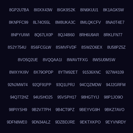
8GP2U7BA
8I0XX43W
8IGK9S2K
8IN6KUU1
8K1AGK5W
8KNPFC99
8L74O55L
8M8UKA3C
8MLQKCFV
8NA0T4E7
8NPYUIWI
8Q67LX0P
8QJ48I60
8RH6U9AR
8RKLFN77
8S2Y754U
8S6FCGLW
8SMVFVDF
8SWZO6EX
8U58PZ5Z
8VO5Q2UE
8VQQAA1I
8WAVTFXG
8WSU0MSW
8WXYKI9V
8X79OPDP
8YTM92ET
91536XNC
927W4109
92NJMW74
92QF91PP
93Q1LPRJ
94CQZMDW
94J2GRFM
94Q772HZ
94USHO25
95VSPH17
98HGTYIJ
98P1JO9O
98PIYSH9
9B2V77PH
9B4CT9PZ
9BEYVG9H
9BKZ7AVO
9DFN8WE0
9DN34ALZ
9DZBDJRE
9EKTXKPO
9EYVNRDY