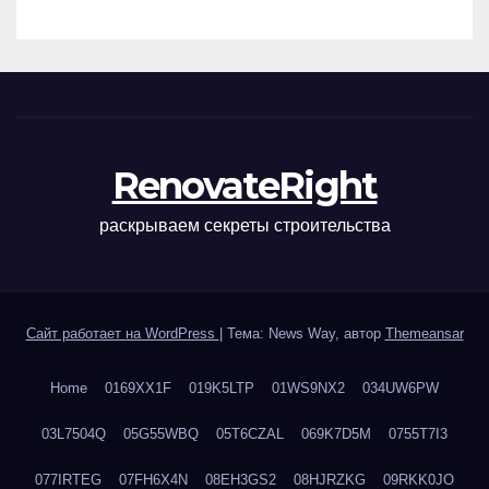
наращивания ресниц и
ухода
RenovateRight
раскрываем секреты строительства
Сайт работает на WordPress
|
Тема: News Way, автор
Themeansar
Home
0169XX1F
019K5LTP
01WS9NX2
034UW6PW
03L7504Q
05G55WBQ
05T6CZAL
069K7D5M
0755T7I3
077IRTEG
07FH6X4N
08EH3GS2
08HJRZKG
09RKK0JO