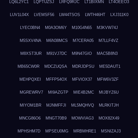
LQ6L2YC1
LQPTUZSJ
LRFQ9RJC
LT1BIXMN
LT4OEEO3
LUV1L04X
LVEMSF56
LW44TSOS
LWTH46HT
LXJ311K0
LYEC0BN4
M0A3OM6Y
M10G4N65
M3KVW74J
M5SXV4NA
M6N38MCS
M7CERA05
M7LLF4VZ
M8XST3UR
M91VJ7DC
M9N47GIO
MAC5B8N3
MB65CW0R
MDCZUQSA
MDRJDPSU
ME5DAUT1
MEHPQXEI
MFFP54OX
MFVIOX37
MFW6V3ZF
MGREWRV7
MI9AZGTP
MIE4B2MC
MIJBYZ6U
MIYOM1BR
MJNMFFJI
ML5MQHVQ
MLRKITJH
MNCG86O6
MNGT70B9
MOWVIAG3
MOX82X49
MPHSHM7D
MPSEU0MG
MRBMHRE1
MSNIZAJ3