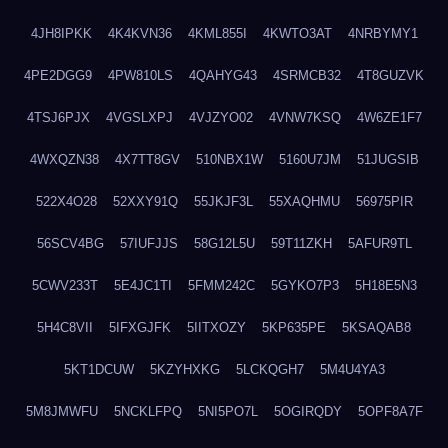
4JH8IPKK
4K4KVN36
4KML855I
4KWTO3AT
4NRBYMY1
4PE2DGG9
4PW810LS
4QAHYG43
4SRMCB32
4T8GUZVK
4TSJ6PJX
4VGSLXPJ
4VJZYO02
4VNW7KSQ
4W6ZE1F7
4WXQZN38
4X7TT8GV
510NBX1W
5160U7JM
51JUGSIB
522X4O28
52XXY91Q
55JKJF3L
55XAQHMU
56975PIR
56SCV4BG
57IUFJJS
58G12L5U
59T11ZKH
5AFUR9TL
5CWV233T
5E4JC1TI
5FMM242C
5GYKO7P3
5H18E5N3
5H4C8VII
5IFXGJFK
5IITXOZY
5KP635PE
5KSAQAB8
5KT1DCUW
5KZYHXKG
5LCKQGH7
5M4U4YA3
5M8JMWFU
5NCKLFPQ
5NI5PO7L
5OGIRQDY
5OPF8A7F