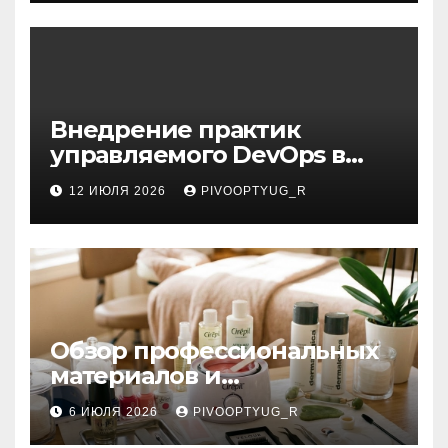
Внедрение практик
управляемого DevOps в
корпоративную ИТ-
12 ИЮЛЯ 2026
PIVOOPTYUG_R
инфраструктуру
Обзор профессиональных
материалов и
инструментов для
6 ИЮЛЯ 2026
PIVOOPTYUG_R
маникюра, депиляции,