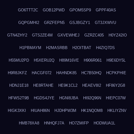
GO6TTT2C
GOB12PWD
GPOM5SP9
GPPF40AS
GQPGMHI2
GRZFEPN5
GSJBGZY1
GT3JXWVU
GTN4ZHY2
GTS2ZE4M
GXVEWHEJ
GZRZC405
H0YZ42IO
H1PBMAYM
H2MASRBB
H2OITBAT
H4ZIQ7DS
H55MU2PD
H5XERU2Q
H89M16VE
H906R061
H9E6DY5L
H9R8JKFZ
HACGF072
HAHNDK85
HC7B50HQ
HCPKPHIE
HDNJ1E18
HE8RTAHE
HE9K1CL2
HEAEV8I2
HF86Y2G8
HFWS2T9B
HGDS4JYE
HGNI8JBA
HI92Q96N
HIEPC07W
HIGK3XKI
HIUAH86N
HJDHPW3M
HK1NQOM8
HKLIYZNV
HMB78XA8
HNHQFJ7A
HO7ZMIFP
HODWUA1L