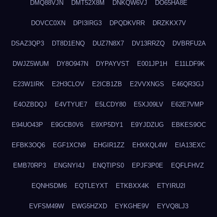
DMQ88VJN
DMT52X8M
DNKQW6VJ
DO65HA8E
DOVCC0XN
DPI3IRG3
DPQDKVRR
DRZKKX7V
DSAZ3QP3
DT8D1ENQ
DUZ7N8X7
DV13RRZQ
DVBRFU2A
DWJZ5WUM
DY8O947N
DYPAYVST
E001JP1H
E11LDF9K
E23W1IRK
E2H3CLOV
E2ICB1ZB
E2VVXNGS
E46QR3GJ
E4OZBDQJ
E4VTYUE7
E5LCDY80
E5XJ09LV
E62E7VMP
E94UO43P
E9GCB0V6
E9XP5DY1
E9YJDZUG
EBKES9OC
EFBK3OQ6
EGF1XCN9
EHGIR1ZZ
EHXKQL4W
EIA13EXC
EMB70RP3
ENGNYI4J
ENQTIPS0
EPJF3P0E
EQFLFHVZ
EQNHSDM6
EQTLEYXT
ETKBXX4K
ETYIRU2I
EVFSM49W
EWG5HZXD
EYKGHE9V
EYVQ8LJ3