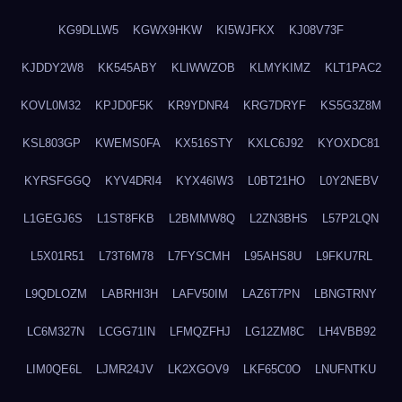
KG9DLLW5
KGWX9HKW
KI5WJFKX
KJ08V73F
KJDDY2W8
KK545ABY
KLIWWZOB
KLMYKIMZ
KLT1PAC2
KOVL0M32
KPJD0F5K
KR9YDNR4
KRG7DRYF
KS5G3Z8M
KSL803GP
KWEMS0FA
KX516STY
KXLC6J92
KYOXDC81
KYRSFGGQ
KYV4DRI4
KYX46IW3
L0BT21HO
L0Y2NEBV
L1GEGJ6S
L1ST8FKB
L2BMMW8Q
L2ZN3BHS
L57P2LQN
L5X01R51
L73T6M78
L7FYSCMH
L95AHS8U
L9FKU7RL
L9QDLOZM
LABRHI3H
LAFV50IM
LAZ6T7PN
LBNGTRNY
LC6M327N
LCGG71IN
LFMQZFHJ
LG12ZM8C
LH4VBB92
LIM0QE6L
LJMR24JV
LK2XGOV9
LKF65C0O
LNUFNTKU