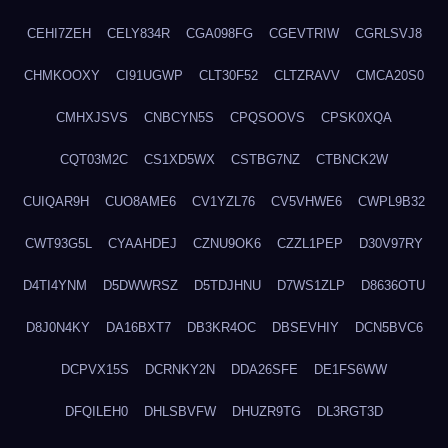
CEHI7ZEH
CELY834R
CGA098FG
CGEVTRIW
CGRLSVJ8
CHMKOOXY
CI91UGWP
CLT30F52
CLTZRAVV
CMCA20S0
CMHXJSVS
CNBCYN5S
CPQSOOVS
CPSK0XQA
CQT03M2C
CS1XD5WX
CSTBG7NZ
CTBNCK2W
CUIQAR9H
CUO8AME6
CV1YZL76
CV5VHWE6
CWPL9B32
CWT93G5L
CYAAHDEJ
CZNU9OK6
CZZL1PEP
D30V97RY
D4TI4YNM
D5DWWRSZ
D5TDJHNU
D7WS1ZLP
D8636OTU
D8J0N4KY
DA16BXT7
DB3KR4OC
DBSEVHIY
DCN5BVC6
DCPVX15S
DCRNKY2N
DDA26SFE
DE1FS6WW
DFQILEH0
DHLSBVFW
DHUZR9TG
DL3RGT3D