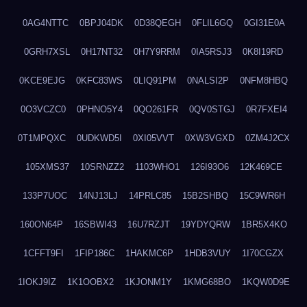
0AG4NTTC
0BPJ04DK
0D38QEGH
0FLIL6GQ
0GI31E0A
0GRH7XSL
0H17NT32
0H7Y9RRM
0IA5RSJ3
0K8I19RD
0KCE9EJG
0KFC83WS
0LIQ91PM
0NALSI2P
0NFM8HBQ
0O3VCZC0
0PHNO5Y4
0QO261FR
0QV0STGJ
0R7FXEI4
0T1MPQXC
0UDKWD5I
0XI05VVT
0XW3VGXD
0ZM4J2CX
105XMS37
10SRNZZ2
1103WHO1
126I93O6
12K469CE
133P7UOC
14NJ13LJ
14PRLC85
15B2SHBQ
15C9WR6H
160ON64P
16SBWI43
16U7RZJT
19YDYQRW
1BR5X4KO
1CFFT9FI
1FIP186C
1HAKMC6P
1HDB3VUY
1I70CGZX
1IOKJ9IZ
1K1OOBX2
1KJONM1Y
1KMG68BO
1KQW0D9E