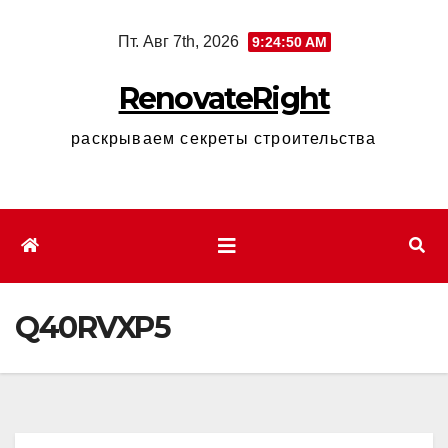
Перейти
Пт. Авг 7th, 2026
9:24:51 AM
к
содержимому
RenovateRight
раскрываем секреты строительства
Q40RVXP5