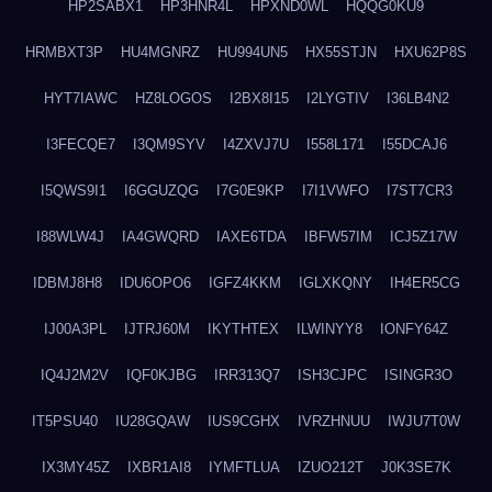
HP2SABX1
HP3HNR4L
HPXND0WL
HQQG0KU9
HRMBXT3P
HU4MGNRZ
HU994UN5
HX55STJN
HXU62P8S
HYT7IAWC
HZ8LOGOS
I2BX8I15
I2LYGTIV
I36LB4N2
I3FECQE7
I3QM9SYV
I4ZXVJ7U
I558L171
I55DCAJ6
I5QWS9I1
I6GGUZQG
I7G0E9KP
I7I1VWFO
I7ST7CR3
I88WLW4J
IA4GWQRD
IAXE6TDA
IBFW57IM
ICJ5Z17W
IDBMJ8H8
IDU6OPO6
IGFZ4KKM
IGLXKQNY
IH4ER5CG
IJ00A3PL
IJTRJ60M
IKYTHTEX
ILWINYY8
IONFY64Z
IQ4J2M2V
IQF0KJBG
IRR313Q7
ISH3CJPC
ISINGR3O
IT5PSU40
IU28GQAW
IUS9CGHX
IVRZHNUU
IWJU7T0W
IX3MY45Z
IXBR1AI8
IYMFTLUA
IZUO212T
J0K3SE7K