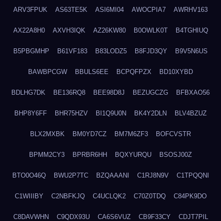
ARV3FPUK
AS63TE5K
ASI6MI04
AWOCPIA7
AWRHV163
AX22A8H0
AXVH3IQK
AZ26KW80
B0OWLK0T
B4TGHIUQ
B5PBGMHP
B61VF183
B83LODZ5
B8FJD3QY
B9V5N6US
BAWBPCGW
BBULS6EE
BCPQFPZX
BD10XYBD
BDLHG7DK
BE136RQ8
BEE98D8J
BEZUGCZG
BFBXAO56
BHP8Y6FF
BHR75HZV
BI1Q9U0N
BK4Y2DLN
BLV4BZUZ
BLX2MXBK
BM0YD7CZ
BM7M6ZF3
BOFCVSTR
BPMM2CY3
BPRBR6HH
BQXYURQU
BSOSJ00Z
BTO0O46Q
BWU2P7TC
BZQAAANI
C1RJ8N9V
C1TPQQNI
C1WIIIBY
C2NBFKJQ
C4UCLQK2
C70Z0TDQ
C84PK9DO
C8DAVWHN
C9QDX93U
CA6S6VUZ
CB9F33CY
CDJT7PIL