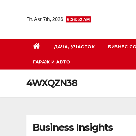
Перейти
к
Пт. Авг 7th, 2026
6:36:53 AM
содержимому
ДАЧА, УЧАСТОК
БИЗНЕС С
ГАРАЖ И АВТО
4WXQZN38
Business Insights