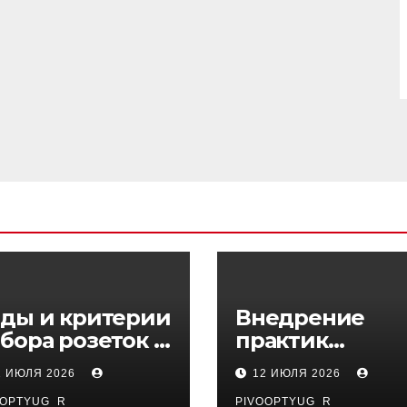
ды и критерии
Внедрение
бора розеток и
практик
ключателей
управляемого
1 ИЮЛЯ 2026
12 ИЮЛЯ 2026
DevOps в
OOPTYUG_R
PIVOOPTYUG_R