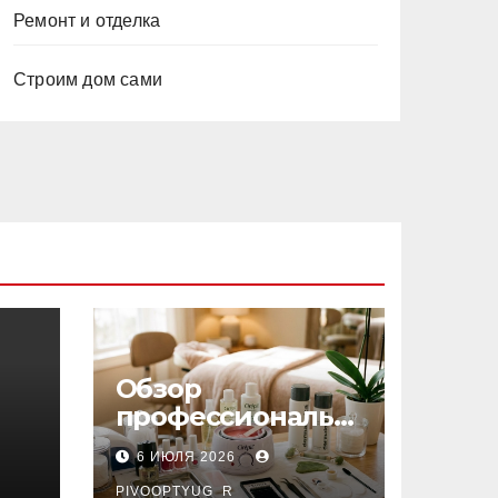
Ремонт и отделка
Строим дом сами
Обзор
профессиональн
ых материалов и
6 ИЮЛЯ 2026
инструментов
PIVOOPTYUG_R