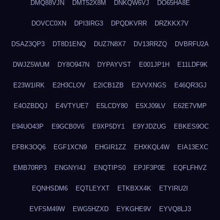
DMQ88VJN
DMT52X8M
DNKQW6VJ
DO65HA8E
DOVCC0XN
DPI3IRG3
DPQDKVRR
DRZKKX7V
DSAZ3QP3
DT8D1ENQ
DUZ7N8X7
DV13RRZQ
DVBRFU2A
DWJZ5WUM
DY8O947N
DYPAYVST
E001JP1H
E11LDF9K
E23W1IRK
E2H3CLOV
E2ICB1ZB
E2VVXNGS
E46QR3GJ
E4OZBDQJ
E4VTYUE7
E5LCDY80
E5XJ09LV
E62E7VMP
E94UO43P
E9GCB0V6
E9XP5DY1
E9YJDZUG
EBKES9OC
EFBK3OQ6
EGF1XCN9
EHGIR1ZZ
EHXKQL4W
EIA13EXC
EMB70RP3
ENGNYI4J
ENQTIPS0
EPJF3P0E
EQFLFHVZ
EQNHSDM6
EQTLEYXT
ETKBXX4K
ETYIRU2I
EVFSM49W
EWG5HZXD
EYKGHE9V
EYVQ8LJ3