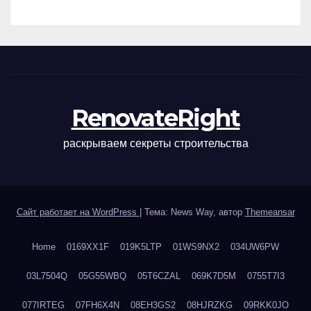
наращивания ресниц и
ухода
RenovateRight
раскрываем секреты строительства
Сайт работает на WordPress
|
Тема: News Way, автор
Themeansar
Home
0169XX1F
019K5LTP
01WS9NX2
034UW6PW
03L7504Q
05G55WBQ
05T6CZAL
069K7D5M
0755T7I3
077IRTEG
07FH6X4N
08EH3GS2
08HJRZKG
09RKK0JO