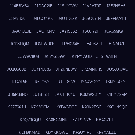
J14EBVSX
J1DAC2IB
J1SIYOWV
J1VJVT9F
J2E2NSH6
J3P9B30E
J4LCOYPK
J4OTD6ZK
J6SQ07B4
J9FFMA1H
JAA4O10E
JAGIIM4V
JAYI5LBZ
JB66I72H
JCA659K9
JCD31IQM
JDNJWU0K
JFPHG64E
JH4J6VFI
JHINAD7L
JJWW79U9
JK5YG3SW
JKYPYWUD
JLSEW8LN
JO1U5CJB
JOYPUJ85
JP2KNLDW
JPZMNKH5
JQSJXQAC
JR149L5K
JR5JO5YI
JRJFT89W
JSN4VO9G
JSNYU4KY
JU5R38NQ
JUT8T73I
JVXTEKYU
K0MWS31Y
K1EY2SRP
K2Z766JH
K7K3QCML
K8BV6POD
K90K2FSC
K9GLNSQC
K9Q79GQU
KA8BGMHR
KAF9LVZ5
KB4GZPFI
KDH9KMAD
KDYKKQWE
KF2UYIRJ
KF7XALZE