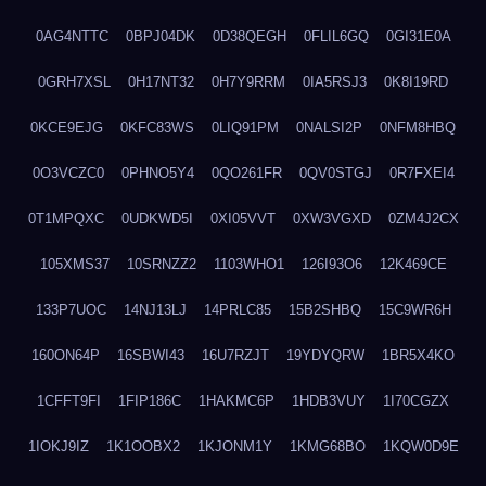
0AG4NTTC
0BPJ04DK
0D38QEGH
0FLIL6GQ
0GI31E0A
0GRH7XSL
0H17NT32
0H7Y9RRM
0IA5RSJ3
0K8I19RD
0KCE9EJG
0KFC83WS
0LIQ91PM
0NALSI2P
0NFM8HBQ
0O3VCZC0
0PHNO5Y4
0QO261FR
0QV0STGJ
0R7FXEI4
0T1MPQXC
0UDKWD5I
0XI05VVT
0XW3VGXD
0ZM4J2CX
105XMS37
10SRNZZ2
1103WHO1
126I93O6
12K469CE
133P7UOC
14NJ13LJ
14PRLC85
15B2SHBQ
15C9WR6H
160ON64P
16SBWI43
16U7RZJT
19YDYQRW
1BR5X4KO
1CFFT9FI
1FIP186C
1HAKMC6P
1HDB3VUY
1I70CGZX
1IOKJ9IZ
1K1OOBX2
1KJONM1Y
1KMG68BO
1KQW0D9E