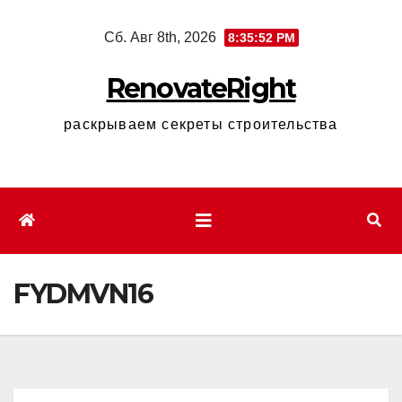
Перейти
Сб. Авг 8th, 2026
8:35:53 PM
к
содержимому
RenovateRight
раскрываем секреты строительства
FYDMVN16