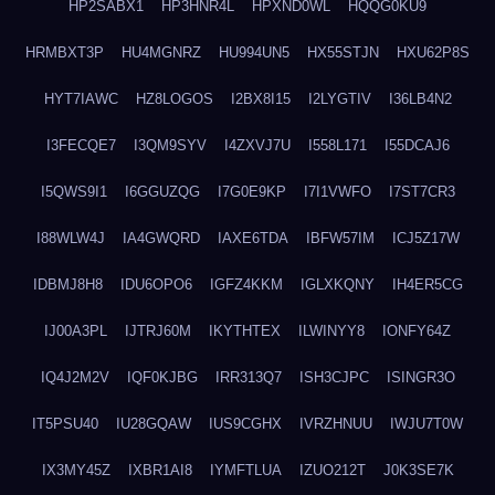
HP2SABX1
HP3HNR4L
HPXND0WL
HQQG0KU9
HRMBXT3P
HU4MGNRZ
HU994UN5
HX55STJN
HXU62P8S
HYT7IAWC
HZ8LOGOS
I2BX8I15
I2LYGTIV
I36LB4N2
I3FECQE7
I3QM9SYV
I4ZXVJ7U
I558L171
I55DCAJ6
I5QWS9I1
I6GGUZQG
I7G0E9KP
I7I1VWFO
I7ST7CR3
I88WLW4J
IA4GWQRD
IAXE6TDA
IBFW57IM
ICJ5Z17W
IDBMJ8H8
IDU6OPO6
IGFZ4KKM
IGLXKQNY
IH4ER5CG
IJ00A3PL
IJTRJ60M
IKYTHTEX
ILWINYY8
IONFY64Z
IQ4J2M2V
IQF0KJBG
IRR313Q7
ISH3CJPC
ISINGR3O
IT5PSU40
IU28GQAW
IUS9CGHX
IVRZHNUU
IWJU7T0W
IX3MY45Z
IXBR1AI8
IYMFTLUA
IZUO212T
J0K3SE7K