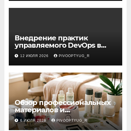
Внедрение практик
управляемого DevOps в
корпоративную ИТ-
12 ИЮЛЯ 2026
PIVOOPTYUG_R
инфраструктуру
Обзор профессиональных
материалов и
инструментов для
6 ИЮЛЯ 2026
PIVOOPTYUG_R
маникюра, депиляции,