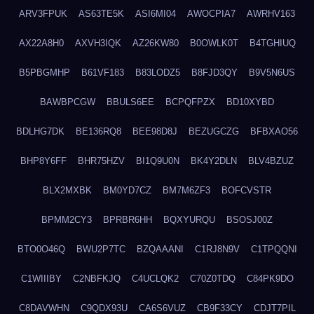
ARV3FPUK
AS63TE5K
ASI6MI04
AWOCPIA7
AWRHV163
AX22A8H0
AXVH3IQK
AZ26KW80
B0OWLK0T
B4TGHIUQ
B5PBGMHP
B61VF183
B83LODZ5
B8FJD3QY
B9V5N6US
BAWBPCGW
BBULS6EE
BCPQFPZX
BD10XYBD
BDLHG7DK
BE136RQ8
BEE98D8J
BEZUGCZG
BFBXAO56
BHP8Y6FF
BHR75HZV
BI1Q9U0N
BK4Y2DLN
BLV4BZUZ
BLX2MXBK
BM0YD7CZ
BM7M6ZF3
BOFCVSTR
BPMM2CY3
BPRBR6HH
BQXYURQU
BSOSJ00Z
BTO0O46Q
BWU2P7TC
BZQAAANI
C1RJ8N9V
C1TPQQNI
C1WIIIBY
C2NBFKJQ
C4UCLQK2
C70Z0TDQ
C84PK9DO
C8DAVWHN
C9QDX93U
CA6S6VUZ
CB9F33CY
CDJT7PIL