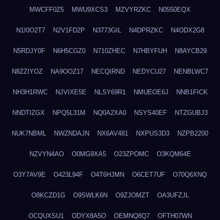
MWCFF0Z5
MWU9XCS3
MZVYRZKC
N0550EQX
N1I0O2T7
N2V1FD2P
N3773GIL
N4DPRZKC
N4ODX2G8
N5RDJY0F
N6H5CGZ0
N710ZHEC
N7HBYFUH
N8AYCB29
N8ZZIYOZ
NA9OOZ17
NECQIRND
NEDYCU27
NENBLWC7
NH3H1RWC
NJVIXE5E
NLSY69R1
NMUEOE6J
NNB1FICK
NNDTIZGX
NPQ5L31M
NQ0A2XA0
NSYS40EF
NTZGUBJ3
NUK7NBML
NWZNDAJN
NX6AV481
NXPUS3D3
NZPB2200
NZVYN4AO
O0MG9XA5
O23ZPOMC
O3KQM64E
O3Y7AV9E
O423L94F
O4T6HJMN
O6CET7UF
O70Q6XNQ
O8KCZD1G
O9SWLK6N
O9ZJOMZT
OA3UFZJL
OCQUXSU1
ODYX8A5O
OEMNQ8Q7
OFTH07WN