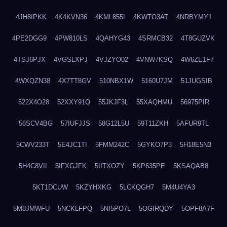
4JH8IPKK
4K4KVN36
4KML855I
4KWTO3AT
4NRBYMY1
4PE2DGG9
4PW810LS
4QAHYG43
4SRMCB32
4T8GUZVK
4TSJ6PJX
4VGSLXPJ
4VJZYO02
4VNW7KSQ
4W6ZE1F7
4WXQZN38
4X7TT8GV
510NBX1W
5160U7JM
51JUGSIB
522X4O28
52XXY91Q
55JKJF3L
55XAQHMU
56975PIR
56SCV4BG
57IUFJJS
58G12L5U
59T11ZKH
5AFUR9TL
5CWV233T
5E4JC1TI
5FMM242C
5GYKO7P3
5H18E5N3
5H4C8VII
5IFXGJFK
5IITXOZY
5KP635PE
5KSAQAB8
5KT1DCUW
5KZYHXKG
5LCKQGH7
5M4U4YA3
5M8JMWFU
5NCKLFPQ
5NI5PO7L
5OGIRQDY
5OPF8A7F