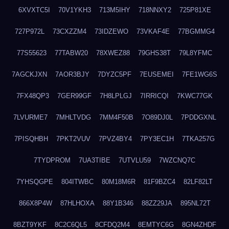
6XVXTC5I
70V1YKH3
713M5IHY
718NNXY2
725P81XE
727P972L
73CXZZM4
73IDZEWO
73VKAF4E
77BGMMG4
77S55623
77TABW20
78XWEZ88
79GHS38T
79L8YFMC
7AGCKJXN
7AOR3BJY
7DYZC5PF
7EUSEMEI
7FE1WG6S
7FX48QP3
7GER99GF
7H8LPLGJ
7IRRICQI
7KWC77GK
7LVURME7
7MHLTVDG
7MM4F50B
7O89DJ0L
7PDDGXNL
7PISQHBH
7PKT2VUV
7PVZ4BY4
7PY3EC1H
7TKA257G
7TYDPROM
7UA3TIBE
7UTVLU59
7WZCNQ7C
7YHSQGPE
804ITWBC
80M18M6R
81F9BZC4
82LF82LT
866X8P4W
87HLHOXA
88Y1B346
88ZZ29JA
895NL72T
8BZT9YKF
8C2C6QL5
8CFDQ2M4
8EMTYC6G
8GN4ZHDF