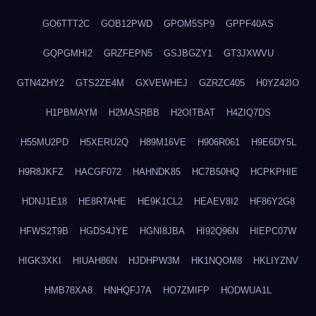
GO6TTT2C
GOB12PWD
GPOM5SP9
GPPF40AS
GQPGMHI2
GRZFEPN5
GSJBGZY1
GT3JXWVU
GTN4ZHY2
GTS2ZE4M
GXVEWHEJ
GZRZC405
H0YZ42IO
H1PBMAYM
H2MASRBB
H2OITBAT
H4ZIQ7DS
H55MU2PD
H5XERU2Q
H89M16VE
H906R061
H9E6DY5L
H9R8JKFZ
HACGF072
HAHNDK85
HC7B50HQ
HCPKPHIE
HDNJ1E18
HE8RTAHE
HE9K1CL2
HEAEV8I2
HF86Y2G8
HFWS2T9B
HGDS4JYE
HGNI8JBA
HI92Q96N
HIEPC07W
HIGK3XKI
HIUAH86N
HJDHPW3M
HK1NQOM8
HKLIYZNV
HMB78XA8
HNHQFJ7A
HO7ZMIFP
HODWUA1L