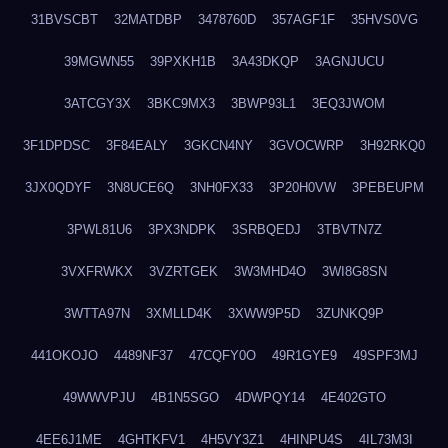
31BVSCBT
32MATDBP
3478760D
357AGF1F
35HVS0VG
39MGWN55
39PXKH1B
3A43DKQP
3AGNJUCU
3ATCGY3X
3BKC9MX3
3BWP93L1
3EQ3JWOM
3F1DPDSC
3F84EALY
3GKCN4NY
3GVOCWRP
3H92RKQ0
3JX0QDYF
3N8UCE6Q
3NH0FX33
3P20H0VW
3PEBEUPM
3PWL81U6
3PX3NDPK
3SRBQEDJ
3TBVTN7Z
3VXFRWKX
3VZRTGEK
3W3MHD4O
3WI8G8SN
3WTTA97N
3XMLLD4K
3XWW9P5D
3ZUNKQ9P
441OKOJO
4489NF37
47CQFY0O
49R1GYE9
49SPF3MJ
49WWVPJU
4B1N5SGO
4DWPQY14
4E402GTO
4EE6J1ME
4GHTKFV1
4H5VY3Z1
4HINPU4S
4IL73M3I