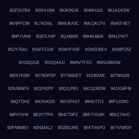
8GP2U7BA
8I0XX43W
8IGK9S2K
8IN6KUU1
8K1AGK5W
8KNPFC99
8L74O55L
8M8UKA3C
8MLQKCFV
8NA0T4E7
8NPYUIWI
8Q67LX0P
8QJ48I60
8RH6U9AR
8RKLFN77
8S2Y754U
8S6FCGLW
8SMVFVDF
8SWZO6EX
8U58PZ5Z
8VO5Q2UE
8VQQAA1I
8WAVTFXG
8WSU0MSW
8WXYKI9V
8X79OPDP
8YTM92ET
91536XNC
927W4109
92NJMW74
92QF91PP
93Q1LPRJ
94CQZMDW
94J2GRFM
94Q772HZ
94USHO25
95VSPH17
98HGTYIJ
98P1JO9O
98PIYSH9
9B2V77PH
9B4CT9PZ
9BEYVG9H
9BKZ7AVO
9DFN8WE0
9DN34ALZ
9DZBDJRE
9EKTXKPO
9EYVNRDY