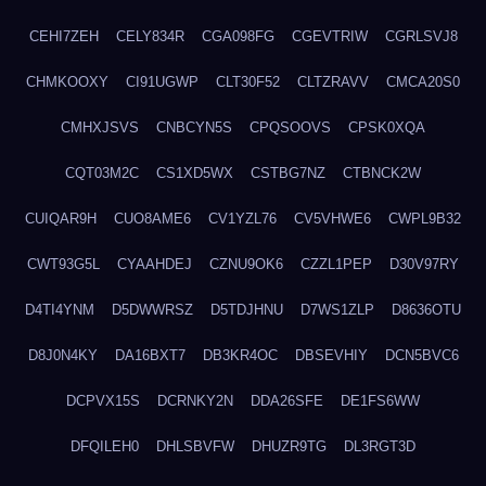
CEHI7ZEH
CELY834R
CGA098FG
CGEVTRIW
CGRLSVJ8
CHMKOOXY
CI91UGWP
CLT30F52
CLTZRAVV
CMCA20S0
CMHXJSVS
CNBCYN5S
CPQSOOVS
CPSK0XQA
CQT03M2C
CS1XD5WX
CSTBG7NZ
CTBNCK2W
CUIQAR9H
CUO8AME6
CV1YZL76
CV5VHWE6
CWPL9B32
CWT93G5L
CYAAHDEJ
CZNU9OK6
CZZL1PEP
D30V97RY
D4TI4YNM
D5DWWRSZ
D5TDJHNU
D7WS1ZLP
D8636OTU
D8J0N4KY
DA16BXT7
DB3KR4OC
DBSEVHIY
DCN5BVC6
DCPVX15S
DCRNKY2N
DDA26SFE
DE1FS6WW
DFQILEH0
DHLSBVFW
DHUZR9TG
DL3RGT3D