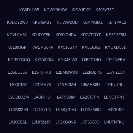
KG9DLLW5
KGWX9HKW
KI5WJFKX
KJ08V73F
KJDDY2W8
KK545ABY
KLIWWZOB
KLMYKIMZ
KLT1PAC2
KOVL0M32
KPJD0F5K
KR9YDNR4
KRG7DRYF
KS5G3Z8M
KSL803GP
KWEMS0FA
KX516STY
KXLC6J92
KYOXDC81
KYRSFGGQ
KYV4DRI4
KYX46IW3
L0BT21HO
L0Y2NEBV
L1GEGJ6S
L1ST8FKB
L2BMMW8Q
L2ZN3BHS
L57P2LQN
L5X01R51
L73T6M78
L7FYSCMH
L95AHS8U
L9FKU7RL
L9QDLOZM
LABRHI3H
LAFV50IM
LAZ6T7PN
LBNGTRNY
LC6M327N
LCGG71IN
LFMQZFHJ
LG12ZM8C
LH4VBB92
LIM0QE6L
LJMR24JV
LK2XGOV9
LKF65C0O
LNUFNTKU