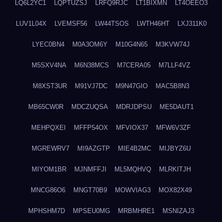
LQ6L2YC1
LQPTUZSJ
LRFQ9RJC
LT1BIXMN
LT4OEEO3
LUV1L04X
LVEMSF56
LW44TSOS
LWTH46HT
LXJ311K0
LYEC0BN4
M0A3OM6Y
M10G4N65
M3KVW74J
M5SXV4NA
M6N38MCS
M7CERA05
M7LLF4VZ
M8XST3UR
M91VJ7DC
M9N47GIO
MAC5B8N3
MB65CW0R
MDCZUQSA
MDRJDPSU
ME5DAUT1
MEHPQXEI
MFFP54OX
MFVIOX37
MFW6V3ZF
MGREWRV7
MI9AZGTP
MIE4B2MC
MIJBYZ6U
MIYOM1BR
MJNMFFJI
ML5MQHVQ
MLRKITJH
MNCG86O6
MNGT70B9
MOWVIAG3
MOX82X49
MPHSHM7D
MPSEU0MG
MRBMHRE1
MSNIZAJ3