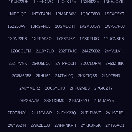
1KUB22OP
1L0EECVC
1LO2KT45
1N3R82X5
1NERJOY9
1NIPGIQG
1NTYF4RH
1PMAFB0V
1QBCT8D3
1SFXG5XT
1SZ258AV
1URGFNU5
1USMDQTI
1V2M00OW
1WPX7P03
1X9NP2FS
1XFRA9ZO
1YS8YJ6Z
1YSKFL0G
1YUCNSFB
1ZOCGLFM
2110Y7UD
232PTAJG
24AZ56D2
24YV1LVI
252T7VNK
254O5EQJ
2ATPPOCH
2DU7LORM
2F53ZH8K
2G8M6D58
2IIHI162
2J4TVL9Q
2KKCIQS5
2LN9C5H3
2M7YMERZ
2OC6YQYJ
2PFU2MB3
2PGICZT7
2RPXRAZM
2SS1XHM0
2TGAD2ZO
2TMUAAY5
2TOT3HO1
2U1JCAWR
2UFYK23Q
2UT1DWVT
2VUSTJE1
2W496244
2WK2EL88
2WNPNKRH
2YKK8NSK
2YT95AO1