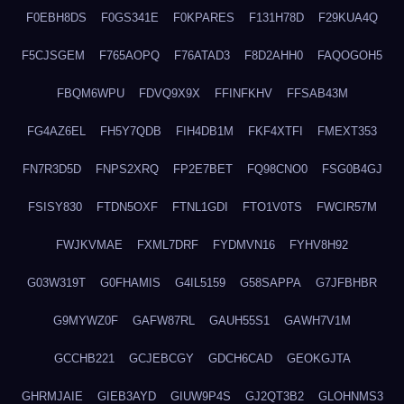
F0EBH8DS
F0GS341E
F0KPARES
F131H78D
F29KUA4Q
F5CJSGEM
F765AOPQ
F76ATAD3
F8D2AHH0
FAQOGOH5
FBQM6WPU
FDVQ9X9X
FFINFKHV
FFSAB43M
FG4AZ6EL
FH5Y7QDB
FIH4DB1M
FKF4XTFI
FMEXT353
FN7R3D5D
FNPS2XRQ
FP2E7BET
FQ98CNO0
FSG0B4GJ
FSISY830
FTDN5OXF
FTNL1GDI
FTO1V0TS
FWCIR57M
FWJKVMAE
FXML7DRF
FYDMVN16
FYHV8H92
G03W319T
G0FHAMIS
G4IL5159
G58SAPPA
G7JFBHBR
G9MYWZ0F
GAFW87RL
GAUH55S1
GAWH7V1M
GCCHB221
GCJEBCGY
GDCH6CAD
GEOKGJTA
GHRMJAIE
GIEB3AYD
GIUW9P4S
GJ2QT3B2
GLOHNMS3