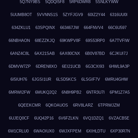
5Q7NY9BS
5QDQI5F8
5RP6DWR8
5SNLKYWW
5UUMB8OT
5VVNNS1S
5ZYFJGV9
60IZ2Y44
6316UU0I
634ZKLU1
63SPQINX
663467JW
664FNVV4
66C6U597
66NBHAON
68EZZKJQ
69KWPV8F
69S53RP0
6A7TVFIW
6ANZ4C8L
6AX21SAB
6AX80CNX
6B0V87BD
6CJKUI7J
6DMVW7ZP
6DREN8XO
6EI21UCB
6G3CXI93
6HWL9A3P
6I5IUH76
6JGSI1UR
6LSD5KCS
6LSGIF7V
6MRU4GHW
6MRWI2FW
6MUKQ2Q2
6N8H9PB2
6NTR3U7I
6PM1Z7A5
6QEEKCMR
6QKOAUOS
6RV8LARZ
6TPRWJZM
6UJEQ0CF
6UQ42P16
6V6FZLKN
6VQ1DZQ1
6VZACB5E
6W1CRLU0
6WAOIUX0
6WJXFPEM
6XIHLDTU
6XP30R7N