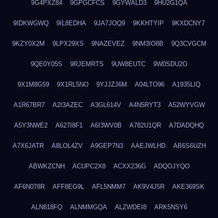
9G4PXZ84
9GPGCFCS
9GYWALD3
9HU2G1QA
9IDKWGWQ
9IL8EDHA
9JA7JOQ9
9KKHTYIP
9KXDCNY7
9KZY0X2M
9LPX29XS
9NAZEVEZ
9NM3IO8B
9Q3CVGCM
9QE0Y05S
9RJEMRTS
9UW8EUTC
9W0SDU2O
9X1M8G59
9X1RL5NO
9YJJZJ6M
A04LTO96
A1935LIQ
A1R67BR7
A2I3AZEC
A3GL614V
A4N5RYT3
A52WYVGW
A5Y3NWE2
A627I8F1
A6I3WV0B
A782U1QR
A7DADQHQ
A7X6JATR
A8LOL4ZV
A9GEP7N3
AAEJWLHD
AB6S6UZH
ABWKZCNH
ACUPC2X8
ACXX236G
ADQOJYQO
AF6N078R
AFF8EG9L
AFL5NMM7
AK9V4J5R
AKE369SK
ALN818FQ
ALNMMGQA
ALZWDEI8
ARK5NSY6