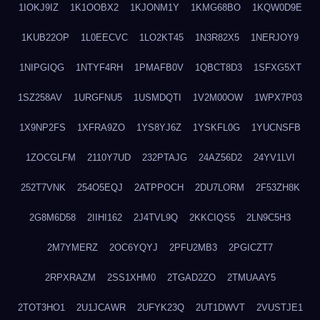
1IOKJ9IZ
1K1OOBX2
1KJONM1Y
1KMG68BO
1KQW0D9E
1KUB22OP
1L0EECVC
1LO2KT45
1N3R82X5
1NERJOY9
1NIPGIQG
1NTYF4RH
1PMAFB0V
1QBCT8D3
1SFXG5XT
1SZ258AV
1URGFNU5
1USMDQTI
1V2M00OW
1WPX7P03
1X9NP2FS
1XFRA9ZO
1YS8YJ6Z
1YSKFL0G
1YUCNSFB
1ZOCGLFM
2110Y7UD
232PTAJG
24AZ56D2
24YV1LVI
252T7VNK
254O5EQJ
2ATPPOCH
2DU7LORM
2F53ZH8K
2G8M6D58
2IIHI162
2J4TVL9Q
2KKCIQS5
2LN9C5H3
2M7YMERZ
2OC6YQYJ
2PFU2MB3
2PGICZT7
2RPXRAZM
2SS1XHM0
2TGAD2ZO
2TMUAAY5
2TOT3HO1
2U1JCAWR
2UFYK23Q
2UT1DWVT
2VUSTJE1