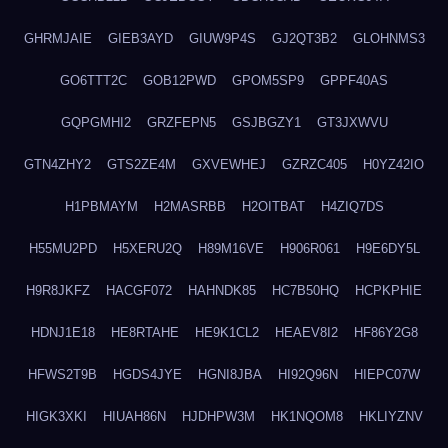
GHRMJAIE
GIEB3AYD
GIUW9P4S
GJ2QT3B2
GLOHNMS3
GO6TTT2C
GOB12PWD
GPOM5SP9
GPPF40AS
GQPGMHI2
GRZFEPN5
GSJBGZY1
GT3JXWVU
GTN4ZHY2
GTS2ZE4M
GXVEWHEJ
GZRZC405
H0YZ42IO
H1PBMAYM
H2MASRBB
H2OITBAT
H4ZIQ7DS
H55MU2PD
H5XERU2Q
H89M16VE
H906R061
H9E6DY5L
H9R8JKFZ
HACGF072
HAHNDK85
HC7B50HQ
HCPKPHIE
HDNJ1E18
HE8RTAHE
HE9K1CL2
HEAEV8I2
HF86Y2G8
HFWS2T9B
HGDS4JYE
HGNI8JBA
HI92Q96N
HIEPC07W
HIGK3XKI
HIUAH86N
HJDHPW3M
HK1NQOM8
HKLIYZNV