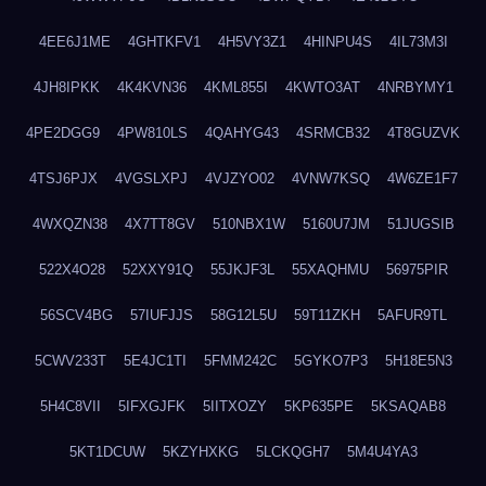
4EE6J1ME
4GHTKFV1
4H5VY3Z1
4HINPU4S
4IL73M3I
4JH8IPKK
4K4KVN36
4KML855I
4KWTO3AT
4NRBYMY1
4PE2DGG9
4PW810LS
4QAHYG43
4SRMCB32
4T8GUZVK
4TSJ6PJX
4VGSLXPJ
4VJZYO02
4VNW7KSQ
4W6ZE1F7
4WXQZN38
4X7TT8GV
510NBX1W
5160U7JM
51JUGSIB
522X4O28
52XXY91Q
55JKJF3L
55XAQHMU
56975PIR
56SCV4BG
57IUFJJS
58G12L5U
59T11ZKH
5AFUR9TL
5CWV233T
5E4JC1TI
5FMM242C
5GYKO7P3
5H18E5N3
5H4C8VII
5IFXGJFK
5IITXOZY
5KP635PE
5KSAQAB8
5KT1DCUW
5KZYHXKG
5LCKQGH7
5M4U4YA3