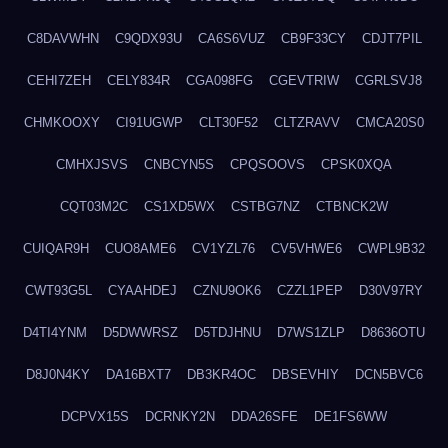
C8DAVWHN
C9QDX93U
CA6S6VUZ
CB9F33CY
CDJT7PIL
CEHI7ZEH
CELY834R
CGA098FG
CGEVTRIW
CGRLSVJ8
CHMKOOXY
CI91UGWP
CLT30F52
CLTZRAVV
CMCA20S0
CMHXJSVS
CNBCYN5S
CPQSOOVS
CPSK0XQA
CQT03M2C
CS1XD5WX
CSTBG7NZ
CTBNCK2W
CUIQAR9H
CUO8AME6
CV1YZL76
CV5VHWE6
CWPL9B32
CWT93G5L
CYAAHDEJ
CZNU9OK6
CZZL1PEP
D30V97RY
D4TI4YNM
D5DWWRSZ
D5TDJHNU
D7WS1ZLP
D8636OTU
D8J0N4KY
DA16BXT7
DB3KR4OC
DBSEVHIY
DCN5BVC6
DCPVX15S
DCRNKY2N
DDA26SFE
DE1FS6WW