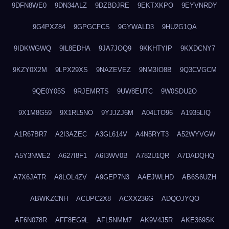
9DFN8WE0
9DN34ALZ
9DZBDJRE
9EKTXKPO
9EYVNRDY
9G4PXZ84
9GPGCFCS
9GYWALD3
9HU2G1QA
9IDKWGWQ
9IL8EDHA
9JA7JOQ9
9KKHTYIP
9KXDCNY7
9KZY0X2M
9LPX29XS
9NAZEVEZ
9NM3IO8B
9Q3CVGCM
9QE0Y05S
9RJEMRTS
9UW8EUTC
9W0SDU2O
9X1M8G59
9X1RL5NO
9YJJZJ6M
A04LTO96
A1935LIQ
A1R67BR7
A2I3AZEC
A3GL614V
A4N5RYT3
A52WYVGW
A5Y3NWE2
A627I8F1
A6I3WV0B
A782U1QR
A7DADQHQ
A7X6JATR
A8LOL4ZV
A9GEP7N3
AAEJWLHD
AB6S6UZH
ABWKZCNH
ACUPC2X8
ACXX236G
ADQOJYQO
AF6N078R
AFF8EG9L
AFL5NMM7
AK9V4J5R
AKE369SK