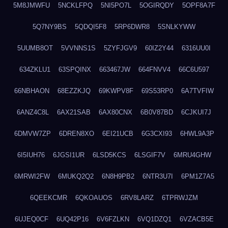
5M8JMWFU
5NCKLFPQ
5NI5PO7L
5OGIRQDY
5OPF8A7F
5Q7NY9BS
5QDQI5F8
5RP6DWR8
5SNLKYWW
5UUMB8OT
5VVNNS1S
5ZYFJGV9
60IZ2Y44
6316UU0I
634ZKLU1
63SPQINX
663467JW
664FNVV4
66C6U597
66NBHAON
68EZZKJQ
69KWPV8F
69S53RP0
6A7TVFIW
6ANZ4C8L
6AX21SAB
6AX80CNX
6B0V87BD
6CJKUI7J
6DMVW7ZP
6DREN8XO
6EI21UCB
6G3CXI93
6HWL9A3P
6I5IUH76
6JGSI1UR
6LSD5KCS
6LSGIF7V
6MRU4GHW
6MRWI2FW
6MUKQ2Q2
6N8H9PB2
6NTR3U7I
6PM1Z7A5
6QEEKCMR
6QKOAUOS
6RV8LARZ
6TPRWJZM
6UJEQ0CF
6UQ42P16
6V6FZLKN
6VQ1DZQ1
6VZACB5E