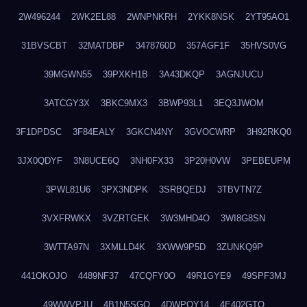
2W496244
2WK2EL88
2WNPNKRH
2YKK8NSK
2YT95AO1
31BVSCBT
32MATDBP
3478760D
357AGF1F
35HVS0VG
39MGWN55
39PXKH1B
3A43DKQP
3AGNJUCU
3ATCGY3X
3BKC9MX3
3BWP93L1
3EQ3JWOM
3F1DPDSC
3F84EALY
3GKCN4NY
3GVOCWRP
3H92RKQ0
3JX0QDYF
3N8UCE6Q
3NH0FX33
3P20H0VW
3PEBEUPM
3PWL81U6
3PX3NDPK
3SRBQEDJ
3TBVTN7Z
3VXFRWKX
3VZRTGEK
3W3MHD4O
3WI8G8SN
3WTTA97N
3XMLLD4K
3XWW9P5D
3ZUNKQ9P
441OKOJO
4489NF37
47CQFY0O
49R1GYE9
49SPF3MJ
49WWVPJU
4B1N5SGO
4DWPQY14
4E402GTO