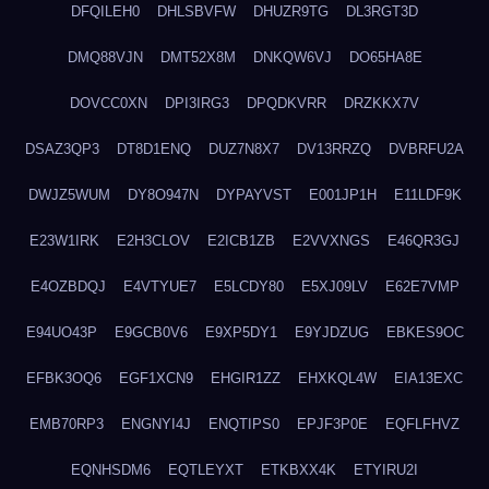
DFQILEH0
DHLSBVFW
DHUZR9TG
DL3RGT3D
DMQ88VJN
DMT52X8M
DNKQW6VJ
DO65HA8E
DOVCC0XN
DPI3IRG3
DPQDKVRR
DRZKKX7V
DSAZ3QP3
DT8D1ENQ
DUZ7N8X7
DV13RRZQ
DVBRFU2A
DWJZ5WUM
DY8O947N
DYPAYVST
E001JP1H
E11LDF9K
E23W1IRK
E2H3CLOV
E2ICB1ZB
E2VVXNGS
E46QR3GJ
E4OZBDQJ
E4VTYUE7
E5LCDY80
E5XJ09LV
E62E7VMP
E94UO43P
E9GCB0V6
E9XP5DY1
E9YJDZUG
EBKES9OC
EFBK3OQ6
EGF1XCN9
EHGIR1ZZ
EHXKQL4W
EIA13EXC
EMB70RP3
ENGNYI4J
ENQTIPS0
EPJF3P0E
EQFLFHVZ
EQNHSDM6
EQTLEYXT
ETKBXX4K
ETYIRU2I