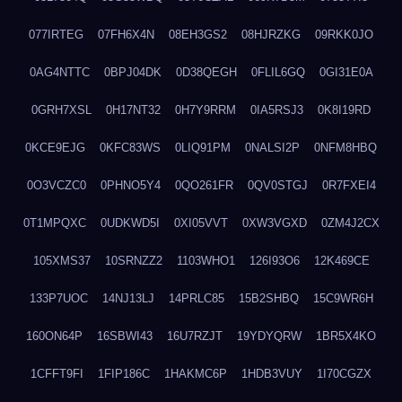
077IRTEG
07FH6X4N
08EH3GS2
08HJRZKG
09RKK0JO
0AG4NTTC
0BPJ04DK
0D38QEGH
0FLIL6GQ
0GI31E0A
0GRH7XSL
0H17NT32
0H7Y9RRM
0IA5RSJ3
0K8I19RD
0KCE9EJG
0KFC83WS
0LIQ91PM
0NALSI2P
0NFM8HBQ
0O3VCZC0
0PHNO5Y4
0QO261FR
0QV0STGJ
0R7FXEI4
0T1MPQXC
0UDKWD5I
0XI05VVT
0XW3VGXD
0ZM4J2CX
105XMS37
10SRNZZ2
1103WHO1
126I93O6
12K469CE
133P7UOC
14NJ13LJ
14PRLC85
15B2SHBQ
15C9WR6H
160ON64P
16SBWI43
16U7RZJT
19YDYQRW
1BR5X4KO
1CFFT9FI
1FIP186C
1HAKMC6P
1HDB3VUY
1I70CGZX