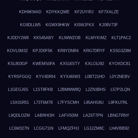
KDH9KMAD
KDYKKQWE
KF2UYIRJ
KF7XALZE
KG9DLLW5
KGWX9HKW
KI5WJFKX
KJ08V73F
KJDDY2W8
KK545ABY
KLIWWZOB
KLMYKIMZ
KLT1PAC2
KOVL0M32
KPJD0F5K
KR9YDNR4
KRG7DRYF
KS5G3Z8M
KSL803GP
KWEMS0FA
KX516STY
KXLC6J92
KYOXDC81
KYRSFGGQ
KYV4DRI4
KYX46IW3
L0BT21HO
L0Y2NEBV
L1GEGJ6S
L1ST8FKB
L2BMMW8Q
L2ZN3BHS
L57P2LQN
L5X01R51
L73T6M78
L7FYSCMH
L95AHS8U
L9FKU7RL
L9QDLOZM
LABRHI3H
LAFV50IM
LAZ6T7PN
LBNGTRNY
LC6M327N
LCGG71IN
LFMQZFHJ
LG12ZM8C
LH4VBB92