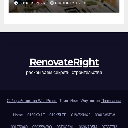
6 ИЮЛЯ 2026
PIVOOPTYUG_R
маникюра, депиляции,
наращивания ресниц и
ухода
RenovateRight
раскрываем секреты строительства
Сайт работает на WordPress
|
Тема: News Way, автор
Themeansar
Home
0169XX1F
019K5LTP
01WS9NX2
034UW6PW
03L7504Q
05G55WBQ
05T6CZAL
069K7D5M
0755T7I3