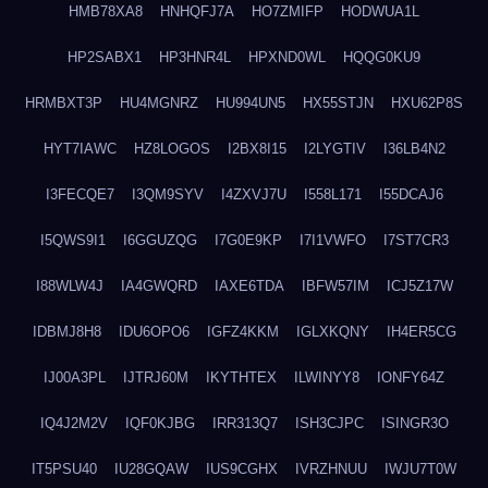
HMB78XA8
HNHQFJ7A
HO7ZMIFP
HODWUA1L
HP2SABX1
HP3HNR4L
HPXND0WL
HQQG0KU9
HRMBXT3P
HU4MGNRZ
HU994UN5
HX55STJN
HXU62P8S
HYT7IAWC
HZ8LOGOS
I2BX8I15
I2LYGTIV
I36LB4N2
I3FECQE7
I3QM9SYV
I4ZXVJ7U
I558L171
I55DCAJ6
I5QWS9I1
I6GGUZQG
I7G0E9KP
I7I1VWFO
I7ST7CR3
I88WLW4J
IA4GWQRD
IAXE6TDA
IBFW57IM
ICJ5Z17W
IDBMJ8H8
IDU6OPO6
IGFZ4KKM
IGLXKQNY
IH4ER5CG
IJ00A3PL
IJTRJ60M
IKYTHTEX
ILWINYY8
IONFY64Z
IQ4J2M2V
IQF0KJBG
IRR313Q7
ISH3CJPC
ISINGR3O
IT5PSU40
IU28GQAW
IUS9CGHX
IVRZHNUU
IWJU7T0W