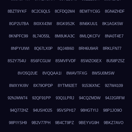
8BZT9YKF
8C2C6QL5
8CFDQ2M4
8EMTYC6G
8GN4ZHDF
8GP2U7BA
8I0XX43W
8IGK9S2K
8IN6KUU1
8K1AGK5W
8KNPFC99
8L74O55L
8M8UKA3C
8MLQKCFV
8NA0T4E7
8NPYUIWI
8Q67LX0P
8QJ48I60
8RH6U9AR
8RKLFN77
8S2Y754U
8S6FCGLW
8SMVFVDF
8SWZO6EX
8U58PZ5Z
8VO5Q2UE
8VQQAA1I
8WAVTFXG
8WSU0MSW
8WXYKI9V
8X79OPDP
8YTM92ET
91536XNC
927W4109
92NJMW74
92QF91PP
93Q1LPRJ
94CQZMDW
94J2GRFM
94Q772HZ
94USHO25
95VSPH17
98HGTYIJ
98P1JO9O
98PIYSH9
9B2V77PH
9B4CT9PZ
9BEYVG9H
9BKZ7AVO