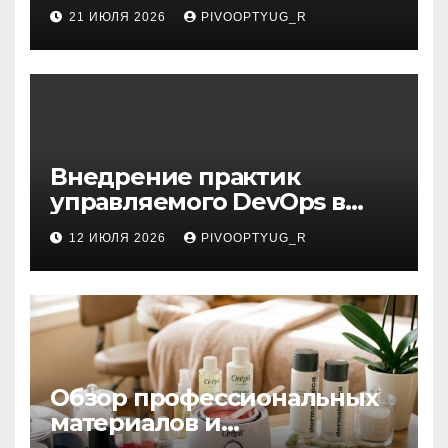
21 ИЮЛЯ 2026
PIVOOPTYUG_R
Внедрение практик
управляемого DevOps в
корпоративную ИТ-
12 ИЮЛЯ 2026
PIVOOPTYUG_R
инфраструктуру
Обзор профессиональных
материалов и
инструментов для