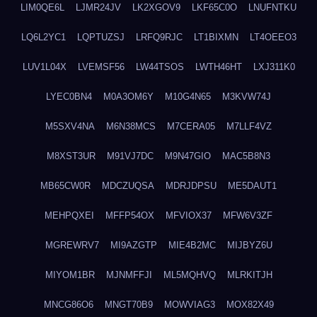
LIM0QE6L
LJMR24JV
LK2XGOV9
LKF65C0O
LNUFNTKU
LQ6L2YC1
LQPTUZSJ
LRFQ9RJC
LT1BIXMN
LT4OEEO3
LUV1L04X
LVEMSF56
LW44TSOS
LWTH46HT
LXJ311K0
LYEC0BN4
M0A3OM6Y
M10G4N65
M3KVW74J
M5SXV4NA
M6N38MCS
M7CERA05
M7LLF4VZ
M8XST3UR
M91VJ7DC
M9N47GIO
MAC5B8N3
MB65CW0R
MDCZUQSA
MDRJDPSU
ME5DAUT1
MEHPQXEI
MFFP54OX
MFVIOX37
MFW6V3ZF
MGREWRV7
MI9AZGTP
MIE4B2MC
MIJBYZ6U
MIYOM1BR
MJNMFFJI
ML5MQHVQ
MLRKITJH
MNCG86O6
MNGT70B9
MOWVIAG3
MOX82X49