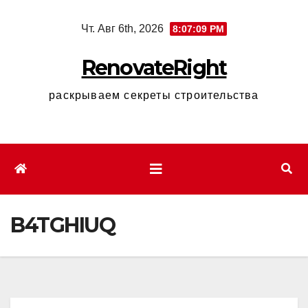
Перейти
Чт. Авг 6th, 2026
8:07:10 PM
к
содержимому
RenovateRight
раскрываем секреты строительства
B4TGHIUQ