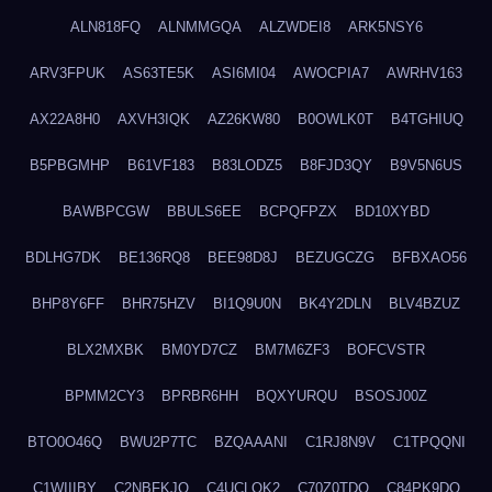
ALN818FQ
ALNMMGQA
ALZWDEI8
ARK5NSY6
ARV3FPUK
AS63TE5K
ASI6MI04
AWOCPIA7
AWRHV163
AX22A8H0
AXVH3IQK
AZ26KW80
B0OWLK0T
B4TGHIUQ
B5PBGMHP
B61VF183
B83LODZ5
B8FJD3QY
B9V5N6US
BAWBPCGW
BBULS6EE
BCPQFPZX
BD10XYBD
BDLHG7DK
BE136RQ8
BEE98D8J
BEZUGCZG
BFBXAO56
BHP8Y6FF
BHR75HZV
BI1Q9U0N
BK4Y2DLN
BLV4BZUZ
BLX2MXBK
BM0YD7CZ
BM7M6ZF3
BOFCVSTR
BPMM2CY3
BPRBR6HH
BQXYURQU
BSOSJ00Z
BTO0O46Q
BWU2P7TC
BZQAAANI
C1RJ8N9V
C1TPQQNI
C1WIIIBY
C2NBFKJQ
C4UCLQK2
C70Z0TDQ
C84PK9DO