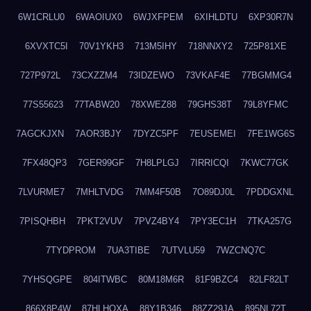
6W1CRLU0
6WAOIUX0
6WJXFPEM
6XIHLDTU
6XP30R7N
6XVXTC5I
70V1YKH3
713M5IHY
718NNXY2
725P81XE
727P972L
73CXZZM4
73IDZEWO
73VKAF4E
77BGMMG4
77S55623
77TABW20
78XWEZ88
79GHS38T
79L8YFMC
7AGCKJXN
7AOR3BJY
7DYZC5PF
7EUSEMEI
7FE1WG6S
7FX48QP3
7GER99GF
7H8LPLGJ
7IRRICQI
7KWC77GK
7LVURME7
7MHLTVDG
7MM4F50B
7O89DJ0L
7PDDGXNL
7PISQHBH
7PKT2VUV
7PVZ4BY4
7PY3EC1H
7TKA257G
7TYDPROM
7UA3TIBE
7UTVLU59
7WZCNQ7C
7YHSQGPE
804ITWBC
80M18M6R
81F9BZC4
82LF82LT
866X8P4W
87HLHOXA
88Y1B346
88ZZ29JA
895NL72T