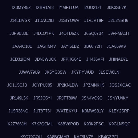
IX3MY45Z
IXBR1AI8
IYMFTLUA
IZUO212T
J0K3SE7K
J14EBVSX
J1DAC2IB
J1SIYOWV
J1VJVT9F
J2E2NSH6
J3P9B30E
J4LCOYPK
J4OTD6ZK
J6SQ07B4
J9FFMA1H
JAA4O10E
JAGIIM4V
JAYI5LBZ
JB66I72H
JCA659K9
JCD31IQM
JDNJWU0K
JFPHG64E
JH4J6VFI
JHINAD7L
JJWW79U9
JK5YG3SW
JKYPYWUD
JLSEW8LN
JO1U5CJB
JOYPUJ85
JP2KNLDW
JPZMNKH5
JQSJXQAC
JR149L5K
JR5JO5YI
JRJFT89W
JSN4VO9G
JSNYU4KY
JU5R38NQ
JUT8T73I
JVXTEKYU
K0MWS31Y
K1EY2SRP
K2Z766JH
K7K3QCML
K8BV6POD
K90K2FSC
K9GLNSQC
K9Q79GQU
KA8BGMHR
KAF9LVZ5
KB4GZPFI