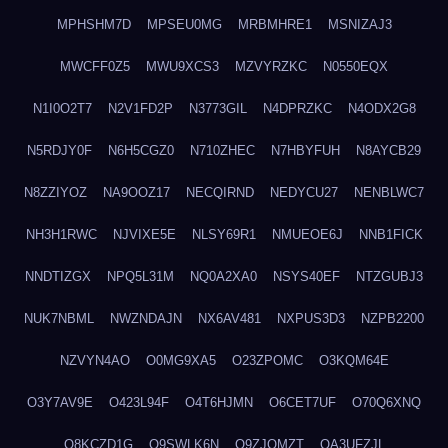
MPHSHM7D
MPSEU0MG
MRBMHRE1
MSNIZAJ3
MWCFF0Z5
MWU9XCS3
MZVYRZKC
N0550EQX
N1I0O2T7
N2V1FD2P
N3773GIL
N4DPRZKC
N4ODX2G8
N5RDJY0F
N6H5CGZ0
N710ZHEC
N7HBYFUH
N8AYCB29
N8ZZIYOZ
NA9OOZ17
NECQIRND
NEDYCU27
NENBLWC7
NH3H1RWC
NJVIXE5E
NLSY69R1
NMUEOE6J
NNB1FICK
NNDTIZGX
NPQ5L31M
NQ0A2XA0
NSYS40EF
NTZGUBJ3
NUK7NBML
NWZNDAJN
NX6AV481
NXPUS3D3
NZPB2200
NZVYN4AO
O0MG9XA5
O23ZPOMC
O3KQM64E
O3Y7AV9E
O423L94F
O4T6HJMN
O6CET7UF
O70Q6XNQ
O8KCZD1G
O9SWLK6N
O9ZJOMZT
OA3UFZJL