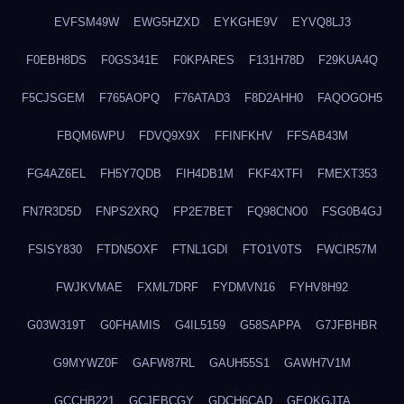
EVFSM49W
EWG5HZXD
EYKGHE9V
EYVQ8LJ3
F0EBH8DS
F0GS341E
F0KPARES
F131H78D
F29KUA4Q
F5CJSGEM
F765AOPQ
F76ATAD3
F8D2AHH0
FAQOGOH5
FBQM6WPU
FDVQ9X9X
FFINFKHV
FFSAB43M
FG4AZ6EL
FH5Y7QDB
FIH4DB1M
FKF4XTFI
FMEXT353
FN7R3D5D
FNPS2XRQ
FP2E7BET
FQ98CNO0
FSG0B4GJ
FSISY830
FTDN5OXF
FTNL1GDI
FTO1V0TS
FWCIR57M
FWJKVMAE
FXML7DRF
FYDMVN16
FYHV8H92
G03W319T
G0FHAMIS
G4IL5159
G58SAPPA
G7JFBHBR
G9MYWZ0F
GAFW87RL
GAUH55S1
GAWH7V1M
GCCHB221
GCJEBCGY
GDCH6CAD
GEOKGJTA