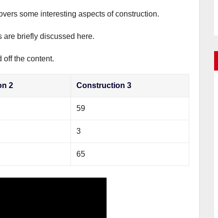
covers some interesting aspects of construction.
s are briefly discussed here.
off the content.
on 2
Construction 3
59
3
65