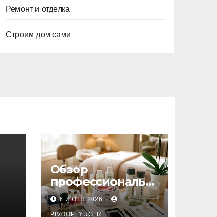
Ремонт и отделка
Строим дом сами
Обзор
профессиональн
ых материалов и
6 ИЮЛЯ 2026
инструментов
PIVOOPTYUG_R