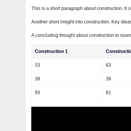
This is a short paragraph about construction. It 
Another short insight into construction. Key idea
A concluding thought about construction to round 
Construction 1
Constructi
33
63
38
38
93
81