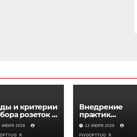
ды и критерии
Внедрение
бора розеток и
практик
ключателей
управляемого
1 ИЮЛЯ 2026
12 ИЮЛЯ 2026
DevOps в
OOPTYUG_R
PIVOOPTYUG_R