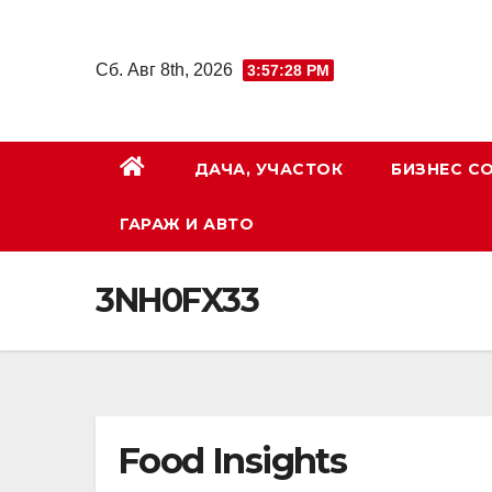
Перейти
к
Сб. Авг 8th, 2026
3:57:29 PM
содержимому
ДАЧА, УЧАСТОК
БИЗНЕС С
ГАРАЖ И АВТО
3NH0FX33
Food Insights