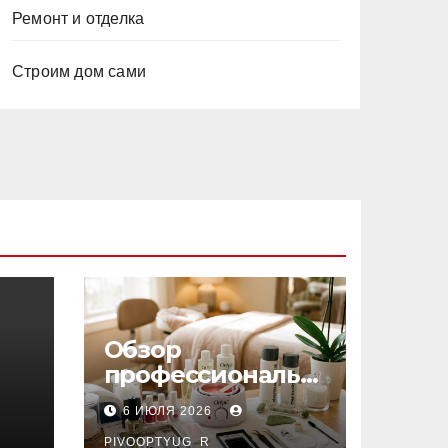
Ремонт и отделка
Строим дом сами
Обзор
профессиональн
ых материалов и
6 ИЮЛЯ 2026
инструментов
PIVOOPTYUG_R