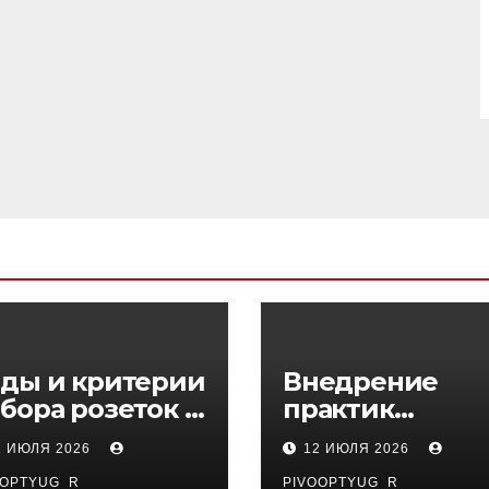
ды и критерии
Внедрение
бора розеток и
практик
ключателей
управляемого
1 ИЮЛЯ 2026
12 ИЮЛЯ 2026
DevOps в
OOPTYUG_R
PIVOOPTYUG_R