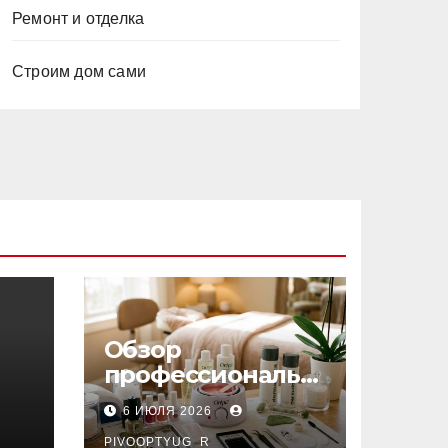
Ремонт и отделка
Строим дом сами
Обзор
профессиональн
ых материалов и
6 ИЮЛЯ 2026
инструментов
PIVOOPTYUG_R