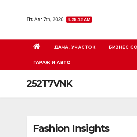
Перейти
к
Пт. Авг 7th, 2026
4:25:13 AM
содержимому
ДАЧА, УЧАСТОК
БИЗНЕС С
ГАРАЖ И АВТО
252T7VNK
Fashion Insights