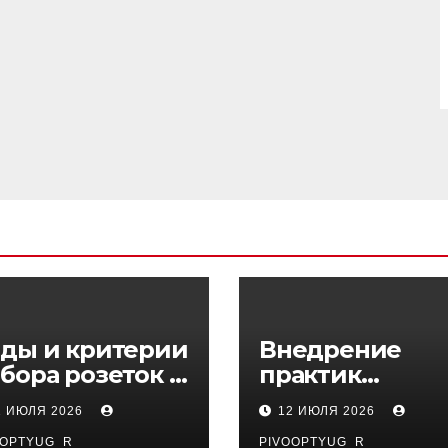
ды и критерии
Внедрение
бора розеток и
практик
ключателей
управляемого
1 ИЮЛЯ 2026
12 ИЮЛЯ 2026
DevOps в
OOPTYUG_R
PIVOOPTYUG_R