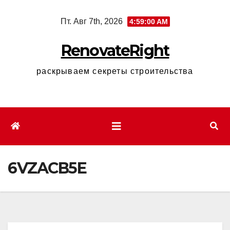
Перейти
Пт. Авг 7th, 2026
4:59:01 AM
к
содержимому
RenovateRight
раскрываем секреты строительства
6VZACB5E