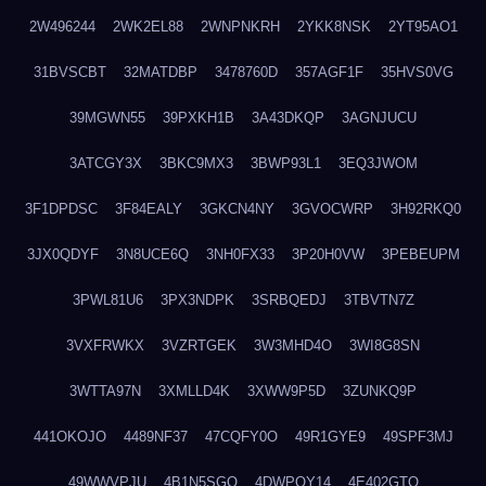
2W496244
2WK2EL88
2WNPNKRH
2YKK8NSK
2YT95AO1
31BVSCBT
32MATDBP
3478760D
357AGF1F
35HVS0VG
39MGWN55
39PXKH1B
3A43DKQP
3AGNJUCU
3ATCGY3X
3BKC9MX3
3BWP93L1
3EQ3JWOM
3F1DPDSC
3F84EALY
3GKCN4NY
3GVOCWRP
3H92RKQ0
3JX0QDYF
3N8UCE6Q
3NH0FX33
3P20H0VW
3PEBEUPM
3PWL81U6
3PX3NDPK
3SRBQEDJ
3TBVTN7Z
3VXFRWKX
3VZRTGEK
3W3MHD4O
3WI8G8SN
3WTTA97N
3XMLLD4K
3XWW9P5D
3ZUNKQ9P
441OKOJO
4489NF37
47CQFY0O
49R1GYE9
49SPF3MJ
49WWVPJU
4B1N5SGO
4DWPQY14
4E402GTO