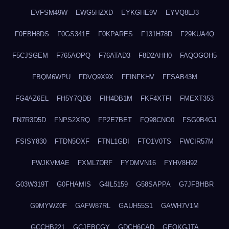
EVFSM49W
EWG5HZXD
EYKGHE9V
EYVQ8LJ3
F0EBH8DS
F0GS341E
F0KPARES
F131H78D
F29KUA4Q
F5CJSGEM
F765AOPQ
F76ATAD3
F8D2AHH0
FAQOGOH5
FBQM6WPU
FDVQ9X9X
FFINFKHV
FFSAB43M
FG4AZ6EL
FH5Y7QDB
FIH4DB1M
FKF4XTFI
FMEXT353
FN7R3D5D
FNPS2XRQ
FP2E7BET
FQ98CNO0
FSG0B4GJ
FSISY830
FTDN5OXF
FTNL1GDI
FTO1V0TS
FWCIR57M
FWJKVMAE
FXML7DRF
FYDMVN16
FYHV8H92
G03W319T
G0FHAMIS
G4IL5159
G58SAPPA
G7JFBHBR
G9MYWZ0F
GAFW87RL
GAUH55S1
GAWH7V1M
GCCHB221
GCJEBCGY
GDCH6CAD
GEOKGJTA