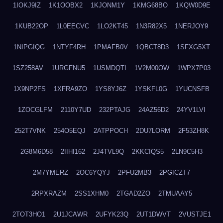
1IOKJ9IZ
1K1OOBX2
1KJONM1Y
1KMG68BO
1KQW0D9E
1KUB22OP
1L0EECVC
1LO2KT45
1N3R82X5
1NERJOY9
1NIPGIQG
1NTYF4RH
1PMAFB0V
1QBCT8D3
1SFXG5XT
1SZ258AV
1URGFNU5
1USMDQTI
1V2M00OW
1WPX7P03
1X9NP2FS
1XFRA9ZO
1YS8YJ6Z
1YSKFL0G
1YUCNSFB
1ZOCGLFM
2110Y7UD
232PTAJG
24AZ56D2
24YV1LVI
252T7VNK
254O5EQJ
2ATPPOCH
2DU7LORM
2F53ZH8K
2G8M6D58
2IIHI162
2J4TVL9Q
2KKCIQS5
2LN9C5H3
2M7YMERZ
2OC6YQYJ
2PFU2MB3
2PGICZT7
2RPXRAZM
2SS1XHM0
2TGAD2ZO
2TMUAAY5
2TOT3HO1
2U1JCAWR
2UFYK23Q
2UT1DWVT
2VUSTJE1