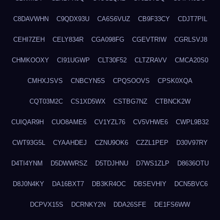
C8DAVWHN
C9QDX93U
CA6S6VUZ
CB9F33CY
CDJT7PIL
CEHI7ZEH
CELY834R
CGA098FG
CGEVTRIW
CGRLSVJ8
CHMKOOXY
CI91UGWP
CLT30F52
CLTZRAVV
CMCA20S0
CMHXJSVS
CNBCYN5S
CPQSOOVS
CPSK0XQA
CQT03M2C
CS1XD5WX
CSTBG7NZ
CTBNCK2W
CUIQAR9H
CUO8AME6
CV1YZL76
CV5VHWE6
CWPL9B32
CWT93G5L
CYAAHDEJ
CZNU9OK6
CZZL1PEP
D30V97RY
D4TI4YNM
D5DWWRSZ
D5TDJHNU
D7WS1ZLP
D8636OTU
D8J0N4KY
DA16BXT7
DB3KR4OC
DBSEVHIY
DCN5BVC6
DCPVX15S
DCRNKY2N
DDA26SFE
DE1FS6WW