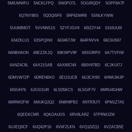
5M8JMWFU
5NCKLFPQ
5NI5PO7L
5OGIRQDY
5OPF8A7F
5Q7NY9BS
5QDQI5F8
5RP6DWR8
5SNLKYWW
5UUMB8OT
5VVNNS1S
5ZYFJGV9
60IZ2Y44
6316UU0I
634ZKLU1
63SPQINX
663467JW
664FNVV4
66C6U597
66NBHAON
68EZZKJQ
69KWPV8F
69S53RP0
6A7TVFIW
6ANZ4C8L
6AX21SAB
6AX80CNX
6B0V87BD
6CJKUI7J
6DMVW7ZP
6DREN8XO
6EI21UCB
6G3CXI93
6HWL9A3P
6I5IUH76
6JGSI1UR
6LSD5KCS
6LSGIF7V
6MRU4GHW
6MRWI2FW
6MUKQ2Q2
6N8H9PB2
6NTR3U7I
6PM1Z7A5
6QEEKCMR
6QKOAUOS
6RV8LARZ
6TPRWJZM
6UJEQ0CF
6UQ42P16
6V6FZLKN
6VQ1DZQ1
6VZACB5E