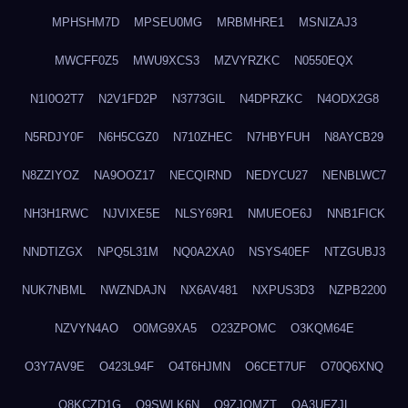
MPHSHM7D
MPSEU0MG
MRBMHRE1
MSNIZAJ3
MWCFF0Z5
MWU9XCS3
MZVYRZKC
N0550EQX
N1I0O2T7
N2V1FD2P
N3773GIL
N4DPRZKC
N4ODX2G8
N5RDJY0F
N6H5CGZ0
N710ZHEC
N7HBYFUH
N8AYCB29
N8ZZIYOZ
NA9OOZ17
NECQIRND
NEDYCU27
NENBLWC7
NH3H1RWC
NJVIXE5E
NLSY69R1
NMUEOE6J
NNB1FICK
NNDTIZGX
NPQ5L31M
NQ0A2XA0
NSYS40EF
NTZGUBJ3
NUK7NBML
NWZNDAJN
NX6AV481
NXPUS3D3
NZPB2200
NZVYN4AO
O0MG9XA5
O23ZPOMC
O3KQM64E
O3Y7AV9E
O423L94F
O4T6HJMN
O6CET7UF
O70Q6XNQ
O8KCZD1G
O9SWLK6N
O9ZJOMZT
OA3UFZJL