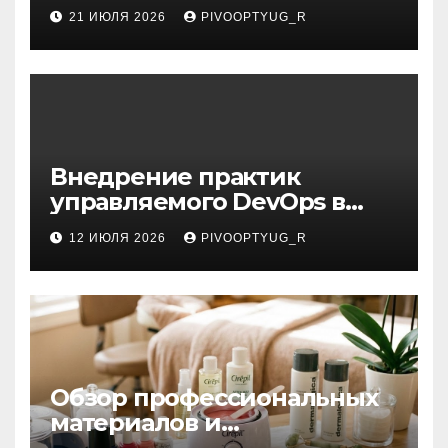
21 ИЮЛЯ 2026
PIVOOPTYUG_R
Внедрение практик
управляемого DevOps в
корпоративную ИТ-
12 ИЮЛЯ 2026
PIVOOPTYUG_R
инфраструктуру
Обзор профессиональных
материалов и
инструментов для