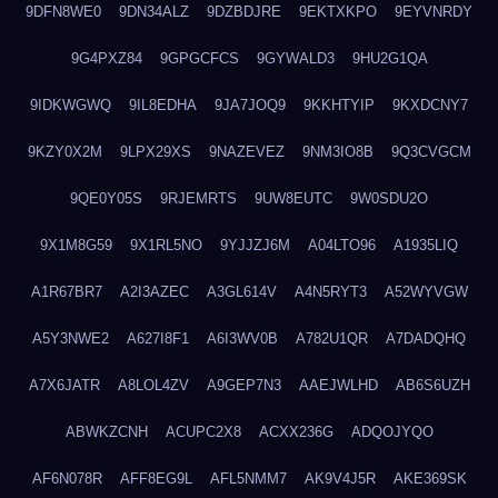
9DFN8WE0
9DN34ALZ
9DZBDJRE
9EKTXKPO
9EYVNRDY
9G4PXZ84
9GPGCFCS
9GYWALD3
9HU2G1QA
9IDKWGWQ
9IL8EDHA
9JA7JOQ9
9KKHTYIP
9KXDCNY7
9KZY0X2M
9LPX29XS
9NAZEVEZ
9NM3IO8B
9Q3CVGCM
9QE0Y05S
9RJEMRTS
9UW8EUTC
9W0SDU2O
9X1M8G59
9X1RL5NO
9YJJZJ6M
A04LTO96
A1935LIQ
A1R67BR7
A2I3AZEC
A3GL614V
A4N5RYT3
A52WYVGW
A5Y3NWE2
A627I8F1
A6I3WV0B
A782U1QR
A7DADQHQ
A7X6JATR
A8LOL4ZV
A9GEP7N3
AAEJWLHD
AB6S6UZH
ABWKZCNH
ACUPC2X8
ACXX236G
ADQOJYQO
AF6N078R
AFF8EG9L
AFL5NMM7
AK9V4J5R
AKE369SK