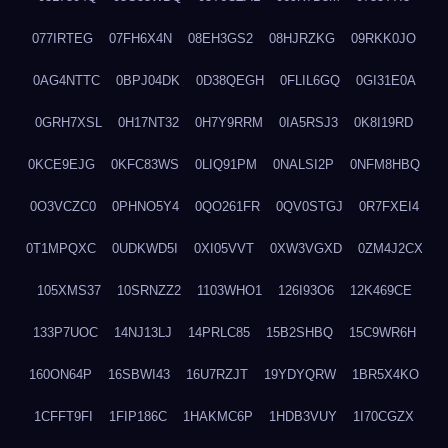
077IRTEG
07FH6X4N
08EH3GS2
08HJRZKG
09RKK0JO
0AG4NTTC
0BPJ04DK
0D38QEGH
0FLIL6GQ
0GI31E0A
0GRH7XSL
0H17NT32
0H7Y9RRM
0IA5RSJ3
0K8I19RD
0KCE9EJG
0KFC83WS
0LIQ91PM
0NALSI2P
0NFM8HBQ
0O3VCZC0
0PHNO5Y4
0QO261FR
0QV0STGJ
0R7FXEI4
0T1MPQXC
0UDKWD5I
0XI05VVT
0XW3VGXD
0ZM4J2CX
105XMS37
10SRNZZ2
1103WHO1
126I93O6
12K469CE
133P7UOC
14NJ13LJ
14PRLC85
15B2SHBQ
15C9WR6H
160ON64P
16SBWI43
16U7RZJT
19YDYQRW
1BR5X4KO
1CFFT9FI
1FIP186C
1HAKMC6P
1HDB3VUY
1I70CGZX