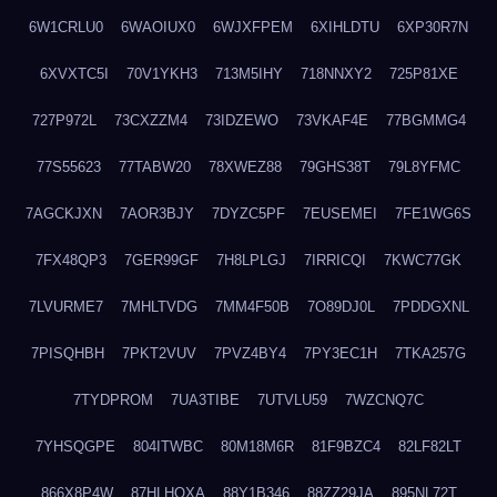
6W1CRLU0
6WAOIUX0
6WJXFPEM
6XIHLDTU
6XP30R7N
6XVXTC5I
70V1YKH3
713M5IHY
718NNXY2
725P81XE
727P972L
73CXZZM4
73IDZEWO
73VKAF4E
77BGMMG4
77S55623
77TABW20
78XWEZ88
79GHS38T
79L8YFMC
7AGCKJXN
7AOR3BJY
7DYZC5PF
7EUSEMEI
7FE1WG6S
7FX48QP3
7GER99GF
7H8LPLGJ
7IRRICQI
7KWC77GK
7LVURME7
7MHLTVDG
7MM4F50B
7O89DJ0L
7PDDGXNL
7PISQHBH
7PKT2VUV
7PVZ4BY4
7PY3EC1H
7TKA257G
7TYDPROM
7UA3TIBE
7UTVLU59
7WZCNQ7C
7YHSQGPE
804ITWBC
80M18M6R
81F9BZC4
82LF82LT
866X8P4W
87HLHOXA
88Y1B346
88ZZ29JA
895NL72T