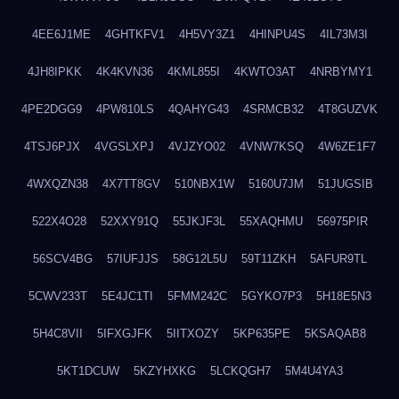
4EE6J1ME
4GHTKFV1
4H5VY3Z1
4HINPU4S
4IL73M3I
4JH8IPKK
4K4KVN36
4KML855I
4KWTO3AT
4NRBYMY1
4PE2DGG9
4PW810LS
4QAHYG43
4SRMCB32
4T8GUZVK
4TSJ6PJX
4VGSLXPJ
4VJZYO02
4VNW7KSQ
4W6ZE1F7
4WXQZN38
4X7TT8GV
510NBX1W
5160U7JM
51JUGSIB
522X4O28
52XXY91Q
55JKJF3L
55XAQHMU
56975PIR
56SCV4BG
57IUFJJS
58G12L5U
59T11ZKH
5AFUR9TL
5CWV233T
5E4JC1TI
5FMM242C
5GYKO7P3
5H18E5N3
5H4C8VII
5IFXGJFK
5IITXOZY
5KP635PE
5KSAQAB8
5KT1DCUW
5KZYHXKG
5LCKQGH7
5M4U4YA3