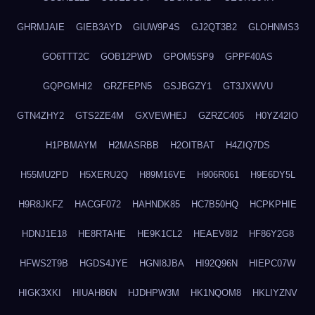
GHRMJAIE
GIEB3AYD
GIUW9P4S
GJ2QT3B2
GLOHNMS3
GO6TTT2C
GOB12PWD
GPOM5SP9
GPPF40AS
GQPGMHI2
GRZFEPN5
GSJBGZY1
GT3JXWVU
GTN4ZHY2
GTS2ZE4M
GXVEWHEJ
GZRZC405
H0YZ42IO
H1PBMAYM
H2MASRBB
H2OITBAT
H4ZIQ7DS
H55MU2PD
H5XERU2Q
H89M16VE
H906R061
H9E6DY5L
H9R8JKFZ
HACGF072
HAHNDK85
HC7B50HQ
HCPKPHIE
HDNJ1E18
HE8RTAHE
HE9K1CL2
HEAEV8I2
HF86Y2G8
HFWS2T9B
HGDS4JYE
HGNI8JBA
HI92Q96N
HIEPC07W
HIGK3XKI
HIUAH86N
HJDHPW3M
HK1NQOM8
HKLIYZNV