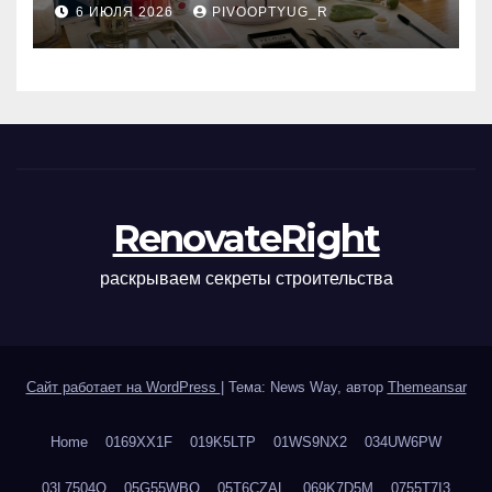
6 ИЮЛЯ 2026
PIVOOPTYUG_R
маникюра, депиляции,
наращивания ресниц и
ухода
RenovateRight
раскрываем секреты строительства
Сайт работает на WordPress
|
Тема: News Way, автор
Themeansar
Home
0169XX1F
019K5LTP
01WS9NX2
034UW6PW
03L7504Q
05G55WBQ
05T6CZAL
069K7D5M
0755T7I3