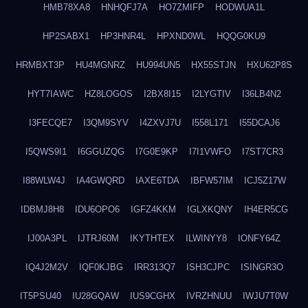
HMB78XA8
HNHQFJ7A
HO7ZMIFP
HODWUA1L
HP2SABX1
HP3HNR4L
HPXND0WL
HQQG0KU9
HRMBXT3P
HU4MGNRZ
HU994UN5
HX55STJN
HXU62P8S
HYT7IAWC
HZ8LOGOS
I2BX8I15
I2LYGTIV
I36LB4N2
I3FECQE7
I3QM9SYV
I4ZXVJ7U
I558L171
I55DCAJ6
I5QWS9I1
I6GGUZQG
I7G0E9KP
I7I1VWFO
I7ST7CR3
I88WLW4J
IA4GWQRD
IAXE6TDA
IBFW57IM
ICJ5Z17W
IDBMJ8H8
IDU6OPO6
IGFZ4KKM
IGLXKQNY
IH4ER5CG
IJ00A3PL
IJTRJ60M
IKYTHTEX
ILWINYY8
IONFY64Z
IQ4J2M2V
IQF0KJBG
IRR313Q7
ISH3CJPC
ISINGR3O
IT5PSU40
IU28GQAW
IUS9CGHX
IVRZHNUU
IWJU7T0W