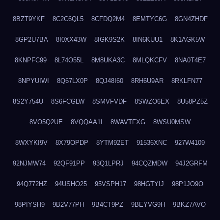
8BZT9YKF
8C2C6QL5
8CFDQ2M4
8EMTYC6G
8GN4ZHDF
8GP2U7BA
8I0XX43W
8IGK9S2K
8IN6KUU1
8K1AGK5W
8KNPFC99
8L74O55L
8M8UKA3C
8MLQKCFV
8NA0T4E7
8NPYUIWI
8Q67LX0P
8QJ48I60
8RH6U9AR
8RKLFN77
8S2Y754U
8S6FCGLW
8SMVFVDF
8SWZO6EX
8U58PZ5Z
8VO5Q2UE
8VQQAA1I
8WAVTFXG
8WSU0MSW
8WXYKI9V
8X79OPDP
8YTM92ET
91536XNC
927W4109
92NJMW74
92QF91PP
93Q1LPRJ
94CQZMDW
94J2GRFM
94Q772HZ
94USHO25
95VSPH17
98HGTYIJ
98P1JO9O
98PIYSH9
9B2V77PH
9B4CT9PZ
9BEYVG9H
9BKZ7AVO