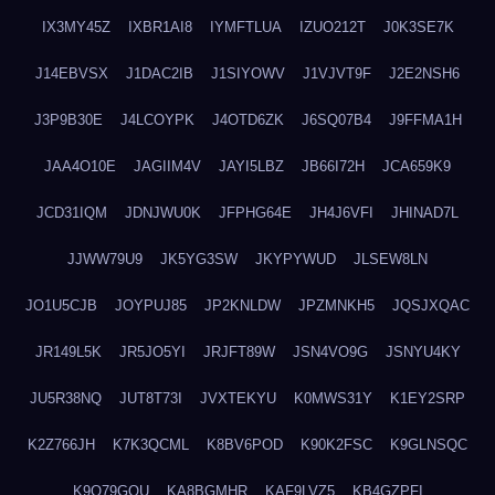
IX3MY45Z
IXBR1AI8
IYMFTLUA
IZUO212T
J0K3SE7K
J14EBVSX
J1DAC2IB
J1SIYOWV
J1VJVT9F
J2E2NSH6
J3P9B30E
J4LCOYPK
J4OTD6ZK
J6SQ07B4
J9FFMA1H
JAA4O10E
JAGIIM4V
JAYI5LBZ
JB66I72H
JCA659K9
JCD31IQM
JDNJWU0K
JFPHG64E
JH4J6VFI
JHINAD7L
JJWW79U9
JK5YG3SW
JKYPYWUD
JLSEW8LN
JO1U5CJB
JOYPUJ85
JP2KNLDW
JPZMNKH5
JQSJXQAC
JR149L5K
JR5JO5YI
JRJFT89W
JSN4VO9G
JSNYU4KY
JU5R38NQ
JUT8T73I
JVXTEKYU
K0MWS31Y
K1EY2SRP
K2Z766JH
K7K3QCML
K8BV6POD
K90K2FSC
K9GLNSQC
K9Q79GQU
KA8BGMHR
KAF9LVZ5
KB4GZPFI