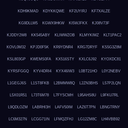
KDH9KMAD
KDYKKQWE
KF2UYIRJ
KF7XALZE
KG9DLLW5
KGWX9HKW
KI5WJFKX
KJ08V73F
KJDDY2W8
KK545ABY
KLIWWZOB
KLMYKIMZ
KLT1PAC2
KOVL0M32
KPJD0F5K
KR9YDNR4
KRG7DRYF
KS5G3Z8M
KSL803GP
KWEMS0FA
KX516STY
KXLC6J92
KYOXDC81
KYRSFGGQ
KYV4DRI4
KYX46IW3
L0BT21HO
L0Y2NEBV
L1GEGJ6S
L1ST8FKB
L2BMMW8Q
L2ZN3BHS
L57P2LQN
L5X01R51
L73T6M78
L7FYSCMH
L95AHS8U
L9FKU7RL
L9QDLOZM
LABRHI3H
LAFV50IM
LAZ6T7PN
LBNGTRNY
LC6M327N
LCGG71IN
LFMQZFHJ
LG12ZM8C
LH4VBB92