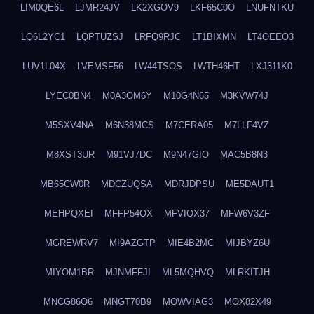
LIM0QE6L
LJMR24JV
LK2XGOV9
LKF65C0O
LNUFNTKU
LQ6L2YC1
LQPTUZSJ
LRFQ9RJC
LT1BIXMN
LT4OEEO3
LUV1L04X
LVEMSF56
LW44TSOS
LWTH46HT
LXJ311K0
LYEC0BN4
M0A3OM6Y
M10G4N65
M3KVW74J
M5SXV4NA
M6N38MCS
M7CERA05
M7LLF4VZ
M8XST3UR
M91VJ7DC
M9N47GIO
MAC5B8N3
MB65CW0R
MDCZUQSA
MDRJDPSU
ME5DAUT1
MEHPQXEI
MFFP54OX
MFVIOX37
MFW6V3ZF
MGREWRV7
MI9AZGTP
MIE4B2MC
MIJBYZ6U
MIYOM1BR
MJNMFFJI
ML5MQHVQ
MLRKITJH
MNCG86O6
MNGT70B9
MOWVIAG3
MOX82X49