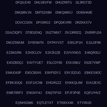
DFQILEH0
DHLSBVFW
DHUZR9TG
DL3RGT3D
DMQ88VJN
DMT52X8M
DNKQW6VJ
DO65HA8E
DOVCC0XN
DPI3IRG3
DPQDKVRR
DRZKKX7V
DSAZ3QP3
DT8D1ENQ
DUZ7N8X7
DV13RRZQ
DVBRFU2A
DWJZ5WUM
DY8O947N
DYPAYVST
E001JP1H
E11LDF9K
E23W1IRK
E2H3CLOV
E2ICB1ZB
E2VVXNGS
E46QR3GJ
E4OZBDQJ
E4VTYUE7
E5LCDY80
E5XJ09LV
E62E7VMP
E94UO43P
E9GCB0V6
E9XP5DY1
E9YJDZUG
EBKES9OC
EFBK3OQ6
EGF1XCN9
EHGIR1ZZ
EHXKQL4W
EIA13EXC
EMB70RP3
ENGNYI4J
ENQTIPS0
EPJF3P0E
EQFLFHVZ
EQNHSDM6
EQTLEYXT
ETKBXX4K
ETYIRU2I