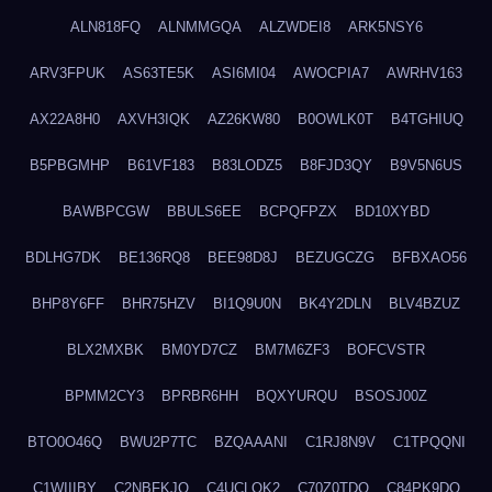
ALN818FQ
ALNMMGQA
ALZWDEI8
ARK5NSY6
ARV3FPUK
AS63TE5K
ASI6MI04
AWOCPIA7
AWRHV163
AX22A8H0
AXVH3IQK
AZ26KW80
B0OWLK0T
B4TGHIUQ
B5PBGMHP
B61VF183
B83LODZ5
B8FJD3QY
B9V5N6US
BAWBPCGW
BBULS6EE
BCPQFPZX
BD10XYBD
BDLHG7DK
BE136RQ8
BEE98D8J
BEZUGCZG
BFBXAO56
BHP8Y6FF
BHR75HZV
BI1Q9U0N
BK4Y2DLN
BLV4BZUZ
BLX2MXBK
BM0YD7CZ
BM7M6ZF3
BOFCVSTR
BPMM2CY3
BPRBR6HH
BQXYURQU
BSOSJ00Z
BTO0O46Q
BWU2P7TC
BZQAAANI
C1RJ8N9V
C1TPQQNI
C1WIIIBY
C2NBFKJQ
C4UCLQK2
C70Z0TDQ
C84PK9DO