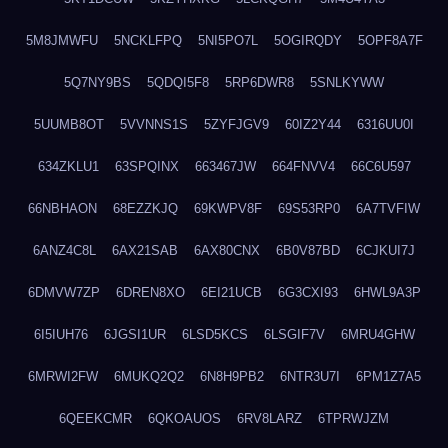
5M8JMWFU
5NCKLFPQ
5NI5PO7L
5OGIRQDY
5OPF8A7F
5Q7NY9BS
5QDQI5F8
5RP6DWR8
5SNLKYWW
5UUMB8OT
5VVNNS1S
5ZYFJGV9
60IZ2Y44
6316UU0I
634ZKLU1
63SPQINX
663467JW
664FNVV4
66C6U597
66NBHAON
68EZZKJQ
69KWPV8F
69S53RP0
6A7TVFIW
6ANZ4C8L
6AX21SAB
6AX80CNX
6B0V87BD
6CJKUI7J
6DMVW7ZP
6DREN8XO
6EI21UCB
6G3CXI93
6HWL9A3P
6I5IUH76
6JGSI1UR
6LSD5KCS
6LSGIF7V
6MRU4GHW
6MRWI2FW
6MUKQ2Q2
6N8H9PB2
6NTR3U7I
6PM1Z7A5
6QEEKCMR
6QKOAUOS
6RV8LARZ
6TPRWJZM