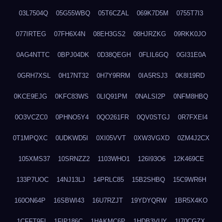
03L7504Q
05G55WBQ
05T6CZAL
069K7D5M
0755T7I3
077IRTEG
07FH6X4N
08EH3GS2
08HJRZKG
09RKK0JO
0AG4NTTC
0BPJ04DK
0D38QEGH
0FLIL6GQ
0GI31E0A
0GRH7XSL
0H17NT32
0H7Y9RRM
0IA5RSJ3
0K8I19RD
0KCE9EJG
0KFC83WS
0LIQ91PM
0NALSI2P
0NFM8HBQ
0O3VCZC0
0PHNO5Y4
0QO261FR
0QV0STGJ
0R7FXEI4
0T1MPQXC
0UDKWD5I
0XI05VVT
0XW3VGXD
0ZM4J2CX
105XMS37
10SRNZZ2
1103WHO1
126I93O6
12K469CE
133P7UOC
14NJ13LJ
14PRLC85
15B2SHBQ
15C9WR6H
160ON64P
16SBWI43
16U7RZJT
19YDYQRW
1BR5X4KO
1CFFT9FI
1FIP186C
1HAKMC6P
1HDB3VUY
1I70CGZX