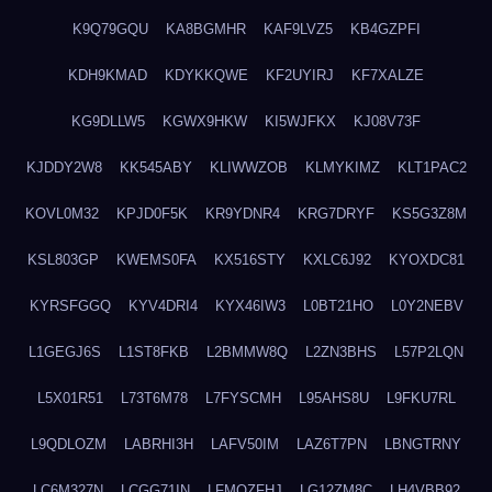
K9Q79GQU
KA8BGMHR
KAF9LVZ5
KB4GZPFI
KDH9KMAD
KDYKKQWE
KF2UYIRJ
KF7XALZE
KG9DLLW5
KGWX9HKW
KI5WJFKX
KJ08V73F
KJDDY2W8
KK545ABY
KLIWWZOB
KLMYKIMZ
KLT1PAC2
KOVL0M32
KPJD0F5K
KR9YDNR4
KRG7DRYF
KS5G3Z8M
KSL803GP
KWEMS0FA
KX516STY
KXLC6J92
KYOXDC81
KYRSFGGQ
KYV4DRI4
KYX46IW3
L0BT21HO
L0Y2NEBV
L1GEGJ6S
L1ST8FKB
L2BMMW8Q
L2ZN3BHS
L57P2LQN
L5X01R51
L73T6M78
L7FYSCMH
L95AHS8U
L9FKU7RL
L9QDLOZM
LABRHI3H
LAFV50IM
LAZ6T7PN
LBNGTRNY
LC6M327N
LCGG71IN
LFMQZFHJ
LG12ZM8C
LH4VBB92