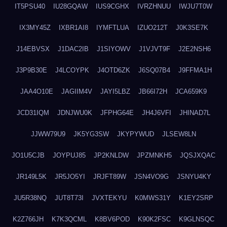
IT5PSU40
IU28GQAW
IUS9CGHX
IVRZHNUU
IWJU7T0W
IX3MY45Z
IXBR1AI8
IYMFTLUA
IZUO212T
J0K3SE7K
J14EBVSX
J1DAC2IB
J1SIYOWV
J1VJVT9F
J2E2NSH6
J3P9B30E
J4LCOYPK
J4OTD6ZK
J6SQ07B4
J9FFMA1H
JAA4O10E
JAGIIM4V
JAYI5LBZ
JB66I72H
JCA659K9
JCD31IQM
JDNJWU0K
JFPHG64E
JH4J6VFI
JHINAD7L
JJWW79U9
JK5YG3SW
JKYPYWUD
JLSEW8LN
JO1U5CJB
JOYPUJ85
JP2KNLDW
JPZMNKH5
JQSJXQAC
JR149L5K
JR5JO5YI
JRJFT89W
JSN4VO9G
JSNYU4KY
JU5R38NQ
JUT8T73I
JVXTEKYU
K0MWS31Y
K1EY2SRP
K2Z766JH
K7K3QCML
K8BV6POD
K90K2FSC
K9GLNSQC