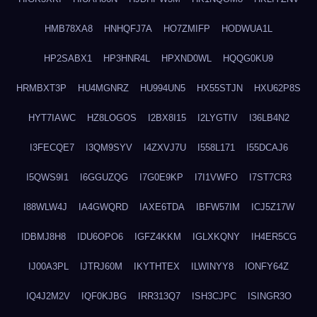
HMB78XA8
HNHQFJ7A
HO7ZMIFP
HODWUA1L
HP2SABX1
HP3HNR4L
HPXND0WL
HQQG0KU9
HRMBXT3P
HU4MGNRZ
HU994UN5
HX55STJN
HXU62P8S
HYT7IAWC
HZ8LOGOS
I2BX8I15
I2LYGTIV
I36LB4N2
I3FECQE7
I3QM9SYV
I4ZXVJ7U
I558L171
I55DCAJ6
I5QWS9I1
I6GGUZQG
I7G0E9KP
I7I1VWFO
I7ST7CR3
I88WLW4J
IA4GWQRD
IAXE6TDA
IBFW57IM
ICJ5Z17W
IDBMJ8H8
IDU6OPO6
IGFZ4KKM
IGLXKQNY
IH4ER5CG
IJ00A3PL
IJTRJ60M
IKYTHTEX
ILWINYY8
IONFY64Z
IQ4J2M2V
IQF0KJBG
IRR313Q7
ISH3CJPC
ISINGR3O