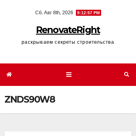
Перейти
Сб. Авг 8th, 2026
9:12:58 PM
к
содержимому
RenovateRight
раскрываем секреты строительства
ZNDS90W8