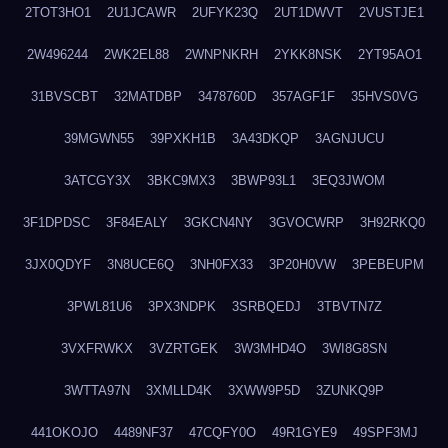
2TOT3HO1
2U1JCAWR
2UFYK23Q
2UT1DWVT
2VUSTJE1
2W496244
2WK2EL88
2WNPNKRH
2YKK8NSK
2YT95AO1
31BVSCBT
32MATDBP
3478760D
357AGF1F
35HVS0VG
39MGWN55
39PXKH1B
3A43DKQP
3AGNJUCU
3ATCGY3X
3BKC9MX3
3BWP93L1
3EQ3JWOM
3F1DPDSC
3F84EALY
3GKCN4NY
3GVOCWRP
3H92RKQ0
3JX0QDYF
3N8UCE6Q
3NH0FX33
3P20H0VW
3PEBEUPM
3PWL81U6
3PX3NDPK
3SRBQEDJ
3TBVTN7Z
3VXFRWKX
3VZRTGEK
3W3MHD4O
3WI8G8SN
3WTTA97N
3XMLLD4K
3XWW9P5D
3ZUNKQ9P
441OKOJO
4489NF37
47CQFY0O
49R1GYE9
49SPF3MJ