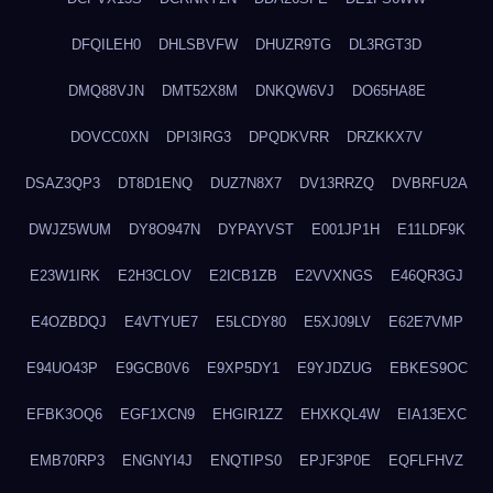
DFQILEH0
DHLSBVFW
DHUZR9TG
DL3RGT3D
DMQ88VJN
DMT52X8M
DNKQW6VJ
DO65HA8E
DOVCC0XN
DPI3IRG3
DPQDKVRR
DRZKKX7V
DSAZ3QP3
DT8D1ENQ
DUZ7N8X7
DV13RRZQ
DVBRFU2A
DWJZ5WUM
DY8O947N
DYPAYVST
E001JP1H
E11LDF9K
E23W1IRK
E2H3CLOV
E2ICB1ZB
E2VVXNGS
E46QR3GJ
E4OZBDQJ
E4VTYUE7
E5LCDY80
E5XJ09LV
E62E7VMP
E94UO43P
E9GCB0V6
E9XP5DY1
E9YJDZUG
EBKES9OC
EFBK3OQ6
EGF1XCN9
EHGIR1ZZ
EHXKQL4W
EIA13EXC
EMB70RP3
ENGNYI4J
ENQTIPS0
EPJF3P0E
EQFLFHVZ