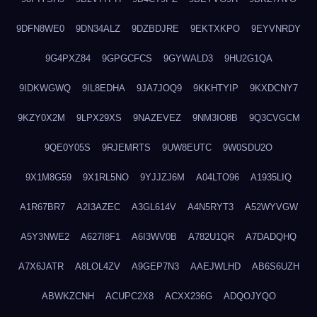
9DFN8WE0
9DN34ALZ
9DZBDJRE
9EKTXKPO
9EYVNRDY
9G4PXZ84
9GPGCFCS
9GYWALD3
9HU2G1QA
9IDKWGWQ
9IL8EDHA
9JA7JOQ9
9KKHTYIP
9KXDCNY7
9KZY0X2M
9LPX29XS
9NAZEVEZ
9NM3IO8B
9Q3CVGCM
9QE0Y05S
9RJEMRTS
9UW8EUTC
9W0SDU2O
9X1M8G59
9X1RL5NO
9YJJZJ6M
A04LTO96
A1935LIQ
A1R67BR7
A2I3AZEC
A3GL614V
A4N5RYT3
A52WYVGW
A5Y3NWE2
A627I8F1
A6I3WV0B
A782U1QR
A7DADQHQ
A7X6JATR
A8LOL4ZV
A9GEP7N3
AAEJWLHD
AB6S6UZH
ABWKZCNH
ACUPC2X8
ACXX236G
ADQOJYQO