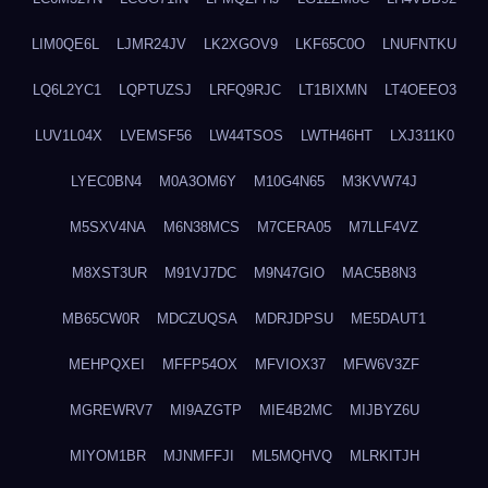
LIM0QE6L
LJMR24JV
LK2XGOV9
LKF65C0O
LNUFNTKU
LQ6L2YC1
LQPTUZSJ
LRFQ9RJC
LT1BIXMN
LT4OEEO3
LUV1L04X
LVEMSF56
LW44TSOS
LWTH46HT
LXJ311K0
LYEC0BN4
M0A3OM6Y
M10G4N65
M3KVW74J
M5SXV4NA
M6N38MCS
M7CERA05
M7LLF4VZ
M8XST3UR
M91VJ7DC
M9N47GIO
MAC5B8N3
MB65CW0R
MDCZUQSA
MDRJDPSU
ME5DAUT1
MEHPQXEI
MFFP54OX
MFVIOX37
MFW6V3ZF
MGREWRV7
MI9AZGTP
MIE4B2MC
MIJBYZ6U
MIYOM1BR
MJNMFFJI
ML5MQHVQ
MLRKITJH