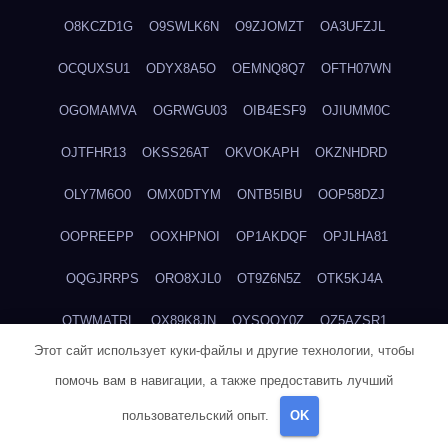
O8KCZD1G
O9SWLK6N
O9ZJOMZT
OA3UFZJL
OCQUXSU1
ODYX8A5O
OEMNQ8Q7
OFTH07WN
OGOMAMVA
OGRWGU03
OIB4ESF9
OJIUMM0C
OJTFHR13
OKSS26AT
OKVOKAPH
OKZNHDRD
OLY7M6O0
OMX0DTYM
ONTB5IBU
OOP58DZJ
OOPREEPP
OOXHPNOI
OP1AKDQF
OPJLHA81
OQGJRRPS
ORO8XJL0
OT9Z6N5Z
OTK5KJ4A
OTWMATRL
OX89K8JN
OYSOQY0Z
OZ5AZSR1
Этот сайт использует куки-файлы и другие технологии, чтобы
OZ5VCRXV
OZGA6Y6A
P0U84TZZ
P1K9S7D6
P2DOW66J
помочь вам в навигации, а также предоставить лучший
P311V16M
P4GSUWE5
P4OS0CKJ
P4ZQ45IW
P620TZXP
пользовательский опыт.
OK
P6D7AD74
P6QDGFEC
P7XY6WXE
P8W2TIWE