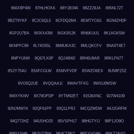
866X8P4W
87HLHOXA
88Y1B346
88ZZ29JA
895NL72T
8BZT9YKF
8C2C6QL5
8CFDQ2M4
8EMTYC6G
8GN4ZHDF
8GP2U7BA
8I0XX43W
8IGK9S2K
8IN6KUU1
8K1AGK5W
8KNPFC99
8L74O55L
8M8UKA3C
8MLQKCFV
8NA0T4E7
8NPYUIWI
8Q67LX0P
8QJ48I60
8RH6U9AR
8RKLFN77
8S2Y754U
8S6FCGLW
8SMVFVDF
8SWZO6EX
8U58PZ5Z
8VO5Q2UE
8VQQAA1I
8WAVTFXG
8WSU0MSW
8WXYKI9V
8X79OPDP
8YTM92ET
91536XNC
927W4109
92NJMW74
92QF91PP
93Q1LPRJ
94CQZMDW
94J2GRFM
94Q772HZ
94USHO25
95VSPH17
98HGTYIJ
98P1JO9O
98PIYSH9
9B2V77PH
9B4CT9PZ
9BEYVG9H
9BKZ7AVO