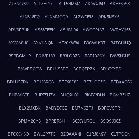
AF6N078R
AFF8EG9L
AFL5NMM7
AK9V4J5R
AKE369SK
ALN818FQ
ALNMMGQA
ALZWDEI8
ARK5NSY6
ARV3FPUK
AS63TE5K
ASI6MI04
AWOCPIA7
AWRHV163
AX22A8H0
AXVH3IQK
AZ26KW80
B0OWLK0T
B4TGHIUQ
B5PBGMHP
B61VF183
B83LODZ5
B8FJD3QY
B9V5N6US
BAWBPCGW
BBULS6EE
BCPQFPZX
BD10XYBD
BDLHG7DK
BE136RQ8
BEE98D8J
BEZUGCZG
BFBXAO56
BHP8Y6FF
BHR75HZV
BI1Q9U0N
BK4Y2DLN
BLV4BZUZ
BLX2MXBK
BM0YD7CZ
BM7M6ZF3
BOFCVSTR
BPMM2CY3
BPRBR6HH
BQXYURQU
BSOSJ00Z
BTO0O46Q
BWU2P7TC
BZQAAANI
C1RJ8N9V
C1TPQQNI