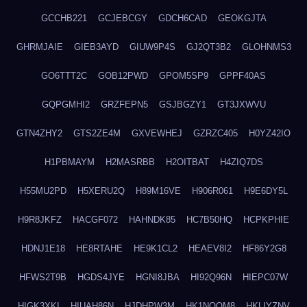
GCCHB221
GCJEBCGY
GDCH6CAD
GEOKGJTA
GHRMJAIE
GIEB3AYD
GIUW9P4S
GJ2QT3B2
GLOHNMS3
GO6TTT2C
GOB12PWD
GPOM5SP9
GPPF40AS
GQPGMHI2
GRZFEPN5
GSJBGZY1
GT3JXWVU
GTN4ZHY2
GTS2ZE4M
GXVEWHEJ
GZRZC405
H0YZ42IO
H1PBMAYM
H2MASRBB
H2OITBAT
H4ZIQ7DS
H55MU2PD
H5XERU2Q
H89M16VE
H906R061
H9E6DY5L
H9R8JKFZ
HACGF072
HAHNDK85
HC7B50HQ
HCPKPHIE
HDNJ1E18
HE8RTAHE
HE9K1CL2
HEAEV8I2
HF86Y2G8
HFWS2T9B
HGDS4JYE
HGNI8JBA
HI92Q96N
HIEPC07W
HIGK3XKI
HIUAH86N
HJDHPW3M
HK1NQOM8
HKLIYZNV