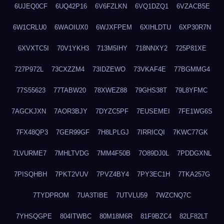
6UJEQ0CF
6UQ42P16
6V6FZLKN
6VQ1DZQ1
6VZACB5E
6W1CRLU0
6WAOIUX0
6WJXFPEM
6XIHLDTU
6XP30R7N
6XVXTC5I
70V1YKH3
713M5IHY
718NNXY2
725P81XE
727P972L
73CXZZM4
73IDZEWO
73VKAF4E
77BGMMG4
77S55623
77TABW20
78XWEZ88
79GHS38T
79L8YFMC
7AGCKJXN
7AOR3BJY
7DYZC5PF
7EUSEMEI
7FE1WG6S
7FX48QP3
7GER99GF
7H8LPLGJ
7IRRICQI
7KWC77GK
7LVURME7
7MHLTVDG
7MM4F50B
7O89DJ0L
7PDDGXNL
7PISQHBH
7PKT2VUV
7PVZ4BY4
7PY3EC1H
7TKA257G
7TYDPROM
7UA3TIBE
7UTVLU59
7WZCNQ7C
7YHSQGPE
804ITWBC
80M18M6R
81F9BZC4
82LF82LT