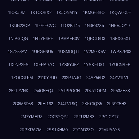
1IOKJ9IZ
1K1OOBX2
1KJONM1Y
1KMG68BO
1KQW0D9E
1KUB22OP
1L0EECVC
1LO2KT45
1N3R82X5
1NERJOY9
1NIPGIQG
1NTYF4RH
1PMAFB0V
1QBCT8D3
1SFXG5XT
1SZ258AV
1URGFNU5
1USMDQTI
1V2M00OW
1WPX7P03
1X9NP2FS
1XFRA9ZO
1YS8YJ6Z
1YSKFL0G
1YUCNSFB
1ZOCGLFM
2110Y7UD
232PTAJG
24AZ56D2
24YV1LVI
252T7VNK
254O5EQJ
2ATPPOCH
2DU7LORM
2F53ZH8K
2G8M6D58
2IIHI162
2J4TVL9Q
2KKCIQS5
2LN9C5H3
2M7YMERZ
2OC6YQYJ
2PFU2MB3
2PGICZT7
2RPXRAZM
2SS1XHM0
2TGAD2ZO
2TMUAAY5