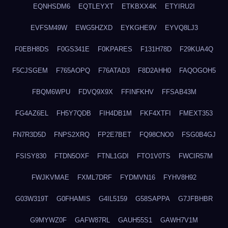
EQNHSDM6
EQTLEYXT
ETKBXX4K
ETYIRU2I
EVFSM49W
EWG5HZXD
EYKGHE9V
EYVQ8LJ3
F0EBH8DS
F0GS341E
F0KPARES
F131H78D
F29KUA4Q
F5CJSGEM
F765AOPQ
F76ATAD3
F8D2AHH0
FAQOGOH5
FBQM6WPU
FDVQ9X9X
FFINFKHV
FFSAB43M
FG4AZ6EL
FH5Y7QDB
FIH4DB1M
FKF4XTFI
FMEXT353
FN7R3D5D
FNPS2XRQ
FP2E7BET
FQ98CNO0
FSG0B4GJ
FSISY830
FTDN5OXF
FTNL1GDI
FTO1V0TS
FWCIR57M
FWJKVMAE
FXML7DRF
FYDMVN16
FYHV8H92
G03W319T
G0FHAMIS
G4IL5159
G58SAPPA
G7JFBHBR
G9MYWZ0F
GAFW87RL
GAUH55S1
GAWH7V1M