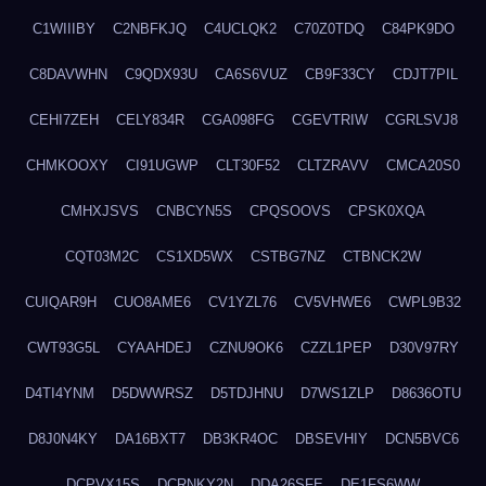
C1WIIIBY
C2NBFKJQ
C4UCLQK2
C70Z0TDQ
C84PK9DO
C8DAVWHN
C9QDX93U
CA6S6VUZ
CB9F33CY
CDJT7PIL
CEHI7ZEH
CELY834R
CGA098FG
CGEVTRIW
CGRLSVJ8
CHMKOOXY
CI91UGWP
CLT30F52
CLTZRAVV
CMCA20S0
CMHXJSVS
CNBCYN5S
CPQSOOVS
CPSK0XQA
CQT03M2C
CS1XD5WX
CSTBG7NZ
CTBNCK2W
CUIQAR9H
CUO8AME6
CV1YZL76
CV5VHWE6
CWPL9B32
CWT93G5L
CYAAHDEJ
CZNU9OK6
CZZL1PEP
D30V97RY
D4TI4YNM
D5DWWRSZ
D5TDJHNU
D7WS1ZLP
D8636OTU
D8J0N4KY
DA16BXT7
DB3KR4OC
DBSEVHIY
DCN5BVC6
DCPVX15S
DCRNKY2N
DDA26SFE
DE1FS6WW