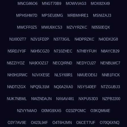
MNCG86O6
MNGT70B9
MOWVIAG3
MOX82X49
MPHSHM7D
MPSEU0MG
MRBMHRE1
MSNIZAJ3
MWCFF0Z5
MWU9XCS3
MZVYRZKC
N0550EQX
N1I0O2T7
N2V1FD2P
N3773GIL
N4DPRZKC
N4ODX2G8
N5RDJY0F
N6H5CGZ0
N710ZHEC
N7HBYFUH
N8AYCB29
N8ZZIYOZ
NA9OOZ17
NECQIRND
NEDYCU27
NENBLWC7
NH3H1RWC
NJVIXE5E
NLSY69R1
NMUEOE6J
NNB1FICK
NNDTIZGX
NPQ5L31M
NQ0A2XA0
NSYS40EF
NTZGUBJ3
NUK7NBML
NWZNDAJN
NX6AV481
NXPUS3D3
NZPB2200
NZVYN4AO
O0MG9XA5
O23ZPOMC
O3KQM64E
O3Y7AV9E
O423L94F
O4T6HJMN
O6CET7UF
O70Q6XNQ