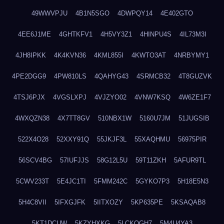
49WWVPJU
4B1N5SGO
4DWPQY14
4E402GTO
4EE6J1ME
4GHTKFV1
4H5VY3Z1
4HINPU4S
4IL73M3I
4JH8IPKK
4K4KVN36
4KML855I
4KWTO3AT
4NRBYMY1
4PE2DGG9
4PW810LS
4QAHYG43
4SRMCB32
4T8GUZVK
4TSJ6PJX
4VGSLXPJ
4VJZYO02
4VNW7KSQ
4W6ZE1F7
4WXQZN38
4X7TT8GV
510NBX1W
5160U7JM
51JUGSIB
522X4O28
52XXY91Q
55JKJF3L
55XAQHMU
56975PIR
56SCV4BG
57IUFJJS
58G12L5U
59T11ZKH
5AFUR9TL
5CWV233T
5E4JC1TI
5FMM242C
5GYKO7P3
5H18E5N3
5H4C8VII
5IFXGJFK
5IITXOZY
5KP635PE
5KSAQAB8
5KT1DCUW
5KZYHXKG
5LCKQGH7
5M4U4YA3