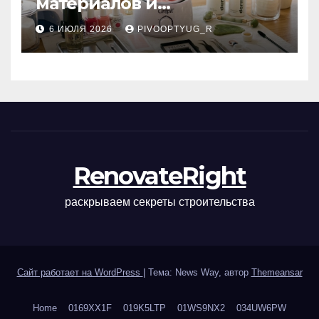
материалов и
инструментов для
6 ИЮЛЯ 2026
PIVOOPTYUG_R
маникюра, депиляции,
наращивания ресниц и
ухода
RenovateRight
раскрываем секреты строительства
Сайт работает на WordPress
|
Тема: News Way, автор
Themeansar
Home
0169XX1F
019K5LTP
01WS9NX2
034UW6PW