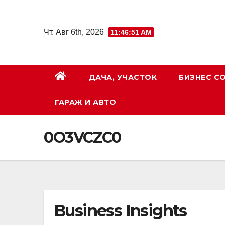
Перейти
к
Чт. Авг 6th, 2026
11:46:52 AM
содержимому
ДАЧА, УЧАСТОК
БИЗНЕС С
ГАРАЖ И АВТО
0O3VCZC0
Business Insights