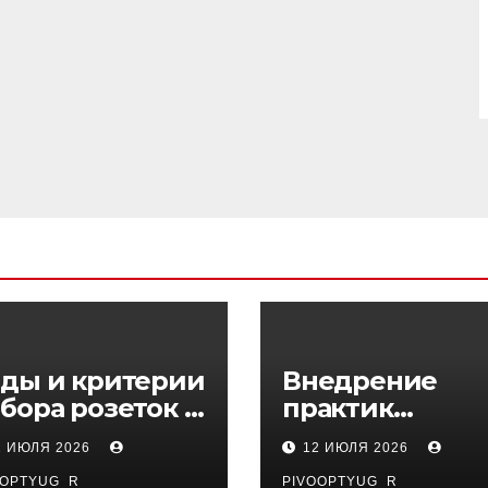
ды и критерии
Внедрение
бора розеток и
практик
ключателей
управляемого
1 ИЮЛЯ 2026
12 ИЮЛЯ 2026
DevOps в
OOPTYUG_R
PIVOOPTYUG_R