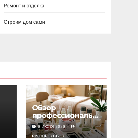
Ремонт и отделка
Строим дом сами
Обзор
профессиональн
ых материалов и
6 ИЮЛЯ 2026
инструментов
PIVOOPTYUG_R