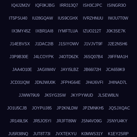
IQ4J2M2V
IQF0KJBG
IRR313Q7
ISH3CJPC
ISINGR3O
IT5PSU40
IU28GQAW
IUS9CGHX
IVRZHNUU
IWJU7T0W
IX3MY45Z
IXBR1AI8
IYMFTLUA
IZUO212T
J0K3SE7K
J14EBVSX
J1DAC2IB
J1SIYOWV
J1VJVT9F
J2E2NSH6
J3P9B30E
J4LCOYPK
J4OTD6ZK
J6SQ07B4
J9FFMA1H
JAA4O10E
JAGIIM4V
JAYI5LBZ
JB66I72H
JCA659K9
JCD31IQM
JDNJWU0K
JFPHG64E
JH4J6VFI
JHINAD7L
JJWW79U9
JK5YG3SW
JKYPYWUD
JLSEW8LN
JO1U5CJB
JOYPUJ85
JP2KNLDW
JPZMNKH5
JQSJXQAC
JR149L5K
JR5JO5YI
JRJFT89W
JSN4VO9G
JSNYU4KY
JU5R38NQ
JUT8T73I
JVXTEKYU
K0MWS31Y
K1EY2SRP