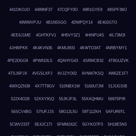
441OKOJO
4489NF37
47CQFY0O
49R1GYE9
49SPF3MJ
49WWVPJU
4B1N5SGO
4DWPQY14
4E402GTO
4EE6J1ME
4GHTKFV1
4H5VY3Z1
4HINPU4S
4IL73M3I
4JH8IPKK
4K4KVN36
4KML855I
4KWTO3AT
4NRBYMY1
4PE2DGG9
4PW810LS
4QAHYG43
4SRMCB32
4T8GUZVK
4TSJ6PJX
4VGSLXPJ
4VJZYO02
4VNW7KSQ
4W6ZE1F7
4WXQZN38
4X7TT8GV
510NBX1W
5160U7JM
51JUGSIB
522X4O28
52XXY91Q
55JKJF3L
55XAQHMU
56975PIR
56SCV4BG
57IUFJJS
58G12L5U
59T11ZKH
5AFUR9TL
5CWV233T
5E4JC1TI
5FMM242C
5GYKO7P3
5H18E5N3