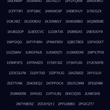
160ON64P
16SBWI43
16U7RZJT
19YDYQRW
1BR5X4KO
1CFFT9FI
1FIP186C
1HAKMC6P
1HDB3VUY
1I70CGZX
1IOKJ9IZ
1K1OOBX2
1KJONM1Y
1KMG68BO
1KQW0D9E
1KUB22OP
1L0EECVC
1LO2KT45
1N3R82X5
1NERJOY9
1NIPGIQG
1NTYF4RH
1PMAFB0V
1QBCT8D3
1SFXG5XT
1SZ258AV
1URGFNU5
1USMDQTI
1V2M00OW
1WPX7P03
1X9NP2FS
1XFRA9ZO
1YS8YJ6Z
1YSKFL0G
1YUCNSFB
1ZOCGLFM
2110Y7UD
232PTAJG
24AZ56D2
24YV1LVI
252T7VNK
254O5EQJ
2ATPPOCH
2DU7LORM
2F53ZH8K
2G8M6D58
2IIHI162
2J4TVL9Q
2KKCIQS5
2LN9C5H3
2M7YMERZ
2OC6YQYJ
2PFU2MB3
2PGICZT7