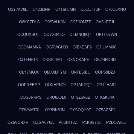
O3Y7AV9E
O423L94F
O4T6HJMN
O6CET7UF
O70Q6XNQ
O8KCZD1G
O9SWLK6N
O9ZJOMZT
OA3UFZJL
OCQUXSU1
ODYX8A5O
OEMNQ8Q7
OFTH07WN
OGOMAMVA
OGRWGU03
OIB4ESF9
OJIUMM0C
OJTFHR13
OKSS26AT
OKVOKAPH
OKZNHDRD
OLY7M6O0
OMX0DTYM
ONTB5IBU
OOP58DZJ
OOPREEPP
OOXHPNOI
OP1AKDQF
OPJLHA81
OQGJRRPS
ORO8XJL0
OT9Z6N5Z
OTK5KJ4A
OTWMATRL
OX89K8JN
OYSOQY0Z
OZ5AZSR1
OZ5VCRXV
OZGA6Y6A
P0U84TZZ
P1K9S7D6
P2DOW66J