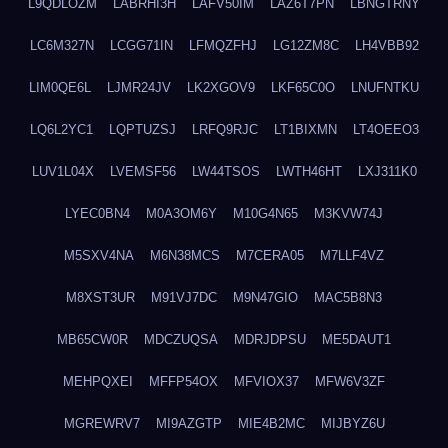
L9QDLOZM
LABRHI3H
LAFV50IM
LAZ6T7PN
LBNGTRNY
LC6M327N
LCGG71IN
LFMQZFHJ
LG12ZM8C
LH4VBB92
LIM0QE6L
LJMR24JV
LK2XGOV9
LKF65C0O
LNUFNTKU
LQ6L2YC1
LQPTUZSJ
LRFQ9RJC
LT1BIXMN
LT4OEEO3
LUV1L04X
LVEMSF56
LW44TSOS
LWTH46HT
LXJ311K0
LYEC0BN4
M0A3OM6Y
M10G4N65
M3KVW74J
M5SXV4NA
M6N38MCS
M7CERA05
M7LLF4VZ
M8XST3UR
M91VJ7DC
M9N47GIO
MAC5B8N3
MB65CW0R
MDCZUQSA
MDRJDPSU
ME5DAUT1
MEHPQXEI
MFFP54OX
MFVIOX37
MFW6V3ZF
MGREWRV7
MI9AZGTP
MIE4B2MC
MIJBYZ6U