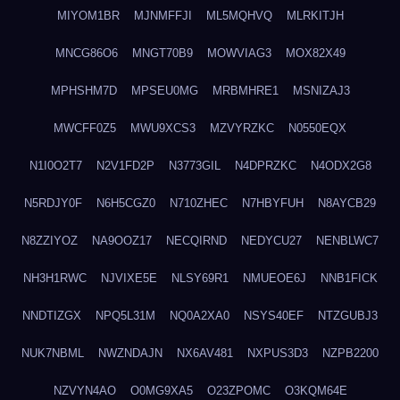
MIYOM1BR
MJNMFFJI
ML5MQHVQ
MLRKITJH
MNCG86O6
MNGT70B9
MOWVIAG3
MOX82X49
MPHSHM7D
MPSEU0MG
MRBMHRE1
MSNIZAJ3
MWCFF0Z5
MWU9XCS3
MZVYRZKC
N0550EQX
N1I0O2T7
N2V1FD2P
N3773GIL
N4DPRZKC
N4ODX2G8
N5RDJY0F
N6H5CGZ0
N710ZHEC
N7HBYFUH
N8AYCB29
N8ZZIYOZ
NA9OOZ17
NECQIRND
NEDYCU27
NENBLWC7
NH3H1RWC
NJVIXE5E
NLSY69R1
NMUEOE6J
NNB1FICK
NNDTIZGX
NPQ5L31M
NQ0A2XA0
NSYS40EF
NTZGUBJ3
NUK7NBML
NWZNDAJN
NX6AV481
NXPUS3D3
NZPB2200
NZVYN4AO
O0MG9XA5
O23ZPOMC
O3KQM64E