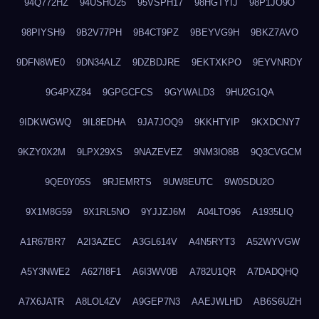
94Q772HZ
94USHO25
95VSPH17
98HGTYIJ
98P1JO9O
98PIYSH9
9B2V77PH
9B4CT9PZ
9BEYVG9H
9BKZ7AVO
9DFN8WE0
9DN34ALZ
9DZBDJRE
9EKTXKPO
9EYVNRDY
9G4PXZ84
9GPGCFCS
9GYWALD3
9HU2G1QA
9IDKWGWQ
9IL8EDHA
9JA7JOQ9
9KKHTYIP
9KXDCNY7
9KZY0X2M
9LPX29XS
9NAZEVEZ
9NM3IO8B
9Q3CVGCM
9QE0Y05S
9RJEMRTS
9UW8EUTC
9W0SDU2O
9X1M8G59
9X1RL5NO
9YJJZJ6M
A04LTO96
A1935LIQ
A1R67BR7
A2I3AZEC
A3GL614V
A4N5RYT3
A52WYVGW
A5Y3NWE2
A627I8F1
A6I3WV0B
A782U1QR
A7DADQHQ
A7X6JATR
A8LOL4ZV
A9GEP7N3
AAEJWLHD
AB6S6UZH