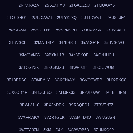
2RPXRAZM
2SS1XHM0
2TGAD2ZO
2TMUAAY5
2TOT3HO1
2U1JCAWR
2UFYK23Q
2UT1DWVT
2VUSTJE1
2W496244
2WK2EL88
2WNPNKRH
2YKK8NSK
2YT95AO1
31BVSCBT
32MATDBP
3478760D
357AGF1F
35HVS0VG
39MGWN55
39PXKH1B
3A43DKQP
3AGNJUCU
3ATCGY3X
3BKC9MX3
3BWP93L1
3EQ3JWOM
3F1DPDSC
3F84EALY
3GKCN4NY
3GVOCWRP
3H92RKQ0
3JX0QDYF
3N8UCE6Q
3NH0FX33
3P20H0VW
3PEBEUPM
3PWL81U6
3PX3NDPK
3SRBQEDJ
3TBVTN7Z
3VXFRWKX
3VZRTGEK
3W3MHD4O
3WI8G8SN
3WTTA97N
3XMLLD4K
3XWW9P5D
3ZUNKQ9P