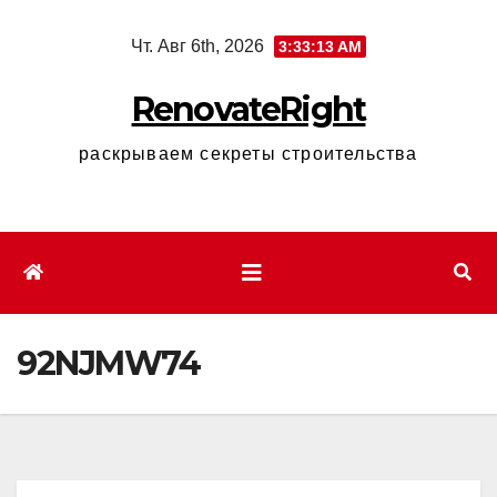
Перейти
Чт. Авг 6th, 2026
3:33:14 AM
к
содержимому
RenovateRight
раскрываем секреты строительства
92NJMW74