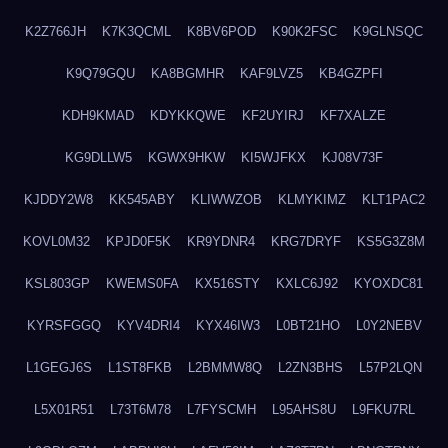
K2Z766JH
K7K3QCML
K8BV6POD
K90K2FSC
K9GLNSQC
K9Q79GQU
KA8BGMHR
KAF9LVZ5
KB4GZPFI
KDH9KMAD
KDYKKQWE
KF2UYIRJ
KF7XALZE
KG9DLLW5
KGWX9HKW
KI5WJFKX
KJ08V73F
KJDDY2W8
KK545ABY
KLIWWZOB
KLMYKIMZ
KLT1PAC2
KOVL0M32
KPJD0F5K
KR9YDNR4
KRG7DRYF
KS5G3Z8M
KSL803GP
KWEMS0FA
KX516STY
KXLC6J92
KYOXDC81
KYRSFGGQ
KYV4DRI4
KYX46IW3
L0BT21HO
L0Y2NEBV
L1GEGJ6S
L1ST8FKB
L2BMMW8Q
L2ZN3BHS
L57P2LQN
L5X01R51
L73T6M78
L7FYSCMH
L95AHS8U
L9FKU7RL