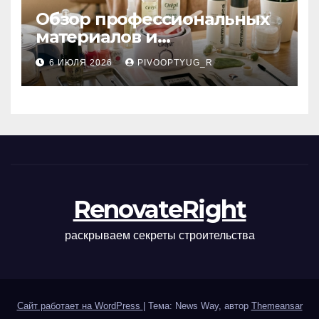
Обзор профессиональных
материалов и
инструментов для
6 ИЮЛЯ 2026
PIVOOPTYUG_R
маникюра, депиляции,
наращивания ресниц и
ухода
RenovateRight
раскрываем секреты строительства
Сайт работает на WordPress
|
Тема: News Way, автор
Themeansar