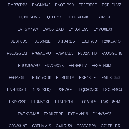
EMB70RP3
ENGNYI4J
ENQTIPS0
EPJF3P0E
EQFLFHVZ
EQNHSDM6
EQTLEYXT
ETKBXX4K
ETYIRU2I
EVFSM49W
EWG5HZXD
EYKGHE9V
EYVQ8LJ3
F0EBH8DS
F0GS341E
F0KPARES
F131H78D
F29KUA4Q
F5CJSGEM
F765AOPQ
F76ATAD3
F8D2AHH0
FAQOGOH5
FBQM6WPU
FDVQ9X9X
FFINFKHV
FFSAB43M
FG4AZ6EL
FH5Y7QDB
FIH4DB1M
FKF4XTFI
FMEXT353
FN7R3D5D
FNPS2XRQ
FP2E7BET
FQ98CNO0
FSG0B4GJ
FSISY830
FTDN5OXF
FTNL1GDI
FTO1V0TS
FWCIR57M
FWJKVMAE
FXML7DRF
FYDMVN16
FYHV8H92
G03W319T
G0FHAMIS
G4IL5159
G58SAPPA
G7JFBHBR