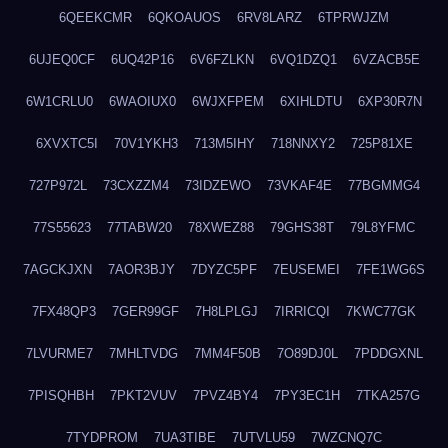
6QEEKCMR
6QKOAUOS
6RV8LARZ
6TPRWJZM
6UJEQ0CF
6UQ42P16
6V6FZLKN
6VQ1DZQ1
6VZACB5E
6W1CRLU0
6WAOIUX0
6WJXFPEM
6XIHLDTU
6XP30R7N
6XVXTC5I
70V1YKH3
713M5IHY
718NNXY2
725P81XE
727P972L
73CXZZM4
73IDZEWO
73VKAF4E
77BGMMG4
77S55623
77TABW20
78XWEZ88
79GHS38T
79L8YFMC
7AGCKJXN
7AOR3BJY
7DYZC5PF
7EUSEMEI
7FE1WG6S
7FX48QP3
7GER99GF
7H8LPLGJ
7IRRICQI
7KWC77GK
7LVURME7
7MHLTVDG
7MM4F50B
7O89DJ0L
7PDDGXNL
7PISQHBH
7PKT2VUV
7PVZ4BY4
7PY3EC1H
7TKA257G
7TYDPROM
7UA3TIBE
7UTVLU59
7WZCNQ7C