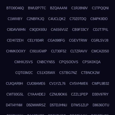
BTO0O46Q
BWU2P7TC
BZQAAANI
C1RJ8N9V
C1TPQQNI
C1WIIIBY
C2NBFKJQ
C4UCLQK2
C70Z0TDQ
C84PK9DO
C8DAVWHN
C9QDX93U
CA6S6VUZ
CB9F33CY
CDJT7PIL
CEHI7ZEH
CELY834R
CGA098FG
CGEVTRIW
CGRLSVJ8
CHMKOOXY
CI91UGWP
CLT30F52
CLTZRAVV
CMCA20S0
CMHXJSVS
CNBCYN5S
CPQSOOVS
CPSK0XQA
CQT03M2C
CS1XD5WX
CSTBG7NZ
CTBNCK2W
CUIQAR9H
CUO8AME6
CV1YZL76
CV5VHWE6
CWPL9B32
CWT93G5L
CYAAHDEJ
CZNU9OK6
CZZL1PEP
D30V97RY
D4TI4YNM
D5DWWRSZ
D5TDJHNU
D7WS1ZLP
D8636OTU