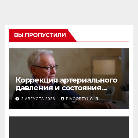
ВЫ ПРОПУСТИЛИ
Коррекция артериального
давления и состояния
сосудов в профилактике
2 АВГУСТА 2026
PIVOOPTYUG_R
инсульта