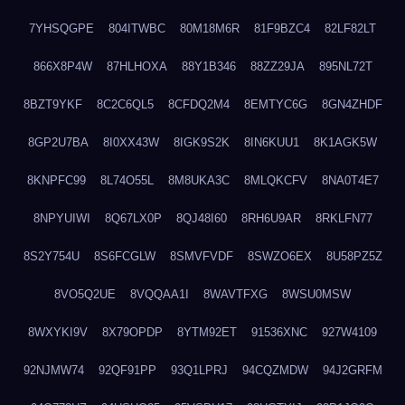
7YHSQGPE
804ITWBC
80M18M6R
81F9BZC4
82LF82LT
866X8P4W
87HLHOXA
88Y1B346
88ZZ29JA
895NL72T
8BZT9YKF
8C2C6QL5
8CFDQ2M4
8EMTYC6G
8GN4ZHDF
8GP2U7BA
8I0XX43W
8IGK9S2K
8IN6KUU1
8K1AGK5W
8KNPFC99
8L74O55L
8M8UKA3C
8MLQKCFV
8NA0T4E7
8NPYUIWI
8Q67LX0P
8QJ48I60
8RH6U9AR
8RKLFN77
8S2Y754U
8S6FCGLW
8SMVFVDF
8SWZO6EX
8U58PZ5Z
8VO5Q2UE
8VQQAA1I
8WAVTFXG
8WSU0MSW
8WXYKI9V
8X79OPDP
8YTM92ET
91536XNC
927W4109
92NJMW74
92QF91PP
93Q1LPRJ
94CQZMDW
94J2GRFM