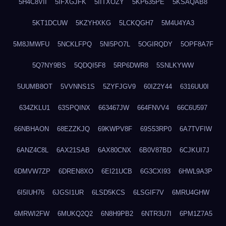
5H4C8VII
5IFXGJFK
5IITXOZY
5KP635PE
5KSAQAB8
5KT1DCUW
5KZYHXKG
5LCKQGH7
5M4U4YA3
5M8JMWFU
5NCKLFPQ
5NI5PO7L
5OGIRQDY
5OPF8A7F
5Q7NY9BS
5QDQI5F8
5RP6DWR8
5SNLKYWW
5UUMB8OT
5VVNNS1S
5ZYFJGV9
60IZ2Y44
6316UU0I
634ZKLU1
63SPQINX
663467JW
664FNVV4
66C6U597
66NBHAON
68EZZKJQ
69KWPV8F
69S53RP0
6A7TVFIW
6ANZ4C8L
6AX21SAB
6AX80CNX
6B0V87BD
6CJKUI7J
6DMVW7ZP
6DREN8XO
6EI21UCB
6G3CXI93
6HWL9A3P
6I5IUH76
6JGSI1UR
6LSD5KCS
6LSGIF7V
6MRU4GHW
6MRWI2FW
6MUKQ2Q2
6N8H9PB2
6NTR3U7I
6PM1Z7A5