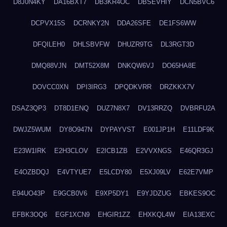
D8J0N4KY
DA16BXT7
DB3KR4OC
DBSEVHIY
DCN5BVC6
DCPVX15S
DCRNKY2N
DDA26SFE
DE1FS6WW
DFQILEH0
DHLSBVFW
DHUZR9TG
DL3RGT3D
DMQ88VJN
DMT52X8M
DNKQW6VJ
DO65HA8E
DOVCC0XN
DPI3IRG3
DPQDKVRR
DRZKKX7V
DSAZ3QP3
DT8D1ENQ
DUZ7N8X7
DV13RRZQ
DVBRFU2A
DWJZ5WUM
DY8O947N
DYPAYVST
E001JP1H
E11LDF9K
E23W1IRK
E2H3CLOV
E2ICB1ZB
E2VVXNGS
E46QR3GJ
E4OZBDQJ
E4VTYUE7
E5LCDY80
E5XJ09LV
E62E7VMP
E94UO43P
E9GCB0V6
E9XP5DY1
E9YJDZUG
EBKES9OC
EFBK3OQ6
EGF1XCN9
EHGIR1ZZ
EHXKQL4W
EIA13EXC