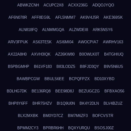
ABWKZCNH
ACUPC2X8
ACXX236G
ADQOJYQO
AF6N078R
AFF8EG9L
AFL5NMM7
AK9V4J5R
AKE369SK
ALN818FQ
ALNMMGQA
ALZWDEI8
ARK5NSY6
ARV3FPUK
AS63TE5K
ASI6MI04
AWOCPIA7
AWRHV163
AX22A8H0
AXVH3IQK
AZ26KW80
B0OWLK0T
B4TGHIUQ
B5PBGMHP
B61VF183
B83LODZ5
B8FJD3QY
B9V5N6US
BAWBPCGW
BBULS6EE
BCPQFPZX
BD10XYBD
BDLHG7DK
BE136RQ8
BEE98D8J
BEZUGCZG
BFBXAO56
BHP8Y6FF
BHR75HZV
BI1Q9U0N
BK4Y2DLN
BLV4BZUZ
BLX2MXBK
BM0YD7CZ
BM7M6ZF3
BOFCVSTR
BPMM2CY3
BPRBR6HH
BQXYURQU
BSOSJ00Z