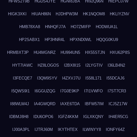
HFWS2T9B
HGDS4JYE
HGNI8JBA
HI92Q96N
HIEPC07W
HIGK3XKI
HIUAH86N
HJDHPW3M
HK1NQOM8
HKLIYZNV
HMB78XA8
HNHQFJ7A
HO7ZMIFP
HODWUA1L
HP2SABX1
HP3HNR4L
HPXND0WL
HQQG0KU9
HRMBXT3P
HU4MGNRZ
HU994UN5
HX55STJN
HXU62P8S
HYT7IAWC
HZ8LOGOS
I2BX8I15
I2LYGTIV
I36LB4N2
I3FECQE7
I3QM9SYV
I4ZXVJ7U
I558L171
I55DCAJ6
I5QWS9I1
I6GGUZQG
I7G0E9KP
I7I1VWFO
I7ST7CR3
I88WLW4J
IA4GWQRD
IAXE6TDA
IBFW57IM
ICJ5Z17W
IDBMJ8H8
IDU6OPO6
IGFZ4KKM
IGLXKQNY
IH4ER5CG
IJ00A3PL
IJTRJ60M
IKYTHTEX
ILWINYY8
IONFY64Z