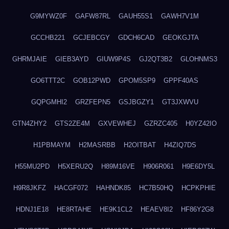
G9MYWZ0F
GAFW87RL
GAUH55S1
GAWH7V1M
GCCHB221
GCJEBCGY
GDCH6CAD
GEOKGJTA
GHRMJAIE
GIEB3AYD
GIUW9P4S
GJ2QT3B2
GLOHNMS3
GO6TTT2C
GOB12PWD
GPOM5SP9
GPPF40AS
GQPGMHI2
GRZFEPN5
GSJBGZY1
GT3JXWVU
GTN4ZHY2
GTS2ZE4M
GXVEWHEJ
GZRZC405
H0YZ42IO
H1PBMAYM
H2MASRBB
H2OITBAT
H4ZIQ7DS
H55MU2PD
H5XERU2Q
H89M16VE
H906R061
H9E6DY5L
H9R8JKFZ
HACGF072
HAHNDK85
HC7B50HQ
HCPKPHIE
HDNJ1E18
HE8RTAHE
HE9K1CL2
HEAEV8I2
HF86Y2G8