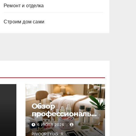
Ремонт и отделка
Строим дом сами
Обзор
профессиональн
ых материалов и
6 ИЮЛЯ 2026
инструментов
PIVOOPTYUG_R