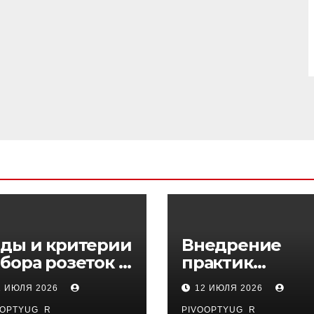
ды и критерии
Внедрение
бора розеток и
практик
ключателей
управляемого
1 ИЮЛЯ 2026
12 ИЮЛЯ 2026
DevOps в
OOPTYUG_R
PIVOOPTYUG_R