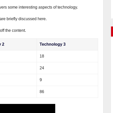
overs some interesting aspects of technology.
are briefly discussed here.
ff the content.
y 2
Technology 3
18
24
9
86