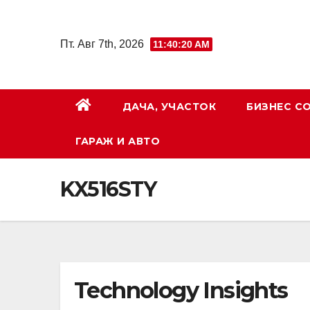
Перейти
к
Пт. Авг 7th, 2026
11:40:20 AM
содержимому
ДАЧА, УЧАСТОК
БИЗНЕС С
ГАРАЖ И АВТО
KX516STY
Technology Insights