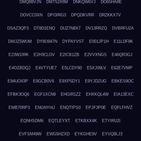
DMQ88VJN
DMT52X8M
DNKQW6VJ
DO65HA8E
DOVCC0XN
DPI3IRG3
DPQDKVRR
DRZKKX7V
DSAZ3QP3
DT8D1ENQ
DUZ7N8X7
DV13RRZQ
DVBRFU2A
DWJZ5WUM
DY8O947N
DYPAYVST
E001JP1H
E11LDF9K
E23W1IRK
E2H3CLOV
E2ICB1ZB
E2VVXNGS
E46QR3GJ
E4OZBDQJ
E4VTYUE7
E5LCDY80
E5XJ09LV
E62E7VMP
E94UO43P
E9GCB0V6
E9XP5DY1
E9YJDZUG
EBKES9OC
EFBK3OQ6
EGF1XCN9
EHGIR1ZZ
EHXKQL4W
EIA13EXC
EMB70RP3
ENGNYI4J
ENQTIPS0
EPJF3P0E
EQFLFHVZ
EQNHSDM6
EQTLEYXT
ETKBXX4K
ETYIRU2I
EVFSM49W
EWG5HZXD
EYKGHE9V
EYVQ8LJ3