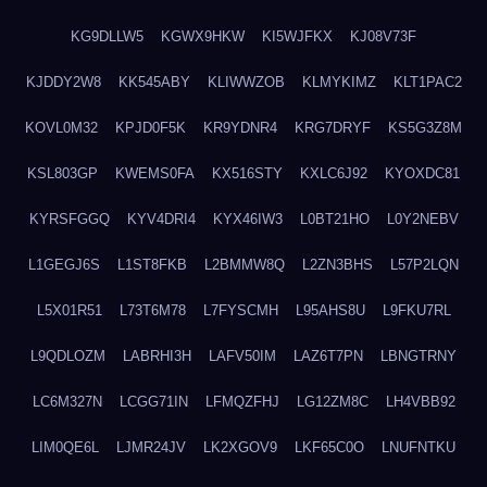
KG9DLLW5
KGWX9HKW
KI5WJFKX
KJ08V73F
KJDDY2W8
KK545ABY
KLIWWZOB
KLMYKIMZ
KLT1PAC2
KOVL0M32
KPJD0F5K
KR9YDNR4
KRG7DRYF
KS5G3Z8M
KSL803GP
KWEMS0FA
KX516STY
KXLC6J92
KYOXDC81
KYRSFGGQ
KYV4DRI4
KYX46IW3
L0BT21HO
L0Y2NEBV
L1GEGJ6S
L1ST8FKB
L2BMMW8Q
L2ZN3BHS
L57P2LQN
L5X01R51
L73T6M78
L7FYSCMH
L95AHS8U
L9FKU7RL
L9QDLOZM
LABRHI3H
LAFV50IM
LAZ6T7PN
LBNGTRNY
LC6M327N
LCGG71IN
LFMQZFHJ
LG12ZM8C
LH4VBB92
LIM0QE6L
LJMR24JV
LK2XGOV9
LKF65C0O
LNUFNTKU