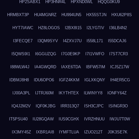
HP2SABX1
HP3HNR4L
HPXND0WL
HQQG0KU9
HRMBXT3P
HU4MGNRZ
HU994UN5
HX55STJN
HXU62P8S
HYT7IAWC
HZ8LOGOS
I2BX8I15
I2LYGTIV
I36LB4N2
I3FECQE7
I3QM9SYV
I4ZXVJ7U
I558L171
I55DCAJ6
I5QWS9I1
I6GGUZQG
I7G0E9KP
I7I1VWFO
I7ST7CR3
I88WLW4J
IA4GWQRD
IAXE6TDA
IBFW57IM
ICJ5Z17W
IDBMJ8H8
IDU6OPO6
IGFZ4KKM
IGLXKQNY
IH4ER5CG
IJ00A3PL
IJTRJ60M
IKYTHTEX
ILWINYY8
IONFY64Z
IQ4J2M2V
IQF0KJBG
IRR313Q7
ISH3CJPC
ISINGR3O
IT5PSU40
IU28GQAW
IUS9CGHX
IVRZHNUU
IWJU7T0W
IX3MY45Z
IXBR1AI8
IYMFTLUA
IZUO212T
J0K3SE7K