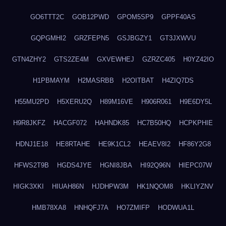
GO6TTT2C
GOB12PWD
GPOM5SP9
GPPF40AS
GQPGMHI2
GRZFEPN5
GSJBGZY1
GT3JXWVU
GTN4ZHY2
GTS2ZE4M
GXVEWHEJ
GZRZC405
H0YZ42IO
H1PBMAYM
H2MASRBB
H2OITBAT
H4ZIQ7DS
H55MU2PD
H5XERU2Q
H89M16VE
H906R061
H9E6DY5L
H9R8JKFZ
HACGF072
HAHNDK85
HC7B50HQ
HCPKPHIE
HDNJ1E18
HE8RTAHE
HE9K1CL2
HEAEV8I2
HF86Y2G8
HFWS2T9B
HGDS4JYE
HGNI8JBA
HI92Q96N
HIEPC07W
HIGK3XKI
HIUAH86N
HJDHPW3M
HK1NQOM8
HKLIYZNV
HMB78XA8
HNHQFJ7A
HO7ZMIFP
HODWUA1L