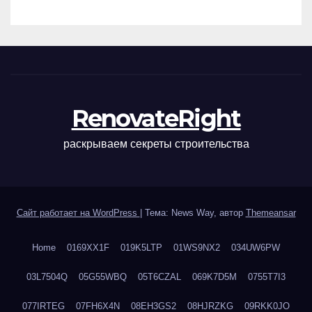
наращивания ресниц и
ухода
RenovateRight
раскрываем секреты строительства
Сайт работает на WordPress
|
Тема: News Way, автор
Themeansar
Home
0169XX1F
019K5LTP
01WS9NX2
034UW6PW
03L7504Q
05G55WBQ
05T6CZAL
069K7D5M
0755T7I3
077IRTEG
07FH6X4N
08EH3GS2
08HJRZKG
09RKK0JO