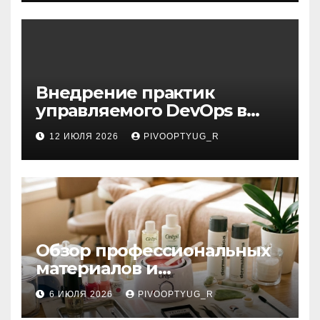
Внедрение практик
управляемого DevOps в
корпоративную ИТ-
12 ИЮЛЯ 2026
PIVOOPTYUG_R
инфраструктуру
Обзор профессиональных
материалов и
инструментов для
6 ИЮЛЯ 2026
PIVOOPTYUG_R
маникюра, депиляции,