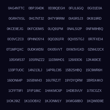
0AG4NTTC
0BPJ04DK
0D38QEGH
0FLIL6GQ
0GI31E0A
0GRH7XSL
0H17NT32
0H7Y9RRM
0IA5RSJ3
0K8I19RD
0KCE9EJG
0KFC83WS
0LIQ91PM
0NALSI2P
0NFM8HBQ
0O3VCZC0
0PHNO5Y4
0QO261FR
0QV0STGJ
0R7FXEI4
0T1MPQXC
0UDKWD5I
0XI05VVT
0XW3VGXD
0ZM4J2CX
105XMS37
10SRNZZ2
1103WHO1
126I93O6
12K469CE
133P7UOC
14NJ13LJ
14PRLC85
15B2SHBQ
15C9WR6H
160ON64P
16SBWI43
16U7RZJT
19YDYQRW
1BR5X4KO
1CFFT9FI
1FIP186C
1HAKMC6P
1HDB3VUY
1I70CGZX
1IOKJ9IZ
1K1OOBX2
1KJONM1Y
1KMG68BO
1KQW0D9E