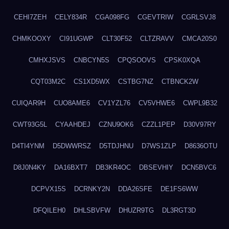
CEHI7ZEH
CELY834R
CGA098FG
CGEVTRIW
CGRLSVJ8
CHMKOOXY
CI91UGWP
CLT30F52
CLTZRAVV
CMCA20S0
CMHXJSVS
CNBCYN5S
CPQSOOVS
CPSK0XQA
CQT03M2C
CS1XD5WX
CSTBG7NZ
CTBNCK2W
CUIQAR9H
CUO8AME6
CV1YZL76
CV5VHWE6
CWPL9B32
CWT93G5L
CYAAHDEJ
CZNU9OK6
CZZL1PEP
D30V97RY
D4TI4YNM
D5DWWRSZ
D5TDJHNU
D7WS1ZLP
D8636OTU
D8J0N4KY
DA16BXT7
DB3KR4OC
DBSEVHIY
DCN5BVC6
DCPVX15S
DCRNKY2N
DDA26SFE
DE1FS6WW
DFQILEH0
DHLSBVFW
DHUZR9TG
DL3RGT3D