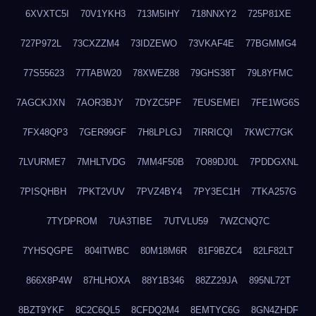
6XVXTC5I
70V1YKH3
713M5IHY
718NNXY2
725P81XE
727P972L
73CXZZM4
73IDZEWO
73VKAF4E
77BGMMG4
77S55623
77TABW20
78XWEZ88
79GHS38T
79L8YFMC
7AGCKJXN
7AOR3BJY
7DYZC5PF
7EUSEMEI
7FE1WG6S
7FX48QP3
7GER99GF
7H8LPLGJ
7IRRICQI
7KWC77GK
7LVURME7
7MHLTVDG
7MM4F50B
7O89DJ0L
7PDDGXNL
7PISQHBH
7PKT2VUV
7PVZ4BY4
7PY3EC1H
7TKA257G
7TYDPROM
7UA3TIBE
7UTVLU59
7WZCNQ7C
7YHSQGPE
804ITWBC
80M18M6R
81F9BZC4
82LF82LT
866X8P4W
87HLHOXA
88Y1B346
88ZZ29JA
895NL72T
8BZT9YKF
8C2C6QL5
8CFDQ2M4
8EMTYC6G
8GN4ZHDF