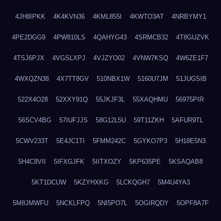
4JH8IPKK
4K4KVN36
4KML855I
4KWTO3AT
4NRBYMY1
4PE2DGG9
4PW810LS
4QAHYG43
4SRMCB32
4T8GUZVK
4TSJ6PJX
4VGSLXPJ
4VJZYO02
4VNW7KSQ
4W6ZE1F7
4WXQZN38
4X7TT8GV
510NBX1W
5160U7JM
51JUGSIB
522X4O28
52XXY91Q
55JKJF3L
55XAQHMU
56975PIR
56SCV4BG
57IUFJJS
58G12L5U
59T11ZKH
5AFUR9TL
5CWV233T
5E4JC1TI
5FMM242C
5GYKO7P3
5H18E5N3
5H4C8VII
5IFXGJFK
5IITXOZY
5KP635PE
5KSAQAB8
5KT1DCUW
5KZYHXKG
5LCKQGH7
5M4U4YA3
5M8JMWFU
5NCKLFPQ
5NI5PO7L
5OGIRQDY
5OPF8A7F