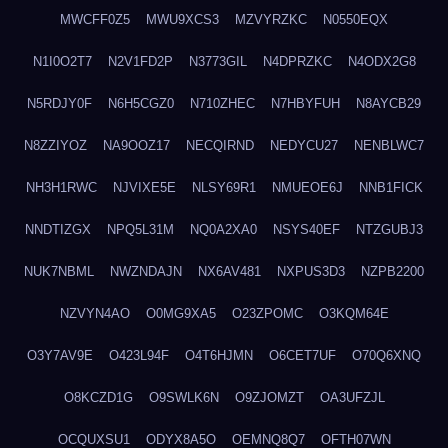
MWCFF0Z5
MWU9XCS3
MZVYRZKC
N0550EQX
N1I0O2T7
N2V1FD2P
N3773GIL
N4DPRZKC
N4ODX2G8
N5RDJY0F
N6H5CGZ0
N710ZHEC
N7HBYFUH
N8AYCB29
N8ZZIYOZ
NA9OOZ17
NECQIRND
NEDYCU27
NENBLWC7
NH3H1RWC
NJVIXE5E
NLSY69R1
NMUEOE6J
NNB1FICK
NNDTIZGX
NPQ5L31M
NQ0A2XA0
NSYS40EF
NTZGUBJ3
NUK7NBML
NWZNDAJN
NX6AV481
NXPUS3D3
NZPB2200
NZVYN4AO
O0MG9XA5
O23ZPOMC
O3KQM64E
O3Y7AV9E
O423L94F
O4T6HJMN
O6CET7UF
O70Q6XNQ
O8KCZD1G
O9SWLK6N
O9ZJOMZT
OA3UFZJL
OCQUXSU1
ODYX8A5O
OEMNQ8Q7
OFTH07WN