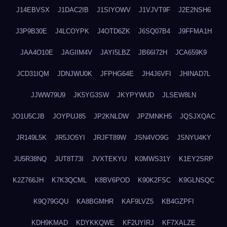
J14EBVSX
J1DAC2IB
J1SIYOWV
J1VJVT9F
J2E2NSH6
J3P9B30E
J4LCOYPK
J4OTD6ZK
J6SQ07B4
J9FFMA1H
JAA4O10E
JAGIIM4V
JAYI5LBZ
JB66I72H
JCA659K9
JCD31IQM
JDNJWU0K
JFPHG64E
JH4J6VFI
JHINAD7L
JJWW79U9
JK5YG3SW
JKYPYWUD
JLSEW8LN
JO1U5CJB
JOYPUJ85
JP2KNLDW
JPZMNKH5
JQSJXQAC
JR149L5K
JR5JO5YI
JRJFT89W
JSN4VO9G
JSNYU4KY
JU5R38NQ
JUT8T73I
JVXTEKYU
K0MWS31Y
K1EY2SRP
K2Z766JH
K7K3QCML
K8BV6POD
K90K2FSC
K9GLNSQC
K9Q79GQU
KA8BGMHR
KAF9LVZ5
KB4GZPFI
KDH9KMAD
KDYKKQWE
KF2UYIRJ
KF7XALZE