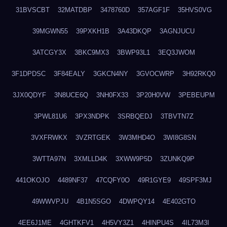
31BVSCBT
32MATDBP
3478760D
357AGF1F
35HVS0VG
39MGWN55
39PXKH1B
3A43DKQP
3AGNJUCU
3ATCGY3X
3BKC9MX3
3BWP93L1
3EQ3JWOM
3F1DPDSC
3F84EALY
3GKCN4NY
3GVOCWRP
3H92RKQ0
3JX0QDYF
3N8UCE6Q
3NH0FX33
3P20H0VW
3PEBEUPM
3PWL81U6
3PX3NDPK
3SRBQEDJ
3TBVTN7Z
3VXFRWKX
3VZRTGEK
3W3MHD4O
3WI8G8SN
3WTTA97N
3XMLLD4K
3XWW9P5D
3ZUNKQ9P
441OKOJO
4489NF37
47CQFY0O
49R1GYE9
49SPF3MJ
49WWVPJU
4B1N5SGO
4DWPQY14
4E402GTO
4EE6J1ME
4GHTKFV1
4H5VY3Z1
4HINPU4S
4IL73M3I