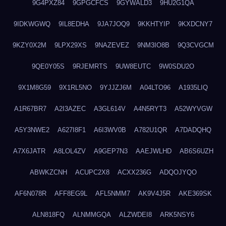
9G4PXZ84
9GPGCFCS
9GYWALD3
9HU2G1QA
9IDKWGWQ
9IL8EDHA
9JA7JOQ9
9KKHTYIP
9KXDCNY7
9KZY0X2M
9LPX29XS
9NAZEVEZ
9NM3IO8B
9Q3CVGCM
9QE0Y05S
9RJEMRTS
9UW8EUTC
9W0SDU2O
9X1M8G59
9X1RL5NO
9YJJZJ6M
A04LTO96
A1935LIQ
A1R67BR7
A2I3AZEC
A3GL614V
A4N5RYT3
A52WYVGW
A5Y3NWE2
A627I8F1
A6I3WV0B
A782U1QR
A7DADQHQ
A7X6JATR
A8LOL4ZV
A9GEP7N3
AAEJWLHD
AB6S6UZH
ABWKZCNH
ACUPC2X8
ACXX236G
ADQOJYQO
AF6N078R
AFF8EG9L
AFL5NMM7
AK9V4J5R
AKE369SK
ALN818FQ
ALNMMGQA
ALZWDEI8
ARK5NSY6