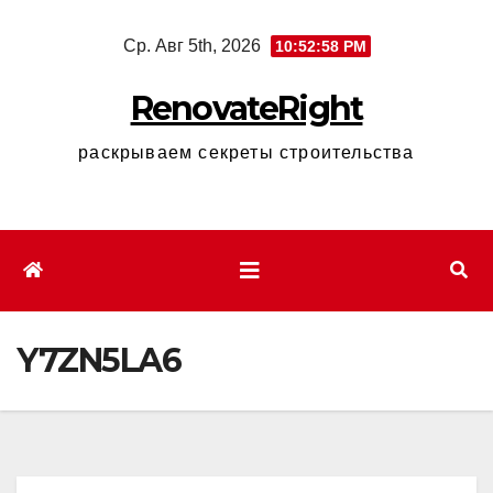
Перейти
Ср. Авг 5th, 2026
10:52:59 PM
к
содержимому
RenovateRight
раскрываем секреты строительства
Y7ZN5LA6