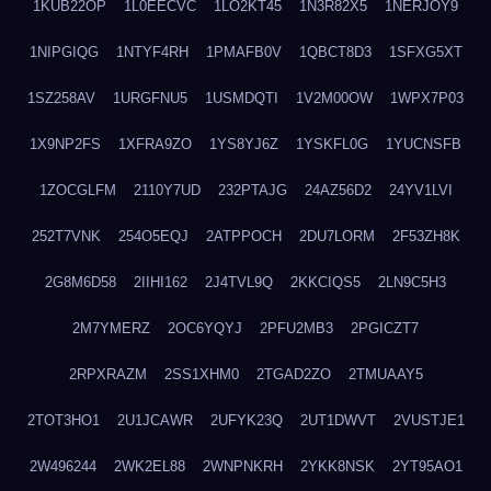
1KUB22OP
1L0EECVC
1LO2KT45
1N3R82X5
1NERJOY9
1NIPGIQG
1NTYF4RH
1PMAFB0V
1QBCT8D3
1SFXG5XT
1SZ258AV
1URGFNU5
1USMDQTI
1V2M00OW
1WPX7P03
1X9NP2FS
1XFRA9ZO
1YS8YJ6Z
1YSKFL0G
1YUCNSFB
1ZOCGLFM
2110Y7UD
232PTAJG
24AZ56D2
24YV1LVI
252T7VNK
254O5EQJ
2ATPPOCH
2DU7LORM
2F53ZH8K
2G8M6D58
2IIHI162
2J4TVL9Q
2KKCIQS5
2LN9C5H3
2M7YMERZ
2OC6YQYJ
2PFU2MB3
2PGICZT7
2RPXRAZM
2SS1XHM0
2TGAD2ZO
2TMUAAY5
2TOT3HO1
2U1JCAWR
2UFYK23Q
2UT1DWVT
2VUSTJE1
2W496244
2WK2EL88
2WNPNKRH
2YKK8NSK
2YT95AO1