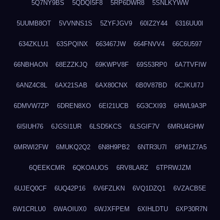
5Q7NY9BS
5QDQI5F8
5RP6DWR8
5SNLKYWW
5UUMB8OT
5VVNNS1S
5ZYFJGV9
60IZ2Y44
6316UU0I
634ZKLU1
63SPQINX
663467JW
664FNVV4
66C6U597
66NBHAON
68EZZKJQ
69KWPV8F
69S53RP0
6A7TVFIW
6ANZ4C8L
6AX21SAB
6AX80CNX
6B0V87BD
6CJKUI7J
6DMVW7ZP
6DREN8XO
6EI21UCB
6G3CXI93
6HWL9A3P
6I5IUH76
6JGSI1UR
6LSD5KCS
6LSGIF7V
6MRU4GHW
6MRWI2FW
6MUKQ2Q2
6N8H9PB2
6NTR3U7I
6PM1Z7A5
6QEEKCMR
6QKOAUOS
6RV8LARZ
6TPRWJZM
6UJEQ0CF
6UQ42P16
6V6FZLKN
6VQ1DZQ1
6VZACB5E
6W1CRLU0
6WAOIUX0
6WJXFPEM
6XIHLDTU
6XP30R7N