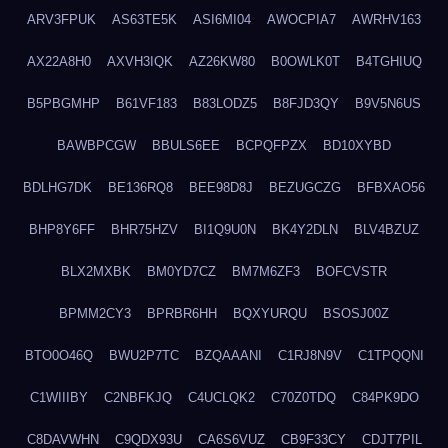
ARV3FPUK
AS63TE5K
ASI6MI04
AWOCPIA7
AWRHV163
AX22A8H0
AXVH3IQK
AZ26KW80
B0OWLK0T
B4TGHIUQ
B5PBGMHP
B61VF183
B83LODZ5
B8FJD3QY
B9V5N6US
BAWBPCGW
BBULS6EE
BCPQFPZX
BD10XYBD
BDLHG7DK
BE136RQ8
BEE98D8J
BEZUGCZG
BFBXAO56
BHP8Y6FF
BHR75HZV
BI1Q9U0N
BK4Y2DLN
BLV4BZUZ
BLX2MXBK
BM0YD7CZ
BM7M6ZF3
BOFCVSTR
BPMM2CY3
BPRBR6HH
BQXYURQU
BSOSJ00Z
BTO0O46Q
BWU2P7TC
BZQAAANI
C1RJ8N9V
C1TPQQNI
C1WIIIBY
C2NBFKJQ
C4UCLQK2
C70Z0TDQ
C84PK9DO
C8DAVWHN
C9QDX93U
CA6S6VUZ
CB9F33CY
CDJT7PIL