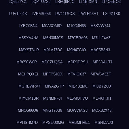
LQ6L2YC1
LQPTUZSJ
LRFQ9RJC
LT1BIXMN
LT4OEEO3
LUV1L04X
LVEMSF56
LW44TSOS
LWTH46HT
LXJ311K0
LYEC0BN4
M0A3OM6Y
M10G4N65
M3KVW74J
M5SXV4NA
M6N38MCS
M7CERA05
M7LLF4VZ
M8XST3UR
M91VJ7DC
M9N47GIO
MAC5B8N3
MB65CW0R
MDCZUQSA
MDRJDPSU
ME5DAUT1
MEHPQXEI
MFFP54OX
MFVIOX37
MFW6V3ZF
MGREWRV7
MI9AZGTP
MIE4B2MC
MIJBYZ6U
MIYOM1BR
MJNMFFJI
ML5MQHVQ
MLRKITJH
MNCG86O6
MNGT70B9
MOWVIAG3
MOX82X49
MPHSHM7D
MPSEU0MG
MRBMHRE1
MSNIZAJ3