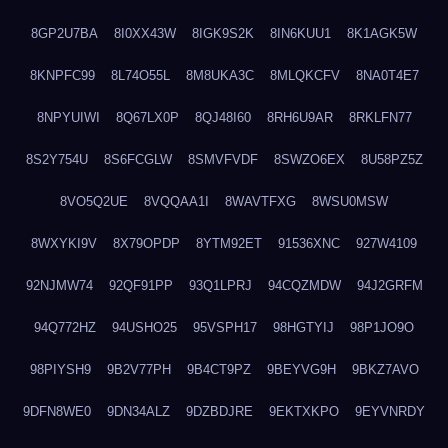
8GP2U7BA
8I0XX43W
8IGK9S2K
8IN6KUU1
8K1AGK5W
8KNPFC99
8L74O55L
8M8UKA3C
8MLQKCFV
8NA0T4E7
8NPYUIWI
8Q67LX0P
8QJ48I60
8RH6U9AR
8RKLFN77
8S2Y754U
8S6FCGLW
8SMVFVDF
8SWZO6EX
8U58PZ5Z
8VO5Q2UE
8VQQAA1I
8WAVTFXG
8WSU0MSW
8WXYKI9V
8X79OPDP
8YTM92ET
91536XNC
927W4109
92NJMW74
92QF91PP
93Q1LPRJ
94CQZMDW
94J2GRFM
94Q772HZ
94USHO25
95VSPH17
98HGTYIJ
98P1JO9O
98PIYSH9
9B2V77PH
9B4CT9PZ
9BEYVG9H
9BKZ7AVO
9DFN8WE0
9DN34ALZ
9DZBDJRE
9EKTXKPO
9EYVNRDY