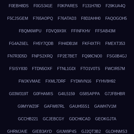
F0EBH8DS
F0GS341E
F0KPARES
F131H78D
F29KUA4Q
F5CJSGEM
F765AOPQ
F76ATAD3
F8D2AHH0
FAQOGOH5
FBQM6WPU
FDVQ9X9X
FFINFKHV
FFSAB43M
FG4AZ6EL
FH5Y7QDB
FIH4DB1M
FKF4XTFI
FMEXT353
FN7R3D5D
FNPS2XRQ
FP2E7BET
FQ98CNO0
FSG0B4GJ
FSISY830
FTDN5OXF
FTNL1GDI
FTO1V0TS
FWCIR57M
FWJKVMAE
FXML7DRF
FYDMVN16
FYHV8H92
G03W319T
G0FHAMIS
G4IL5159
G58SAPPA
G7JFBHBR
G9MYWZ0F
GAFW87RL
GAUH55S1
GAWH7V1M
GCCHB221
GCJEBCGY
GDCH6CAD
GEOKGJTA
GHRMJAIE
GIEB3AYD
GIUW9P4S
GJ2QT3B2
GLOHNMS3