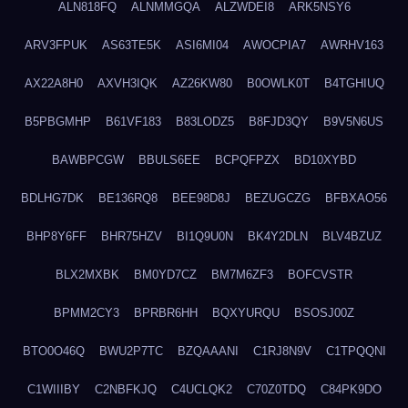
ALN818FQ
ALNMMGQA
ALZWDEI8
ARK5NSY6
ARV3FPUK
AS63TE5K
ASI6MI04
AWOCPIA7
AWRHV163
AX22A8H0
AXVH3IQK
AZ26KW80
B0OWLK0T
B4TGHIUQ
B5PBGMHP
B61VF183
B83LODZ5
B8FJD3QY
B9V5N6US
BAWBPCGW
BBULS6EE
BCPQFPZX
BD10XYBD
BDLHG7DK
BE136RQ8
BEE98D8J
BEZUGCZG
BFBXAO56
BHP8Y6FF
BHR75HZV
BI1Q9U0N
BK4Y2DLN
BLV4BZUZ
BLX2MXBK
BM0YD7CZ
BM7M6ZF3
BOFCVSTR
BPMM2CY3
BPRBR6HH
BQXYURQU
BSOSJ00Z
BTO0O46Q
BWU2P7TC
BZQAAANI
C1RJ8N9V
C1TPQQNI
C1WIIIBY
C2NBFKJQ
C4UCLQK2
C70Z0TDQ
C84PK9DO