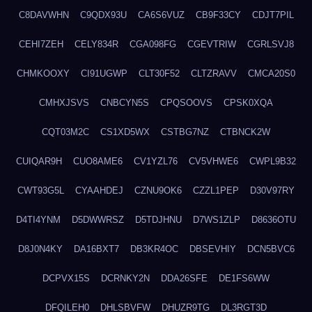
C8DAVWHN
C9QDX93U
CA6S6VUZ
CB9F33CY
CDJT7PIL
CEHI7ZEH
CELY834R
CGA098FG
CGEVTRIW
CGRLSVJ8
CHMKOOXY
CI91UGWP
CLT30F52
CLTZRAVV
CMCA20S0
CMHXJSVS
CNBCYN5S
CPQSOOVS
CPSK0XQA
CQT03M2C
CS1XD5WX
CSTBG7NZ
CTBNCK2W
CUIQAR9H
CUO8AME6
CV1YZL76
CV5VHWE6
CWPL9B32
CWT93G5L
CYAAHDEJ
CZNU9OK6
CZZL1PEP
D30V97RY
D4TI4YNM
D5DWWRSZ
D5TDJHNU
D7WS1ZLP
D8636OTU
D8J0N4KY
DA16BXT7
DB3KR4OC
DBSEVHIY
DCN5BVC6
DCPVX15S
DCRNKY2N
DDA26SFE
DE1FS6WW
DFQILEH0
DHLSBVFW
DHUZR9TG
DL3RGT3D