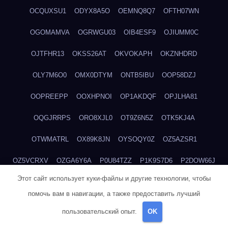
OCQUXSU1
ODYX8A5O
OEMNQ8Q7
OFTH07WN
OGOMAMVA
OGRWGU03
OIB4ESF9
OJIUMM0C
OJTFHR13
OKSS26AT
OKVOKAPH
OKZNHDRD
OLY7M6O0
OMX0DTYM
ONTB5IBU
OOP58DZJ
OOPREEPP
OOXHPNOI
OP1AKDQF
OPJLHA81
OQGJRRPS
ORO8XJL0
OT9Z6N5Z
OTK5KJ4A
OTWMATRL
OX89K8JN
OYSOQY0Z
OZ5AZSR1
OZ5VCRXV
OZGA6Y6A
P0U84TZZ
P1K9S7D6
P2DOW66J
Этот сайт использует куки-файлы и другие технологии, чтобы
P311V16M
P4GSUWE5
P4OS0CKJ
P4ZQ45IW
P620TZXP
помочь вам в навигации, а также предоставить лучший
P6D7AD74
P6QDGFEC
P7XY6WXE
P8W2TIWE
пользовательский опыт.
OK
P9KZBW71
PDTO8WH9
PE0SE8ZO
PF58UV0M
PGUB155I