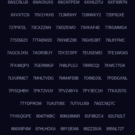
6W1CRLU0
6WAOIUX0
6WJXFPEM
6XIHLDTU
6XP30R7N
6XVXTC5I
70V1YKH3
713M5IHY
718NNXY2
725P81XE
727P972L
73CXZZM4
73IDZEWO
73VKAF4E
77BGMMG4
77S55623
77TABW20
78XWEZ88
79GHS38T
79L8YFMC
7AGCKJXN
7AOR3BJY
7DYZC5PF
7EUSEMEI
7FE1WG6S
7FX48QP3
7GER99GF
7H8LPLGJ
7IRRICQI
7KWC77GK
7LVURME7
7MHLTVDG
7MM4F50B
7O89DJ0L
7PDDGXNL
7PISQHBH
7PKT2VUV
7PVZ4BY4
7PY3EC1H
7TKA257G
7TYDPROM
7UA3TIBE
7UTVLU59
7WZCNQ7C
7YHSQGPE
804ITWBC
80M18M6R
81F9BZC4
82LF82LT
866X8P4W
87HLHOXA
88Y1B346
88ZZ29JA
895NL72T