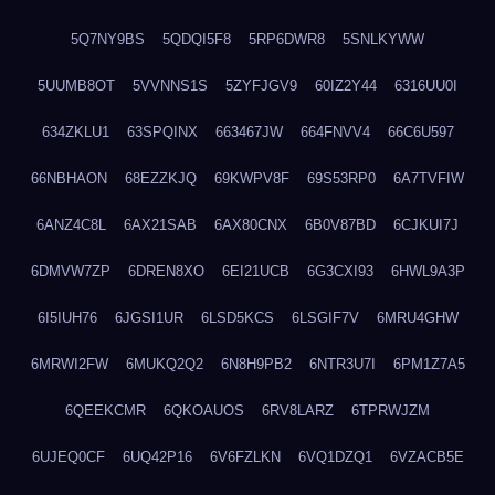
5Q7NY9BS
5QDQI5F8
5RP6DWR8
5SNLKYWW
5UUMB8OT
5VVNNS1S
5ZYFJGV9
60IZ2Y44
6316UU0I
634ZKLU1
63SPQINX
663467JW
664FNVV4
66C6U597
66NBHAON
68EZZKJQ
69KWPV8F
69S53RP0
6A7TVFIW
6ANZ4C8L
6AX21SAB
6AX80CNX
6B0V87BD
6CJKUI7J
6DMVW7ZP
6DREN8XO
6EI21UCB
6G3CXI93
6HWL9A3P
6I5IUH76
6JGSI1UR
6LSD5KCS
6LSGIF7V
6MRU4GHW
6MRWI2FW
6MUKQ2Q2
6N8H9PB2
6NTR3U7I
6PM1Z7A5
6QEEKCMR
6QKOAUOS
6RV8LARZ
6TPRWJZM
6UJEQ0CF
6UQ42P16
6V6FZLKN
6VQ1DZQ1
6VZACB5E