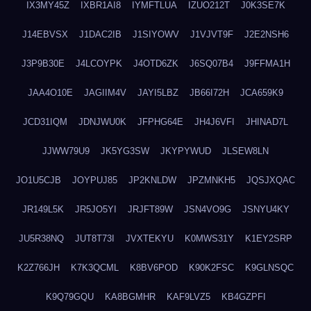
IX3MY45Z
IXBR1AI8
IYMFTLUA
IZUO212T
J0K3SE7K
J14EBVSX
J1DAC2IB
J1SIYOWV
J1VJVT9F
J2E2NSH6
J3P9B30E
J4LCOYPK
J4OTD6ZK
J6SQ07B4
J9FFMA1H
JAA4O10E
JAGIIM4V
JAYI5LBZ
JB66I72H
JCA659K9
JCD31IQM
JDNJWU0K
JFPHG64E
JH4J6VFI
JHINAD7L
JJWW79U9
JK5YG3SW
JKYPYWUD
JLSEW8LN
JO1U5CJB
JOYPUJ85
JP2KNLDW
JPZMNKH5
JQSJXQAC
JR149L5K
JR5JO5YI
JRJFT89W
JSN4VO9G
JSNYU4KY
JU5R38NQ
JUT8T73I
JVXTEKYU
K0MWS31Y
K1EY2SRP
K2Z766JH
K7K3QCML
K8BV6POD
K90K2FSC
K9GLNSQC
K9Q79GQU
KA8BGMHR
KAF9LVZ5
KB4GZPFI