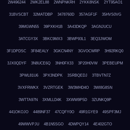
2W496244
2WK2EL88
2WNPNKRH
2YKK8NSK
2YT95AO1
31BVSCBT
32MATDBP
3478760D
357AGF1F
35HVS0VG
39MGWN55
39PXKH1B
3A43DKQP
3AGNJUCU
3ATCGY3X
3BKC9MX3
3BWP93L1
3EQ3JWOM
3F1DPDSC
3F84EALY
3GKCN4NY
3GVOCWRP
3H92RKQ0
3JX0QDYF
3N8UCE6Q
3NH0FX33
3P20H0VW
3PEBEUPM
3PWL81U6
3PX3NDPK
3SRBQEDJ
3TBVTN7Z
3VXFRWKX
3VZRTGEK
3W3MHD4O
3WI8G8SN
3WTTA97N
3XMLLD4K
3XWW9P5D
3ZUNKQ9P
441OKOJO
4489NF37
47CQFY0O
49R1GYE9
49SPF3MJ
49WWVPJU
4B1N5SGO
4DWPQY14
4E402GTO