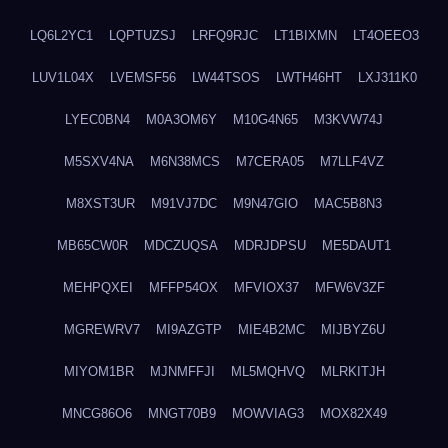
LQ6L2YC1
LQPTUZSJ
LRFQ9RJC
LT1BIXMN
LT4OEEO3
LUV1L04X
LVEMSF56
LW44TSOS
LWTH46HT
LXJ311K0
LYEC0BN4
M0A3OM6Y
M10G4N65
M3KVW74J
M5SXV4NA
M6N38MCS
M7CERA05
M7LLF4VZ
M8XST3UR
M91VJ7DC
M9N47GIO
MAC5B8N3
MB65CW0R
MDCZUQSA
MDRJDPSU
ME5DAUT1
MEHPQXEI
MFFP54OX
MFVIOX37
MFW6V3ZF
MGREWRV7
MI9AZGTP
MIE4B2MC
MIJBYZ6U
MIYOM1BR
MJNMFFJI
ML5MQHVQ
MLRKITJH
MNCG86O6
MNGT70B9
MOWVIAG3
MOX82X49