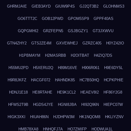
GHRMJAIE
GIEB3AYD
GIUW9P4S
GJ2QT3B2
GLOHNMS3
GO6TTT2C
GOB12PWD
GPOM5SP9
GPPF40AS
GQPGMHI2
GRZFEPN5
GSJBGZY1
GT3JXWVU
GTN4ZHY2
GTS2ZE4M
GXVEWHEJ
GZRZC405
H0YZ42IO
H1PBMAYM
H2MASRBB
H2OITBAT
H4ZIQ7DS
H55MU2PD
H5XERU2Q
H89M16VE
H906R061
H9E6DY5L
H9R8JKFZ
HACGF072
HAHNDK85
HC7B50HQ
HCPKPHIE
HDNJ1E18
HE8RTAHE
HE9K1CL2
HEAEV8I2
HF86Y2G8
HFWS2T9B
HGDS4JYE
HGNI8JBA
HI92Q96N
HIEPC07W
HIGK3XKI
HIUAH86N
HJDHPW3M
HK1NQOM8
HKLIYZNV
HMB78XA8
HNHQFJ7A
HO7ZMIFP
HODWUA1L