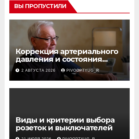
ВЫ ПРОПУСТИЛИ
Коррекция артериального
давления и состояния
сосудов в профилактике
2 АВГУСТА 2026
PIVOOPTYUG_R
инсульта
Виды и критерии выбора
розеток и выключателей
21 ИЮЛЯ 2026
PIVOOPTYUG_R