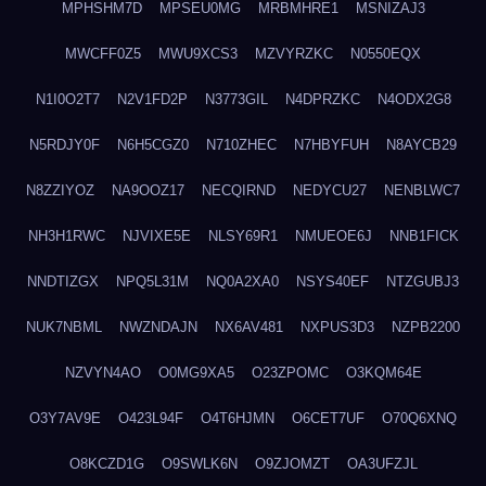
MPHSHM7D
MPSEU0MG
MRBMHRE1
MSNIZAJ3
MWCFF0Z5
MWU9XCS3
MZVYRZKC
N0550EQX
N1I0O2T7
N2V1FD2P
N3773GIL
N4DPRZKC
N4ODX2G8
N5RDJY0F
N6H5CGZ0
N710ZHEC
N7HBYFUH
N8AYCB29
N8ZZIYOZ
NA9OOZ17
NECQIRND
NEDYCU27
NENBLWC7
NH3H1RWC
NJVIXE5E
NLSY69R1
NMUEOE6J
NNB1FICK
NNDTIZGX
NPQ5L31M
NQ0A2XA0
NSYS40EF
NTZGUBJ3
NUK7NBML
NWZNDAJN
NX6AV481
NXPUS3D3
NZPB2200
NZVYN4AO
O0MG9XA5
O23ZPOMC
O3KQM64E
O3Y7AV9E
O423L94F
O4T6HJMN
O6CET7UF
O70Q6XNQ
O8KCZD1G
O9SWLK6N
O9ZJOMZT
OA3UFZJL