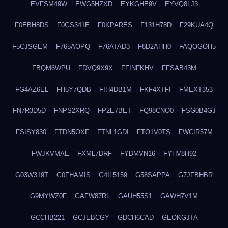
EVFSM49W
EWG5HZXD
EYKGHE9V
EYVQ8LJ3
F0EBH8DS
F0GS341E
F0KPARES
F131H78D
F29KUA4Q
F5CJSGEM
F765AOPQ
F76ATAD3
F8D2AHH0
FAQOGOH5
FBQM6WPU
FDVQ9X9X
FFINFKHV
FFSAB43M
FG4AZ6EL
FH5Y7QDB
FIH4DB1M
FKF4XTFI
FMEXT353
FN7R3D5D
FNPS2XRQ
FP2E7BET
FQ98CNO0
FSG0B4GJ
FSISY830
FTDN5OXF
FTNL1GDI
FTO1V0TS
FWCIR57M
FWJKVMAE
FXML7DRF
FYDMVN16
FYHV8H92
G03W319T
G0FHAMIS
G4IL5159
G58SAPPA
G7JFBHBR
G9MYWZ0F
GAFW87RL
GAUH55S1
GAWH7V1M
GCCHB221
GCJEBCGY
GDCH6CAD
GEOKGJTA