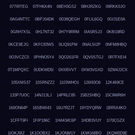
077IRTEG
07FH6X4N
08EH3GS2
08HJRZKG
09RKK0JO
0AG4NTTC
0BPJ04DK
0D38QEGH
0FLIL6GQ
0GI31E0A
0GRH7XSL
0H17NT32
0H7Y9RRM
0IA5RSJ3
0K8I19RD
0KCE9EJG
0KFC83WS
0LIQ91PM
0NALSI2P
0NFM8HBQ
0O3VCZC0
0PHNO5Y4
0QO261FR
0QV0STGJ
0R7FXEI4
0T1MPQXC
0UDKWD5I
0XI05VVT
0XW3VGXD
0ZM4J2CX
105XMS37
10SRNZZ2
1103WHO1
126I93O6
12K469CE
133P7UOC
14NJ13LJ
14PRLC85
15B2SHBQ
15C9WR6H
160ON64P
16SBWI43
16U7RZJT
19YDYQRW
1BR5X4KO
1CFFT9FI
1FIP186C
1HAKMC6P
1HDB3VUY
1I70CGZX
1IOKJ9IZ
1K1OOBX2
1KJONM1Y
1KMG68BO
1KQW0D9E