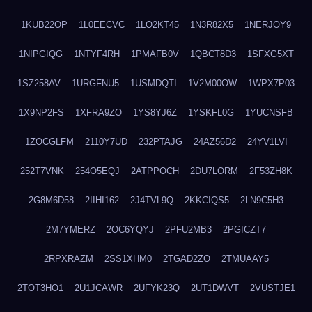
1KUB22OP
1L0EECVC
1LO2KT45
1N3R82X5
1NERJOY9
1NIPGIQG
1NTYF4RH
1PMAFB0V
1QBCT8D3
1SFXG5XT
1SZ258AV
1URGFNU5
1USMDQTI
1V2M00OW
1WPX7P03
1X9NP2FS
1XFRA9ZO
1YS8YJ6Z
1YSKFL0G
1YUCNSFB
1ZOCGLFM
2110Y7UD
232PTAJG
24AZ56D2
24YV1LVI
252T7VNK
254O5EQJ
2ATPPOCH
2DU7LORM
2F53ZH8K
2G8M6D58
2IIHI162
2J4TVL9Q
2KKCIQS5
2LN9C5H3
2M7YMERZ
2OC6YQYJ
2PFU2MB3
2PGICZT7
2RPXRAZM
2SS1XHM0
2TGAD2ZO
2TMUAAY5
2TOT3HO1
2U1JCAWR
2UFYK23Q
2UT1DWVT
2VUSTJE1