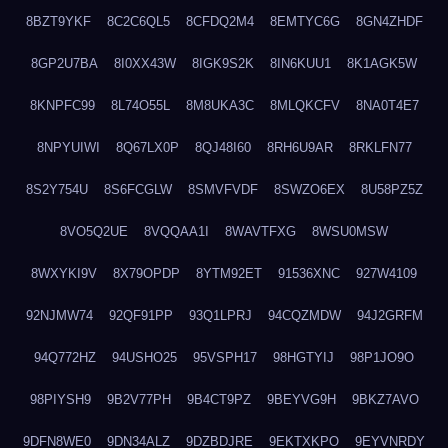
8BZT9YKF
8C2C6QL5
8CFDQ2M4
8EMTYC6G
8GN4ZHDF
8GP2U7BA
8I0XX43W
8IGK9S2K
8IN6KUU1
8K1AGK5W
8KNPFC99
8L74O55L
8M8UKA3C
8MLQKCFV
8NA0T4E7
8NPYUIWI
8Q67LX0P
8QJ48I60
8RH6U9AR
8RKLFN77
8S2Y754U
8S6FCGLW
8SMVFVDF
8SWZO6EX
8U58PZ5Z
8VO5Q2UE
8VQQAA1I
8WAVTFXG
8WSU0MSW
8WXYKI9V
8X79OPDP
8YTM92ET
91536XNC
927W4109
92NJMW74
92QF91PP
93Q1LPRJ
94CQZMDW
94J2GRFM
94Q772HZ
94USHO25
95VSPH17
98HGTYIJ
98P1JO9O
98PIYSH9
9B2V77PH
9B4CT9PZ
9BEYVG9H
9BKZ7AVO
9DFN8WE0
9DN34ALZ
9DZBDJRE
9EKTXKPO
9EYVNRDY