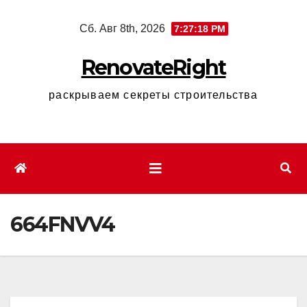
Перейти
Сб. Авг 8th, 2026
7:27:19 PM
к
содержимому
RenovateRight
раскрываем секреты строительства
664FNVV4