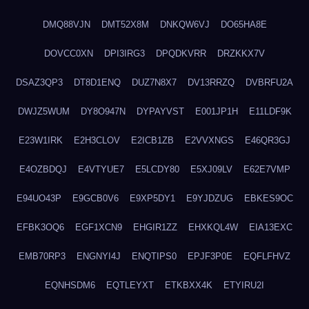
DMQ88VJN
DMT52X8M
DNKQW6VJ
DO65HA8E
DOVCC0XN
DPI3IRG3
DPQDKVRR
DRZKKX7V
DSAZ3QP3
DT8D1ENQ
DUZ7N8X7
DV13RRZQ
DVBRFU2A
DWJZ5WUM
DY8O947N
DYPAYVST
E001JP1H
E11LDF9K
E23W1IRK
E2H3CLOV
E2ICB1ZB
E2VVXNGS
E46QR3GJ
E4OZBDQJ
E4VTYUE7
E5LCDY80
E5XJ09LV
E62E7VMP
E94UO43P
E9GCB0V6
E9XP5DY1
E9YJDZUG
EBKES9OC
EFBK3OQ6
EGF1XCN9
EHGIR1ZZ
EHXKQL4W
EIA13EXC
EMB70RP3
ENGNYI4J
ENQTIPS0
EPJF3P0E
EQFLFHVZ
EQNHSDM6
EQTLEYXT
ETKBXX4K
ETYIRU2I