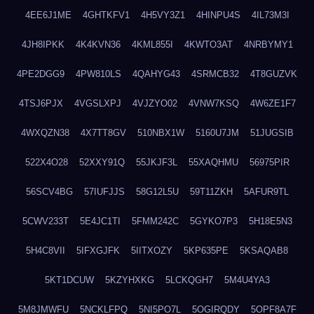
4EE6J1ME
4GHTKFV1
4H5VY3Z1
4HINPU4S
4IL73M3I
4JH8IPKK
4K4KVN36
4KML855I
4KWTO3AT
4NRBYMY1
4PE2DGG9
4PW810LS
4QAHYG43
4SRMCB32
4T8GUZVK
4TSJ6PJX
4VGSLXPJ
4VJZYO02
4VNW7KSQ
4W6ZE1F7
4WXQZN38
4X7TT8GV
510NBX1W
5160U7JM
51JUGSIB
522X4O28
52XXY91Q
55JKJF3L
55XAQHMU
56975PIR
56SCV4BG
57IUFJJS
58G12L5U
59T11ZKH
5AFUR9TL
5CWV233T
5E4JC1TI
5FMM242C
5GYKO7P3
5H18E5N3
5H4C8VII
5IFXGJFK
5IITXOZY
5KP635PE
5KSAQAB8
5KT1DCUW
5KZYHXKG
5LCKQGH7
5M4U4YA3
5M8JMWFU
5NCKLFPQ
5NI5PO7L
5OGIRQDY
5OPF8A7F