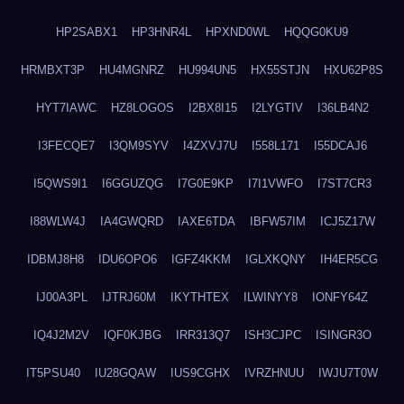
HP2SABX1
HP3HNR4L
HPXND0WL
HQQG0KU9
HRMBXT3P
HU4MGNRZ
HU994UN5
HX55STJN
HXU62P8S
HYT7IAWC
HZ8LOGOS
I2BX8I15
I2LYGTIV
I36LB4N2
I3FECQE7
I3QM9SYV
I4ZXVJ7U
I558L171
I55DCAJ6
I5QWS9I1
I6GGUZQG
I7G0E9KP
I7I1VWFO
I7ST7CR3
I88WLW4J
IA4GWQRD
IAXE6TDA
IBFW57IM
ICJ5Z17W
IDBMJ8H8
IDU6OPO6
IGFZ4KKM
IGLXKQNY
IH4ER5CG
IJ00A3PL
IJTRJ60M
IKYTHTEX
ILWINYY8
IONFY64Z
IQ4J2M2V
IQF0KJBG
IRR313Q7
ISH3CJPC
ISINGR3O
IT5PSU40
IU28GQAW
IUS9CGHX
IVRZHNUU
IWJU7T0W