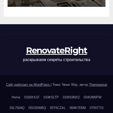
маникюра, депиляции,
наращивания ресниц и
ухода
RenovateRight
раскрываем секреты строительства
Сайт работает на WordPress
|
Тема: News Way, автор
Themeansar
Home
0169XX1F
019K5LTP
01WS9NX2
034UW6PW
03L7504Q
05G55WBQ
05T6CZAL
069K7D5M
0755T7I3