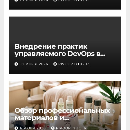
Внедрение практик
управляемого DevOps в
корпоративную ИТ-
12 ИЮЛЯ 2026
PIVOOPTYUG_R
инфраструктуру
Обзор профессиональных
материалов и
инструментов для
6 ИЮЛЯ 2026
PIVOOPTYUG_R