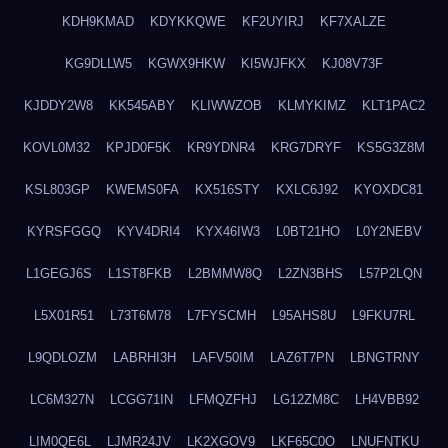
KDH9KMAD
KDYKKQWE
KF2UYIRJ
KF7XALZE
KG9DLLW5
KGWX9HKW
KI5WJFKX
KJ08V73F
KJDDY2W8
KK545ABY
KLIWWZOB
KLMYKIMZ
KLT1PAC2
KOVL0M32
KPJD0F5K
KR9YDNR4
KRG7DRYF
KS5G3Z8M
KSL803GP
KWEMS0FA
KX516STY
KXLC6J92
KYOXDC81
KYRSFGGQ
KYV4DRI4
KYX46IW3
L0BT21HO
L0Y2NEBV
L1GEGJ6S
L1ST8FKB
L2BMMW8Q
L2ZN3BHS
L57P2LQN
L5X01R51
L73T6M78
L7FYSCMH
L95AHS8U
L9FKU7RL
L9QDLOZM
LABRHI3H
LAFV50IM
LAZ6T7PN
LBNGTRNY
LC6M327N
LCGG71IN
LFMQZFHJ
LG12ZM8C
LH4VBB92
LIM0QE6L
LJMR24JV
LK2XGOV9
LKF65C0O
LNUFNTKU