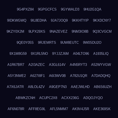
9G4PXZ84
9GPGCFCS
9GYWALD3
9HU2G1QA
9IDKWGWQ
9IL8EDHA
9JA7JOQ9
9KKHTYIP
9KXDCNY7
9KZY0X2M
9LPX29XS
9NAZEVEZ
9NM3IO8B
9Q3CVGCM
9QE0Y05S
9RJEMRTS
9UW8EUTC
9W0SDU2O
9X1M8G59
9X1RL5NO
9YJJZJ6M
A04LTO96
A1935LIQ
A1R67BR7
A2I3AZEC
A3GL614V
A4N5RYT3
A52WYVGW
A5Y3NWE2
A627I8F1
A6I3WV0B
A782U1QR
A7DADQHQ
A7X6JATR
A8LOL4ZV
A9GEP7N3
AAEJWLHD
AB6S6UZH
ABWKZCNH
ACUPC2X8
ACXX236G
ADQOJYQO
AF6N078R
AFF8EG9L
AFL5NMM7
AK9V4J5R
AKE369SK