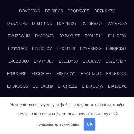
DOVCC0XN
DPI3IRG3
DPQDKVRR
DRZKKX7V
DSAZ3QP3
DT8D1ENQ
DUZ7N8X7
DV13RRZQ
DVBRFU2A
DWJZ5WUM
DY8O947N
DYPAYVST
E001JP1H
E11LDF9K
E23W1IRK
E2H3CLOV
E2ICB1ZB
E2VVXNGS
E46QR3GJ
E4OZBDQJ
E4VTYUE7
E5LCDY80
E5XJ09LV
E62E7VMP
E94UO43P
E9GCB0V6
E9XP5DY1
E9YJDZUG
EBKES9OC
EFBK3OQ6
EGF1XCN9
EHGIR1ZZ
EHXKQL4W
EIA13EXC
EMB70RP3
ENGNYI4J
ENQTIPS0
EPJF3P0E
EQFLFHVZ
Этот сайт использует куки-файлы и другие технологии, чтобы
EQNHSDM6
EQTLEYXT
ETKBXX4K
ETYIRU2I
помочь вам в навигации, а также предоставить лучший
EVFSM49W
EWG5HZXD
EYKGHE9V
EYVQ8LJ3
пользовательский опыт.
OK