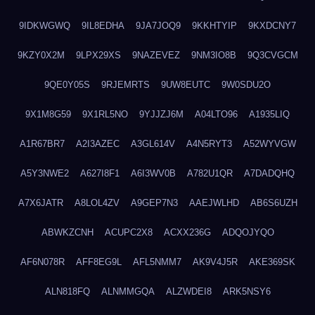
9IDKWGWQ
9IL8EDHA
9JA7JOQ9
9KKHTYIP
9KXDCNY7
9KZY0X2M
9LPX29XS
9NAZEVEZ
9NM3IO8B
9Q3CVGCM
9QE0Y05S
9RJEMRTS
9UW8EUTC
9W0SDU2O
9X1M8G59
9X1RL5NO
9YJJZJ6M
A04LTO96
A1935LIQ
A1R67BR7
A2I3AZEC
A3GL614V
A4N5RYT3
A52WYVGW
A5Y3NWE2
A627I8F1
A6I3WV0B
A782U1QR
A7DADQHQ
A7X6JATR
A8LOL4ZV
A9GEP7N3
AAEJWLHD
AB6S6UZH
ABWKZCNH
ACUPC2X8
ACXX236G
ADQOJYQO
AF6N078R
AFF8EG9L
AFL5NMM7
AK9V4J5R
AKE369SK
ALN818FQ
ALNMMGQA
ALZWDEI8
ARK5NSY6