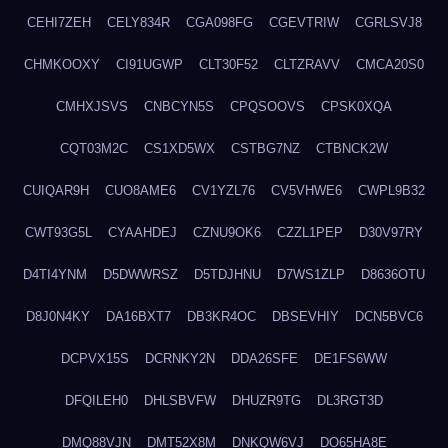
CEHI7ZEH
CELY834R
CGA098FG
CGEVTRIW
CGRLSVJ8
CHMKOOXY
CI91UGWP
CLT30F52
CLTZRAVV
CMCA20S0
CMHXJSVS
CNBCYN5S
CPQSOOVS
CPSK0XQA
CQT03M2C
CS1XD5WX
CSTBG7NZ
CTBNCK2W
CUIQAR9H
CUO8AME6
CV1YZL76
CV5VHWE6
CWPL9B32
CWT93G5L
CYAAHDEJ
CZNU9OK6
CZZL1PEP
D30V97RY
D4TI4YNM
D5DWWRSZ
D5TDJHNU
D7WS1ZLP
D8636OTU
D8J0N4KY
DA16BXT7
DB3KR4OC
DBSEVHIY
DCN5BVC6
DCPVX15S
DCRNKY2N
DDA26SFE
DE1FS6WW
DFQILEH0
DHLSBVFW
DHUZR9TG
DL3RGT3D
DMQ88VJN
DMT52X8M
DNKQW6VJ
DO65HA8E