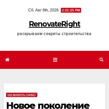
Перейти
Сб. Авг 8th, 2026
2:21:26 PM
к
содержимому
RenovateRight
раскрываем секреты строительства
КАК ВЫБРАТЬ ГАДЖЕТ
Новое поколение