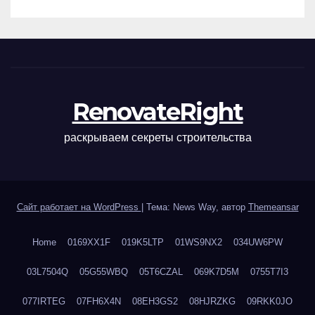
ухода
RenovateRight
раскрываем секреты строительства
Сайт работает на WordPress
|
Тема: News Way, автор
Themeansar
Home
0169XX1F
019K5LTP
01WS9NX2
034UW6PW
03L7504Q
05G55WBQ
05T6CZAL
069K7D5M
0755T7I3
077IRTEG
07FH6X4N
08EH3GS2
08HJRZKG
09RKK0JO