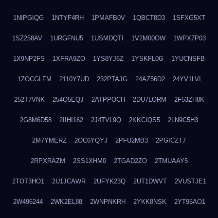
1NIPGIQG
1NTYF4RH
1PMAFB0V
1QBCT8D3
1SFXG5XT
1SZ258AV
1URGFNU5
1USMDQTI
1V2M00OW
1WPX7P03
1X9NP2FS
1XFRA9ZO
1YS8YJ6Z
1YSKFL0G
1YUCNSFB
1ZOCGLFM
2110Y7UD
232PTAJG
24AZ56D2
24YV1LVI
252T7VNK
254O5EQJ
2ATPPOCH
2DU7LORM
2F53ZH8K
2G8M6D58
2IIHI162
2J4TVL9Q
2KKCIQS5
2LN9C5H3
2M7YMERZ
2OC6YQYJ
2PFU2MB3
2PGICZT7
2RPXRAZM
2SS1XHM0
2TGAD2ZO
2TMUAAY5
2TOT3HO1
2U1JCAWR
2UFYK23Q
2UT1DWVT
2VUSTJE1
2W496244
2WK2EL88
2WNPNKRH
2YKK8NSK
2YT95AO1