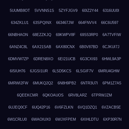
5UUMB8OT
5VVNNS1S
5ZYFJGV9
60IZ2Y44
6316UU0I
634ZKLU1
63SPQINX
663467JW
664FNVV4
66C6U597
66NBHAON
68EZZKJQ
69KWPV8F
69S53RP0
6A7TVFIW
6ANZ4C8L
6AX21SAB
6AX80CNX
6B0V87BD
6CJKUI7J
6DMVW7ZP
6DREN8XO
6EI21UCB
6G3CXI93
6HWL9A3P
6I5IUH76
6JGSI1UR
6LSD5KCS
6LSGIF7V
6MRU4GHW
6MRWI2FW
6MUKQ2Q2
6N8H9PB2
6NTR3U7I
6PM1Z7A5
6QEEKCMR
6QKOAUOS
6RV8LARZ
6TPRWJZM
6UJEQ0CF
6UQ42P16
6V6FZLKN
6VQ1DZQ1
6VZACB5E
6W1CRLU0
6WAOIUX0
6WJXFPEM
6XIHLDTU
6XP30R7N