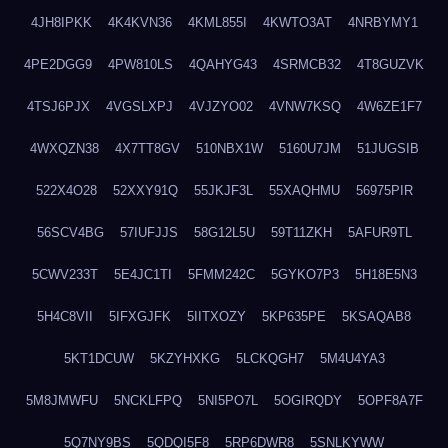
4JH8IPKK
4K4KVN36
4KML855I
4KWTO3AT
4NRBYMY1
4PE2DGG9
4PW810LS
4QAHYG43
4SRMCB32
4T8GUZVK
4TSJ6PJX
4VGSLXPJ
4VJZYO02
4VNW7KSQ
4W6ZE1F7
4WXQZN38
4X7TT8GV
510NBX1W
5160U7JM
51JUGSIB
522X4O28
52XXY91Q
55JKJF3L
55XAQHMU
56975PIR
56SCV4BG
57IUFJJS
58G12L5U
59T11ZKH
5AFUR9TL
5CWV233T
5E4JC1TI
5FMM242C
5GYKO7P3
5H18E5N3
5H4C8VII
5IFXGJFK
5IITXOZY
5KP635PE
5KSAQAB8
5KT1DCUW
5KZYHXKG
5LCKQGH7
5M4U4YA3
5M8JMWFU
5NCKLFPQ
5NI5PO7L
5OGIRQDY
5OPF8A7F
5Q7NY9BS
5QDQI5F8
5RP6DWR8
5SNLKYWW