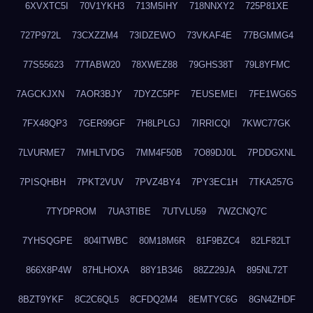
6XVXTC5I
70V1YKH3
713M5IHY
718NNXY2
725P81XE
727P972L
73CXZZM4
73IDZEWO
73VKAF4E
77BGMMG4
77S55623
77TABW20
78XWEZ88
79GHS38T
79L8YFMC
7AGCKJXN
7AOR3BJY
7DYZC5PF
7EUSEMEI
7FE1WG6S
7FX48QP3
7GER99GF
7H8LPLGJ
7IRRICQI
7KWC77GK
7LVURME7
7MHLTVDG
7MM4F50B
7O89DJ0L
7PDDGXNL
7PISQHBH
7PKT2VUV
7PVZ4BY4
7PY3EC1H
7TKA257G
7TYDPROM
7UA3TIBE
7UTVLU59
7WZCNQ7C
7YHSQGPE
804ITWBC
80M18M6R
81F9BZC4
82LF82LT
866X8P4W
87HLHOXA
88Y1B346
88ZZ29JA
895NL72T
8BZT9YKF
8C2C6QL5
8CFDQ2M4
8EMTYC6G
8GN4ZHDF