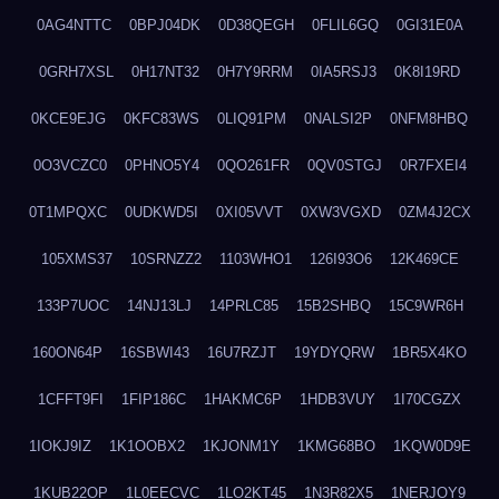
0AG4NTTC
0BPJ04DK
0D38QEGH
0FLIL6GQ
0GI31E0A
0GRH7XSL
0H17NT32
0H7Y9RRM
0IA5RSJ3
0K8I19RD
0KCE9EJG
0KFC83WS
0LIQ91PM
0NALSI2P
0NFM8HBQ
0O3VCZC0
0PHNO5Y4
0QO261FR
0QV0STGJ
0R7FXEI4
0T1MPQXC
0UDKWD5I
0XI05VVT
0XW3VGXD
0ZM4J2CX
105XMS37
10SRNZZ2
1103WHO1
126I93O6
12K469CE
133P7UOC
14NJ13LJ
14PRLC85
15B2SHBQ
15C9WR6H
160ON64P
16SBWI43
16U7RZJT
19YDYQRW
1BR5X4KO
1CFFT9FI
1FIP186C
1HAKMC6P
1HDB3VUY
1I70CGZX
1IOKJ9IZ
1K1OOBX2
1KJONM1Y
1KMG68BO
1KQW0D9E
1KUB22OP
1L0EECVC
1LO2KT45
1N3R82X5
1NERJOY9