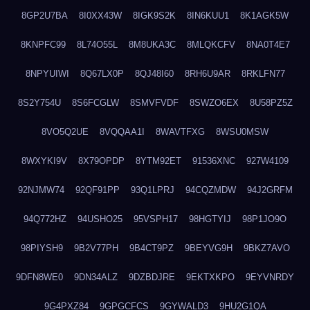
8GP2U7BA
8I0XX43W
8IGK9S2K
8IN6KUU1
8K1AGK5W
8KNPFC99
8L74O55L
8M8UKA3C
8MLQKCFV
8NA0T4E7
8NPYUIWI
8Q67LX0P
8QJ48I60
8RH6U9AR
8RKLFN77
8S2Y754U
8S6FCGLW
8SMVFVDF
8SWZO6EX
8U58PZ5Z
8VO5Q2UE
8VQQAA1I
8WAVTFXG
8WSU0MSW
8WXYKI9V
8X79OPDP
8YTM92ET
91536XNC
927W4109
92NJMW74
92QF91PP
93Q1LPRJ
94CQZMDW
94J2GRFM
94Q772HZ
94USHO25
95VSPH17
98HGTYIJ
98P1JO9O
98PIYSH9
9B2V77PH
9B4CT9PZ
9BEYVG9H
9BKZ7AVO
9DFN8WE0
9DN34ALZ
9DZBDJRE
9EKTXKPO
9EYVNRDY
9G4PXZ84
9GPGCFCS
9GYWALD3
9HU2G1QA