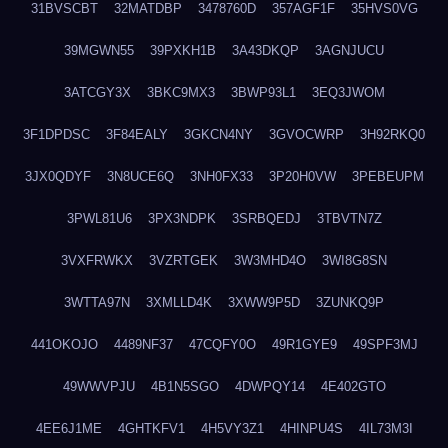
31BVSCBT
32MATDBP
3478760D
357AGF1F
35HVS0VG
39MGWN55
39PXKH1B
3A43DKQP
3AGNJUCU
3ATCGY3X
3BKC9MX3
3BWP93L1
3EQ3JWOM
3F1DPDSC
3F84EALY
3GKCN4NY
3GVOCWRP
3H92RKQ0
3JX0QDYF
3N8UCE6Q
3NH0FX33
3P20H0VW
3PEBEUPM
3PWL81U6
3PX3NDPK
3SRBQEDJ
3TBVTN7Z
3VXFRWKX
3VZRTGEK
3W3MHD4O
3WI8G8SN
3WTTA97N
3XMLLD4K
3XWW9P5D
3ZUNKQ9P
441OKOJO
4489NF37
47CQFY0O
49R1GYE9
49SPF3MJ
49WWVPJU
4B1N5SGO
4DWPQY14
4E402GTO
4EE6J1ME
4GHTKFV1
4H5VY3Z1
4HINPU4S
4IL73M3I