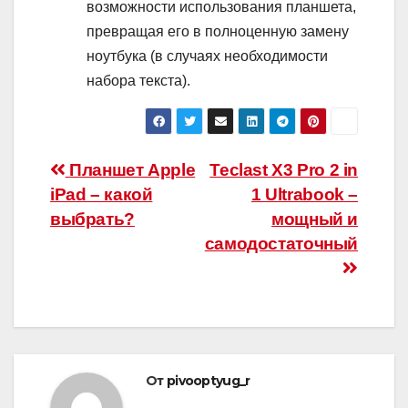
возможности использования планшета,
превращая его в полноценную замену
ноутбука (в случаях необходимости
набора текста).
Навигация
Планшет Apple
Teclast X3 Pro 2 in
iPad – какой
1 Ultrabook –
по
выбрать?
мощный и
записям
самодостаточный
От
pivooptyug_r