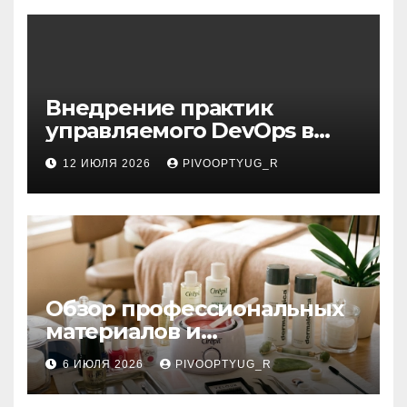
Внедрение практик
управляемого DevOps в
корпоративную ИТ-
12 ИЮЛЯ 2026
PIVOOPTYUG_R
инфраструктуру
Обзор профессиональных
материалов и
инструментов для
6 ИЮЛЯ 2026
PIVOOPTYUG_R
маникюра, депиляции,
наращивания ресниц и