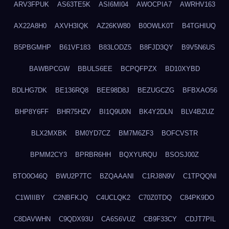
ARV3FPUK
AS63TE5K
ASI6MI04
AWOCPIA7
AWRHV163
AX22A8H0
AXVH3IQK
AZ26KW80
B0OWLK0T
B4TGHIUQ
B5PBGMHP
B61VF183
B83LODZ5
B8FJD3QY
B9V5N6US
BAWBPCGW
BBULS6EE
BCPQFPZX
BD10XYBD
BDLHG7DK
BE136RQ8
BEE98D8J
BEZUGCZG
BFBXAO56
BHP8Y6FF
BHR75HZV
BI1Q9U0N
BK4Y2DLN
BLV4BZUZ
BLX2MXBK
BM0YD7CZ
BM7M6ZF3
BOFCVSTR
BPMM2CY3
BPRBR6HH
BQXYURQU
BSOSJ00Z
BTO0O46Q
BWU2P7TC
BZQAAANI
C1RJ8N9V
C1TPQQNI
C1WIIIBY
C2NBFKJQ
C4UCLQK2
C70Z0TDQ
C84PK9DO
C8DAVWHN
C9QDX93U
CA6S6VUZ
CB9F33CY
CDJT7PIL