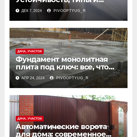
применение
ДЕК 7, 2024
PIVOOPTYUG_R
ДАЧА, УЧАСТОК
Фундамент монолитная
плита под ключ: все, что
нужно знать
АПР 24, 2024
PIVOOPTYUG_R
ДАЧА, УЧАСТОК
Автоматические ворота
для дома: современное