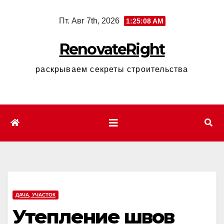
Перейти
Пт. Авг 7th, 2026
1:25:09 AM
к
содержимому
RenovateRight
раскрываем секреты строительства
ДАЧА, УЧАСТОК
Утепление швов