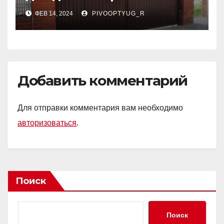
решение для комфортной
ФЕВ 14, 2024
PIVOOPTYUG_R
жизни
Добавить комментарий
Для отправки комментария вам необходимо
авторизоваться
.
Поиск
Поиск