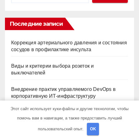
Последние записи
Коррекция артериального давления и состояния
сосудов в профилактике инсульта
Виды и критерии выбора розеток и
выключателей
Внедрение практик управляемого DevOps в
корпоративную ИТ-инфраструктуру
Этот сайт использует куки-файлы и другие технологии, чтобы
Обзор профессиональных материалов и
помочь вам в навигации, а также предоставить лучший
инструментов для маникюра, депиляции,
наращивания ресниц и ухода
пользовательский опыт.
OK