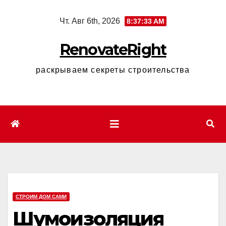
Перейти
Чт. Авг 6th, 2026
8:37:35 AM
к
содержимому
RenovateRight
раскрываем секреты строительства
СТРОИМ ДОМ САМИ
Шумоизоляция