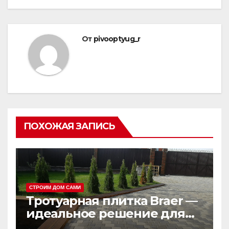
От
pivooptyug_r
ПОХОЖАЯ ЗАПИСЬ
СТРОИМ ДОМ САМИ
Тротуарная плитка Braer —
идеальное решение для
вашего ландшафта