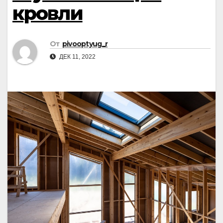
кровли
От
pivooptyug_r
ДЕК 11, 2022