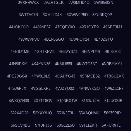
3VXFRWKX
3VZRTGEK
3W3MHD4O
3WI8G8SN
3WTTA97N
3XMLLD4K
3XWW9P5D
3ZUNKQ9P
441OKOJO
4489NF37
47CQFY0O
49R1GYE9
49SPF3MJ
49WWVPJU
4B1N5SGO
4DWPQY14
4E402GTO
4EE6J1ME
4GHTKFV1
4H5VY3Z1
4HINPU4S
4IL73M3I
4JH8IPKK
4K4KVN36
4KML855I
4KWTO3AT
4NRBYMY1
4PE2DGG9
4PW810LS
4QAHYG43
4SRMCB32
4T8GUZVK
4TSJ6PJX
4VGSLXPJ
4VJZYO02
4VNW7KSQ
4W6ZE1F7
4WXQZN38
4X7TT8GV
510NBX1W
5160U7JM
51JUGSIB
522X4O28
52XXY91Q
55JKJF3L
55XAQHMU
56975PIR
56SCV4BG
57IUFJJS
58G12L5U
59T11ZKH
5AFUR9TL