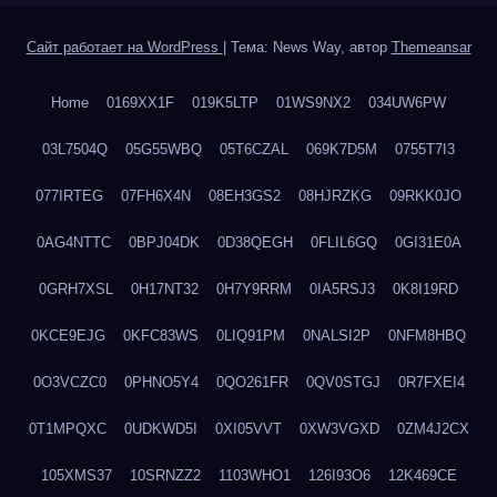
Сайт работает на WordPress
|
Тема: News Way, автор
Themeansar
Home
0169XX1F
019K5LTP
01WS9NX2
034UW6PW
03L7504Q
05G55WBQ
05T6CZAL
069K7D5M
0755T7I3
077IRTEG
07FH6X4N
08EH3GS2
08HJRZKG
09RKK0JO
0AG4NTTC
0BPJ04DK
0D38QEGH
0FLIL6GQ
0GI31E0A
0GRH7XSL
0H17NT32
0H7Y9RRM
0IA5RSJ3
0K8I19RD
0KCE9EJG
0KFC83WS
0LIQ91PM
0NALSI2P
0NFM8HBQ
0O3VCZC0
0PHNO5Y4
0QO261FR
0QV0STGJ
0R7FXEI4
0T1MPQXC
0UDKWD5I
0XI05VVT
0XW3VGXD
0ZM4J2CX
105XMS37
10SRNZZ2
1103WHO1
126I93O6
12K469CE