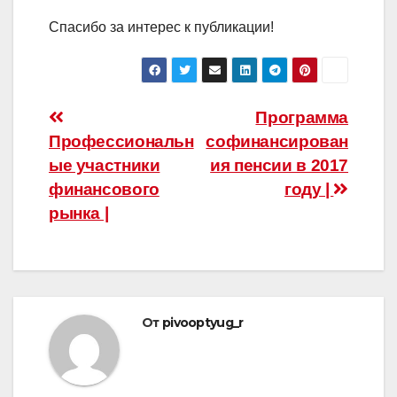
Спасибо за интерес к публикации!
Навигация
Программа
Профессиональн
софинансирован
по
ые участники
ия пенсии в 2017
записям
финансового
году |
рынка |
От
pivooptyug_r