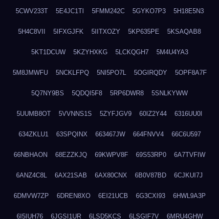
5CWV233T
5E4JC1TI
5FMM242C
5GYKO7P3
5H18E5N3
5H4C8VII
5IFXGJFK
5IITXOZY
5KP635PE
5KSAQAB8
5KT1DCUW
5KZYHXKG
5LCKQGH7
5M4U4YA3
5M8JMWFU
5NCKLFPQ
5NI5PO7L
5OGIRQDY
5OPF8A7F
5Q7NY9BS
5QDQI5F8
5RP6DWR8
5SNLKYWW
5UUMB8OT
5VVNNS1S
5ZYFJGV9
60IZ2Y44
6316UU0I
634ZKLU1
63SPQINX
663467JW
664FNVV4
66C6U597
66NBHAON
68EZZKJQ
69KWPV8F
69S53RP0
6A7TVFIW
6ANZ4C8L
6AX21SAB
6AX80CNX
6B0V87BD
6CJKUI7J
6DMVW7ZP
6DREN8XO
6EI21UCB
6G3CXI93
6HWL9A3P
6I5IUH76
6JGSI1UR
6LSD5KCS
6LSGIF7V
6MRU4GHW