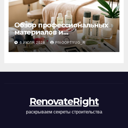
Обзор профессиональных
материалов и
инструментов для
6 ИЮЛЯ 2026
PIVOOPTYUG_R
маникюра, депиляции,
наращивания ресниц и
ухода
RenovateRight
раскрываем секреты строительства