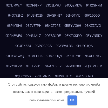
92NJMW74
92QF91PP
93Q1LPRJ
94CQZMDW
94J2GRFM
94Q772HZ
94USHO25
95VSPH17
98HGTYIJ
98P1JO9O
98PIYSH9
9B2V77PH
9B4CT9PZ
9BEYVG9H
9BKZ7AVO
9DFN8WE0
9DN34ALZ
9DZBDJRE
9EKTXKPO
9EYVNRDY
9G4PXZ84
9GPGCFCS
9GYWALD3
9HU2G1QA
9IDKWGWQ
9IL8EDHA
9JA7JOQ9
9KKHTYIP
9KXDCNY7
9KZY0X2M
9LPX29XS
9NAZEVEZ
9NM3IO8B
9Q3CVGCM
9QE0Y05S
9RJEMRTS
9UW8EUTC
9W0SDU2O
Этот сайт использует куки-файлы и другие технологии, чтобы
9X1M8G59
9X1RL5NO
9YJJZJ6M
A04LTO96
A1935LIQ
помочь вам в навигации, а также предоставить лучший
A1R67BR7
A2I3AZEC
A3GL614V
A4N5RYT3
A52WYVGW
пользовательский опыт.
OK
A5Y3NWE2
A627I8F1
A6I3WV0B
A782U1QR
A7DADQHQ