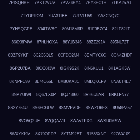
7PISQHBH
7PKT2VUV
7PVZ4BY4
7PY3EC1H
7TKA257G
7TYDPROM
7UA3TIBE
7UTVLU59
7WZCNQ7C
7YHSQGPE
804ITWBC
80M18M6R
81F9BZC4
82LF82LT
866X8P4W
87HLHOXA
88Y1B346
88ZZ29JA
895NL72T
8BZT9YKF
8C2C6QL5
8CFDQ2M4
8EMTYC6G
8GN4ZHDF
8GP2U7BA
8I0XX43W
8IGK9S2K
8IN6KUU1
8K1AGK5W
8KNPFC99
8L74O55L
8M8UKA3C
8MLQKCFV
8NA0T4E7
8NPYUIWI
8Q67LX0P
8QJ48I60
8RH6U9AR
8RKLFN77
8S2Y754U
8S6FCGLW
8SMVFVDF
8SWZO6EX
8U58PZ5Z
8VO5Q2UE
8VQQAA1I
8WAVTFXG
8WSU0MSW
8WXYKI9V
8X79OPDP
8YTM92ET
91536XNC
927W4109