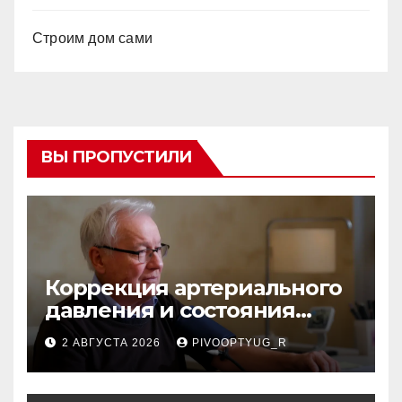
Строим дом сами
ВЫ ПРОПУСТИЛИ
Коррекция артериального
давления и состояния
сосудов в профилактике
2 АВГУСТА 2026
PIVOOPTYUG_R
инсульта