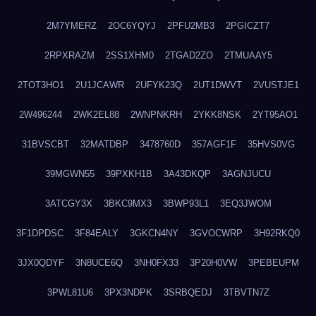
2M7YMERZ
2OC6YQYJ
2PFU2MB3
2PGICZT7
2RPXRAZM
2SS1XHM0
2TGAD2ZO
2TMUAAY5
2TOT3HO1
2U1JCAWR
2UFYK23Q
2UT1DWVT
2VUSTJE1
2W496244
2WK2EL88
2WNPNKRH
2YKK8NSK
2YT95AO1
31BVSCBT
32MATDBP
3478760D
357AGF1F
35HVS0VG
39MGWN55
39PXKH1B
3A43DKQP
3AGNJUCU
3ATCGY3X
3BKC9MX3
3BWP93L1
3EQ3JWOM
3F1DPDSC
3F84EALY
3GKCN4NY
3GVOCWRP
3H92RKQ0
3JX0QDYF
3N8UCE6Q
3NH0FX33
3P20H0VW
3PEBEUPM
3PWL81U6
3PX3NDPK
3SRBQEDJ
3TBVTN7Z