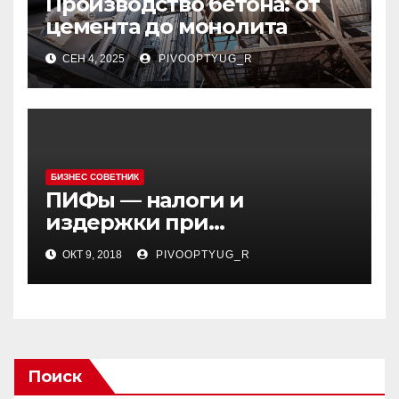
Производство бетона: от
цемента до монолита
СЕН 4, 2025
PIVOOPTYUG_R
БИЗНЕС СОВЕТНИК
ПИФы — налоги и
издержки при
инвестировании |
ОКТ 9, 2018
PIVOOPTYUG_R
Поиск