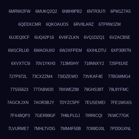
6MRWI2FW
6MUKQ2Q2
6N8H9PB2
6NTR3U7I
6PM1Z7A5
6QEEKCMR
6QKOAUOS
6RV8LARZ
6TPRWJZM
6UJEQ0CF
6UQ42P16
6V6FZLKN
6VQ1DZQ1
6VZACB5E
6W1CRLU0
6WAOIUX0
6WJXFPEM
6XIHLDTU
6XP30R7N
6XVXTC5I
70V1YKH3
713M5IHY
718NNXY2
725P81XE
727P972L
73CXZZM4
73IDZEWO
73VKAF4E
77BGMMG4
77S55623
77TABW20
78XWEZ88
79GHS38T
79L8YFMC
7AGCKJXN
7AOR3BJY
7DYZC5PF
7EUSEMEI
7FE1WG6S
7FX48QP3
7GER99GF
7H8LPLGJ
7IRRICQI
7KWC77GK
7LVURME7
7MHLTVDG
7MM4F50B
7O89DJ0L
7PDDGXNL