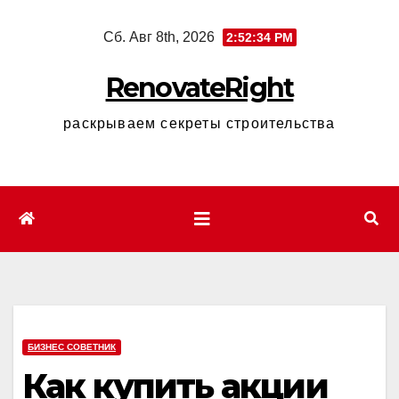
Перейти
Сб. Авг 8th, 2026
2:52:35 PM
к
содержимому
RenovateRight
раскрываем секреты строительства
БИЗНЕС СОВЕТНИК
Как купить акции