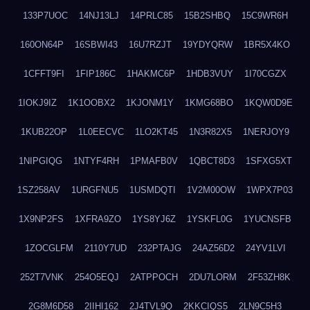
133P7UOC
14NJ13LJ
14PRLC85
15B2SHBQ
15C9WR6H
160ON64P
16SBWI43
16U7RZJT
19YDYQRW
1BR5X4KO
1CFFT9FI
1FIP186C
1HAKMC6P
1HDB3VUY
1I70CGZX
1IOKJ9IZ
1K1OOBX2
1KJONM1Y
1KMG68BO
1KQW0D9E
1KUB22OP
1L0EECVC
1LO2KT45
1N3R82X5
1NERJOY9
1NIPGIQG
1NTYF4RH
1PMAFB0V
1QBCT8D3
1SFXG5XT
1SZ258AV
1URGFNU5
1USMDQTI
1V2M00OW
1WPX7P03
1X9NP2FS
1XFRA9ZO
1YS8YJ6Z
1YSKFL0G
1YUCNSFB
1ZOCGLFM
2110Y7UD
232PTAJG
24AZ56D2
24YV1LVI
252T7VNK
254O5EQJ
2ATPPOCH
2DU7LORM
2F53ZH8K
2G8M6D58
2IIHI162
2J4TVL9Q
2KKCIQS5
2LN9C5H3