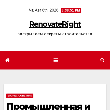
Перейти
Чт. Авг 6th, 2026
8:38:52 PM
к
содержимому
RenovateRight
раскрываем секреты строительства
БИЗНЕС СОВЕТНИК
Промышленная и