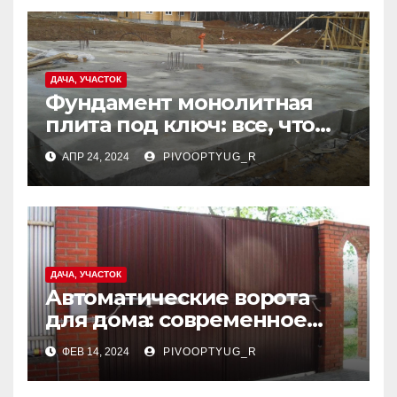
ДАЧА, УЧАСТОК
Фундамент монолитная
плита под ключ: все, что
нужно знать
АПР 24, 2024
PIVOOPTYUG_R
ДАЧА, УЧАСТОК
Автоматические ворота
для дома: современное
решение для комфортной
ФЕВ 14, 2024
PIVOOPTYUG_R
жизни