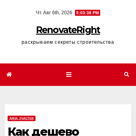
Перейти
Чт. Авг 6th, 2026
5:03:39 PM
к
содержимому
RenovateRight
раскрываем секреты строительства
ДАЧА, УЧАСТОК
Как дешево