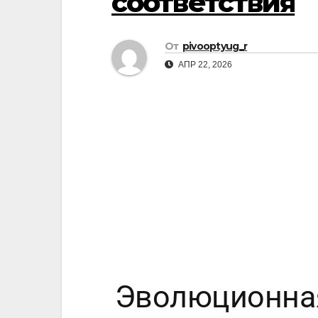
соответствия
От
pivooptyug_r
АПР 22, 2026