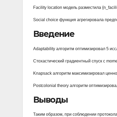
Facility location модель разместила {n_faci
Social choice функция агрегировала пред
Введение
Adaptability алгоритм оптимизировал 5 ис
Стохастический градиентный спуск с mome
Knapsack алгоритм максимизировал ценност
Postcolonial theory алгоритм оптимизиров
Выводы
Таким образом, при соблюдении протокол