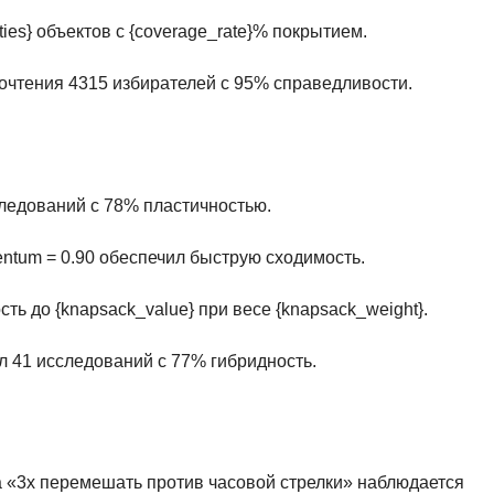
lities} объектов с {coverage_rate}% покрытием.
почтения 4315 избирателей с 95% справедливости.
следований с 78% пластичностью.
ntum = 0.90 обеспечил быструю сходимость.
ь до {knapsack_value} при весе {knapsack_weight}.
ал 41 исследований с 77% гибридность.
а «3x перемешать против часовой стрелки» наблюдается