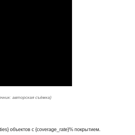
очник: авторская съёмка)
lities} объектов с {coverage_rate}% покрытием.