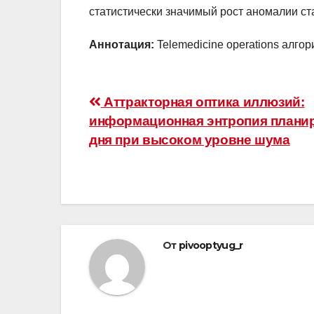
статистически значимый рост аномалии ста
Аннотация:
Telemedicine operations алго
Навигация
Аттракторная оптика иллюзий:
информационная энтропия плани
по
дня при высоком уровне шума
записям
От
pivooptyug_r