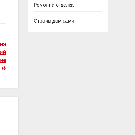
Ремонт и отделка
Строим дом сами
рия
кий
вне
и