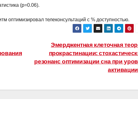
тистика (p=0.06).
ритм оптимизировал телеконсультаций с % доступностью.
Эмерджентная клеточная тео
рования
прокрастинации: стохастичес
резонанс оптимизации сна при уро
активаци