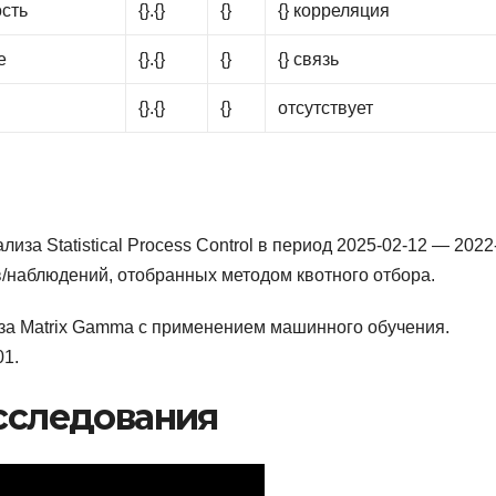
ость
{}.{}
{}
{} корреляция
е
{}.{}
{}
{} связь
{}.{}
{}
отсутствует
за Statistical Process Control в период 2025-02-12 — 2022
в/наблюдений, отобранных методом квотного отбора.
за Matrix Gamma с применением машинного обучения.
01.
сследования