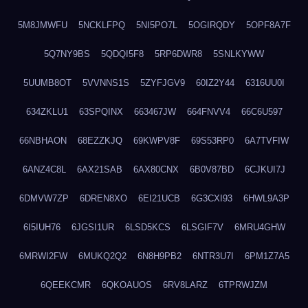
5M8JMWFU
5NCKLFPQ
5NI5PO7L
5OGIRQDY
5OPF8A7F
5Q7NY9BS
5QDQI5F8
5RP6DWR8
5SNLKYWW
5UUMB8OT
5VVNNS1S
5ZYFJGV9
60IZ2Y44
6316UU0I
634ZKLU1
63SPQINX
663467JW
664FNVV4
66C6U597
66NBHAON
68EZZKJQ
69KWPV8F
69S53RP0
6A7TVFIW
6ANZ4C8L
6AX21SAB
6AX80CNX
6B0V87BD
6CJKUI7J
6DMVW7ZP
6DREN8XO
6EI21UCB
6G3CXI93
6HWL9A3P
6I5IUH76
6JGSI1UR
6LSD5KCS
6LSGIF7V
6MRU4GHW
6MRWI2FW
6MUKQ2Q2
6N8H9PB2
6NTR3U7I
6PM1Z7A5
6QEEKCMR
6QKOAUOS
6RV8LARZ
6TPRWJZM