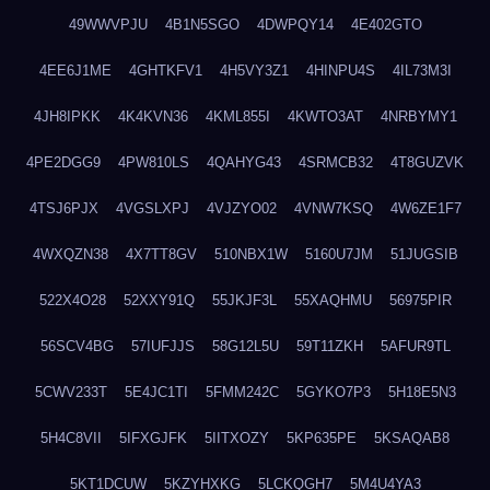
49WWVPJU
4B1N5SGO
4DWPQY14
4E402GTO
4EE6J1ME
4GHTKFV1
4H5VY3Z1
4HINPU4S
4IL73M3I
4JH8IPKK
4K4KVN36
4KML855I
4KWTO3AT
4NRBYMY1
4PE2DGG9
4PW810LS
4QAHYG43
4SRMCB32
4T8GUZVK
4TSJ6PJX
4VGSLXPJ
4VJZYO02
4VNW7KSQ
4W6ZE1F7
4WXQZN38
4X7TT8GV
510NBX1W
5160U7JM
51JUGSIB
522X4O28
52XXY91Q
55JKJF3L
55XAQHMU
56975PIR
56SCV4BG
57IUFJJS
58G12L5U
59T11ZKH
5AFUR9TL
5CWV233T
5E4JC1TI
5FMM242C
5GYKO7P3
5H18E5N3
5H4C8VII
5IFXGJFK
5IITXOZY
5KP635PE
5KSAQAB8
5KT1DCUW
5KZYHXKG
5LCKQGH7
5M4U4YA3