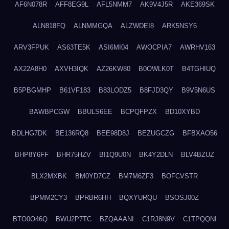
AF6N078R
AFF8EG9L
AFL5NMM7
AK9V4J5R
AKE369SK
ALN818FQ
ALNMMGQA
ALZWDEI8
ARK5NSY6
ARV3FPUK
AS63TE5K
ASI6MI04
AWOCPIA7
AWRHV163
AX22A8H0
AXVH3IQK
AZ26KW80
B0OWLK0T
B4TGHIUQ
B5PBGMHP
B61VF183
B83LODZ5
B8FJD3QY
B9V5N6US
BAWBPCGW
BBULS6EE
BCPQFPZX
BD10XYBD
BDLHG7DK
BE136RQ8
BEE98D8J
BEZUGCZG
BFBXAO56
BHP8Y6FF
BHR75HZV
BI1Q9U0N
BK4Y2DLN
BLV4BZUZ
BLX2MXBK
BM0YD7CZ
BM7M6ZF3
BOFCVSTR
BPMM2CY3
BPRBR6HH
BQXYURQU
BSOSJ00Z
BTO0O46Q
BWU2P7TC
BZQAAANI
C1RJ8N9V
C1TPQQNI