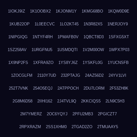
1IOKJ9IZ
1K1OOBX2
1KJONM1Y
1KMG68BO
1KQW0D9E
1KUB22OP
1L0EECVC
1LO2KT45
1N3R82X5
1NERJOY9
1NIPGIQG
1NTYF4RH
1PMAFB0V
1QBCT8D3
1SFXG5XT
1SZ258AV
1URGFNU5
1USMDQTI
1V2M00OW
1WPX7P03
1X9NP2FS
1XFRA9ZO
1YS8YJ6Z
1YSKFL0G
1YUCNSFB
1ZOCGLFM
2110Y7UD
232PTAJG
24AZ56D2
24YV1LVI
252T7VNK
254O5EQJ
2ATPPOCH
2DU7LORM
2F53ZH8K
2G8M6D58
2IIHI162
2J4TVL9Q
2KKCIQS5
2LN9C5H3
2M7YMERZ
2OC6YQYJ
2PFU2MB3
2PGICZT7
2RPXRAZM
2SS1XHM0
2TGAD2ZO
2TMUAAY5