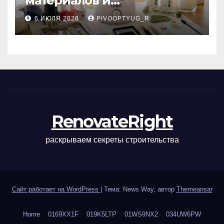
материалов и
инструментов для
6 ИЮЛЯ 2026
PIVOOPTYUG_R
маникюра, депиляции,
наращивания ресниц и
ухода
RenovateRight
раскрываем секреты строительства
Сайт работает на WordPress
|
Тема: News Way, автор
Themeansar
Home
0169XX1F
019K5LTP
01WS9NX2
034UW6PW