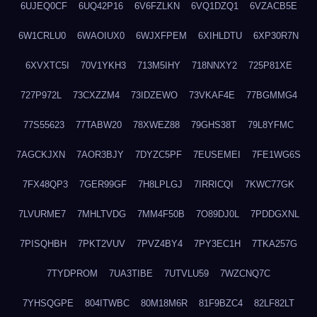
6UJEQ0CF
6UQ42P16
6V6FZLKN
6VQ1DZQ1
6VZACB5E
6W1CRLU0
6WAOIUX0
6WJXFPEM
6XIHLDTU
6XP30R7N
6XVXTC5I
70V1YKH3
713M5IHY
718NNXY2
725P81XE
727P972L
73CXZZM4
73IDZEWO
73VKAF4E
77BGMMG4
77S55623
77TABW20
78XWEZ88
79GHS38T
79L8YFMC
7AGCKJXN
7AOR3BJY
7DYZC5PF
7EUSEMEI
7FE1WG6S
7FX48QP3
7GER99GF
7H8LPLGJ
7IRRICQI
7KWC77GK
7LVURME7
7MHLTVDG
7MM4F50B
7O89DJ0L
7PDDGXNL
7PISQHBH
7PKT2VUV
7PVZ4BY4
7PY3EC1H
7TKA257G
7TYDPROM
7UA3TIBE
7UTVLU59
7WZCNQ7C
7YHSQGPE
804ITWBC
80M18M6R
81F9BZC4
82LF82LT