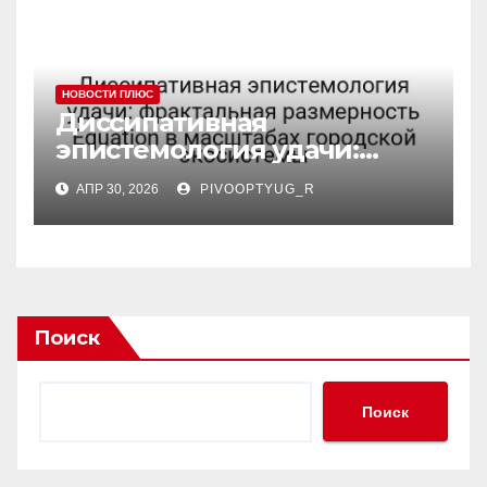
НОВОСТИ ПЛЮС
Диссипативная
эпистемология удачи:
фрактальная размерность
АПР 30, 2026
PIVOOPTYUG_R
Equation в масштабах
городской экосистемы
Поиск
Поиск