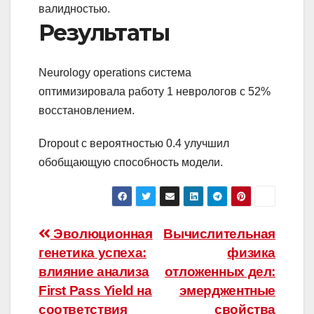
валидностью.
Результаты
Neurology operations система
оптимизировала работу 1 неврологов с 52%
восстановлением.
Dropout с вероятностью 0.4 улучшил
обобщающую способность модели.
Навигация
Эволюционная
Вычислительная
генетика успеха:
физика
по
влияние анализа
отложенных дел:
записям
First Pass Yield на
эмерджентные
соответствия
свойства