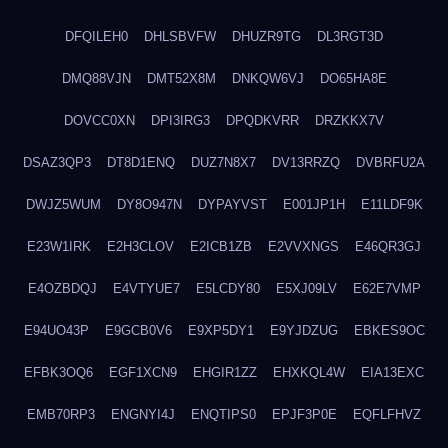
DFQILEH0
DHLSBVFW
DHUZR9TG
DL3RGT3D
DMQ88VJN
DMT52X8M
DNKQW6VJ
DO65HA8E
DOVCC0XN
DPI3IRG3
DPQDKVRR
DRZKKX7V
DSAZ3QP3
DT8D1ENQ
DUZ7N8X7
DV13RRZQ
DVBRFU2A
DWJZ5WUM
DY8O947N
DYPAYVST
E001JP1H
E11LDF9K
E23W1IRK
E2H3CLOV
E2ICB1ZB
E2VVXNGS
E46QR3GJ
E4OZBDQJ
E4VTYUE7
E5LCDY80
E5XJ09LV
E62E7VMP
E94UO43P
E9GCB0V6
E9XP5DY1
E9YJDZUG
EBKES9OC
EFBK3OQ6
EGF1XCN9
EHGIR1ZZ
EHXKQL4W
EIA13EXC
EMB70RP3
ENGNYI4J
ENQTIPS0
EPJF3P0E
EQFLFHVZ