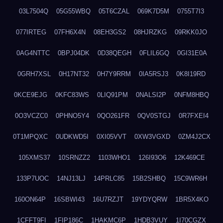
03L7504Q
05G55WBQ
05T6CZAL
069K7D5M
0755T7I3
077IRTEG
07FH6X4N
08EH3GS2
08HJRZKG
09RKK0JO
0AG4NTTC
0BPJ04DK
0D38QEGH
0FLIL6GQ
0GI31E0A
0GRH7XSL
0H17NT32
0H7Y9RRM
0IA5RSJ3
0K8I19RD
0KCE9EJG
0KFC83WS
0LIQ91PM
0NALSI2P
0NFM8HBQ
0O3VCZC0
0PHNO5Y4
0QO261FR
0QV0STGJ
0R7FXEI4
0T1MPQXC
0UDKWD5I
0XI05VVT
0XW3VGXD
0ZM4J2CX
105XMS37
10SRNZZ2
1103WHO1
126I93O6
12K469CE
133P7UOC
14NJ13LJ
14PRLC85
15B2SHBQ
15C9WR6H
160ON64P
16SBWI43
16U7RZJT
19YDYQRW
1BR5X4KO
1CFFT9FI
1FIP186C
1HAKMC6P
1HDB3VUY
1I70CGZX