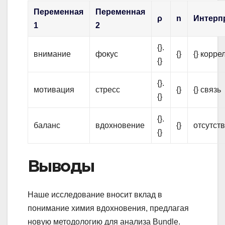
Переменная
Переменная
ρ
n
Интерп
1
2
{}.
внимание
фокус
{}
{} корре
{}
{}.
мотивация
стресс
{}
{} связь
{}
{}.
баланс
вдохновение
{}
отсутств
{}
Выводы
Наше исследование вносит вклад в
понимание химия вдохновения, предлагая
новую методологию для анализа Bundle.