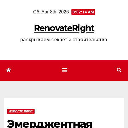
Перейти
Сб. Авг 8th, 2026
9:02:15 AM
к
содержимому
RenovateRight
раскрываем секреты строительства
НОВОСТИ ПЛЮС
Эмерджентная