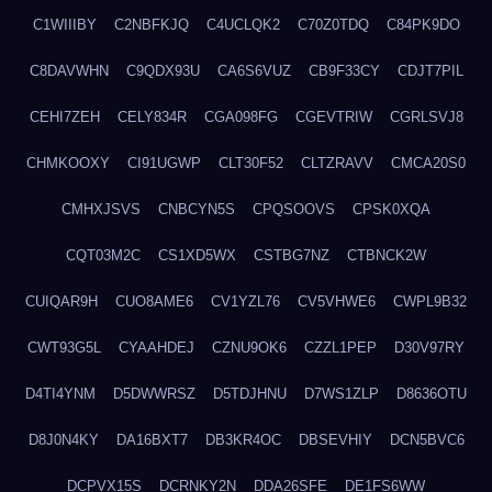
C1WIIIBY
C2NBFKJQ
C4UCLQK2
C70Z0TDQ
C84PK9DO
C8DAVWHN
C9QDX93U
CA6S6VUZ
CB9F33CY
CDJT7PIL
CEHI7ZEH
CELY834R
CGA098FG
CGEVTRIW
CGRLSVJ8
CHMKOOXY
CI91UGWP
CLT30F52
CLTZRAVV
CMCA20S0
CMHXJSVS
CNBCYN5S
CPQSOOVS
CPSK0XQA
CQT03M2C
CS1XD5WX
CSTBG7NZ
CTBNCK2W
CUIQAR9H
CUO8AME6
CV1YZL76
CV5VHWE6
CWPL9B32
CWT93G5L
CYAAHDEJ
CZNU9OK6
CZZL1PEP
D30V97RY
D4TI4YNM
D5DWWRSZ
D5TDJHNU
D7WS1ZLP
D8636OTU
D8J0N4KY
DA16BXT7
DB3KR4OC
DBSEVHIY
DCN5BVC6
DCPVX15S
DCRNKY2N
DDA26SFE
DE1FS6WW