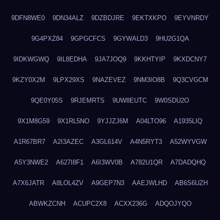
9DFN8WE0
9DN34ALZ
9DZBDJRE
9EKTXKPO
9EYVNRDY
9G4PXZ84
9GPGCFCS
9GYWALD3
9HU2G1QA
9IDKWGWQ
9IL8EDHA
9JA7JOQ9
9KKHTYIP
9KXDCNY7
9KZY0X2M
9LPX29XS
9NAZEVEZ
9NM3IO8B
9Q3CVGCM
9QE0Y05S
9RJEMRTS
9UW8EUTC
9W0SDU2O
9X1M8G59
9X1RL5NO
9YJJZJ6M
A04LTO96
A1935LIQ
A1R67BR7
A2I3AZEC
A3GL614V
A4N5RYT3
A52WYVGW
A5Y3NWE2
A627I8F1
A6I3WV0B
A782U1QR
A7DADQHQ
A7X6JATR
A8LOL4ZV
A9GEP7N3
AAEJWLHD
AB6S6UZH
ABWKZCNH
ACUPC2X8
ACXX236G
ADQOJYQO