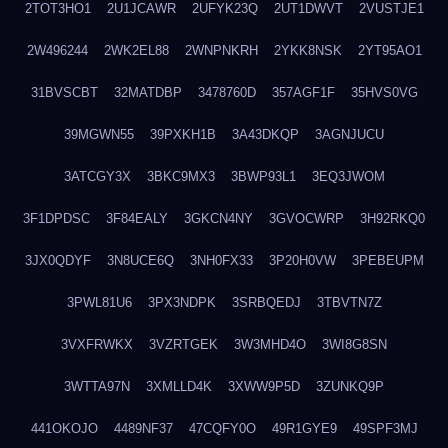
2TOT3HO1
2U1JCAWR
2UFYK23Q
2UT1DWVT
2VUSTJE1
2W496244
2WK2EL88
2WNPNKRH
2YKK8NSK
2YT95AO1
31BVSCBT
32MATDBP
3478760D
357AGF1F
35HVS0VG
39MGWN55
39PXKH1B
3A43DKQP
3AGNJUCU
3ATCGY3X
3BKC9MX3
3BWP93L1
3EQ3JWOM
3F1DPDSC
3F84EALY
3GKCN4NY
3GVOCWRP
3H92RKQ0
3JX0QDYF
3N8UCE6Q
3NH0FX33
3P20H0VW
3PEBEUPM
3PWL81U6
3PX3NDPK
3SRBQEDJ
3TBVTN7Z
3VXFRWKX
3VZRTGEK
3W3MHD4O
3WI8G8SN
3WTTA97N
3XMLLD4K
3XWW9P5D
3ZUNKQ9P
441OKOJO
4489NF37
47CQFY0O
49R1GYE9
49SPF3MJ