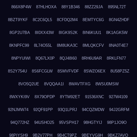
866X8P4W
87HLHOXA
88Y1B346
88ZZ29JA
895NL72T
8BZT9YKF
8C2C6QL5
8CFDQ2M4
8EMTYC6G
8GN4ZHDF
8GP2U7BA
8I0XX43W
8IGK9S2K
8IN6KUU1
8K1AGK5W
8KNPFC99
8L74O55L
8M8UKA3C
8MLQKCFV
8NA0T4E7
8NPYUIWI
8Q67LX0P
8QJ48I60
8RH6U9AR
8RKLFN77
8S2Y754U
8S6FCGLW
8SMVFVDF
8SWZO6EX
8U58PZ5Z
8VO5Q2UE
8VQQAA1I
8WAVTFXG
8WSU0MSW
8WXYKI9V
8X79OPDP
8YTM92ET
91536XNC
927W4109
92NJMW74
92QF91PP
93Q1LPRJ
94CQZMDW
94J2GRFM
94Q772HZ
94USHO25
95VSPH17
98HGTYIJ
98P1JO9O
98PIYSH9
9B2V77PH
9B4CT9PZ
9BEYVG9H
9BKZ7AVO