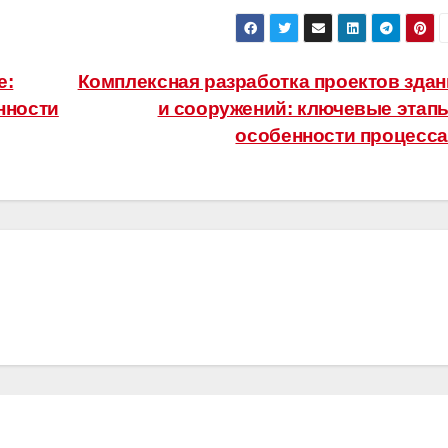
е:
Комплексная разработка проектов зда
нности
и сооружений: ключевые этап
особенности процесс