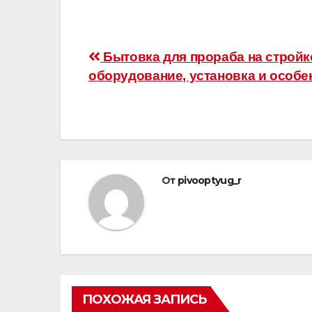
Навигация
Бытовка для прораба на стройк
оборудование, установка и особе
по
записям
От
pivooptyug_r
ПОХОЖАЯ ЗАПИСЬ