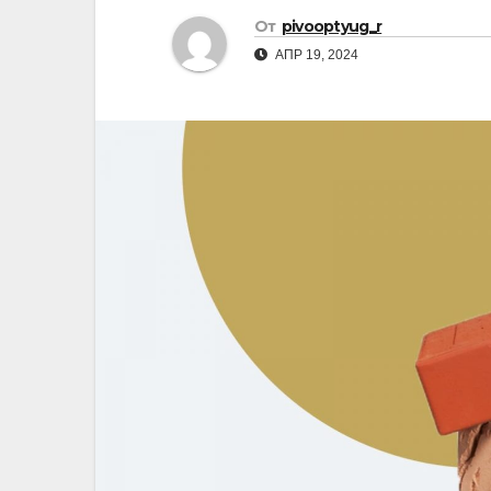
От
pivooptyug_r
АПР 19, 2024