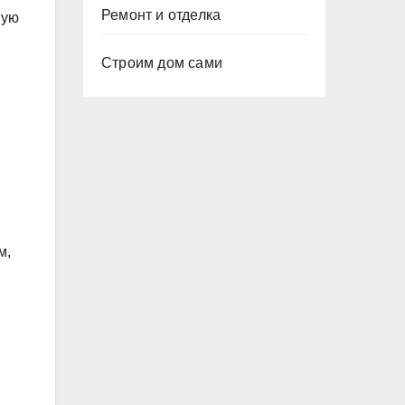
Ремонт и отделка
ную
Строим дом сами
и
м,