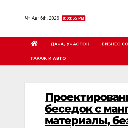
Перейти
к
Чт. Авг 6th, 2026
9:03:56 PM
содержимому
ДАЧА, УЧАСТОК
БИЗНЕС С
ГАРАЖ И АВТО
Проектирован
беседок с ман
материалы, бе