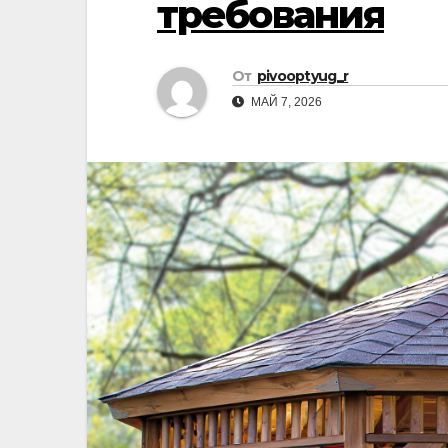
требования
От
pivooptyug_r
МАЙ 7, 2026