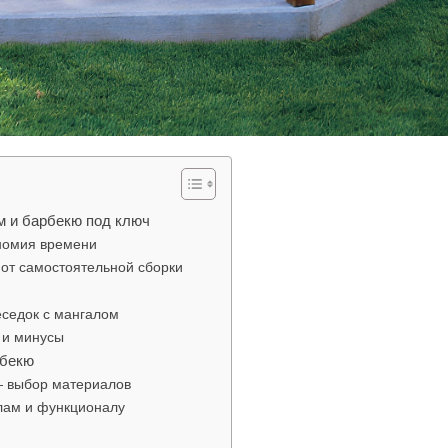
м и барбекю под ключ
номия времени
 от самостоятельной сборки
седок с мангалом
 и минусы
рбекю
— выбор материалов
лам и функционалу