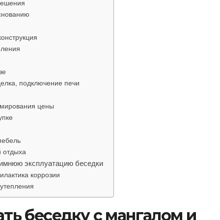
решения
основанию
конструкция
мления
зе
делка, подключение печи
рмирования цены
упке
мебель
й отдыха
зимнюю эксплуатацию беседки
илактика коррозии
 утепления
ть беседку с мангалом и