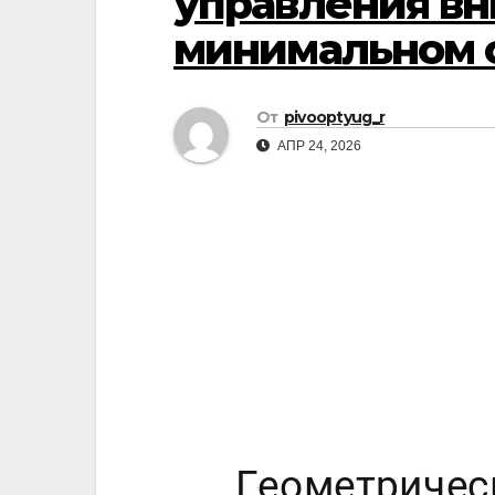
управления в
минимальном 
От
pivooptyug_r
АПР 24, 2026