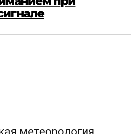
ниманием при
сигнале