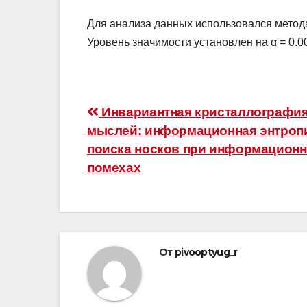
Для анализа данных использовался метод
Уровень значимости установлен на α = 0.0
Навигация
Инвариантная кристаллографи
мыслей: информационная энтроп
по
поиска носков при информацион
записям
помехах
От
pivooptyug_r