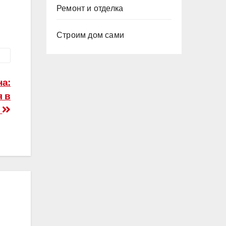
Ремонт и отделка
Строим дом сами
на:
 в
е