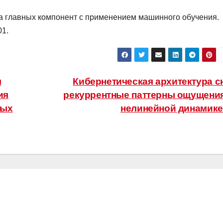
а главных компонент с применением машинного обучения.
01.
я
Кибернетическая архитектура с
ия
рекуррентные паттерны ощущения
ных
нелинейной динамик