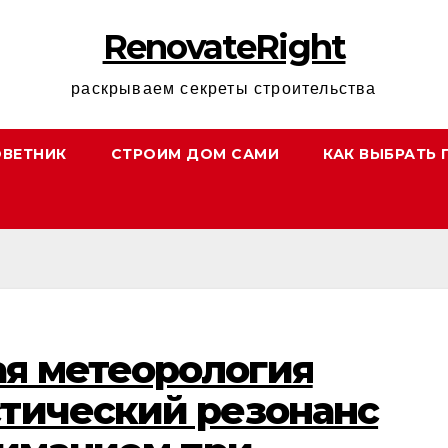
RenovateRight
раскрываем секреты строительства
ОВЕТНИК
СТРОИМ ДОМ САМИ
КАК ВЫБРАТЬ 
я метеорология
стический резонанс