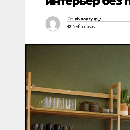
интерьер без 
От
pivooptyug_r
МАЙ 22, 2026