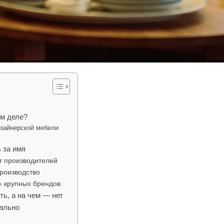
ом деле?
зайнерской мебели
 за имя
т производителей
роизводство
» крупных брендов
ть, а на чем — нет
уально