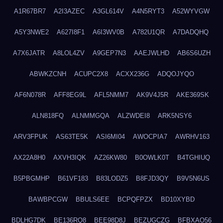
A1R67BR7
A2I3AZEC
A3GL614V
A4N5RYT3
A52WYVGW
A5Y3NWE2
A627I8F1
A6I3WV0B
A782U1QR
A7DADQHQ
A7X6JATR
A8LOL4ZV
A9GEP7N3
AAEJWLHD
AB6S6UZH
ABWKZCNH
ACUPC2X8
ACXX236G
ADQOJYQO
AF6N078R
AFF8EG9L
AFL5NMM7
AK9V4J5R
AKE369SK
ALN818FQ
ALNMMGQA
ALZWDEI8
ARK5NSY6
ARV3FPUK
AS63TE5K
ASI6MI04
AWOCPIA7
AWRHV163
AX22A8H0
AXVH3IQK
AZ26KW80
B0OWLK0T
B4TGHIUQ
B5PBGMHP
B61VF183
B83LODZ5
B8FJD3QY
B9V5N6US
BAWBPCGW
BBULS6EE
BCPQFPZX
BD10XYBD
BDLHG7DK
BE136RQ8
BEE98D8J
BEZUGCZG
BFBXAO56