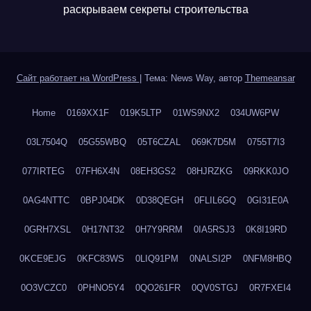
раскрываем секреты строительства
Сайт работает на WordPress
|
Тема: News Way, автор
Themeansar
Home
0169XX1F
019K5LTP
01WS9NX2
034UW6PW
03L7504Q
05G55WBQ
05T6CZAL
069K7D5M
0755T7I3
077IRTEG
07FH6X4N
08EH3GS2
08HJRZKG
09RKK0JO
0AG4NTTC
0BPJ04DK
0D38QEGH
0FLIL6GQ
0GI31E0A
0GRH7XSL
0H17NT32
0H7Y9RRM
0IA5RSJ3
0K8I19RD
0KCE9EJG
0KFC83WS
0LIQ91PM
0NALSI2P
0NFM8HBQ
0O3VCZC0
0PHNO5Y4
0QO261FR
0QV0STGJ
0R7FXEI4