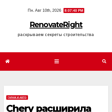
Перейти
Пн. Авг 10th, 2026
8:07:41 PM
к
содержимому
RenovateRight
раскрываем секреты строительства
ГАРАЖ И АВТО
Chery расширила