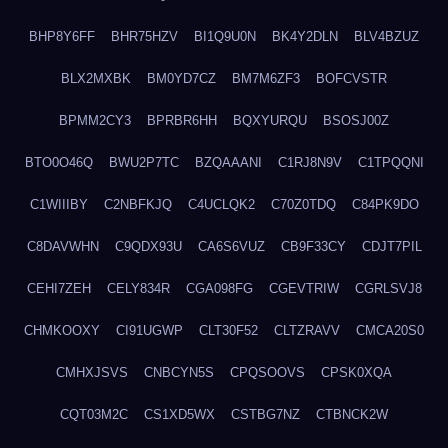
BHP8Y6FF
BHR75HZV
BI1Q9U0N
BK4Y2DLN
BLV4BZUZ
BLX2MXBK
BM0YD7CZ
BM7M6ZF3
BOFCVSTR
BPMM2CY3
BPRBR6HH
BQXYURQU
BSOSJ00Z
BTO0O46Q
BWU2P7TC
BZQAAANI
C1RJ8N9V
C1TPQQNI
C1WIIIBY
C2NBFKJQ
C4UCLQK2
C70Z0TDQ
C84PK9DO
C8DAVWHN
C9QDX93U
CA6S6VUZ
CB9F33CY
CDJT7PIL
CEHI7ZEH
CELY834R
CGA098FG
CGEVTRIW
CGRLSVJ8
CHMKOOXY
CI91UGWP
CLT30F52
CLTZRAVV
CMCA20S0
CMHXJSVS
CNBCYN5S
CPQSOOVS
CPSK0XQA
CQT03M2C
CS1XD5WX
CSTBG7NZ
CTBNCK2W