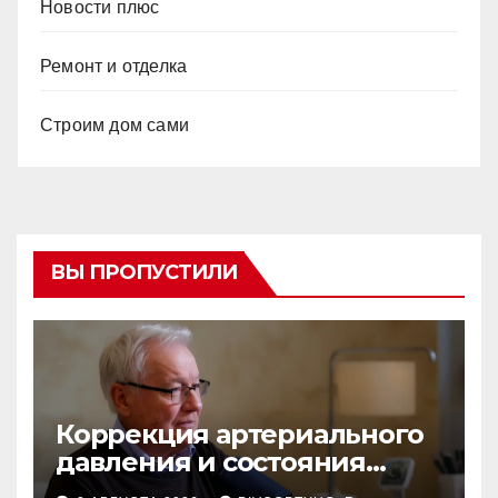
Новости плюс
Ремонт и отделка
Строим дом сами
ВЫ ПРОПУСТИЛИ
Коррекция артериального
давления и состояния
сосудов в профилактике