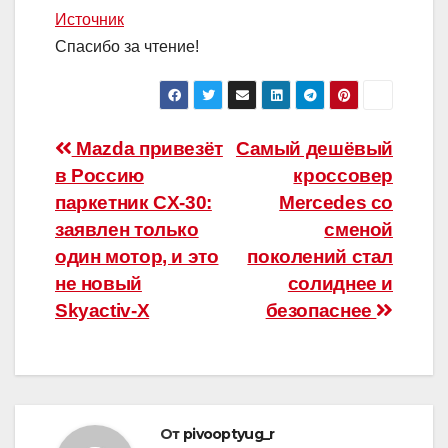
Источник
Спасибо за чтение!
Навигация
Mazda привезёт
Самый дешёвый
в Россию
кроссовер
по
паркетник CX-30:
Mercedes со
записям
заявлен только
сменой
один мотор, и это
поколений стал
не новый
солиднее и
Skyactiv-X
безопаснее
От
pivooptyug_r