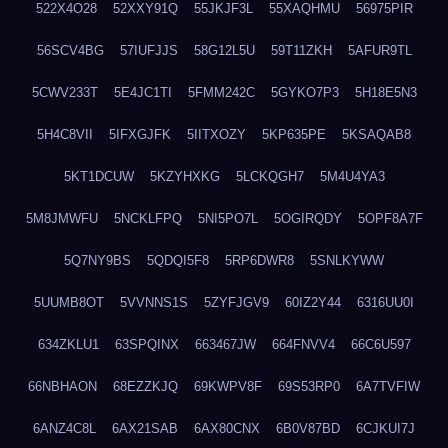
522X4O28
52XXY91Q
55JKJF3L
55XAQHMU
56975PIR
56SCV4BG
57IUFJJS
58G12L5U
59T11ZKH
5AFUR9TL
5CWV233T
5E4JC1TI
5FMM242C
5GYKO7P3
5H18E5N3
5H4C8VII
5IFXGJFK
5IITXOZY
5KP635PE
5KSAQAB8
5KT1DCUW
5KZYHXKG
5LCKQGH7
5M4U4YA3
5M8JMWFU
5NCKLFPQ
5NI5PO7L
5OGIRQDY
5OPF8A7F
5Q7NY9BS
5QDQI5F8
5RP6DWR8
5SNLKYWW
5UUMB8OT
5VVNNS1S
5ZYFJGV9
60IZ2Y44
6316UU0I
634ZKLU1
63SPQINX
663467JW
664FNVV4
66C6U597
66NBHAON
68EZZKJQ
69KWPV8F
69S53RP0
6A7TVFIW
6ANZ4C8L
6AX21SAB
6AX80CNX
6B0V87BD
6CJKUI7J