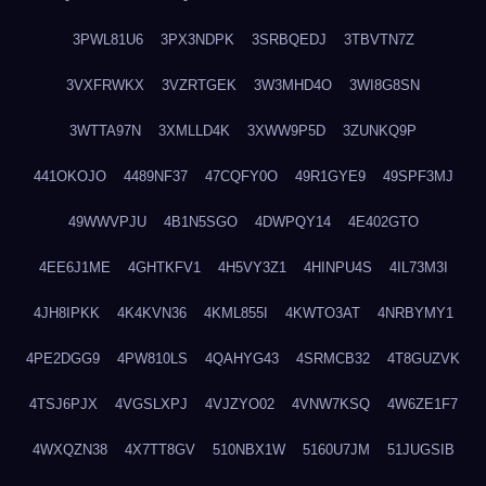
3PWL81U6
3PX3NDPK
3SRBQEDJ
3TBVTN7Z
3VXFRWKX
3VZRTGEK
3W3MHD4O
3WI8G8SN
3WTTA97N
3XMLLD4K
3XWW9P5D
3ZUNKQ9P
441OKOJO
4489NF37
47CQFY0O
49R1GYE9
49SPF3MJ
49WWVPJU
4B1N5SGO
4DWPQY14
4E402GTO
4EE6J1ME
4GHTKFV1
4H5VY3Z1
4HINPU4S
4IL73M3I
4JH8IPKK
4K4KVN36
4KML855I
4KWTO3AT
4NRBYMY1
4PE2DGG9
4PW810LS
4QAHYG43
4SRMCB32
4T8GUZVK
4TSJ6PJX
4VGSLXPJ
4VJZYO02
4VNW7KSQ
4W6ZE1F7
4WXQZN38
4X7TT8GV
510NBX1W
5160U7JM
51JUGSIB