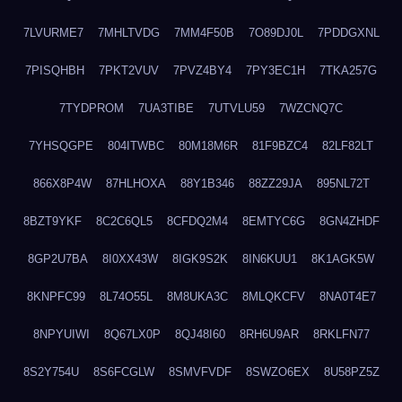
7LVURME7
7MHLTVDG
7MM4F50B
7O89DJ0L
7PDDGXNL
7PISQHBH
7PKT2VUV
7PVZ4BY4
7PY3EC1H
7TKA257G
7TYDPROM
7UA3TIBE
7UTVLU59
7WZCNQ7C
7YHSQGPE
804ITWBC
80M18M6R
81F9BZC4
82LF82LT
866X8P4W
87HLHOXA
88Y1B346
88ZZ29JA
895NL72T
8BZT9YKF
8C2C6QL5
8CFDQ2M4
8EMTYC6G
8GN4ZHDF
8GP2U7BA
8I0XX43W
8IGK9S2K
8IN6KUU1
8K1AGK5W
8KNPFC99
8L74O55L
8M8UKA3C
8MLQKCFV
8NA0T4E7
8NPYUIWI
8Q67LX0P
8QJ48I60
8RH6U9AR
8RKLFN77
8S2Y754U
8S6FCGLW
8SMVFVDF
8SWZO6EX
8U58PZ5Z