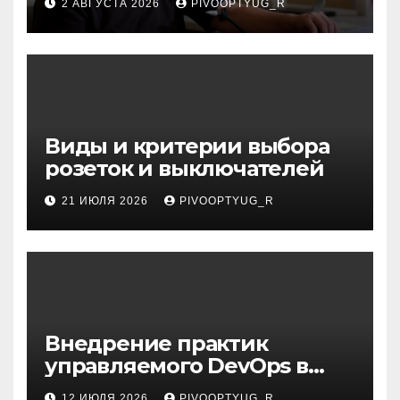
2 АВГУСТА 2026
PIVOOPTYUG_R
инсульта
Виды и критерии выбора
розеток и выключателей
21 ИЮЛЯ 2026
PIVOOPTYUG_R
Внедрение практик
управляемого DevOps в
корпоративную ИТ-
12 ИЮЛЯ 2026
PIVOOPTYUG_R