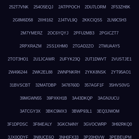
252T7VNK
254O5EQJ
2ATPPOCH
2DU7LORM
2F53ZH8K
2G8M6D58
2IIHI162
2J4TVL9Q
2KKCIQS5
2LN9C5H3
2M7YMERZ
2OC6YQYJ
2PFU2MB3
2PGICZT7
2RPXRAZM
2SS1XHM0
2TGAD2ZO
2TMUAAY5
2TOT3HO1
2U1JCAWR
2UFYK23Q
2UT1DWVT
2VUSTJE1
2W496244
2WK2EL88
2WNPNKRH
2YKK8NSK
2YT95AO1
31BVSCBT
32MATDBP
3478760D
357AGF1F
35HVS0VG
39MGWN55
39PXKH1B
3A43DKQP
3AGNJUCU
3ATCGY3X
3BKC9MX3
3BWP93L1
3EQ3JWOM
3F1DPDSC
3F84EALY
3GKCN4NY
3GVOCWRP
3H92RKQ0
3JX0QDYF
3N8UCE6Q
3NH0FX33
3P20H0VW
3PEBEUPM