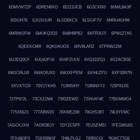
6DMVW7ZP
6DREN8XO
6EI21UCB
6G3CXI93
6HWL9A3P
6I5IUH76
6JGSI1UR
6LSD5KCS
6LSGIF7V
6MRU4GHW
6MRWI2FW
6MUKQ2Q2
6N8H9PB2
6NTR3U7I
6PM1Z7A5
6QEEKCMR
6QKOAUOS
6RV8LARZ
6TPRWJZM
6UJEQ0CF
6UQ42P16
6V6FZLKN
6VQ1DZQ1
6VZACB5E
6W1CRLU0
6WAOIUX0
6WJXFPEM
6XIHLDTU
6XP30R7N
6XVXTC5I
70V1YKH3
713M5IHY
718NNXY2
725P81XE
727P972L
73CXZZM4
73IDZEWO
73VKAF4E
77BGMMG4
77S55623
77TABW20
78XWEZ88
79GHS38T
79L8YFMC
7AGCKJXN
7AOR3BJY
7DYZC5PF
7EUSEMEI
7FE1WG6S
7FX48QP3
7GER99GF
7H8LPLGJ
7IRRICQI
7KWC77GK