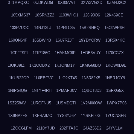
0T1MPQXC
0UDKWD5I
0XI05VVT
0XW3VGXD
0ZM4J2CX
105XMS37
10SRNZZ2
1103WHO1
126I93O6
12K469CE
133P7UOC
14NJ13LJ
14PRLC85
15B2SHBQ
15C9WR6H
160ON64P
16SBWI43
16U7RZJT
19YDYQRW
1BR5X4KO
1CFFT9FI
1FIP186C
1HAKMC6P
1HDB3VUY
1I70CGZX
1IOKJ9IZ
1K1OOBX2
1KJONM1Y
1KMG68BO
1KQW0D9E
1KUB22OP
1L0EECVC
1LO2KT45
1N3R82X5
1NERJOY9
1NIPGIQG
1NTYF4RH
1PMAFB0V
1QBCT8D3
1SFXG5XT
1SZ258AV
1URGFNU5
1USMDQTI
1V2M00OW
1WPX7P03
1X9NP2FS
1XFRA9ZO
1YS8YJ6Z
1YSKFL0G
1YUCNSFB
1ZOCGLFM
2110Y7UD
232PTAJG
24AZ56D2
24YV1LVI