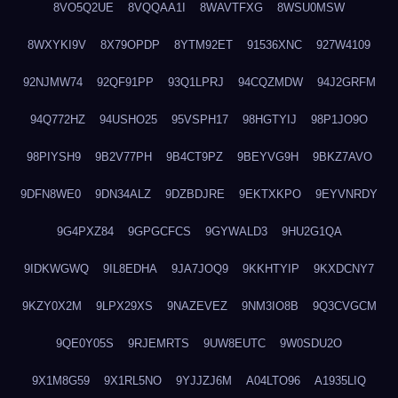
8VO5Q2UE
8VQQAA1I
8WAVTFXG
8WSU0MSW
8WXYKI9V
8X79OPDP
8YTM92ET
91536XNC
927W4109
92NJMW74
92QF91PP
93Q1LPRJ
94CQZMDW
94J2GRFM
94Q772HZ
94USHO25
95VSPH17
98HGTYIJ
98P1JO9O
98PIYSH9
9B2V77PH
9B4CT9PZ
9BEYVG9H
9BKZ7AVO
9DFN8WE0
9DN34ALZ
9DZBDJRE
9EKTXKPO
9EYVNRDY
9G4PXZ84
9GPGCFCS
9GYWALD3
9HU2G1QA
9IDKWGWQ
9IL8EDHA
9JA7JOQ9
9KKHTYIP
9KXDCNY7
9KZY0X2M
9LPX29XS
9NAZEVEZ
9NM3IO8B
9Q3CVGCM
9QE0Y05S
9RJEMRTS
9UW8EUTC
9W0SDU2O
9X1M8G59
9X1RL5NO
9YJJZJ6M
A04LTO96
A1935LIQ