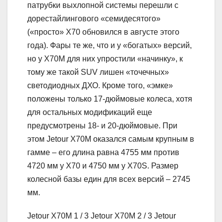
патрубки выхлопной системы перешли с
дорестайлингового «семидесятого»
(«просто» X70 обновился в августе этого
года). Фары те же, что и у «богатых» версий,
но у X70M для них упростили «начинку», к
тому же такой SUV лишен «точечных»
светодиодных ДХО. Кроме того, «эмке»
положены только 17-дюймовые колеса, хотя
для остальных модификаций еще
предусмотрены 18- и 20-дюймовые. При
этом Jetour X70M оказался самым крупным в
гамме – его длина равна 4755 мм против
4720 мм у X70 и 4750 мм у X70S. Размер
колесной базы един для всех версий – 2745
мм.
Jetour X70M
1
/ 3 Jetour X70M
2
/ 3 Jetour