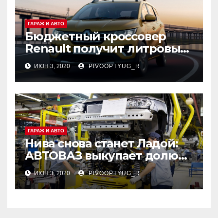
ГАРАЖ И АВТО
Бюджетный кроссовер
Renault получит литровый
трёхцилиндровый
ИЮН 3, 2020
PIVOOPTYUG_R
турбомотор
ГАРАЖ И АВТО
Нива снова станет Ладой:
АВТОВАЗ выкупает долю
американцев в СП GM-
ИЮН 3, 2020
PIVOOPTYUG_R
АВТОВАЗ