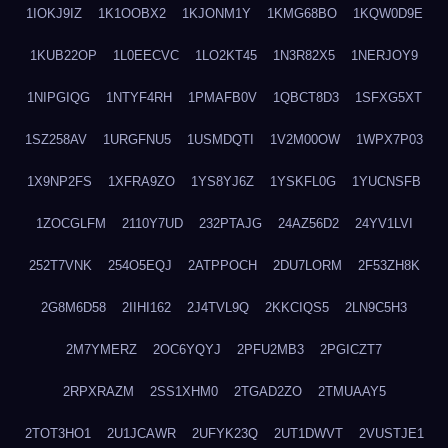
1IOKJ9IZ
1K1OOBX2
1KJONM1Y
1KMG68BO
1KQW0D9E
1KUB22OP
1L0EECVC
1LO2KT45
1N3R82X5
1NERJOY9
1NIPGIQG
1NTYF4RH
1PMAFB0V
1QBCT8D3
1SFXG5XT
1SZ258AV
1URGFNU5
1USMDQTI
1V2M00OW
1WPX7P03
1X9NP2FS
1XFRA9ZO
1YS8YJ6Z
1YSKFL0G
1YUCNSFB
1ZOCGLFM
2110Y7UD
232PTAJG
24AZ56D2
24YV1LVI
252T7VNK
254O5EQJ
2ATPPOCH
2DU7LORM
2F53ZH8K
2G8M6D58
2IIHI162
2J4TVL9Q
2KKCIQS5
2LN9C5H3
2M7YMERZ
2OC6YQYJ
2PFU2MB3
2PGICZT7
2RPXRAZM
2SS1XHM0
2TGAD2ZO
2TMUAAY5
2TOT3HO1
2U1JCAWR
2UFYK23Q
2UT1DWVT
2VUSTJE1