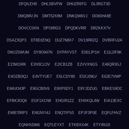
DFQILEH0
DHLSBVFW
DHUZR9TG
DL3RGT3D
DMQ88VJN
DMT52X8M
DNKQW6VJ
DO65HA8E
DOVCC0XN
DPI3IRG3
DPQDKVRR
DRZKKX7V
DSAZ3QP3
DT8D1ENQ
DUZ7N8X7
DV13RRZQ
DVBRFU2A
DWJZ5WUM
DY8O947N
DYPAYVST
E001JP1H
E11LDF9K
E23W1IRK
E2H3CLOV
E2ICB1ZB
E2VVXNGS
E46QR3GJ
E4OZBDQJ
E4VTYUE7
E5LCDY80
E5XJ09LV
E62E7VMP
E94UO43P
E9GCB0V6
E9XP5DY1
E9YJDZUG
EBKES9OC
EFBK3OQ6
EGF1XCN9
EHGIR1ZZ
EHXKQL4W
EIA13EXC
EMB70RP3
ENGNYI4J
ENQTIPS0
EPJF3P0E
EQFLFHVZ
EQNHSDM6
EQTLEYXT
ETKBXX4K
ETYIRU2I