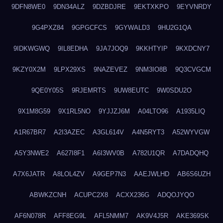
9DFN8WE0
9DN34ALZ
9DZBDJRE
9EKTXKPO
9EYVNRDY
9G4PXZ84
9GPGCFCS
9GYWALD3
9HU2G1QA
9IDKWGWQ
9IL8EDHA
9JA7JOQ9
9KKHTYIP
9KXDCNY7
9KZY0X2M
9LPX29XS
9NAZEVEZ
9NM3IO8B
9Q3CVGCM
9QE0Y05S
9RJEMRTS
9UW8EUTC
9W0SDU2O
9X1M8G59
9X1RL5NO
9YJJZJ6M
A04LTO96
A1935LIQ
A1R67BR7
A2I3AZEC
A3GL614V
A4N5RYT3
A52WYVGW
A5Y3NWE2
A627I8F1
A6I3WV0B
A782U1QR
A7DADQHQ
A7X6JATR
A8LOL4ZV
A9GEP7N3
AAEJWLHD
AB6S6UZH
ABWKZCNH
ACUPC2X8
ACXX236G
ADQOJYQO
AF6N078R
AFF8EG9L
AFL5NMM7
AK9V4J5R
AKE369SK