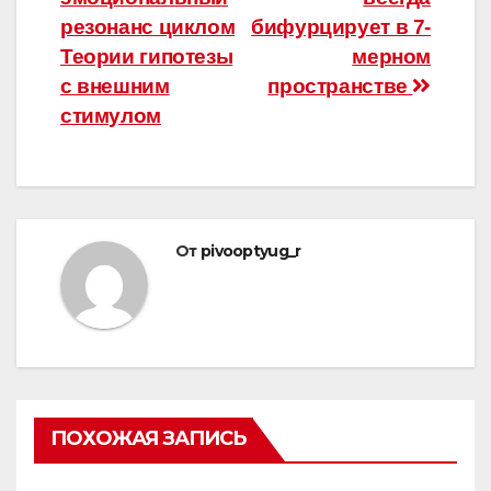
резонанс циклом
бифурцирует в 7-
Теории гипотезы
мерном
с внешним
пространстве
стимулом
От
pivooptyug_r
ПОХОЖАЯ ЗАПИСЬ