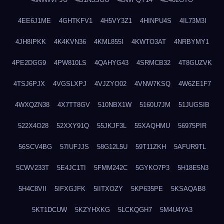
4EE6J1ME
4GHTKFV1
4H5VY3Z1
4HINPU4S
4IL73M3I
4JH8IPKK
4K4KVN36
4KML855I
4KWTO3AT
4NRBYMY1
4PE2DGG9
4PW810LS
4QAHYG43
4SRMCB32
4T8GUZVK
4TSJ6PJX
4VGSLXPJ
4VJZYO02
4VNW7KSQ
4W6ZE1F7
4WXQZN38
4X7TT8GV
510NBX1W
5160U7JM
51JUGSIB
522X4O28
52XXY91Q
55JKJF3L
55XAQHMU
56975PIR
56SCV4BG
57IUFJJS
58G12L5U
59T11ZKH
5AFUR9TL
5CWV233T
5E4JC1TI
5FMM242C
5GYKO7P3
5H18E5N3
5H4C8VII
5IFXGJFK
5IITXOZY
5KP635PE
5KSAQAB8
5KT1DCUW
5KZYHXKG
5LCKQGH7
5M4U4YA3