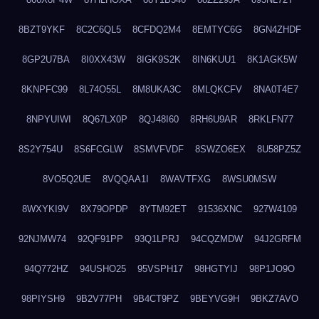
8BZT9YKF
8C2C6QL5
8CFDQ2M4
8EMTYC6G
8GN4ZHDF
8GP2U7BA
8I0XX43W
8IGK9S2K
8IN6KUU1
8K1AGK5W
8KNPFC99
8L74O55L
8M8UKA3C
8MLQKCFV
8NA0T4E7
8NPYUIWI
8Q67LX0P
8QJ48I60
8RH6U9AR
8RKLFN77
8S2Y754U
8S6FCGLW
8SMVFVDF
8SWZO6EX
8U58PZ5Z
8VO5Q2UE
8VQQAA1I
8WAVTFXG
8WSU0MSW
8WXYKI9V
8X79OPDP
8YTM92ET
91536XNC
927W4109
92NJMW74
92QF91PP
93Q1LPRJ
94CQZMDW
94J2GRFM
94Q772HZ
94USHO25
95VSPH17
98HGTYIJ
98P1JO9O
98PIYSH9
9B2V77PH
9B4CT9PZ
9BEYVG9H
9BKZ7AVO