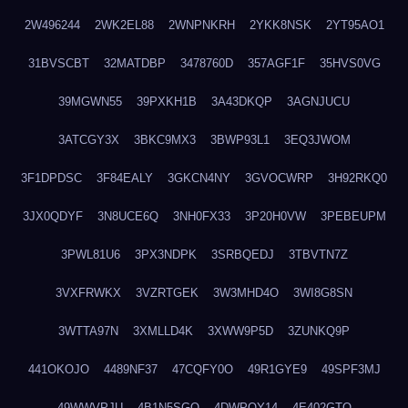
2W496244
2WK2EL88
2WNPNKRH
2YKK8NSK
2YT95AO1
31BVSCBT
32MATDBP
3478760D
357AGF1F
35HVS0VG
39MGWN55
39PXKH1B
3A43DKQP
3AGNJUCU
3ATCGY3X
3BKC9MX3
3BWP93L1
3EQ3JWOM
3F1DPDSC
3F84EALY
3GKCN4NY
3GVOCWRP
3H92RKQ0
3JX0QDYF
3N8UCE6Q
3NH0FX33
3P20H0VW
3PEBEUPM
3PWL81U6
3PX3NDPK
3SRBQEDJ
3TBVTN7Z
3VXFRWKX
3VZRTGEK
3W3MHD4O
3WI8G8SN
3WTTA97N
3XMLLD4K
3XWW9P5D
3ZUNKQ9P
441OKOJO
4489NF37
47CQFY0O
49R1GYE9
49SPF3MJ
49WWVPJU
4B1N5SGO
4DWPQY14
4E402GTO