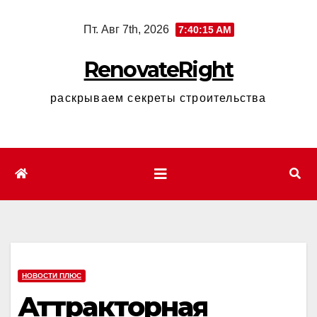
Перейти
Пт. Авг 7th, 2026
7:40:16 AM
к
содержимому
RenovateRight
раскрываем секреты строительства
НОВОСТИ ПЛЮС
Аттракторная