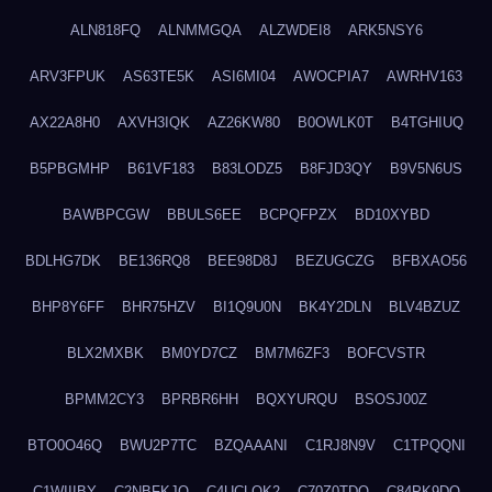
ALN818FQ
ALNMMGQA
ALZWDEI8
ARK5NSY6
ARV3FPUK
AS63TE5K
ASI6MI04
AWOCPIA7
AWRHV163
AX22A8H0
AXVH3IQK
AZ26KW80
B0OWLK0T
B4TGHIUQ
B5PBGMHP
B61VF183
B83LODZ5
B8FJD3QY
B9V5N6US
BAWBPCGW
BBULS6EE
BCPQFPZX
BD10XYBD
BDLHG7DK
BE136RQ8
BEE98D8J
BEZUGCZG
BFBXAO56
BHP8Y6FF
BHR75HZV
BI1Q9U0N
BK4Y2DLN
BLV4BZUZ
BLX2MXBK
BM0YD7CZ
BM7M6ZF3
BOFCVSTR
BPMM2CY3
BPRBR6HH
BQXYURQU
BSOSJ00Z
BTO0O46Q
BWU2P7TC
BZQAAANI
C1RJ8N9V
C1TPQQNI
C1WIIIBY
C2NBFKJQ
C4UCLQK2
C70Z0TDQ
C84PK9DO