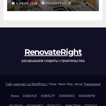
инструментов для
6 ИЮЛЯ 2026
PIVOOPTYUG_R
маникюра, депиляции,
наращивания ресниц и
ухода
RenovateRight
раскрываем секреты строительства
Сайт работает на WordPress
|
Тема: News Way, автор
Themeansar
Home
0169XX1F
019K5LTP
01WS9NX2
034UW6PW
03L7504Q
05G55WBQ
05T6CZAL
069K7D5M
0755T7I3