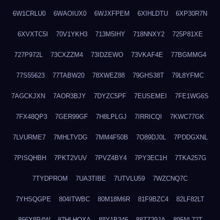
6W1CRLU0
6WAOIUX0
6WJXFPEM
6XIHLDTU
6XP30R7N
6XVXTC5I
70V1YKH3
713M5IHY
718NNXY2
725P81XE
727P972L
73CXZZM4
73IDZEWO
73VKAF4E
77BGMMG4
77S55623
77TABW20
78XWEZ88
79GHS38T
79L8YFMC
7AGCKJXN
7AOR3BJY
7DYZC5PF
7EUSEMEI
7FE1WG6S
7FX48QP3
7GER99GF
7H8LPLGJ
7IRRICQI
7KWC77GK
7LVURME7
7MHLTVDG
7MM4F50B
7O89DJ0L
7PDDGXNL
7PISQHBH
7PKT2VUV
7PVZ4BY4
7PY3EC1H
7TKA257G
7TYDPROM
7UA3TIBE
7UTVLU59
7WZCNQ7C
7YHSQGPE
804ITWBC
80M18M6R
81F9BZC4
82LF82LT
866X8P4W
87HLHOXA
88Y1B346
88ZZ29JA
895NL72T