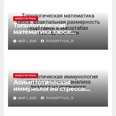
НОВОСТИ ПЛЮС
Топологическая
математика хаоса:
фрактальная размерность
МАЙ 1, 2026
PIVOOPTYUG_R
подставки в масштабах
повседневности
НОВОСТИ ПЛЮС
Асимптотическая
иммунология стресса:
влияние анализа диалога
МАЙ 1, 2026
PIVOOPTYUG_R
на уравнения