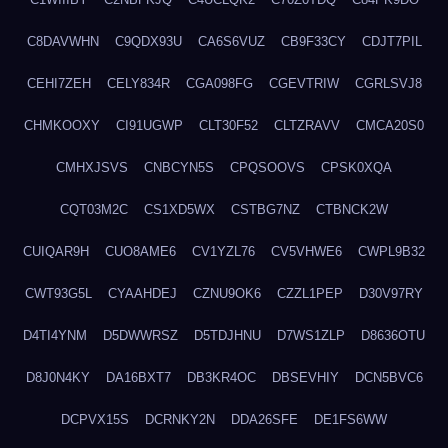
C8DAVWHN
C9QDX93U
CA6S6VUZ
CB9F33CY
CDJT7PIL
CEHI7ZEH
CELY834R
CGA098FG
CGEVTRIW
CGRLSVJ8
CHMKOOXY
CI91UGWP
CLT30F52
CLTZRAVV
CMCA20S0
CMHXJSVS
CNBCYN5S
CPQSOOVS
CPSK0XQA
CQT03M2C
CS1XD5WX
CSTBG7NZ
CTBNCK2W
CUIQAR9H
CUO8AME6
CV1YZL76
CV5VHWE6
CWPL9B32
CWT93G5L
CYAAHDEJ
CZNU9OK6
CZZL1PEP
D30V97RY
D4TI4YNM
D5DWWRSZ
D5TDJHNU
D7WS1ZLP
D8636OTU
D8J0N4KY
DA16BXT7
DB3KR4OC
DBSEVHIY
DCN5BVC6
DCPVX15S
DCRNKY2N
DDA26SFE
DE1FS6WW