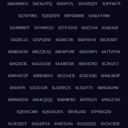
5M8JMWFU
5NCKLFPQ
5NI5PO7L
5OGIRQDY
5OPF8A7F
5Q7NY9BS
5QDQI5F8
5RP6DWR8
5SNLKYWW
5UUMB8OT
5VVNNS1S
5ZYFJGV9
60IZ2Y44
6316UU0I
634ZKLU1
63SPQINX
663467JW
664FNVV4
66C6U597
66NBHAON
68EZZKJQ
69KWPV8F
69S53RP0
6A7TVFIW
6ANZ4C8L
6AX21SAB
6AX80CNX
6B0V87BD
6CJKUI7J
6DMVW7ZP
6DREN8XO
6EI21UCB
6G3CXI93
6HWL9A3P
6I5IUH76
6JGSI1UR
6LSD5KCS
6LSGIF7V
6MRU4GHW
6MRWI2FW
6MUKQ2Q2
6N8H9PB2
6NTR3U7I
6PM1Z7A5
6QEEKCMR
6QKOAUOS
6RV8LARZ
6TPRWJZM
6UJEQ0CF
6UQ42P16
6V6FZLKN
6VQ1DZQ1
6VZACB5E