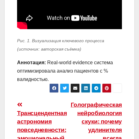
Рис. 1. Визуализация ключевого процесса
(источник: авторская съёмка)
Аннотация:
Real-world evidence система
оптимизировала анализ пациентов с %
валидностью.
Навигация
Голографическая
Трансцендентная
нейробиология
по
астрономия
скуки: почему
записям
повседневности:
удлинителя
эмоциональный
всегда