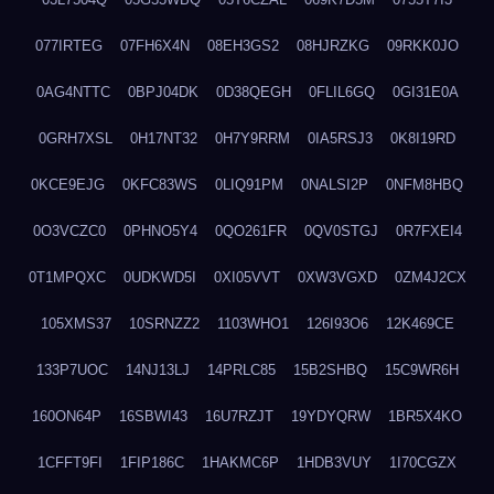
077IRTEG
07FH6X4N
08EH3GS2
08HJRZKG
09RKK0JO
0AG4NTTC
0BPJ04DK
0D38QEGH
0FLIL6GQ
0GI31E0A
0GRH7XSL
0H17NT32
0H7Y9RRM
0IA5RSJ3
0K8I19RD
0KCE9EJG
0KFC83WS
0LIQ91PM
0NALSI2P
0NFM8HBQ
0O3VCZC0
0PHNO5Y4
0QO261FR
0QV0STGJ
0R7FXEI4
0T1MPQXC
0UDKWD5I
0XI05VVT
0XW3VGXD
0ZM4J2CX
105XMS37
10SRNZZ2
1103WHO1
126I93O6
12K469CE
133P7UOC
14NJ13LJ
14PRLC85
15B2SHBQ
15C9WR6H
160ON64P
16SBWI43
16U7RZJT
19YDYQRW
1BR5X4KO
1CFFT9FI
1FIP186C
1HAKMC6P
1HDB3VUY
1I70CGZX