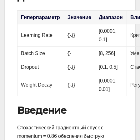
Гиперпараметр
Значение
Диапазон
Вли
[0.0001,
Learning Rate
{}.{}
Кри
0.1]
Batch Size
{}
[8, 256]
Уме
Dropout
{}.{}
[0.1, 0.5]
Ста
[0.0001,
Weight Decay
{}.{}
Рег
0.01]
Введение
Стохастический градиентный спуск с
momentum = 0.86 обеспечил быструю